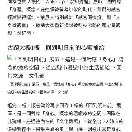
同樣位於 2 樓的「Wake Up！感知覺醒」展區，則對應
「身體」概念。在這個被螢幕綁架的時代，我們的感官
逐漸變得遲鈍。策展人特別設計「感官開機鍵」與「人
身微觀室」，邀請大家重新探討被科技忽略的歷史景觀
與自然細節。
古蹟大樓1樓｜回到明日前的心靈補給
「回到明日前」展區，這是一個對應「身心」概念的療癒空間 ，從22縣市
漫遊中為生活補給 。圖片來源｜文化部
逛完 2 樓，順著動線再次回到 1 樓的「回到明日前」展
區，是一個對應「身心」概念的溫暖療癒空間，團隊在
此建構一座通往內在的「文化機場」。從全台 22 縣市的
漫遊路徑中，採集島嶼的風土與山海，創造出富足身心