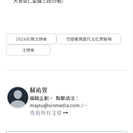
大安區仁愛路三段55號）
2026台灣文博會
空總臺灣當代文化實驗場
文博會
蘇祐萱
編輯企劃。 聯繫請洽：
maysu@xinmedia.com /
may860527@gmail.com
查看所有文章