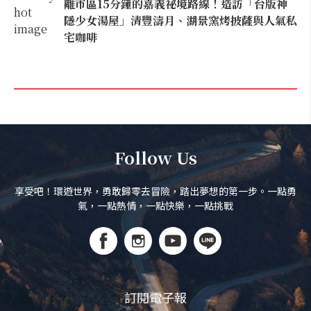
離市區15分鐘的嘉義祕境路線！造訪「台版神
隱少女湯屋」清豐濤月、湖景窯烤披薩與人氣私
宅咖啡
Follow Us
享受吧！環遊世界，勇敢歸零去冒險，踏出夢想的第一步。一點勇
氣，一點熱情，一點快樂，一點挑戰
訂閱電子報