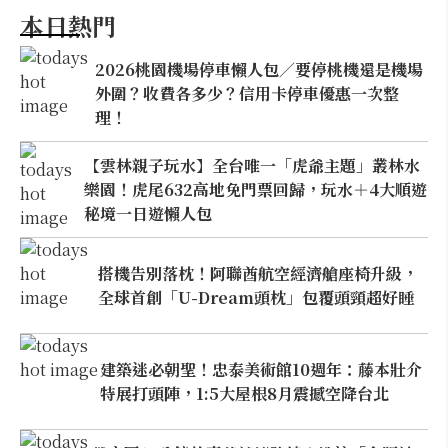
本日熱門
2026桃園機場停車懶人包／要停桃機還是機場
外圍？收費各多少？信用卡停車優惠一次整
理！
【雲林親子玩水】全台唯一「虎爺主題」叢林水
樂園！虎尾632高地免門票回歸，玩水＋4大順遊
秘境一日遊懶人包
搭機告別落枕！阿聯酋航空經濟艙座椅升級，
全球首創「U-Dream頭枕」包覆頭頸超好睡
建築迷必朝聖！忠泰美術館10週年：藤本壯介
特展打頭陣，1:5大屋根8月震撼空降台北