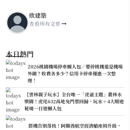
欣建築
查看所有文章
本日熱門
2026桃園機場停車懶人包／要停桃機還是機場
外圍？收費各多少？信用卡停車優惠一次整
理！
【雲林親子玩水】全台唯一「虎爺主題」叢林水
樂園！虎尾632高地免門票回歸，玩水＋4大順遊
秘境一日遊懶人包
搭機告別落枕！阿聯酋航空經濟艙座椅升級，