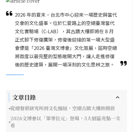
2026 年的夏末，台北市中心迎來一場歷史與當代
交會的文化盛事。位於仁愛路上的空總臺灣當代
文化實驗場（C-LAB），其古蹟大樓即將在 8 月
正式卸下修復鷹架，修復後迎接的第一場大型盛
會便是「2026 臺灣文博會」文化策展，屆時空總
將首度以最完整的型態敞開大門，讓人走進修復
後的歷史建築，展開一場深刻的文化思辨之旅。
文章目錄
從總督府研究所到文化樞紐，空總古蹟大樓將開放
2026文博會以「第零位元」登場，5大展區亮點一次
看