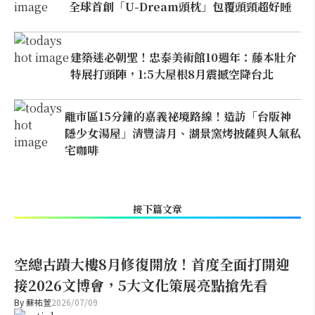
全球首創「U-Dream頭枕」包覆頭頸超好睡
建築迷必朝聖！忠泰美術館10週年：藤本壯介
特展打頭陣，1:5大屋根8月震撼空降台北
離市區15分鐘的嘉義祕境路線！造訪「台版神
隱少女湯屋」清豐濤月、湖景窯烤披薩與人氣私
宅咖啡
接下篇文章
空總古蹟大樓8月修復開放！首度全面打開迎
接2026文博會，5大文化策展亮點搶先看
By
蘇祐萱
2026/07/09