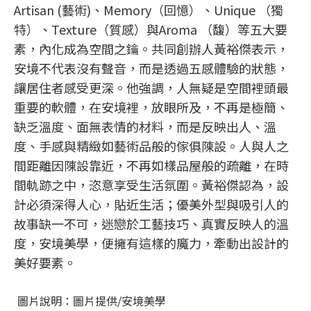
Artisan (藝術)、Memory（回憶）、Unique （獨
特）、Texture（質感）與Aroma （馥）等五大要
素，內化成為空間之鑰。共同創辦人黃裕傑表示，
安境不代表沒有聲音，而是透過五感體驗的狀態，
讓居住者感受更深。他強調，人無疑是空間裡頭最
重要的軟體，在安境裡，放眼所及，不再是極簡、
缺乏溫度、面無表情的材料，而是反映出人、溫
度、手感與精緻如藝術品般的傢俱陳設。人與人之
間距離因陳設靠近，不再如樣品屋般的疏離，在時
間軌跡之中，恣意享受生活氛圍。黃裕傑認為，設
計必須深得人心，貼近生活；優美外型與吸引人的
故事缺一不可，迷戀於工藝技巧、真實反映人的溫
度，安境美學，便擁有這樣的魔力，牽動出設計的
美好要素。
圖片說明：圖片提供/安境美學