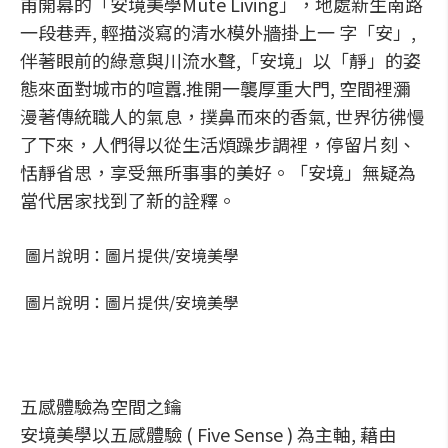
甫開幕的「安境美學Mute Living」，地處新生南路
一段巷弄, 輕描淡寫的清水模外牆掛上一 字「安」,
伴著眼前的綠意與川流水聲,「安境」以「靜」的姿
態來面對城市的喧囂.推開一襲厚重大門, 空間裡瀰
漫著傳統職人的氣息，撲鼻而來的香氣, 世界彷彿慢
了下來，人們得以從生活煩躁步調裡，停留片刻、
恬靜省思，享受無所事事的美好。「安境」無疑為
當代居家找到了新的詮釋。
圖片說明：圖片提供/安境美學
圖片說明：圖片提供/安境美學
五感體驗為空間之鑰
安境美學以五感體驗 ( Five Sense ) 為主軸, 藉由