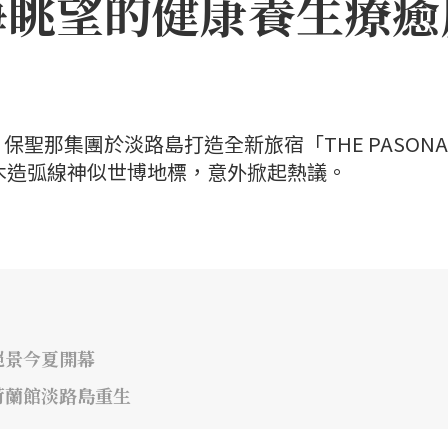
海眺望的健康養生療癒
聖那集團於淡路島打造全新旅宿「THE PASONA
」，因優美木造弧線神似世博地標，意外掀起熱議。
絕景今夏開幕
荷蘭館淡路島重生