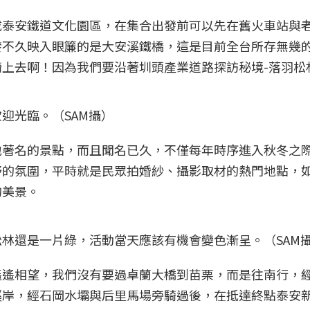
成泰安鐵道文化園區，在集合出發前可以先在舊火車站與
發不久映入眼簾的是大安溪鐵橋，這是目前全台所存無幾
上去啊！因為我們要沿著圳頭產業道路探訪秘境-落羽松
迎光臨。（SAM攝）
地著名的景點，而且聞名已久，不僅每年時序進入秋冬之
野的氛圍，平時就是民眾拍婚紗、攝影取材的熱門地點，
的美景。
林還是一片綠，活動當天應該有機會變色漸呈。（SAM
遙遙相望，我們沒有要過卓蘭大橋到苗栗，而是往南行，
溪岸，經石岡水壩與后里馬場旁騎過後，在抵達終點泰安