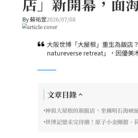
店」新開幕，面
By
蘇祐萱
2026/07/08
大阪世博「大屋根」重生為飯店？保
natureverse retreat
文章目錄
神似大屋根的新飯店，坐擁明石海峽
世博記憶未完待續！原子小金剛館、