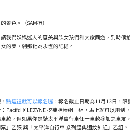
。
的景色。（SAM攝）
有請我們妖嬌迷人的夏美與欣女孩們和大家同遊，到時候
、女的美，剎那化為永恆的記憶。
吧，
點這裡就可以報名囉
，報名截止日期為11月13日，限額
ifci X LEZYNE 挖補胎棒組一組，
馬上就可以用到
限車款，但如果你是騎太平洋自行車任一車款參加之車友
票」乙張 與「太平洋自行車 系列經典迴紋針組」乙組。