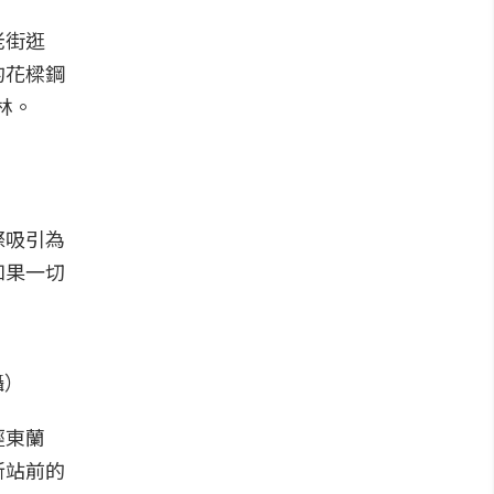
老街逛
的花樑鋼
林。
際吸引為
如果一切
攝）
經東蘭
新站前的