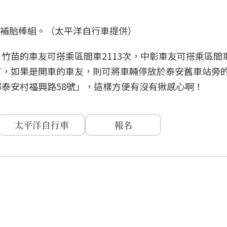
YNE 挖補胎棒組。（太平洋自行車提供）
苗的車友可搭乘區間車2113次，中彰車友可搭乘區間車
可，如果是開車的車友，則可將車輛停放於泰安舊車站旁
泰安村福興路58號」，這樣方便有沒有揪感心啊！
太平洋自行車
報名