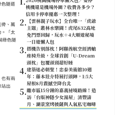
1
.
2026桃園機場停車懶人包／要停
綠色隧道
桃機還是機場外圍？收費各多少？
信用卡停車優惠一次整理！
2
.
【雲林親子玩水】全台唯一「虎爺
刺骨、萬
主題」叢林水樂園！虎尾632高地
動。「太
免門票回歸，玩水＋4大順遊秘境
與綠色隧
一日遊懶人包
3
.
搭機告別落枕！阿聯酋航空經濟艙
座椅升級，全球首創「U-Dream
頭枕」包覆頭頸超好睡
4
.
建築迷必朝聖！忠泰美術館10週
年：藤本壯介特展打頭陣，1:5大
，也有兩
屋根8月震撼空降台北
車站出
5
.
離市區15分鐘的嘉義祕境路線！造
訪「台版神隱少女湯屋」清豐濤
月、湖景窯烤披薩與人氣私宅咖啡
）