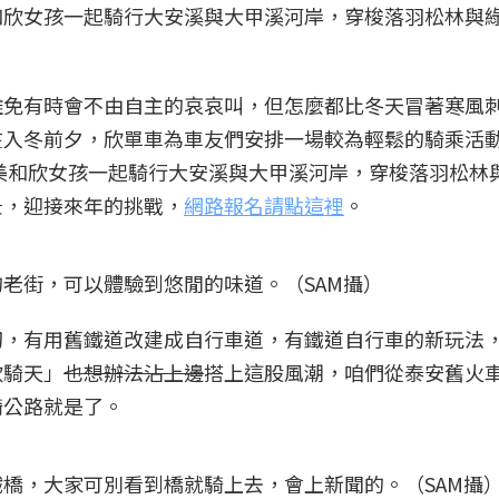
和欣女孩一起騎行大安溪與大甲溪河岸，穿梭落羽松林與
難免有時會不由自主的哀哀叫，但怎麼都比冬天冒著寒風
在入冬前夕，欣單車為車友們安排一場較為輕鬆的騎乘活
夏美和欣女孩一起騎行大安溪與大甲溪河岸，穿梭落羽松林
景，迎接來年的挑戰，
網路報名請點這裡
。
老街，可以體驗到悠閒的味道。（SAM攝）
切，有用舊鐵道改建成自行車道，有鐵道自行車的新玩法
欣騎天」
也想辦法沾上邊
搭上這股風潮，咱們從泰安舊火
騎公路就是了。
橋，大家可別看到橋就騎上去，會上新聞的。（SAM攝