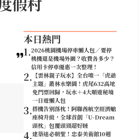
度假村
本日熱門
1
.
2026桃園機場停車懶人包／要停
桃機還是機場外圍？收費各多少？
信用卡停車優惠一次整理！
2
.
【雲林親子玩水】全台唯一「虎爺
主題」叢林水樂園！虎尾632高地
免門票回歸，玩水＋4大順遊秘境
一日遊懶人包
3
.
搭機告別落枕！阿聯酋航空經濟艙
座椅升級，全球首創「U-Dream
頭枕」包覆頭頸超好睡
4
.
建築迷必朝聖！忠泰美術館10週