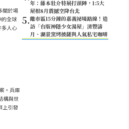
年：藤本壯介特展打頭陣，1:5大
多關於場
屋根8月震撼空降台北
5
.
離市區15分鐘的嘉義祕境路線！造
神的全球
訪「台版神隱少女湯屋」清豐濤
許多人心
月、湖景窯烤披薩與人氣私宅咖啡
答案。兵庫
線結構與世
群上引發