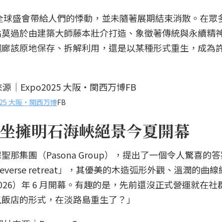
場全球盛會帶給人們的悸動，並未隨著展期結束消散。在眾
點莫過於由建築大師藤本壯介打造、象徵著傳統與永續精
迴廊該原地保存、拆解利用，還是以某種形式重生，成為
2025 大阪・関西万博
FB
坐擁明石海峽絕景今夏開幕
那集團（Pasona Group），提出了一個令人驚喜的
ureverse retreat」，其優美的木造弧形外觀、溫潤的曲
26）年 6 月開幕。有趣的是，先前還沒正式營運就在社
以飯店的形式，在淡路島重生了？」