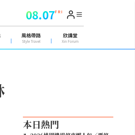
08.07
F R I
點
風格帶路
欣講堂
Style Travel
Xin Forum
林
本日熱門