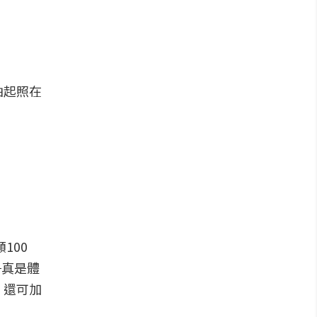
拍起照在
100
，
真是體
，還可加