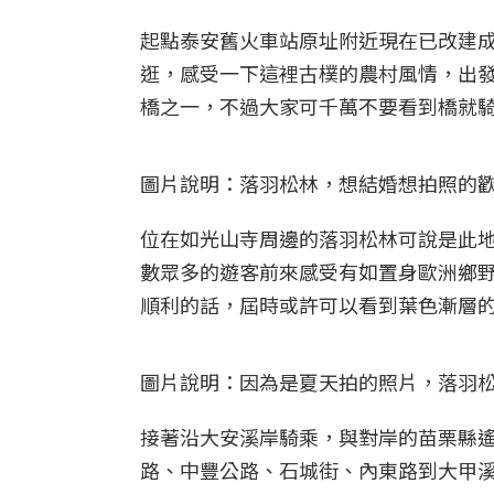
起點泰安舊火車站原址附近現在已改建
逛，感受一下這裡古樸的農村風情，出
橋之一，不過大家可千萬不要看到橋就騎
圖片說明：落羽松林，想結婚想拍照的歡
位在如光山寺周邊的落羽松林可說是此
數眾多的遊客前來感受有如置身歐洲鄉
順利的話，屆時或許可以看到葉色漸層
圖片說明：因為是夏天拍的照片，落羽松
接著沿大安溪岸騎乘，與對岸的苗栗縣
路、中豐公路、石城街、內東路到大甲