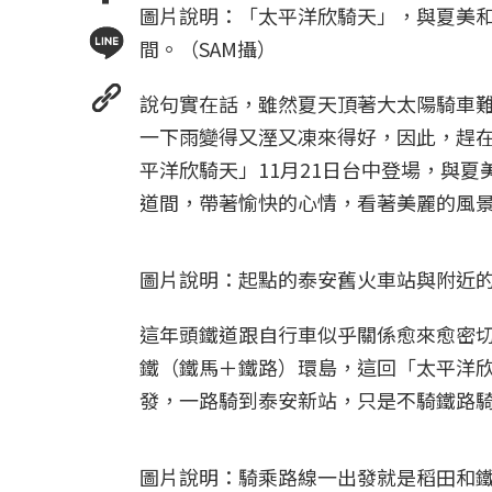
圖片說明：「太平洋欣騎天」，與夏美
間。（SAM攝）
說句實在話，雖然夏天頂著大太陽騎車
一下雨變得又溼又凍來得好，因此，趕
平洋欣騎天」11月21日台中登場，與
道間，帶著愉快的心情，看著美麗的風
圖片說明：起點的泰安舊火車站與附近的
這年頭鐵道跟自行車似乎關係愈來愈密
鐵（鐵馬＋鐵路）環島，這回「太平洋
發，一路騎到泰安新站，只是不騎鐵路
圖片說明：騎乘路線一出發就是稻田和鐵