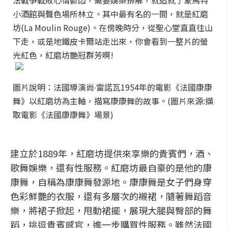
法戰爭戰敗心情鬱悶，需要娛樂排解，就造就了蒙馬特
小酒館與聲色場所林立。其中最有名的一間，就是紅磨
坊(La Moulin Rouge)。在傍晚時分，從聖心堂直直往山
下走，或是地鐵皮卡爾站走出來，你會看到一整片的螢
光紅色，紅磨坊艷冠群芳啊!
圖片說明：法國導演尚∙雷諾瓦1954年的電影《法國康康
舞》以紅磨坊為主軸，描寫康康舞的故事。(圖片來源:擷
取電影《法國康康舞》場景)
建立於1889年，紅磨坊提供來享樂的貴賓們，酒、
歌舞娛樂，還有性服務。紅磨坊最自豪的是他的康
康舞，自稱為康康舞發源地。康康舞是女子們身穿
色彩鮮艷的衣服，還有多層次的襯裙，隨著舞蹈音
樂，將裙子掀起，甩動裙擺，展現大腿與臀部的舞
蹈，挑逗貴賓感官，進一步購買性服務。雖然法國