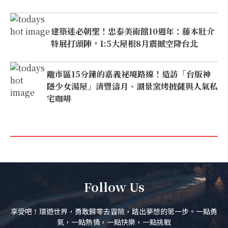
建築迷必朝聖！忠泰美術館10週年：藤本壯介
特展打頭陣，1:5大屋根8月震撼空降台北
離市區15分鐘的嘉義祕境路線！造訪「台版神
隱少女湯屋」清豐濤月、湖景窯烤披薩與人氣私
宅咖啡
Follow Us
享受吧！環遊世界，勇敢歸零去冒險，踏出夢想的第一步。一點勇
氣，一點熱情，一點快樂，一點挑戰