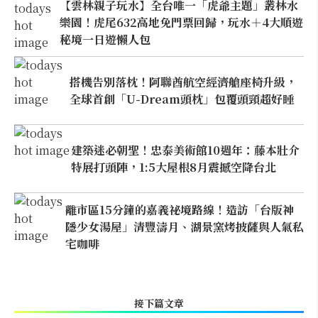
【雲林親子玩水】全台唯一「虎爺主題」叢林水
樂園！虎尾632高地免門票回歸，玩水＋4大順遊
秘境一日遊懶人包
搭機告別落枕！阿聯酋航空經濟艙座椅升級，
全球首創「U-Dream頭枕」包覆頭頸超好睡
建築迷必朝聖！忠泰美術館10週年：藤本壯介
特展打頭陣，1:5大屋根8月震撼空降台北
離市區15分鐘的嘉義祕境路線！造訪「台版神
隱少女湯屋」清豐濤月、湖景窯烤披薩與人氣私
宅咖啡
接下篇文章