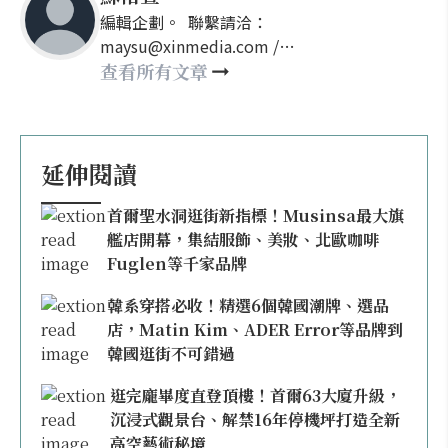
編輯企劃。 聯繫請洽：
maysu@xinmedia.com /
may860527@gmail.com
查看所有文章
延伸閱讀
首爾聖水洞逛街新指標！Musinsa最大旗
艦店開幕，集結服飾、美妝、北歐咖啡
Fuglen等千家品牌
韓系穿搭必收！精選6個韓國潮牌、選品
店，Matin Kim、ADER Error等品牌到
韓國逛街不可錯過
逛完龐畢度直登頂樓！首爾63大廈升級，
沉浸式觀景台、解禁16年停機坪打造全新
高空藝術秘境