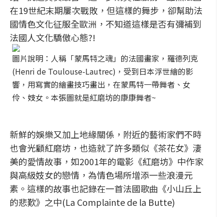
在19世紀末期屢次戰敗，但這樣的舞步，卻幫助法
國情色文化征服全歐洲，不知道這樣是否有彌補到
法國人文化驕傲心態?!
圖片說明：人稱「蒙馬特之魂」的法國畫家，羅德列克
(Henri de Toulouse-Lautrec)，受到日本浮世繪的影
響，用寫實的繪畫技巧畫出，在蒙馬特一帶舞者、女
伶、妓女。本張圖就是紅磨坊的康康舞者~
新鮮的娛樂又加上地緣關係，附近的藝術家們不時
也會光顧紅磨坊，也造就了許多類似《茶花女》淒
美的愛情故事，如2001年的電影《紅磨坊》中作家
與高級妓女的戀情，為情色場所增添一些浪漫元
素。這樣的故事也記錄在一首法國歌曲《小山丘上
的悲歎》之中(La Complainte de la Butte)