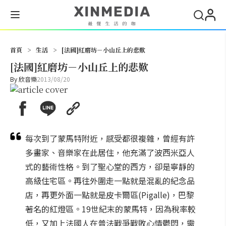
搜尋
首頁
>
生活
>
[法國]紅磨坊－小山丘上的悲歎
[法國]紅磨坊－小山丘上的悲歎
By
欣音樂
2013/08/20
每次到了蒙馬特附近，感受都很複雜，曾經有許
多畫家、音樂家在此居住，他充滿了波西米亞人
式的藝術性格。到了聖心堂的西方，卻是寧靜的
高級住宅區。再往外圍走一點就是混亂的紀念品
店，再更外面一點就是皮卡爾區(Pigalle)，巴黎
著名的紅燈區。19世紀末的蒙馬特，因為稅率較
低，又加上法國人在普法戰爭戰敗心情鬱悶，需