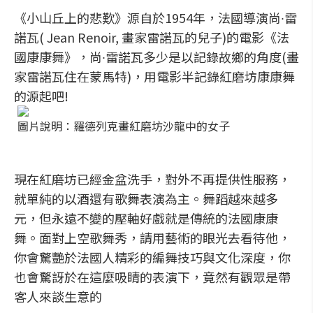
《小山丘上的悲歎》源自於1954年，法國導演尚∙雷
諾瓦( Jean Renoir, 畫家雷諾瓦的兒子)的電影《法
國康康舞》，尚∙雷諾瓦多少是以記錄故鄉的角度(畫
家雷諾瓦住在蒙馬特)，用電影半記錄紅磨坊康康舞
的源起吧!
圖片說明：羅德列克畫紅磨坊沙龍中的女子
現在紅磨坊已經金盆洗手，對外不再提供性服務，
就單純的以酒還有歌舞表演為主。舞蹈越來越多
元，但永遠不變的壓軸好戲就是傳統的法國康康
舞。面對上空歌舞秀，請用藝術的眼光去看待他，
你會驚艷於法國人精彩的編舞技巧與文化深度，你
也會驚訝於在這麼吸睛的表演下，竟然有觀眾是帶
客人來談生意的