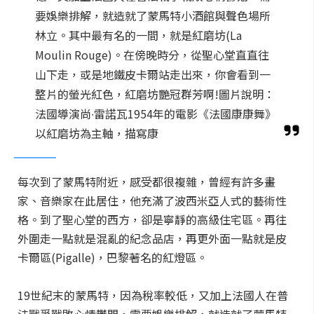
要娛樂排解，就造就了蒙馬特小酒館與聲色場所
林立。其中最有名的一間，就是紅磨坊(La
Moulin Rouge)。在傍晚時分，從聖心堂直直往
山下走，或是地鐵皮卡爾站走出來，你會看到一
整片的螢光紅色，紅磨坊艷冠群芳啊!圖片說明：
法國導演尚∙雷諾瓦1954年的電影《法國康康舞》
以紅磨坊為主軸，描寫康
每次到了蒙馬特附近，感受都很複雜，曾經有許多畫
家、音樂家在此居住，他充滿了波西米亞人式的藝術性
格。到了聖心堂的西方，卻是寧靜的高級住宅區。再往
外圍走一點就是混亂的紀念品店，再更外面一點就是皮
卡爾區(Pigalle)，巴黎著名的紅燈區。
19世紀末的蒙馬特，因為稅率較低，又加上法國人在普