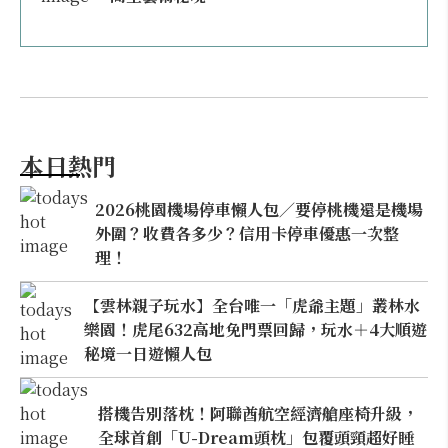
本日熱門
2026桃園機場停車懶人包／要停桃機還是機場
外圍？收費各多少？信用卡停車優惠一次整
理！
【雲林親子玩水】全台唯一「虎爺主題」叢林水
樂園！虎尾632高地免門票回歸，玩水＋4大順遊
秘境一日遊懶人包
搭機告別落枕！阿聯酋航空經濟艙座椅升級，
全球首創「U-Dream頭枕」包覆頭頸超好睡