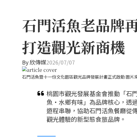
石門活魚老品牌再
打造觀光新商機
By
欣傳媒
2026/07/07
石門活魚暨十一份文化園區觀光品牌發展計畫正式啟動 圖片
桃園市觀光發展基金會推動「石
魚・水鄉有味」為品牌核心，透
遊程串聯，協助石門活魚餐廳從
觀光體驗的新型態食旅品牌。