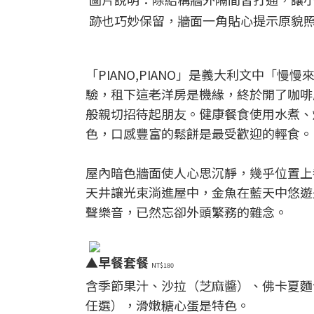
跡也巧妙保留，牆面一角貼心提示原貌
「PIANO,PIANO」是義大利文中「
驗，租下這老洋房是機緣，終於開了咖啡
般親切招待起朋友。健康餐食使用水煮、
色，口感豐富的鬆餅是最受歡迎的輕食。
屋內暗色牆面使人心思沉靜，幾乎位置上
天井讓光束淌進屋中，金魚在藍天中悠遊
聲樂音，已然忘卻外頭繁務的雜念。
▲
早餐套餐
NT$180
含季節果汁、沙拉（芝麻醬）、佛卡夏麵
任選），滑嫩糖心蛋是特色。