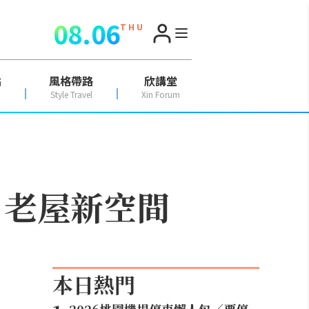
08.06
T H U
點
風格帶路
欣講堂
Style Travel
Xin Forum
O x 老屋新空間
本日熱門