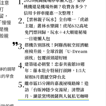
1
.
2026桃園機場停車懶人包／要停
注意
桃機還是機場外圍？收費各多少？
打
信用卡停車優惠一次整理！
留，
2
.
【雲林親子玩水】全台唯一「虎爺
「慢慢
主題」叢林水樂園！虎尾632高地
是機
免門票回歸，玩水＋4大順遊秘境
般親
一日遊懶人包
3
.
搭機告別落枕！阿聯酋航空經濟艙
座椅升級，全球首創「U-Dream
頭枕」包覆頭頸超好睡
4
.
建築迷必朝聖！忠泰美術館10週
靜靜的鋼琴
年：藤本壯介特展打頭陣，1:5大
味的早食
屋根8月震撼空降台北
5
.
離市區15分鐘的嘉義祕境路線！造
訪「台版神隱少女湯屋」清豐濤
月、湖景窯烤披薩與人氣私宅咖啡
拆除的痕