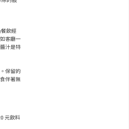
過餐飲經
如客廳一
醬汁是特
。保留的
食伴著無
20
元飲料