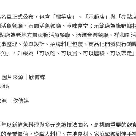
選名單正式公布，包含「標竿店」、「示範店」與「亮點
朝活魚餐廳、石園活魚餐廳、亨味食堂；示範店為綠野鄉
亮點店為老地方薑母鴨活魚餐廳、湧進音樂餐廳、祥和園
故事整理、菜單設計、招牌料理包裝、商品化開發與行銷
好魚」，升級為「可以吃、可以買、可以體驗、可以帶走
欣傅媒
長年以新鮮魚料理與多元烹調技法聞名，是桃園重要的飲
魚的產業價值，從職人料理、在地食材、家庭聚餐到伴手