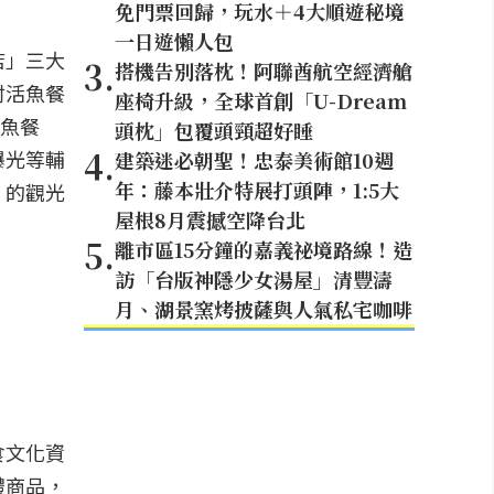
免門票回歸，玩水＋4大順遊秘境
一日遊懶人包
店」三大
3
.
搭機告別落枕！阿聯酋航空經濟艙
村活魚餐
座椅升級，全球首創「U-Dream
活魚餐
頭枕」包覆頭頸超好睡
4
.
曝光等輔
建築迷必朝聖！忠泰美術館10週
年：藤本壯介特展打頭陣，1:5大
」的觀光
屋根8月震撼空降台北
5
.
離市區15分鐘的嘉義祕境路線！造
訪「台版神隱少女湯屋」清豐濤
月、湖景窯烤披薩與人氣私宅咖啡
食文化資
禮商品，