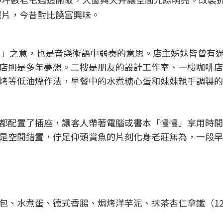
照片，今昔對比饒富興味。
慢慢來」之意，也是音樂術語中弱奏的意思。店主姊妹皆曾有
店則是多年夢想。二樓是朋友的設計工作室、一樓咖啡店
烤等低油煙作法，早餐中的水煮糖心蛋和妹妹親手調製的
都配置了插座，讓客人帶著電腦或書本「慢慢」享用時間
是空間錯置，佇足仰頭賞魚的片刻化身老莊無為，一段早
包、水煮蛋、德式香腸、焗烤洋芋泥、抹茶杏仁拿鐵（
1