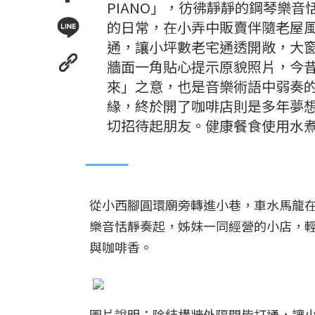
PIANO」，彷彿靜靜的鋼琴樂
的日常，在小弄中販賣伴隨老屋
通，讓小坪數老宅通透開敞，大
牆面一角貼心提示原貌照片，今昔對
來」之意，也是音樂術語中弱奏
緣，終於開了咖啡店則是多年夢
切招待起朋友。健康餐食使用水
從小西腳圓環廟旁轉進小巷，車水馬龍在轉
樂音恬靜奏起，姊妹一同經營的小店，
與咖啡香。
圖片說明：除結構牆外隔間皆打通，讓