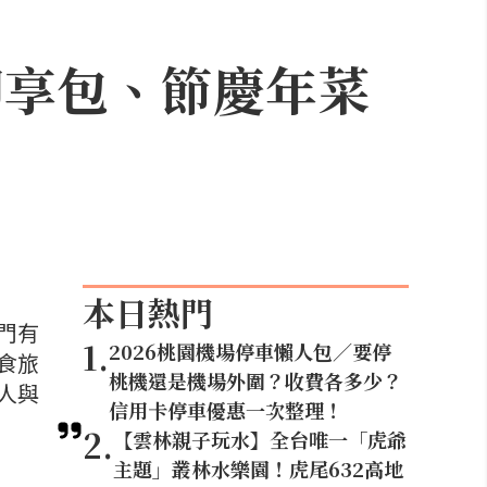
即享包、節慶年菜
本日熱門
門有
1
.
2026桃園機場停車懶人包／要停
食旅
桃機還是機場外圍？收費各多少？
人與
信用卡停車優惠一次整理！
2
.
【雲林親子玩水】全台唯一「虎爺
主題」叢林水樂園！虎尾632高地