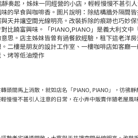
音恬靜奏起，姊妹一同經營的小店，輕輕慢慢不甚引人
風味的早食與咖啡香。圖片說明：除結構牆外隔間皆
窗與天井讓空間光線明亮。改裝拆除的痕跡也巧妙保
比饒富興味。「PIANO,PIANO」是義大利文中
的意思。店主姊妹皆曾有過餐飲經驗，租下這老洋房
想。二樓是朋友的設計工作室、一樓咖啡店如客廳一
煮、烤等低油煙作
頭間馬上消散，就如店名「PIANO, PIANO」，彷彿
輕輕慢慢不甚引人注意的日常，在小弄中販賣伴隨老屋風
小坪數老宅通透開敞，大窗與天井讓空間光線明亮。改裝