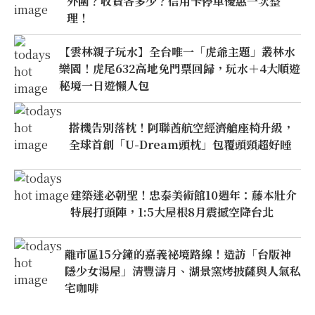
外圍？收費各多少？信用卡停車優惠一次整
理！
【雲林親子玩水】全台唯一「虎爺主題」叢林水
樂園！虎尾632高地免門票回歸，玩水＋4大順遊
秘境一日遊懶人包
搭機告別落枕！阿聯酋航空經濟艙座椅升級，
全球首創「U-Dream頭枕」包覆頭頸超好睡
建築迷必朝聖！忠泰美術館10週年：藤本壯介
特展打頭陣，1:5大屋根8月震撼空降台北
離市區15分鐘的嘉義祕境路線！造訪「台版神
隱少女湯屋」清豐濤月、湖景窯烤披薩與人氣私
宅咖啡