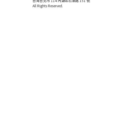
台灣台北市 114 內湖區石潭路 151 號
All Rights Reserved.