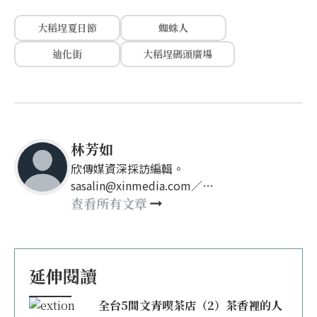
大稻埕夏日節
蜘蛛人
迪化街
大稻埕碼頭廣場
林芳如
欣傳媒資深採訪編輯。
sasalin@xinmedia.com／
happy21917@gmail.com
查看所有文章
延伸閱讀
全台5間文青喫茶店（2）茶香裡的人