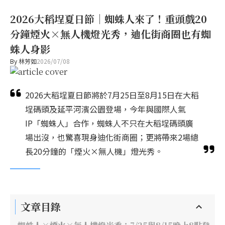
2026大稻埕夏日節｜蜘蛛人來了！重頭戲20
分鐘煙火×無人機燈光秀，迪化街商圈也有蜘
蛛人身影
By
林芳如
2026/07/08
2026大稻埕夏日節將於7月25日至8月15日在大稻
埕碼頭及延平河濱公園登場，今年與國際人氣
IP「蜘蛛人」合作，蜘蛛人不只在大稻埕碼頭廣
場出沒，也驚喜現身迪化街商圈；更將帶來2場總
長20分鐘的「煙火×無人機」燈光秀。
文章目錄