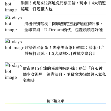
樂園！虎尾632高地免門票回歸，玩水＋4大順遊
秘境一日遊懶人包
搭機告別落枕！阿聯酋航空經濟艙座椅升級，
全球首創「U-Dream頭枕」包覆頭頸超好睡
建築迷必朝聖！忠泰美術館10週年：藤本壯介
特展打頭陣，1:5大屋根8月震撼空降台北
離市區15分鐘的嘉義祕境路線！造訪「台版神
隱少女湯屋」清豐濤月、湖景窯烤披薩與人氣私
宅咖啡
接下篇文章