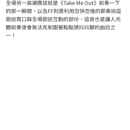
全場另一高潮應該就是《Take Me Out》前奏一下
的那一瞬間，以及FF刻意利用忽快忽慢的節奏挑逗
歌迷胃口與全場歌迷互動的部份，這首也是讓人光
聽前奏便會無法克制跟著點點頭抖抖腳的曲目之
一！