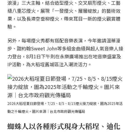
浪漫」三大主軸，結合造型煙火、交叉扇形煙火、工藝
級八重芯煙火，展現「一發煙火、層層綻放」的藝術效
果，以及長滯空垂柳煙火，帶來耳目一新的煙火觀賞體
驗。
另外，每場煙火秀都有搭配音樂表演，今年邀請溫蒂漫
步、甜約翰Sweet John等多組金曲級與超人氣音樂人接
力登台，8月1日下午則在永樂廣場推出在地音樂盛宴及
IP活動，為大稻埕舊城區注入潮流活力。
2026大稻埕夏日節登場，7/25、8/5、8/15煙火接力綻放，圖為2025年活
動之千輪煙火。圖片來源｜台北市政府觀光傳播局
蜘蛛人以各種形式現身大稻埕、迪化