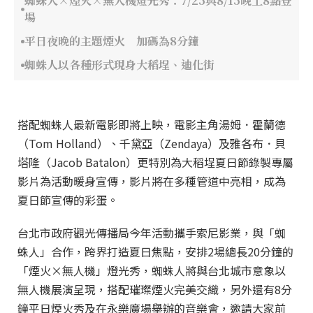
蜘蛛人×煙火×無人機燈光秀：7/25與8/15晚上8點登
場
平日夜晚的主題煙火 加碼為8分鐘
蜘蛛人以各種形式現身大稻埕、迪化街
搭配蜘蛛人最新電影即將上映，電影主角湯姆．霍蘭德
（Tom Holland）、千黛亞（Zendaya）及雅各布．貝
塔隆（Jacob Batalon）更特別為大稻埕夏日節錄製專屬
影片為活動暖身宣傳，影片將在多種管道中亮相，成為
夏日節宣傳的彩蛋。
台北市政府觀光傳播局今年活動攜手索尼影業，與「蜘
蛛人」合作，跨界打造夏日焦點，安排2場總長20分鐘的
「煙火×無人機」燈光秀，蜘蛛人將與台北城市意象以
無人機展演呈現，搭配璀璨煙火完美交織，另外還有8分
鐘平日煙火秀及在永樂廣場舉辦的音樂會，邀請大家前