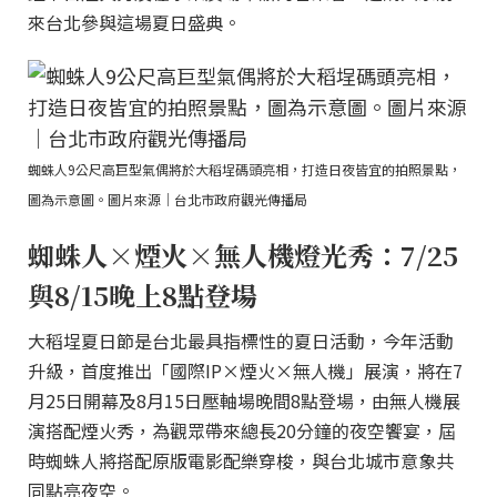
來台北參與這場夏日盛典。
蜘蛛人9公尺高巨型氣偶將於大稻埕碼頭亮相，打造日夜皆宜的拍照景點，
圖為示意圖。圖片來源｜台北市政府觀光傳播局
蜘蛛人×煙火×無人機燈光秀：7/25
與8/15晚上8點登場
大稻埕夏日節是台北最具指標性的夏日活動，今年活動
升級，首度推出「國際IP×煙火×無人機」展演，將在7
月25日開幕及8月15日壓軸場晚間8點登場，由無人機展
演搭配煙火秀，為觀眾帶來總長20分鐘的夜空饗宴，屆
時蜘蛛人將搭配原版電影配樂穿梭，與台北城市意象共
同點亮夜空。