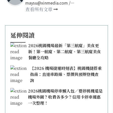
maysu@xinmedia.com /
may860527@gmail.com
查看所有文章
延伸閱讀
2026桃園機場最新「第三航廈」美食更
新！第一航廈、第二航廈、第三航廈美食
餐廳全攻略
【2026 機場捷運時刻表】桃園機捷搭乘
指南：直達車路線、票價與預辦登機查
詢
2026桃園機場停車懶人包／要停桃機還是
機場外圍？收費各多少？信用卡停車優惠
一次整理！