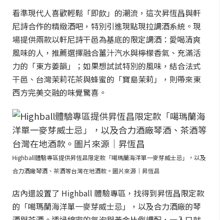
看準現代人喜歡輕鬆「即飲」的潮流，這次昇恆昌與軒
尼詩合作的精緻酒吧，特別引進現點現拉調酒系統。現
場提供兩款以軒尼詩干邑為基底的限定調酒：愛喝清爽
風味的人，推薦選擇融合薑汁汽水與檸檬香氣、充滿活
力的「東方姜韻」；如果想試試特別的風味，結合法式
干邑、台灣茉莉花茶與蜂蜜的「寶島茉莉」，則帶來東
西方完美交融的味覺驚喜。
Highball體驗專區提供昇恆昌限定款「噶瑪蘭海洋單一麥芽威士忌」，以及
合力酒廠琴酒、茶酒等台灣在地酒款。圖片來源｜昇恆昌
店內還設置了 Highball 體驗專區，找得到昇恆昌限定款
的「噶瑪蘭海洋單一麥芽威士忌」，以及合力酒廠的琴
酒與茶酒。透過綿密的氣泡與黃金比例調配，一入口就