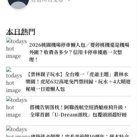
本日熱門
2026桃園機場停車懶人包／要停桃機還是機場
外圍？收費各多少？信用卡停車優惠一次整
理！
【雲林親子玩水】全台唯一「虎爺主題」叢林水
樂園！虎尾632高地免門票回歸，玩水＋4大順遊
秘境一日遊懶人包
搭機告別落枕！阿聯酋航空經濟艙座椅升級，
全球首創「U-Dream頭枕」包覆頭頸超好睡
建築迷必朝聖！忠泰美術館10週年：藤本壯介