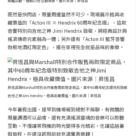
距離試聽、體驗DJ台互動場景。圖片來源｜昇恆昌
既然是快閃店，限量周邊當然不可少。現場展示極具收
藏價值的「Acton III × Hendrix 60周年紀念版」，這款
音響特別向吉他之神 Jimi Hendrix 致敬，將經典設計與
搖滾傳奇元素融為一體；另外還有「Acton III 藍牙音響
勃根地酒紅限定色」，擺在家裡完全就是品味的象徵。
昇恆昌與Marshall特別合作販售兩款限定商品，其中60周年紀念版特別致敬
吉他之神Jimi Hendrix，極具收藏價值。圖片來源｜昇恆昌
今年暑假出國，提早到機場報到絕對不無聊，有微醺的
限量調酒可以品嚐，還有充滿搖滾靈魂的音樂可以聆聽
互動，不僅讓等飛機的時光變得多元精彩，也讓這趟暑
假旅程，在還沒起飛前就充滿驚喜樂趣！