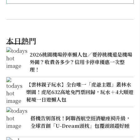
本日熱門
2026桃園機場停車懶人包／要停桃機還是機場
外圍？收費各多少？信用卡停車優惠一次整
理！
【雲林親子玩水】全台唯一「虎爺主題」叢林水
樂園！虎尾632高地免門票回歸，玩水＋4大順遊
秘境一日遊懶人包
搭機告別落枕！阿聯酋航空經濟艙座椅升級，
全球首創「U-Dream頭枕」包覆頭頸超好睡