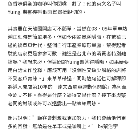
色香味俱全的咖啡叫你閉嘴。對了！他的英文名子叫
Yuing. 裝熟時叫個兩聲還挺親切的。
其實要在天龍國開店可不簡單，當然在08、09年單車熱
潮正旺時是簡單地多，但如今兩輪風潮隱晦，在繁華已
過的後單車世代，整個自行車產業原形畢露，禁得起考
驗的店家更是寥寥可數。難道是台北市的消費者特別難
搞嗎？我想未必，但這問題Yuing哥答得隱晦，如果硬要
用白話文作詮釋，應該可用「沒個性又缺少風格的店將
不受客戶青睞。」來草草帶過。同時這句話也可解釋即
將邁入開店第10年的「達文西單車運動休閒館」為何至
今屹立不搖。靠得是什麼？憑得又是什麼？接下來與蔡
老闆的對談或許可以透露出一點蛛絲馬跡。
圖片說明：”顧客會刺激我更加努力，我也會給他們更
多的回饋，無論是在單車或是咖啡上。” by蔡治宇