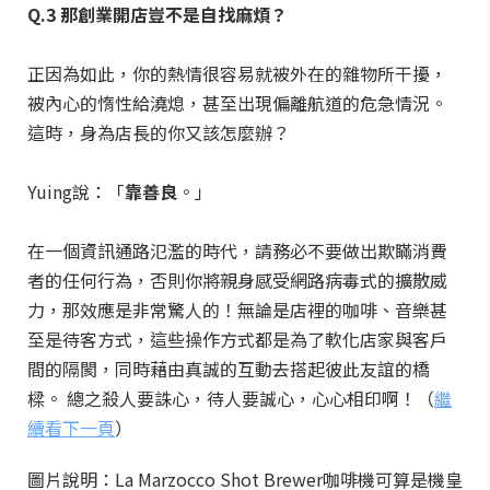
Q.3 那創業開店豈不是自找麻煩？
正因為如此，你的熱情很容易就被外在的雜物所干擾，
被內心的惰性給澆熄，甚至出現偏離航道的危急情況。
這時，身為店長的你又該怎麼辦？
Yuing說：「
靠善良
。」
在一個資訊通路氾濫的時代，請務必不要做出欺瞞消費
者的任何行為，否則你將親身感受網路病毒式的擴散威
力，那效應是非常驚人的！無論是店裡的咖啡、音樂甚
至是待客方式，這些操作方式都是為了軟化店家與客戶
間的隔閡，同時藉由真誠的互動去搭起彼此友誼的橋
樑。 總之殺人要誅心，待人要誠心，心心相印啊！（
繼
續看下一頁
）
圖片說明：La Marzocco Shot Brewer咖啡機可算是機皇