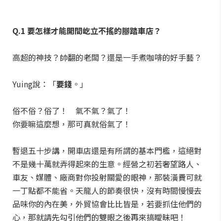
Q.1 要怎樣才能開間屹立不搖的腳踏車店？
高超的神技？帥翻的老闆？還是一手煮咖啡的好手藝？
Yuing說：「
要錢
。」
俗不俗？俗了！ 氣不氣？氣了！
你要嘛這麼想，那可真就俗氣了！
暫退五十步講，開車店還是有所謂的基本門檻，這絕對
不是幾十萬就弄得起來的生意。經營之初若奢望路人、
車友、媒體、廠商對你投射關愛的眼神，那裝潢費可就
一丁點都不能省。天龍人的節奏很快，沒有時間慢慢去
品味你的內在美，外貿協會比比皆是，若要抓住他們的
心，那就請先勾引他們的雙眼之後再來搞曖昧吧！