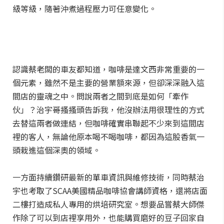
級等級，隨著沖煮過程壓力可任意變化。
認識蔡老闆的車友都知道，咖啡是達文西非常重要的一
個元素，雖然不是主要的營業額來源，但卻深深融入這
間店的靈魂之中。問說兩者之間到底是如何「牽作
伙」？治宇哥搔搔頭告訴我，他沒辦法用很理性的方式
去替這兩者做連結，但咖啡確實串聯起不少來到這間店
裡的客人，無論他原本喝不喝咖啡，都因為這股香氣一
頭栽進這個深奧的領域。
一方面持續鑽研最新的單車資訊與維修技術，同時蔡治
宇也考取了SCAA美國精品咖啡協會講師資格，還將店面
二樓打造成私人專用的烘培研究室。想要品嘗蔡大師傑
作除了可以到店裡享用外，也能購買磨好的豆子回家自