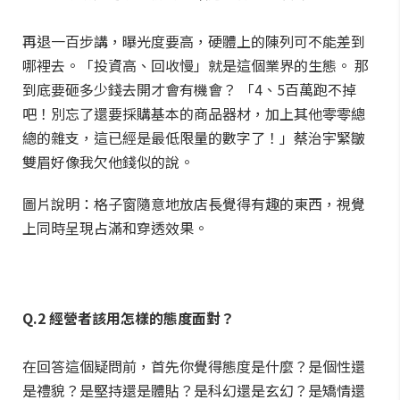
再退一百步講，曝光度要高，硬體上的陳列可不能差到
哪裡去。「投資高、回收慢」就是這個業界的生態。 那
到底要砸多少錢去開才會有機會？ 「4、5百萬跑不掉
吧！別忘了還要採購基本的商品器材，加上其他零零總
總的雜支，這已經是最低限量的數字了！」蔡治宇緊皺
雙眉好像我欠他錢似的說。
圖片說明：格子窗隨意地放店長覺得有趣的東西，視覺
上同時呈現占滿和穿透效果。
Q.2 經營者該用怎樣的態度面對？
在回答這個疑問前，首先你覺得態度是什麼？是個性還
是禮貌？是堅持還是體貼？是科幻還是玄幻？是矯情還