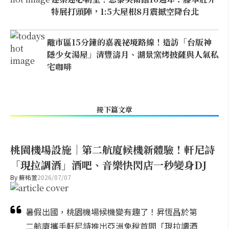
特展打頭陣，1:5大屋根8月震撼空降台北
離市區15分鐘的嘉義祕境路線！造訪「台版神
隱少女湯屋」清豐濤月、湖景窯烤披薩與人氣私
宅咖啡
接下篇文章
桃園機場設施｜第二航廈候機新體驗！軒尼詩
「現拉調酒」酒吧、音樂快閃店一秒變身DJ
By
蘇祐萱
2026/07/07
暑假出國，桃園機場候機變有趣了！昇恆昌於第
二航廈攜手軒尼詩推出亞洲免稅首間「現拉調酒