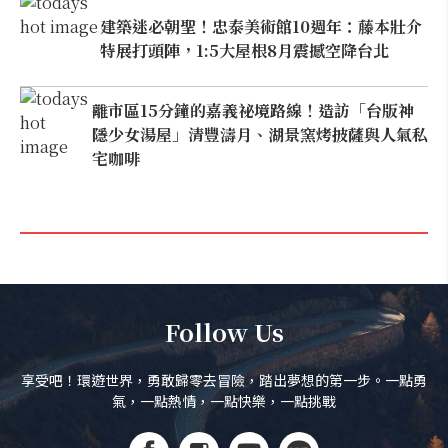
建築迷必朝聖！忠泰美術館10週年：藤本壯介
特展打頭陣，1:5大屋根8月震撼空降台北
離市區15分鐘的嘉義祕境路線！造訪「台版神
隱少女湯屋」清豐濤月、湖景窯烤披薩與人氣私
宅咖啡
Follow Us
享受吧！環遊世界，勇敢歸零去冒險，踏出夢想的第一步。一點勇
氣，一點熱情，一點快樂，一點挑戰