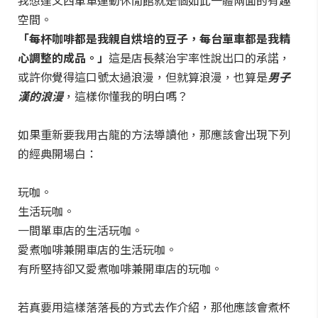
我想達文西單車運動休閒館就是個如此一體兩面的有趣
空間。
「每杯咖啡都是我親自烘培的豆子，每台單車都是我精
心調整的成品。」
這是店長蔡治宇率性說出口的承諾，
或許你覺得這口號太過浪漫，但就算浪漫，也算是
男子
漢的浪漫
，這樣你懂我的明白嗎？
如果重新要我用古龍的方法導讀他，那應該會出現下列
的經典開場白：
玩咖。
生活玩咖。
一間單車店的生活玩咖。
愛煮咖啡兼開車店的生活玩咖。
有所堅持卻又愛煮咖啡兼開車店的玩咖。
若真要用這樣落落長的方式去作介紹，那他應該會煮杯