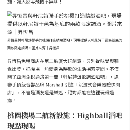
施，讓大家等飛機不無聊！
昇恆昌與軒尼詩聯手於桃機打造精緻酒吧，現場提供以軒尼詩干邑為基底的
兩款限定調酒。圖片來源｜昇恆昌
昇恆昌免稅商店在第二航廈大玩創意，分別從味覺與聽
覺出發，把機場一角變身為時髦的生活探索空間。不僅
開了亞洲免稅通路第一間「軒尼詩汲飲調酒酒吧」，還
聯手頂級音響品牌 Marshall 引進「沉浸式音樂體驗快閃
店」，不管是酒友還是樂迷，絕對都能在這裡玩得過
癮。
桃園機場二航新設施：Highball酒吧
現點現喝