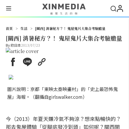
搜尋
首頁
>
生活
>
[關西] 消暑秘方？！ 鬼屋鬼片大集合考驗膽量
[關西] 消暑秘方？！ 鬼屋鬼片大集合考驗膽量
By
欣日本
2013/07/23
圖片說明：京都「東映太秦映畫村」的「史上最恐怖鬼
屋」海報。（翻攝自girlswalker.com）
今（2013）年夏天嫌冷氣不夠涼？想來點暢快的？
那去鬼屋體驗「從腳底發冷到頭」如何呢？關西開