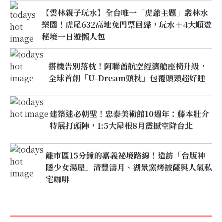
【雲林親子玩水】全台唯一「虎爺主題」叢林水
樂園！虎尾632高地免門票回歸，玩水＋4大順遊
秘境一日遊懶人包
搭機告別落枕！阿聯酋航空經濟艙座椅升級，
全球首創「U-Dream頭枕」包覆頭頸超好睡
建築迷必朝聖！忠泰美術館10週年：藤本壯介
特展打頭陣，1:5大屋根8月震撼空降台北
離市區15分鐘的嘉義祕境路線！造訪「台版神
隱少女湯屋」清豐濤月、湖景窯烤披薩與人氣私
宅咖啡