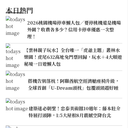
本日熱門
2026桃園機場停車懶人包／要停桃機還是機場
外圍？收費各多少？信用卡停車優惠一次整
理！
【雲林親子玩水】全台唯一「虎爺主題」叢林水
樂園！虎尾632高地免門票回歸，玩水＋4大順遊
秘境一日遊懶人包
搭機告別落枕！阿聯酋航空經濟艙座椅升級，
全球首創「U-Dream頭枕」包覆頭頸超好睡
建築迷必朝聖！忠泰美術館10週年：藤本壯介
特展打頭陣，1:5大屋根8月震撼空降台北