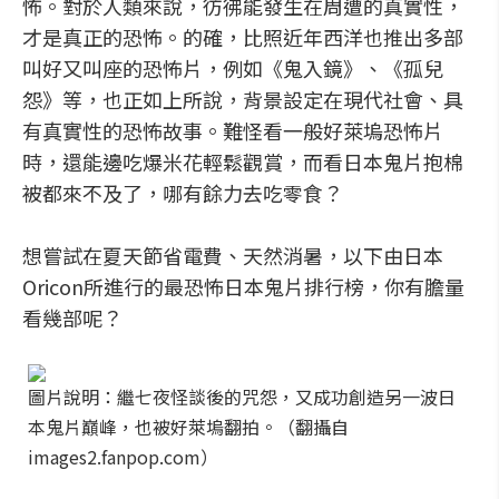
怖。對於人類來說，彷彿能發生在周遭的真實性，
才是真正的恐怖。的確，比照近年西洋也推出多部
叫好又叫座的恐怖片，例如《鬼入鏡》、《孤兒
怨》等，也正如上所說，背景設定在現代社會、具
有真實性的恐怖故事。難怪看一般好萊塢恐怖片
時，還能邊吃爆米花輕鬆觀賞，而看日本鬼片抱棉
被都來不及了，哪有餘力去吃零食？
想嘗試在夏天節省電費、天然消暑，以下由日本
Oricon所進行的最恐怖日本鬼片排行榜，你有膽量
看幾部呢？
圖片說明：繼七夜怪談後的咒怨，又成功創造另一波日
本鬼片巔峰，也被好萊塢翻拍。（翻攝自
images2.fanpop.com）