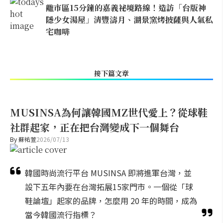
離市區15分鐘的嘉義祕境路線！造訪「台版神
隱少女湯屋」清豐濤月、湖景窯烤披薩與人氣私
宅咖啡
接下篇文章
MUSINSA為何讓韓國MZ世代愛上？從球鞋
社群起家，正在把台灣變成下一個舞台
By
蘇祐萱
2026/07/13
韓國時尚流行平台 MUSINSA 即將進軍台灣，並
設下五年內要在台灣拓展15家門市。一個從「球
鞋論壇」起家的品牌，怎麼用 20 年的時間，成為
當今韓國流行指標？