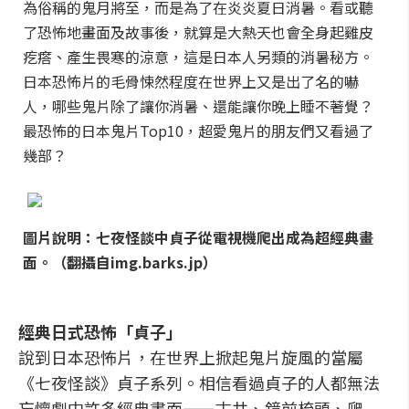
為俗稱的鬼月將至，而是為了在炎炎夏日消暑。看或聽
了恐怖地畫面及故事後，就算是大熱天也會全身起雞皮
疙瘩、產生畏寒的涼意，這是日本人另類的消暑秘方。
日本恐怖片的毛骨悚然程度在世界上又是出了名的嚇
人，哪些鬼片除了讓你消暑、還能讓你晚上睡不著覺？
最恐怖的日本鬼片Top10，超愛鬼片的朋友們又看過了
幾部？
圖片說明：七夜怪談中貞子從電視機爬出成為超經典畫
面。（翻攝自img.barks.jp）
經典日式恐怖
「
貞子
」
說到日本恐怖片，在世界上掀起鬼片旋風的當屬
《七夜怪談》貞子系列。相信看過貞子的人都無法
忘懷劇中許多經典畫面——古井、鏡前梳頭、爬