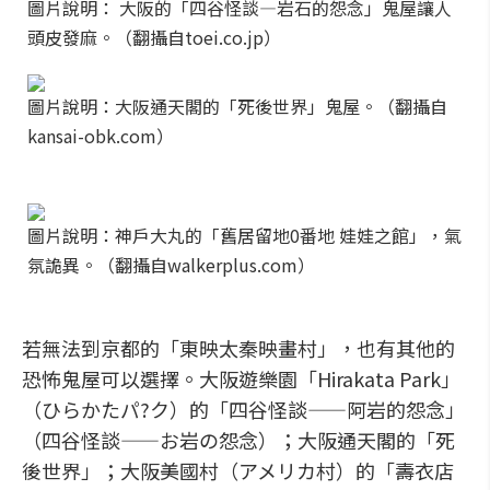
圖片說明： 大阪的「四谷怪談—岩石的怨念」鬼屋讓人
頭皮發麻。（翻攝自toei.co.jp）
圖片說明：大阪通天閣的「死後世界」鬼屋。（翻攝自
kansai-obk.com）
圖片說明：神戶大丸的「舊居留地0番地 娃娃之館」，氣
氛詭異。（翻攝自walkerplus.com）
若無法到京都的「東映太秦映畫村」，也有其他的
恐怖鬼屋可以選擇。大阪遊樂園「Hirakata Park」
（ひらかたパ?ク）的「四谷怪談——阿岩的怨念」
（四谷怪談——お岩の怨念）；大阪通天閣的「死
後世界」；大阪美國村（アメリカ村）的「壽衣店