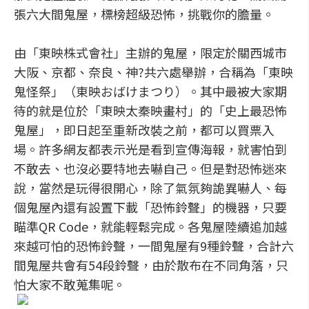
張六大間鬼屋，標榜超級恐怖，挑戰你的膽量。
由「東映株式會社」主辦的鬼屋，限定於關西城市
大阪、京都、奈良、神?共六處舉辦，合稱為「東映
鬼怪祭」（東映おばけまつり）。其中最被大家期
待的就是位於「東映太秦映畫村」的「史上最恐怖
鬼屋」，即日起至重新改裝之前，都可以買票入
場。許多網友都表示光是看到宣傳海報，就害怕到
不敢去、也沒必要特地去嚇自己。但是對恐怖迷來
說，當然是玩得很開心，除了氣氛夠詭異嚇人、每
個鬼屋內還有設置下載「恐怖鈴聲」的機器，只要
瞄準QR Code，就能輕鬆完成。各鬼屋陸續追加越
來越可怕的恐怖鈴聲，一間鬼屋有9種鈴聲，合計六
間鬼屋共會有54段鈴聲，由於散布在不同角落，只
怕大家不敢蒐集呢。