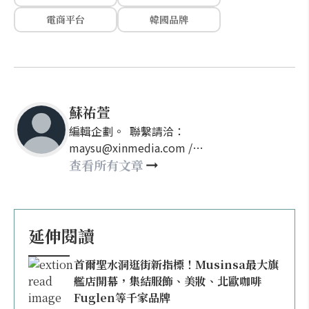
電商平台
韓國品牌
蘇祐萱
編輯企劃。 聯繫請洽：
maysu@xinmedia.com /
may860527@gmail.com
查看所有文章
延伸閱讀
首爾聖水洞逛街新指標！Musinsa最大旗
艦店開幕，集結服飾、美妝、北歐咖啡
Fuglen等千家品牌