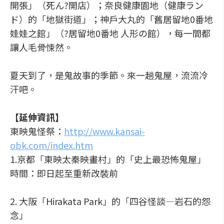
開張」（死ん?開店）；奈良健康園地（健康ラン
ド）的「地獄街道」；神戶大丸的「舊居留地0番地
娃娃之館」（?居留地0番地 人形の館），每一間都
讓人毛骨悚然。
夏天到了，是鬼故事的季節。來一趟鬼屋，流流冷
汗吧。
【延伸資訊】
東映鬼怪祭：
http://www.kansai-
obk.com/index.htm
1.京都「東映太秦映畫村」的「史上最恐怖鬼屋」
時間：即日起至重新改裝前
2. 大阪「Hirakata Park」的「四谷怪談—岩石的怨
念」