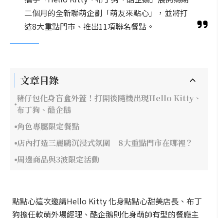
二個月的全新聯萌企劃「萌友來點心」，並將打
造8大重點門市、推出11項聯名餐點。
文章目錄
豬仔包化身盲盒外蓋！打開後隨機出現Hello Kitty、
布丁狗、酷企鵝
角色專屬限定餐點
店內打造三麗鷗沉浸式氛圍 8大重點門市在哪裡？
周邊商品與3波限定活動
點點心這次邀請Hello Kitty 化身點點心甜美店長、布丁
狗擔任軟萌外場經理、酷企鵝則化身萌帥有型的餐廳主