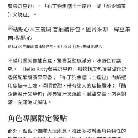
蘋果奶皇包」、「布丁狗焦糖卡士達包」或「酷企鵝蜜
汁叉燒包」。
點點心×三麗鷗 盲抽豬仔包。圖片來源｜緯豆集團-點點心
不僅用餐就像抽盲盒，驚喜互動感滿分，味道也有講
究。「Hello Kitty蘋果奶皇包」鬆軟麵皮包覆著濃郁奶
香搭配酸甜蘋果果香；「布丁狗焦糖卡士達包」內餡選
用焦糖卡士達，滑順香甜，帶有迷人的焦糖風味；「酷
企鵝蜜汁叉燒包」經典蜜汁叉燒餡，鹹甜交織、肉香飽
滿，充滿港式風味。
角色專屬限定餐點
此外，點點心團隊大玩創意，推出多款融合角色特性的