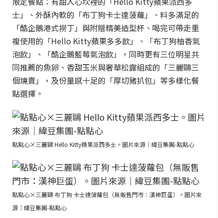
限定餐點：有甜入心坎裡的「Hello Kitty蘋果派西多
士」、外酥內軟的「布丁狗卡士達菠蘿」、料多滿足的
「酷企鵝港式撈丁」與附贈精美造型杯、喝完可帶走重
複使用的「Hello Kitty蘋果多多飲」、「布丁狗柚香氣
泡飲」、「酷企鵝藍莓氣泡飲」，同時更有三位明星共
同推薦的魚卵、香甜玉米與奢華松露組成的「三麗鷗三
個燒賣」，及份量感十足的「厚切豬扒包」等多樣化餐
點選擇。
點點心×三麗鷗 Hello Kitty蘋果派西多士。圖片來源｜緯豆集團-點點心
點點心×三麗鷗 布丁狗 卡士達菠蘿包（無販售門市：漢神巨蛋）。圖片來
源｜緯豆集團-點點心