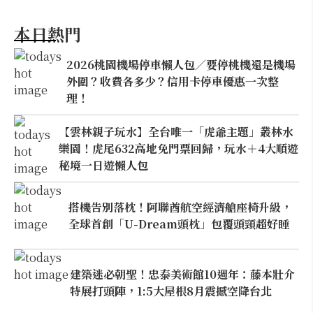
本日熱門
2026桃園機場停車懶人包／要停桃機還是機場
外圍？收費各多少？信用卡停車優惠一次整
理！
【雲林親子玩水】全台唯一「虎爺主題」叢林水
樂園！虎尾632高地免門票回歸，玩水＋4大順遊
秘境一日遊懶人包
搭機告別落枕！阿聯酋航空經濟艙座椅升級，
全球首創「U-Dream頭枕」包覆頭頸超好睡
建築迷必朝聖！忠泰美術館10週年：藤本壯介
特展打頭陣，1:5大屋根8月震撼空降台北