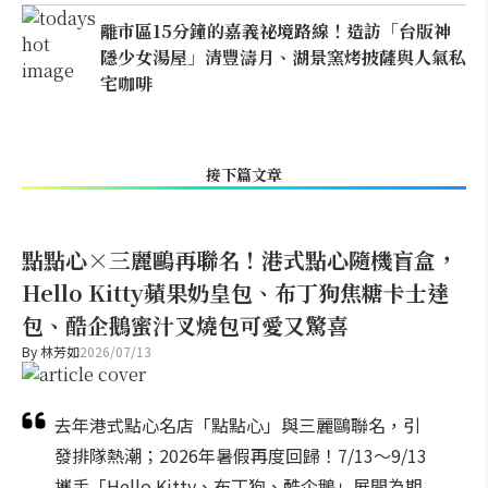
離市區15分鐘的嘉義祕境路線！造訪「台版神
隱少女湯屋」清豐濤月、湖景窯烤披薩與人氣私
宅咖啡
接下篇文章
點點心×三麗鷗再聯名！港式點心隨機盲盒，
Hello Kitty蘋果奶皇包、布丁狗焦糖卡士達
包、酷企鵝蜜汁叉燒包可愛又驚喜
By
林芳如
2026/07/13
去年港式點心名店「點點心」與三麗鷗聯名，引
發排隊熱潮；2026年暑假再度回歸！7/13～9/13
攜手「Hello Kitty、布丁狗、酷企鵝」展開為期