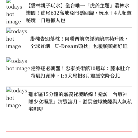
【雲林親子玩水】全台唯一「虎爺主題」叢林水
樂園！虎尾632高地免門票回歸，玩水＋4大順遊
秘境一日遊懶人包
搭機告別落枕！阿聯酋航空經濟艙座椅升級，
全球首創「U-Dream頭枕」包覆頭頸超好睡
建築迷必朝聖！忠泰美術館10週年：藤本壯介
特展打頭陣，1:5大屋根8月震撼空降台北
離市區15分鐘的嘉義祕境路線！造訪「台版神
隱少女湯屋」清豐濤月、湖景窯烤披薩與人氣私
宅咖啡