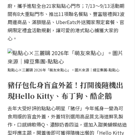
廚，攜手進駐全台21家點點心門市；7/13～9/13活動期
間有8大重點門市、推出11項聯名餐點、豐富贈禮與3波
周邊商品、滿額贈品、UberEats外送獨家限定套餐、官
網限定禮盒活動規劃，讓可愛的港式點心擄獲大家的
心。
點點心×三麗鷗 2026年「萌友來點心」。圖片來源｜緯豆集團-點點心
豬仔包化身盲盒外蓋！打開後隨機出
現Hello Kitty、布丁狗、酷企鵝
去年大受好評的點點心明星「豬仔」今年搖身一變為可
食用版的盲盒外蓋，外蓋特別選用高品質北海道鮮乳製
作，口感綿軟帶Q、濃醇奶香四溢，還加入甜美蝴蝶結造
型呼應主題，開蓋後即可獲得隨機出餐的「Hello Kitty