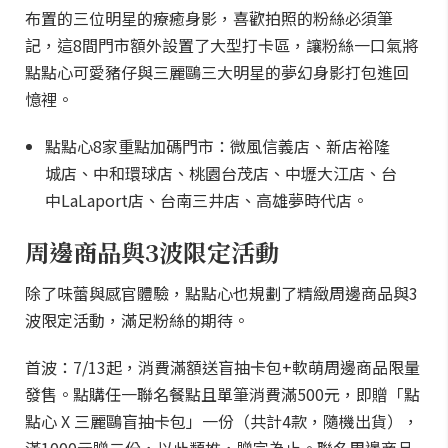
布置的三位明星的療癒身影，喜歡拍照的粉絲必須筆
記，這8間門市額外設置了大型打卡區，讓粉絲一口氣將
點點心可愛豬仔與三麗鷗三大明星的夢幻身影打包進回
憶裡。
點點心8家重點加碼門市：微風信義店、新店裕隆
城店、中和環球店、桃園台茂店、中壢大江店、台
中LaLaport店、台南三井店、高雄夢時代店。
周邊商品與3波限定活動
除了味蕾與感官體驗，點點心也規劃了精緻周邊商品與3
波限定活動，滿足粉絲的期待。
首波：7/13起，消費滿額送盲抽卡包+軟萌周邊商品限量
發售。點購任一聯名餐點且單筆消費滿500元，即贈「點
點心 X 三麗鷗盲抽卡包」一份（共計4款，隨機出貨），