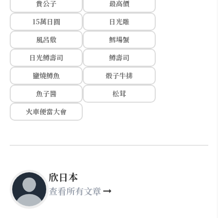
貴公子
最高價
15萬日圓
日光雕
風呂敷
鱈場蟹
日光鱒壽司
鱒壽司
鹽燒鱒魚
骰子牛排
魚子醬
松茸
火車便當大會
欣日本
查看所有文章