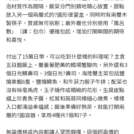
泡材質作為間隔，飯菜分門別類地精心放置，甜點
放入另一個兩層式的?圓形便當盒，同時附有兩雙木
製筷子，質感無可挑剔；最外層也分別使用「風呂
敷」（譯：包巾）優雅包起，增加打開瞬間的期待
和喜悅。
付出了15萬日幣，可以吃到什麼樣的料理呢？主食
五目醋飯上，覆蓋著肥美的鱈場蟹腳肉，另外還有3
個日光鱒壽司、3個日光?壽司，海陸雙主菜包括鹽
燒車蝦6隻、鹽燒鱒魚、和牛菲力骰子牛排；配菜也
沒有絲毫馬虎，玉子燒作成精緻的花形，生腐皮點
綴上珍貴魚子醬，松茸和蒟蒻同樣細心燉煮，樣樣
入口都滿溢幸福感；飯後準備好熱茶，就能打開兩
層的?圓容器，享用4種共7個和?子。
無論價格或內容都讓人望而興嘆，這個超高價的