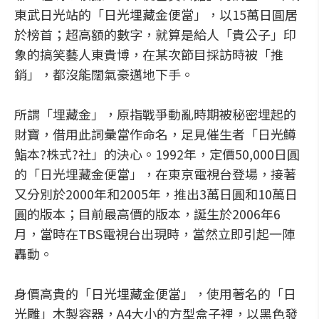
東武日光站的「日光埋藏金便當」，以15萬日圓居
於榜首；超高額的數字，就算是給人「貴公子」印
象的搞笑藝人東貴博，在某次節目採訪時被「推
銷」，都沒能闊氣豪邁地下手。
所謂「埋藏金」，原指戰爭動亂時期被秘密埋起的
財寶，借用此詞彙當作命名，足見催生者「日光鱒
鮨本?株式?社」的決心。1992年，定價50,000日圓
的「日光埋藏金便當」，在東京電視台登場，接著
又分別於2000年和2005年，推出3萬日圓和10萬日
圓的版本；目前最高價的版本，誕生於2006年6
月，當時在TBS電視台出現時，當然立即引起一陣
轟動。
身價高貴的「日光埋藏金便當」，使用著名的「日
光雕」木製容器，A4大小的方型盒子裡，以黑色發