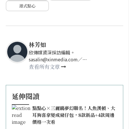
港式點心
林芳如
欣傳媒資深採訪編輯。
sasalin@xinmedia.com／
happy21917@gmail.com
查看所有文章
延伸閱讀
點點心×三麗鷗夢幻聯名！人魚漢頓、大
耳狗喜拿變成豬仔包，8款新品+4款周邊
價格一次看