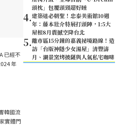
頭枕」包覆頭頸超好睡
4
.
建築迷必朝聖！忠泰美術館10週
年：藤本壯介特展打頭陣，1:5大
屋根8月震撼空降台北
5
.
離市區15分鐘的嘉義祕境路線！造
訪「台版神隱少女湯屋」清豐濤
A 已經不
月、湖景窯烤披薩與人氣私宅咖啡
24 年
影響韓國流
 家實體門