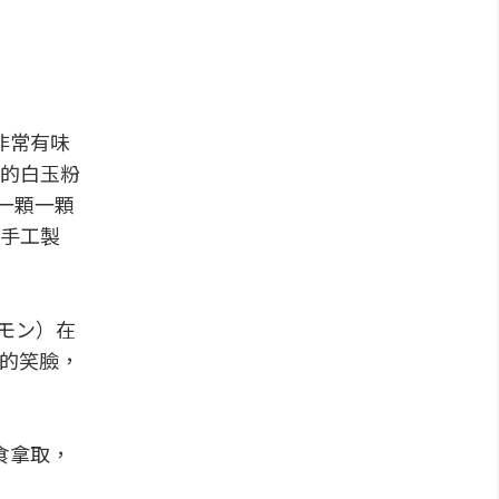
非常有味
的白玉粉
一顆一顆
手工製
まモン）在
氣的笑臉，
食拿取，