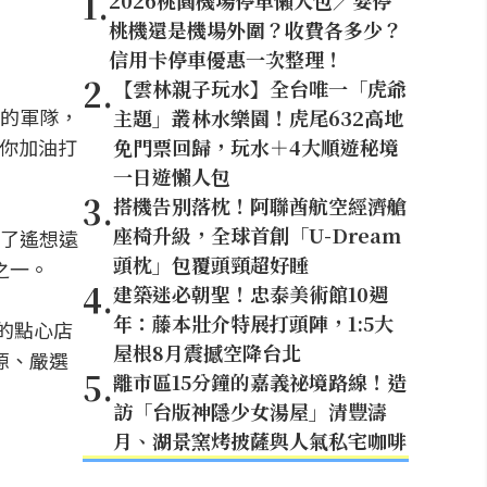
1
.
2026桃園機場停車懶人包／要停
桃機還是機場外圍？收費各多少？
信用卡停車優惠一次整理！
2
.
【雲林親子玩水】全台唯一「虎爺
的軍隊，
主題」叢林水樂園！虎尾632高地
為你加油打
免門票回歸，玩水＋4大順遊秘境
一日遊懶人包
3
.
搭機告別落枕！阿聯酋航空經濟艙
座椅升級，全球首創「U-Dream
了遙想遠
頭枕」包覆頭頸超好睡
之一。
4
.
建築迷必朝聖！忠泰美術館10週
年：藤本壯介特展打頭陣，1:5大
的點心店
屋根8月震撼空降台北
源、嚴選
5
.
離市區15分鐘的嘉義祕境路線！造
訪「台版神隱少女湯屋」清豐濤
月、湖景窯烤披薩與人氣私宅咖啡