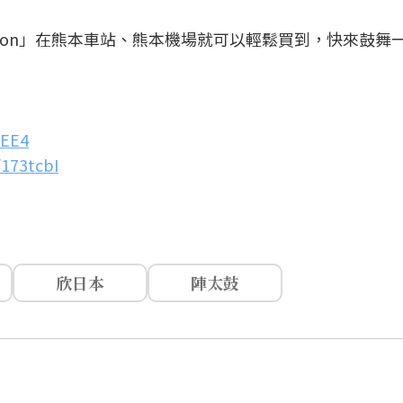
mamon」在熊本車站、熊本機場就可以輕鬆買到，快來鼓舞
5EE4
y/173tcbI
欣日本
陣太鼓