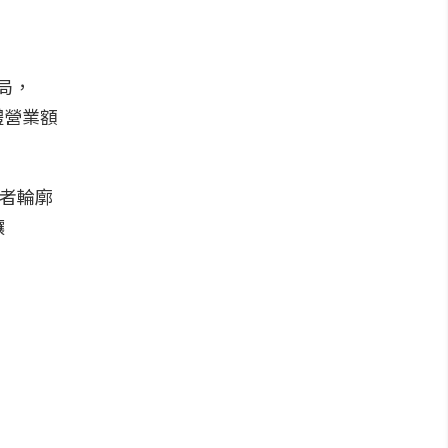
局，
體營業額
費者輪廓
讓