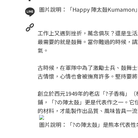
圖片說明：「Happy 陣太鼓Kumamon
工作上又遇到挫折，萬念俱灰？還是生活
最需要的就是鼓舞。當你難過的時候，請
氣。
古時候，在軍隊中為了激勵士兵、鼓舞士
古情懷，心情也會被撫育許多。堅持要將
創立於西元1949年的老店「?子香梅」
鋪，「?の陣太鼓」更是代表作之一。它
的材料，才能製作出品質、風味皆具一流
圖片說明：「?の陣太鼓」是熊本代表性名產