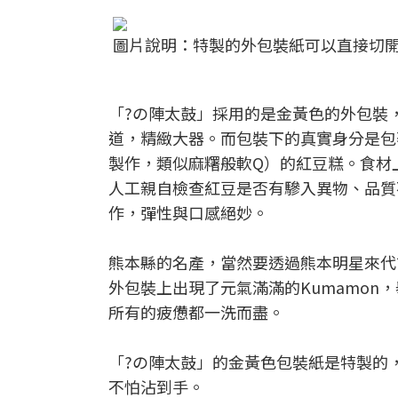
圖片說明：特製的外包裝紙可以直接切開，方
「?の陣太鼓」採用的是金黃色的外包裝
道，精緻大器。而包裝下的真實身分是包
製作，類似麻糬般軟Q）的紅豆糕。食材
人工親自檢查紅豆是否有驂入異物、品質
作，彈性與口感絕妙。
熊本縣的名產，當然要透過熊本明星來代言。
外包裝上出現了元氣滿滿的Kumamo
所有的疲憊都一洗而盡。
「?の陣太鼓」的金黃色包裝紙是特製的
不怕沾到手。