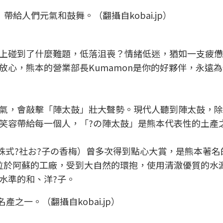
」帶給人們元氣和鼓舞。（翻攝自kobai.jp）
上碰到了什麼難題，低落沮喪？情緒低迷，猶如一支疲憊
放心，熊本的營業部長Kumamon是你的好夥伴，永遠
氣，會敲擊「陣太鼓」壯大聲勢。現代人聽到陣太鼓，除
笑容帶給每一個人，「?の陣太鼓」是熊本代表性的土產
（株式?社お?子の香梅）曾多次得到點心大賞，是熊本著名
位於阿蘇的工廠，受到大自然的環抱，使用清澈優質的水
水準的和、洋?子。
之一。（翻攝自kobai.jp）