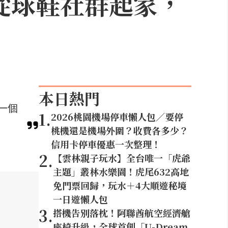
？從球鞋社群起家，
本日熱門
一個
1
.
2026桃園機場停車懶人包／要停
桃機還是機場外圍？收費各多少？
信用卡停車優惠一次整理！
2
.
【雲林親子玩水】全台唯一「虎爺
主題」叢林水樂園！虎尾632高地
免門票回歸，玩水＋4大順遊秘境
一日遊懶人包
3
.
搭機告別落枕！阿聯酋航空經濟艙
座椅升級，全球首創「U-Dream