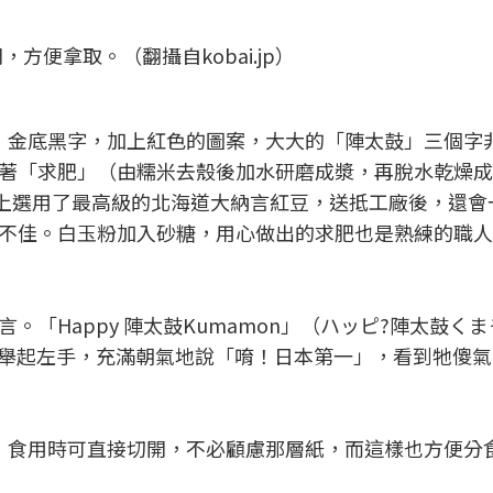
便拿取。（翻攝自kobai.jp）
，金底黑字，加上紅色的圖案，大大的「陣太鼓」三個字
著「求肥」（由糯米去殼後加水研磨成漿，再脫水乾燥成
上選用了最高級的北海道大納言紅豆，送抵工廠後，還會
不佳。白玉粉加入砂糖，用心做出的求肥也是熟練的職人
「Happy 陣太鼓Kumamon」（ハッピ?陣太鼓く
n，舉起左手，充滿朝氣地說「唷！日本第一」，看到牠傻
，食用時可直接切開，不必顧慮那層紙，而這樣也方便分