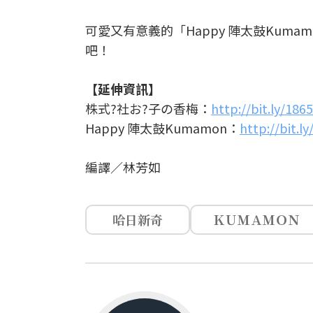
可愛又有意義的「Happy 陣太鼓Ku
吧！
【延伸資訊】
株式?社お?子の香梅：
http://
bit.ly/186
Happy 陣太鼓Kumamon：
http://
bit.l
編譯／林芳如
哈日新奇
ＫＵＭＡＭＯＮ