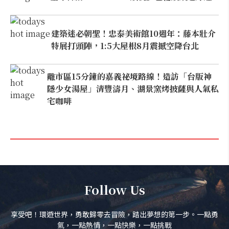
建築迷必朝聖！忠泰美術館10週年：藤本壯介
特展打頭陣，1:5大屋根8月震撼空降台北
離市區15分鐘的嘉義祕境路線！造訪「台版神
隱少女湯屋」清豐濤月、湖景窯烤披薩與人氣私
宅咖啡
Follow Us
享受吧！環遊世界，勇敢歸零去冒險，踏出夢想的第一步。一點勇
氣，一點熱情，一點快樂，一點挑戰