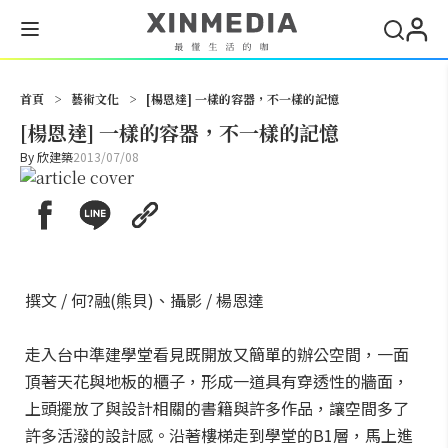
搜尋
首頁
>
藝術文化
>
[楊恩達] 一樣的容器，不一樣的記憶
[楊恩達] 一樣的容器，不一樣的記憶
By
欣建築
2013/07/08
撰文 / 何?融(熊貝)、攝影 / 楊恩達
走入台中準建學堂看見既開放又簡單的辦公空間，一面
頂著天花與地板的櫃子，形成一道具有穿透性的牆面，
上頭擺放了與設計相關的書籍與許多作品，讓空間多了
許多活潑的設計感。沿著樓梯走到學堂的B1層，馬上進