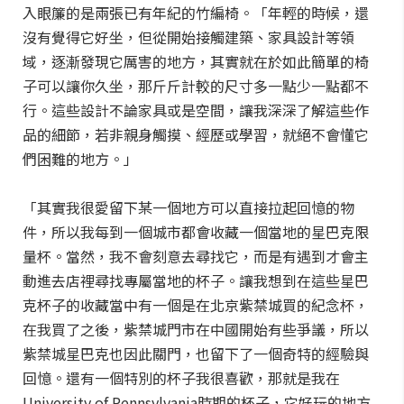
入眼簾的是兩張已有年紀的竹編椅。「年輕的時候，還
沒有覺得它好坐，但從開始接觸建築、家具設計等領
域，逐漸發現它厲害的地方，其實就在於如此簡單的椅
子可以讓你久坐，那斤斤計較的尺寸多一點少一點都不
行。這些設計不論家具或是空間，讓我深深了解這些作
品的細節，若非親身觸摸、經歷或學習，就絕不會懂它
們困難的地方。」
「其實我很愛留下某一個地方可以直接拉起回憶的物
件，所以我每到一個城市都會收藏一個當地的星巴克限
量杯。當然，我不會刻意去尋找它，而是有遇到才會主
動進去店裡尋找專屬當地的杯子。讓我想到在這些星巴
克杯子的收藏當中有一個是在北京紫禁城買的紀念杯，
在我買了之後，紫禁城門市在中國開始有些爭議，所以
紫禁城星巴克也因此關門，也留下了一個奇特的經驗與
回憶。還有一個特別的杯子我很喜歡，那就是我在
University of Pennsylvania時期的杯子，它好玩的地方