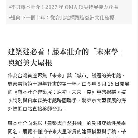
不只藤本壯介！2027 年 OMA 頂尖特展接力登場
邁向下一個十年：從台北地標躍進亞洲文化座標
建築迷必看！藤本壯介的「未來學」
與絕美大屋根
作為台灣首座聚焦「未來」與「城市」議題的美術館，
忠泰美術館十週年計畫的第一棒，由今年 8 月 15 日開展
的《藤本壯介建築展：原初．未來．森》重磅揭幕。這
次特別與日本森美術館跨國聯手，將東京大型個展的海
外巡迴首站直接移師台北。
藤本壯介向來以「建築與自然共融」的獨特穿透性美學
聞名，展覽不僅將帶來大量珍貴的建築模型與手稿，帶