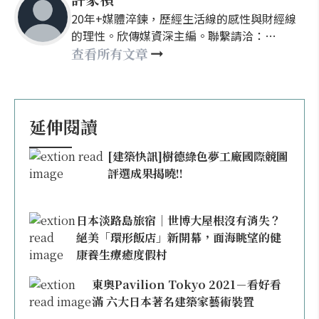
20年+媒體淬鍊，歷經生活線的感性與財經線
的理性。欣傳媒資深主編。聯繫請洽：
nellyhsu@xinmedia.com
查看所有文章
延伸閱讀
[建築快訊]樹德綠色夢工廠國際競圖
評選成果揭曉!!
日本淡路島旅宿｜世博大屋根沒有消失？
絕美「環形飯店」新開幕，面海眺望的健
康養生療癒度假村
東奧Pavilion Tokyo 2021－看好看
滿 六大日本著名建築家藝術裝置