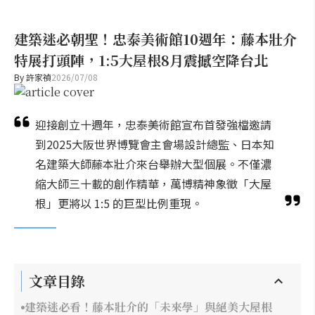
建築迷必朝聖！忠泰美術館10週年：藤本壯介
特展打頭陣，1:5大屋根8月震撼空降台北
By
許家禎
2026/07/08
迎接創立十週年，忠泰美術館宣布首發強檔邀請
到2025大阪世界博覽會主會場設計總監、日本知
名建築大師藤本壯介來台舉辦大型個展。不僅濃
縮大師三十載的創作精華，萬博精神象徵「大屋
根」更將以 1:5 的巨型比例重現。
文章目錄
建築迷必看！藤本壯介的「未來學」與絕美大屋根