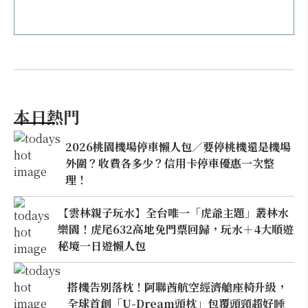
本日熱門
2026桃園機場停車懶人包／要停桃機還是機場
外圍？收費各多少？信用卡停車優惠一次整
理！
【雲林親子玩水】全台唯一「虎爺主題」叢林水
樂園！虎尾632高地免門票回歸，玩水＋4大順遊
秘境一日遊懶人包
搭機告別落枕！阿聯酋航空經濟艙座椅升級，
全球首創「U-Dream頭枕」包覆頭頸超好睡