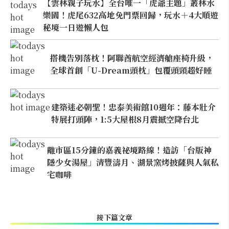
【雲林親子玩水】全台唯一「虎爺主題」叢林水
樂園！虎尾632高地免門票回歸，玩水＋4大順遊
秘境一日遊懶人包
搭機告別落枕！阿聯酋航空經濟艙座椅升級，
全球首創「U-Dream頭枕」包覆頭頸超好睡
建築迷必朝聖！忠泰美術館10週年：藤本壯介
特展打頭陣，1:5大屋根8月震撼空降台北
離市區15分鐘的嘉義祕境路線！造訪「台版神
隱少女湯屋」清豐濤月、湖景窯烤披薩與人氣私
宅咖啡
接下篇文章