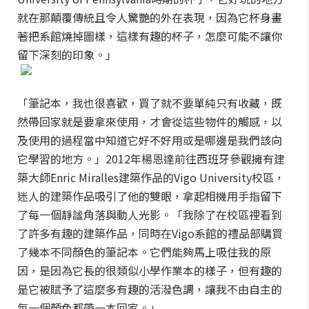
就在那顛覆傳統且令人驚艷的外在表現，因為它杯身畫
著把系館燒掉圖樣，這樣有趣的杯子，怎麼可能不讓你
留下深刻的印象。」
「筆記本，我也很喜歡，買了就不要單純只有收藏，既
然帶回家就是要拿來使用，才會從這些物件的觸感，以
及使用的過程當中知道它好不好用或是哪邊是我們該向
它學習的地方。」2012年楊恩達前往西班牙參觀擁有建
築大師Enric Miralles建築作品的Vigo University校區，
迷人的建築作品吸引了他的雙眼，拿起相機用手指留下
了每一個靜謐角落與動人光影。「我除了在校區裡看到
了許多有趣的建築作品，同時在Vigo系館的禮品部購買
了幾本不同顏色的筆記本。它們能夠馬上吸住我的原
因，是因為它長的很類似小學作業本的樣子，但有趣的
是它被賦予了這麼多有趣的活潑色調，讓我不由自主的
每一個顏色都帶一本回家。」