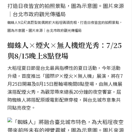
蜘蛛人9公尺高巨型氣偶將於大稻埕碼頭亮相，打造日夜皆宜的拍照景點，
圖為示意圖。圖片來源｜台北市政府觀光傳播局
蜘蛛人×煙火×無人機燈光秀：7/25
與8/15晚上8點登場
大稻埕夏日節是台北最具指標性的夏日活動，今年活動
升級，首度推出「國際IP×煙火×無人機」展演，將在7
月25日開幕及8月15日壓軸場晚間8點登場，由無人機展
演搭配煙火秀，為觀眾帶來總長20分鐘的夜空饗宴，屆
時蜘蛛人將搭配原版電影配樂穿梭，與台北城市意象共
同點亮夜空。