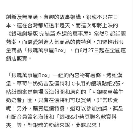
創新及無厘頭、有趣的故事架構，銀魂不只在日
本、連在台灣都紅透半邊天。而這次即將上映的
《銀魂劇場版 完結篇 永遠的萬事屋》當然引起話題
熱潮，而最愛創造人氣商品的儂特利，加緊推出限
量商品「銀魂萬事屋Box」，自6月27日起在全國連
鎖店販賣。
「銀魂萬事屋Box」一組的內容物有薯條、烤雞漢
堡、草莓牛奶奶昔及儂特利IC卡用的銀魂貼紙2張。
貼紙圖案是劇場版海報圖和原創的「阿銀喝草莓牛
奶奶昔」圖，只有在儂特利可以買到，非常珍貴
呢！另外，購買這個特餐，還可以參加抽獎，獎品
有配音員簽名海報和「銀魂&小柴豆聯名款資料
夾」等，對銀魂的粉絲來說，夢寐以求！