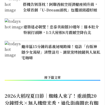
搭機告別落枕！阿聯酋航空經濟艙座椅升級，
全球首創「U-Dream頭枕」包覆頭頸超好睡
建築迷必朝聖！忠泰美術館10週年：藤本壯介
特展打頭陣，1:5大屋根8月震撼空降台北
離市區15分鐘的嘉義祕境路線！造訪「台版神
隱少女湯屋」清豐濤月、湖景窯烤披薩與人氣私
宅咖啡
接下篇文章
2026大稻埕夏日節｜蜘蛛人來了！重頭戲20
分鐘煙火×無人機燈光秀，迪化街商圈也有蜘