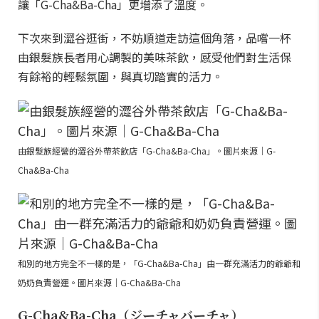
讓「G-Cha&Ba-Cha」更增添了溫度。
下次來到澀谷逛街，不妨順道走訪這個角落，品嚐一杯
由銀髮族長者用心調製的美味茶飲，感受他們對生活保
有餘裕的輕鬆氛圍，與真切踏實的活力。
由銀髮族經營的澀谷外帶茶飲店「G-Cha&Ba-Cha」。圖片來源｜G-
Cha&Ba-Cha
和別的地方完全不一樣的是，「G-Cha&Ba-Cha」由一群充滿活力的爺爺和
奶奶負責營運。圖片來源｜G-Cha&Ba-Cha
G-Cha&Ba-Cha（ジーチャバーチャ）