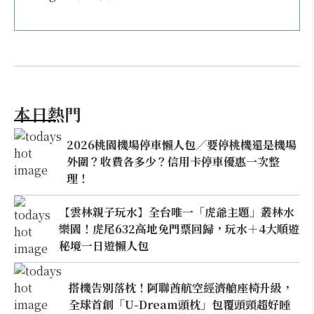
本日熱門
2026桃園機場停車懶人包／要停桃機還是機場
外圍？收費各多少？信用卡停車優惠一次整
理！
【雲林親子玩水】全台唯一「虎爺主題」叢林水
樂園！虎尾632高地免門票回歸，玩水＋4大順遊
秘境一日遊懶人包
搭機告別落枕！阿聯酋航空經濟艙座椅升級，
全球首創「U-Dream頭枕」包覆頭頸超好睡