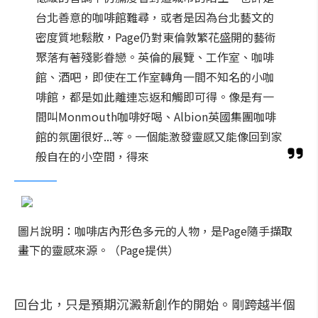
台北善意的咖啡館難尋，或者是因為台北藝文的
密度質地鬆散，Page仍對東倫敦繁花盛開的藝術
聚落有著殘影眷戀。英倫的展覽、工作室、咖啡
館、酒吧，即使在工作室轉角一間不知名的小咖
啡館，都是如此離連忘返和觸即可得。像是有一
間叫Monmouth咖啡好喝、Albion英國集團咖啡
館的氛圍很好...等。一個能激發靈感又能像回到家
般自在的小空間，得來
圖片說明：咖啡店內形色多元的人物，是Page隨手擷取
畫下的靈感來源。（Page提供）
回台北，只是預期沉澱新創作的開始。剛跨越半個