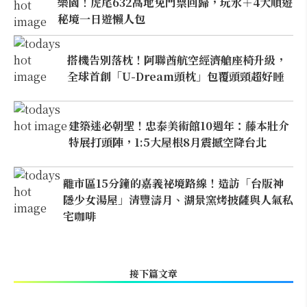
樂園！虎尾632高地免門票回歸，玩水＋4大順遊
秘境一日遊懶人包
搭機告別落枕！阿聯酋航空經濟艙座椅升級，
全球首創「U-Dream頭枕」包覆頭頸超好睡
建築迷必朝聖！忠泰美術館10週年：藤本壯介
特展打頭陣，1:5大屋根8月震撼空降台北
離市區15分鐘的嘉義祕境路線！造訪「台版神
隱少女湯屋」清豐濤月、湖景窯烤披薩與人氣私
宅咖啡
接下篇文章