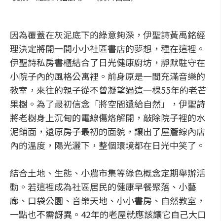
因為覆蓋在灰泥底下的綠意夠深，伊聖詩黃禹銘經
理決定將開一間小小社區書店的夢想，種在這裡。
伊聖詩私房書櫃結合了日光健康廚坊，靜默駐守在
小院子內的風格公寓裡。前身原是一間充滿音樂的
教室，來往的親子從不曾凝望過這一棵55年的老芒
果樹。為了最初信念「將空間還給自然」，伊聖詩
將老樹身上沉甸的電線傷烙解開，敲除院子裡的水
泥鋪面，還原房子最初的面貌，讓出了屋簷線內店
內的溫度，陽光灑下，整個環境都在日光中笑了。
結合土地、生態、小農市集等綠色概念定期舉辦活
動。若這裡成為社區居民的健康早餐聚落、小藝
廊、口袋公園、音樂天地、小小書房、自然教室，
一點也不需訝異。42年的老屋就應該讓它自己大口