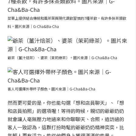
菜單上提供結合傳統和風茶葉與現代調飲習慣的7種茶飲，有許多抹茶類飲
料。圖片來源｜G-Cha&Ba-Cha
爺茶（薑汁焙茶）、婆茶（茉莉綠茶）。圖片來源｜G-Cha&Ba-Cha
客人可選擇外帶杯子顏色。圖片來源｜G-Cha&Ba-Cha
然而更可愛的是，你也能勾選「想和店員聊天」、「想
和店員拍照」的選項喔！等待的時候，親切的爺爺奶奶
就會讓人毫無壓力地過來和你聊聊天、合照，造訪過的
客人一致認為，這群打扮時髦的爺爺奶奶精神奕奕，比
年輕人更有活力，能從他們身上獲得滿滿的能量。