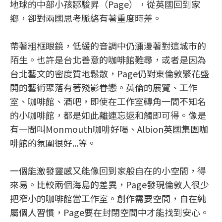
地球的中部小孩鄒駿昇（Page），從英國回到家
鄉，卻對兩國思考脈絡有著重度時差。
帶著粗框眼鏡，低緩的音調中仍瀰漫著對這城市的
陌生。也許是台北善意的咖啡館難尋，或者是因為
台北藝文的密度質地鬆散，Page仍對東倫敦繁花盛
開的藝術聚落有著殘影眷戀。英倫的展覽、工作
室、咖啡館、酒吧，即使在工作室轉角一間不知名
的小咖啡館，都是如此離連忘返和觸即可得。像是
有一間叫Monmouth咖啡好喝、Albion英國集團咖
啡館的氛圍很好...等。
一個能激發靈感又能像回到家般自在的小空間，得
來易。比較兩個海島的差異，Page發現倫敦人很少
把窄小的咖啡館當工作室。創作需要空間，自在純
屬個人習慣，Page要在封閉空間中才能找到安心。