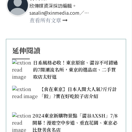
欣傳媒資深採訪編輯。
sasalin@xinmedia.com／
happy21917@gmail.com
查看所有文章
延伸閱讀
日系風格必收！東京原宿、澀谷不可錯過
的7間潮流名所，東京的選品店、二手買
取店太好逛
【食在東京】日本人間大人氣?斤斤計
「餃」?實在好吃餃子店介紹
2024東京新購物景點「澀谷AXSH」7/8
開幕！漫遊空中步道、垂直花園、東京必
比登美食名店