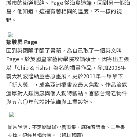
城市的街道脈絡。Page 從海島這端，回到另一個海
島。他知道，這裡有著相同的溫度，不一樣的視
野。
鄒駿昇 Page
│
因到英國隨手翻了書籍，為自己取了一個英文叫
Page。於英國皇家藝術學院攻讀碩士，因寄出五張
以「Chip & Fishs」為名的插畫作品，參加2008年
義大利波隆納童書原畫展。更於2011年一舉拿下
「新人獎」，成為亞洲插畫家最大焦點。作品流露
濃厚對人類情感與個人獨特觀點。喜歡台灣老物件
與五六〇年代設計傢飾與工業設計。
圖片說明：不定期舉辦小農市集、庭院音樂會、二手書
交換、紀錄片播放等。（資料舊圖）