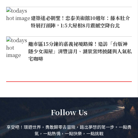
建築迷必朝聖！忠泰美術館10週年：藤本壯介
特展打頭陣，1:5大屋根8月震撼空降台北
離市區15分鐘的嘉義祕境路線！造訪「台版神
隱少女湯屋」清豐濤月、湖景窯烤披薩與人氣私
宅咖啡
Follow Us
享受吧！環遊世界，勇敢歸零去冒險，踏出夢想的第一步。一點勇
氣，一點熱情，一點快樂，一點挑戰