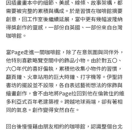
因插畫畫本中的細節、美感、線條、故事架構，都
需要被完整的累積與構成。於是習慣在咖啡館摘要
創意，回工作室後繼續延展，當中更有幾幅波隆納
得獎創作的靈感，一部份自英國、一部份來自台灣
咖啡館。
當Page走進一間咖啡館，除了在意氛圍與同伴外，
他特別喜歡略覽空間中的飾品小物。由於對五〇、
六〇年代的喜好偏執，累積他收集小物件的習慣，
翻頁鐘、火車站用的巨大時鐘、打字機等。伊聖詩
書坊的擺設並不設限，各自表述藝術想法的傢飾與
繪畫創作，會不由地將Page拉回到他在倫敦住的維
多利亞式百年老建築裡。跨越地球兩端，卻有著相
同的氣息。創作變得安然自在。
回台後慢慢藉由朋友相約的咖啡館，認識整個台北