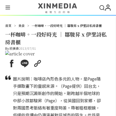
搜尋
首頁
>
美食
>
一杯咖啡。一段好時光 │ 鄒駿昇 x 伊聖詩私房書櫃
一杯咖啡。一段好時光 │ 鄒駿昇 x 伊聖詩私
房書櫃
By
欣美食
2013/07/01
圖片說明：咖啡店內形色多元的人物，是Page隨
手擷取畫下的靈感來源。（Page提供）回台北，
只是預期沉澱新創作的開始。剛跨越半個地球的
中部小孩鄒駿昇（Page），從英國回到家鄉，卻
對兩國思考脈絡有著重度時差。帶著粗框眼鏡，
低緩的音調中仍瀰漫著對這城市的陌生。也許是