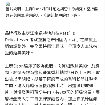
圖片說明：主廚Eison對口味道地與否十分講究，堅持要
讓在美國生活過的人，吃到記憶中的好味道。
品牌行政主廚江定遠特地前往Katz’s
Delicatessen考察並將之帶回國內，除了在鹹度上
稍做調整外，完全秉持原汁原味，呈現令人無法抗
拒的經典美味。
主廚Eison選擇了較為低脂、肉質細嫩鮮美的牛前胸
肉，經過天然海鹽及豐富香料精製7日以上入味，取
出後以黑胡椒、胡荽子研磨而成的香料粉塗抹整塊
牛肉，送入烤箱低溫慢烤數小時，出爐後切成薄
片，與慢燉香料薄切牛肉，共7盎司的超級份量，層
層堆疊夾入手工自製裸麥麵包內，加上自製德國酸