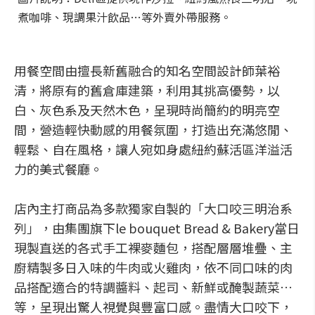
煮咖啡、現調果汁飲品…等外賣外帶服務。
用餐空間由擅長新舊融合的知名空間設計師葉裕
清，將原有的舊倉庫建築，利用其挑高優勢，以
白、灰色系及天然木色，呈現時尚簡約的明亮空
間，營造輕快動感的用餐氛圍，打造出充滿悠閒、
輕鬆、自在風格，讓人宛如身處紐約蘇活區洋溢活
力的美式餐廳。
店內主打商品為多款獨家自製的「大口咬三明治系
列」，由集團旗下le bouquet Bread & Bakery當日
現製直送的各式手工裸麥麵包，搭配層層堆疊、主
廚精製多日入味的牛肉或火雞肉，依不同口味的肉
品搭配適合的特調醬料、起司、新鮮或醃製蔬菜…
等，呈現出驚人視覺與豐富口感。盡情大口咬下，