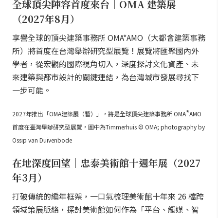
全球頂尖陣容首度來台｜OMA 建築展
（2027年8月）
享譽全球的頂尖建築事務所 OMA*AMO（大都會建築事務
所）將首度在台灣舉辦研究型展覽！展覽將匯聚國內外
學者，從宏觀的國際視角切入，深度探討文化資產、未
來建築與都市設計的關鍵連結，為台灣城市發展尋找下
一步可能。
*
2027年推出「OMA建築展（暫）」，將是全球頂尖建築事務所 OMA
AMO
首度在臺灣舉辦研究型展覽，圖中為Timmerhuis © OMA; photography by
Ossip van Duivenbode
在地深度回望｜忠泰美術館十週年展（2027
年3月）
打破傳統的編年框架，一口氣梳理美術館十年來 26 檔跨
領域策展脈絡，探討美術館如何作為「平台、觸媒、智