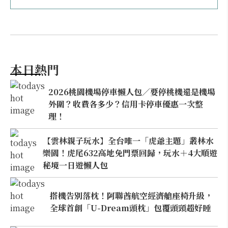
本日熱門
2026桃園機場停車懶人包／要停桃機還是機場
外圍？收費各多少？信用卡停車優惠一次整
理！
【雲林親子玩水】全台唯一「虎爺主題」叢林水
樂園！虎尾632高地免門票回歸，玩水＋4大順遊
秘境一日遊懶人包
搭機告別落枕！阿聯酋航空經濟艙座椅升級，
全球首創「U-Dream頭枕」包覆頭頸超好睡