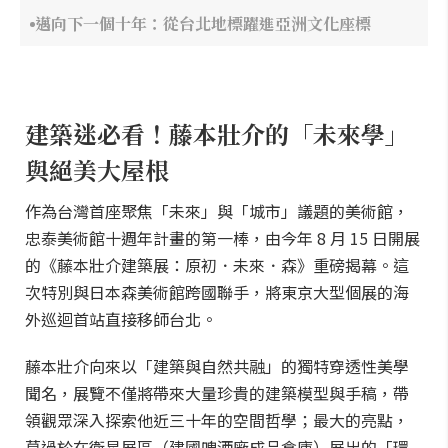
邁向下一個十年：從台北地標躍進亞洲文化座標
建築迷必看！藤本壯介的「未來學」
與絕美大屋根
作為台灣首座聚焦「未來」與「城市」議題的美術館，
忠泰美術館十週年計畫的第一棒，由今年 8 月 15 日開展
的《藤本壯介建築展：原初．未來．森》重磅揭幕。這
次特別與日本森美術館跨國聯手，將東京大型個展的海
外巡迴首站直接移師台北。
藤本壯介向來以「建築與自然共融」的獨特穿透性美學
聞名，展覽不僅將帶來大量珍貴的建築模型與手稿，帶
領觀眾深入探索他近三十年的空間哲學；最大的亮點，
莫過於在衛星展區（建國啤酒廠成品倉庫）展出的「環