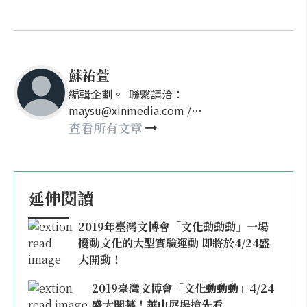
蘇祐萱
編輯企劃。 聯繫請洽：
maysu@xinmedia.com /
may860527@gmail.com
查看所有文章
延伸閱讀
2019年臺灣文博會「文化動動動」一場
擾動文化的大型實驗運動 即將於4/24盛
大開動！
2019臺灣文博會「文化動動動」4/24
盛大開幕！華山展場搶先看