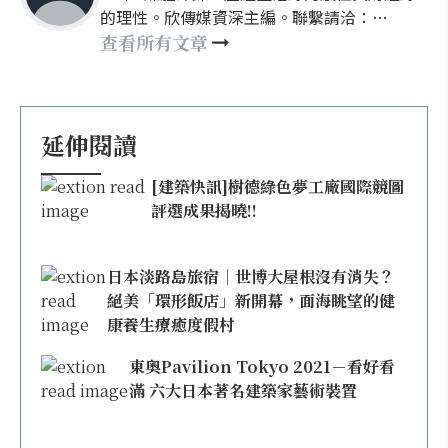
的理性。欣傳媒資深主編。聯繫請洽：
nellyhsu@xinmedia.com
查看所有文章
延伸閱讀
[建築快訊]樹德綠色夢工廠國際競圖
評選成果揭曉!!
日本淡路島旅宿｜世博大屋根沒有消失？
絕美「環形飯店」新開幕，面海眺望的健
康養生療癒度假村
東奧Pavilion Tokyo 2021－看好看
滿 六大日本著名建築家藝術裝置