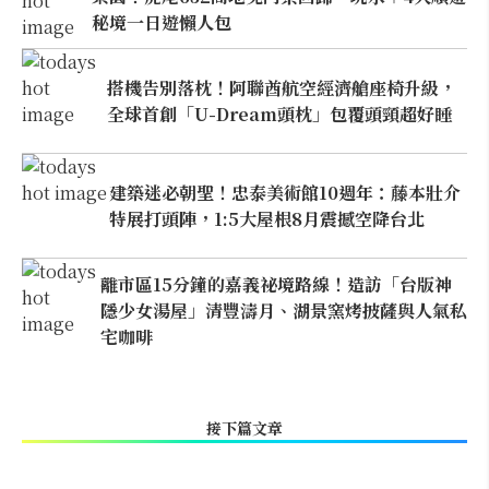
秘境一日遊懶人包
搭機告別落枕！阿聯酋航空經濟艙座椅升級，
全球首創「U-Dream頭枕」包覆頭頸超好睡
建築迷必朝聖！忠泰美術館10週年：藤本壯介
特展打頭陣，1:5大屋根8月震撼空降台北
離市區15分鐘的嘉義祕境路線！造訪「台版神
隱少女湯屋」清豐濤月、湖景窯烤披薩與人氣私
宅咖啡
接下篇文章