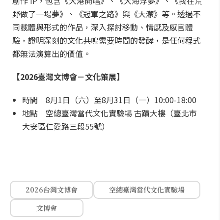
創作 IP，包含《大港開唱》、《大海浮夢》、《我在荒
野做了一場夢》、《冠軍之路》與《大濛》等。透過不
同載體與形式的作品，深入探討移動、情感及感官體
驗，證明深刻的文化共鳴需要時間的發酵，是任何程式
都無法演算出的價值。
【2026臺灣文博會－文化策展】
時間｜8月1日（六）至8月31日（一）10:00-18:00
地點｜空總臺灣當代文化實驗場 古蹟大樓（臺北市
大安區仁愛路三段55號）
2026台灣文博會
空總臺灣當代文化實驗場
文博會