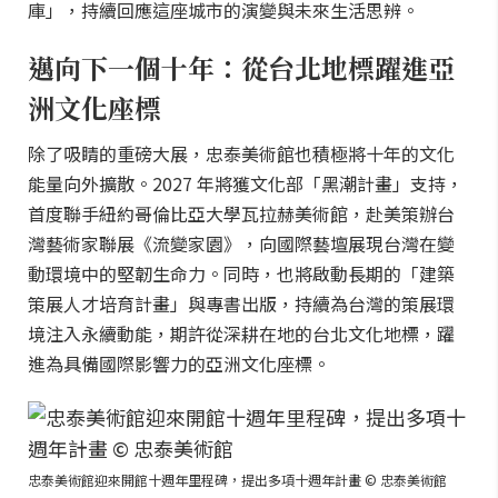
庫」，持續回應這座城市的演變與未來生活思辨。
邁向下一個十年：從台北地標躍進亞
洲文化座標
除了吸睛的重磅大展，忠泰美術館也積極將十年的文化
能量向外擴散。2027 年將獲文化部「黑潮計畫」支持，
首度聯手紐約哥倫比亞大學瓦拉赫美術館，赴美策辦台
灣藝術家聯展《流變家園》，向國際藝壇展現台灣在變
動環境中的堅韌生命力。同時，也將啟動長期的「建築
策展人才培育計畫」與專書出版，持續為台灣的策展環
境注入永續動能，期許從深耕在地的台北文化地標，躍
進為具備國際影響力的亞洲文化座標。
忠泰美術館迎來開館十週年里程碑，提出多項十週年計畫 © 忠泰美術館