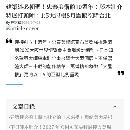
建築迷必朝聖！忠泰美術館10週年：藤本壯介
特展打頭陣，1:5大屋根8月震撼空降台北
By
許家禎
2026/07/08
迎接創立十週年，忠泰美術館宣布首發強檔邀請
到2025大阪世界博覽會主會場設計總監、日本知
名建築大師藤本壯介來台舉辦大型個展。不僅濃
縮大師三十載的創作精華，萬博精神象徵「大屋
根」更將以 1:5 的巨型比例重現。
文章目錄
建築迷必看！藤本壯介的「未來學」與絕美大屋根
不只藤本壯介！2027 年 OMA 頂尖特展接力登場