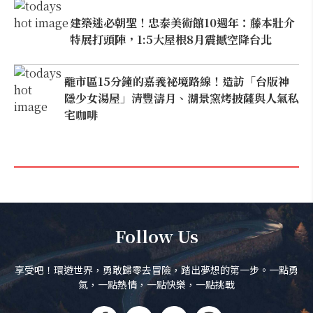
建築迷必朝聖！忠泰美術館10週年：藤本壯介
特展打頭陣，1:5大屋根8月震撼空降台北
離市區15分鐘的嘉義祕境路線！造訪「台版神
隱少女湯屋」清豐濤月、湖景窯烤披薩與人氣私
宅咖啡
Follow Us
享受吧！環遊世界，勇敢歸零去冒險，踏出夢想的第一步。一點勇
氣，一點熱情，一點快樂，一點挑戰