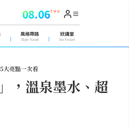
08.06
T H U
點
風格帶路
欣講堂
Style Travel
Xin Forum
5大亮點一次看
」，溫泉墨水、超