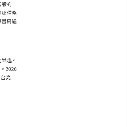
玉般的
池那種略
讓書寫過
化樂趣。
。2026
在台亮