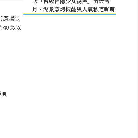
訪「台版神隱少女湯屋」清豐濤
月、湖景窯烤披薩與人氣私宅咖啡
前廣場限
40 款以
道具