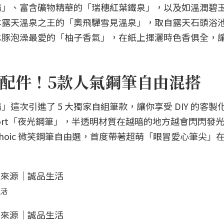
湯」、富含礦物精華的「瑞穗紅葉鐵泉」，以及如溫潤碧
本露天溫泉之王的「奧飛驒雪見溫泉」，取自露天石頭浴
水豚泡澡最愛的「柚子香氣」，在紙上揮灑時色香俱全，
配件！5款人氣鋼筆自由混搭
這次引進了 5 大獨家自組筆款，讓你享受 DIY 的客製
 Sport「夜光鋼筆」，半透明材質在越暗的地方越會閃閃發光
no Choic 微笑鋼筆自由選，首度帶著超萌「眼冒愛心筆尖」
生活