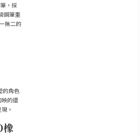
 鋼筆，採
口袋鋼筆重
獨一無二的
愛的角色
加映的還
呈現。
O橡