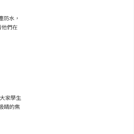
塵防水，
著他們在
把大家學生
吸睛的焦