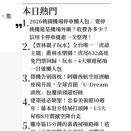
本日熱門
屋，集
1
.
2026桃園機場停車懶人包／要停
桃機還是機場外圍？收費各多少？
信用卡停車優惠一次整理！
2
.
【雲林親子玩水】全台唯一「虎爺
主題」叢林水樂園！虎尾632高地
免門票回歸，玩水＋4大順遊秘境
一日遊懶人包
3
.
搭機告別落枕！阿聯酋航空經濟艙
座椅升級，全球首創「U-Dream
頭枕」包覆頭頸超好睡
4
.
建築迷必朝聖！忠泰美術館10週
年：藤本壯介特展打頭陣，1:5大
屋根8月震撼空降台北
5
.
離市區15分鐘的嘉義祕境路線！造