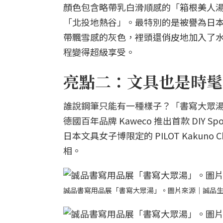
顏色包含略帶乳白滑順感的「箱根美人
「北投地熱谷」。最特別的是被譽為日
帶飄雪感的灰色，裡頭還俏皮地加入了
程變得超級享受。
亮點二：文具也是時髦
誰說鋼筆只能有一種樣子？「書寫大眾湯」
德國百年品牌 Kaweco 推出首款 DIY
日本文具女子博限定的 PILOT Kaku
相。
誠品書寫用品展「書寫大眾湯」。圖片來源｜誠品