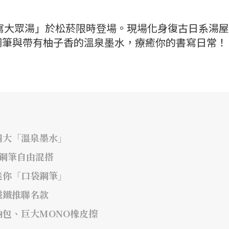
書寫大眾湯」於松菸限時登場。現場化身復古日系湯
鋼筆與帶有柚子香的溫泉墨水，療癒你的書寫日常！
四大「溫泉墨水」
鋼筆自由混搭
迷你「口袋鋼筆」
磁鐵推聯名款
包、巨大MONO橡皮擦