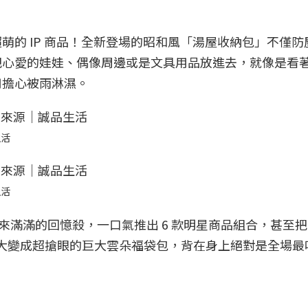
萌的 IP 商品！全新登場的昭和風「湯屋收納包」不僅防
把心愛的娃娃、偶像周邊或是文具用品放進去，就像是看
用擔心被雨淋濕。
生活
生活
也帶來滿滿的回憶殺，一口氣推出 6 款明星商品組合，甚至
接放大變成超搶眼的巨大雲朵福袋包，背在身上絕對是全場最