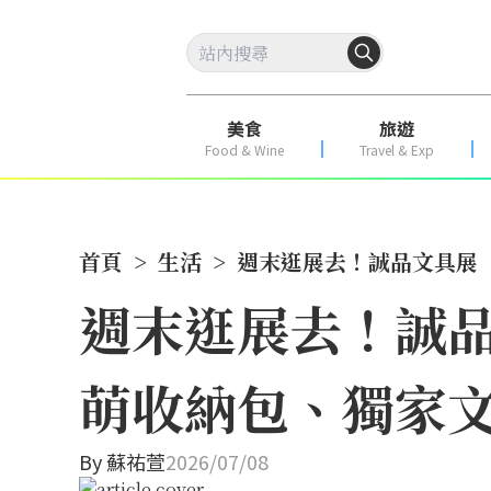
美食
旅遊
Food & Wine
Travel & Exp
首頁
>
生活
>
週末逛展去！誠品文具展
週末逛展去！誠
萌收納包、獨家文
By
蘇祐萱
2026/07/08