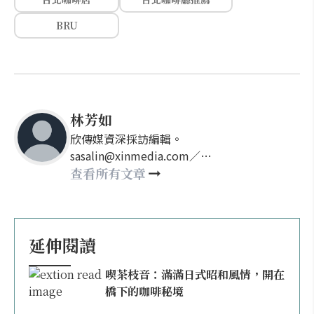
BRU
林芳如
欣傳媒資深採訪編輯。
sasalin@xinmedia.com／
happy21917@gmail.com
查看所有文章
延伸閱讀
喫茶枝音：滿滿日式昭和風情，開在
橋下的咖啡秘境