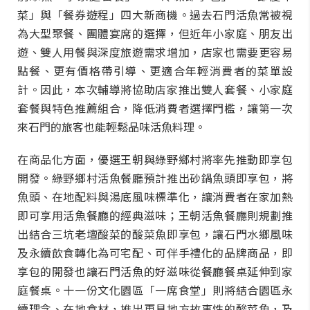
菜」與「餐券遊程」四大新商機。過去石門活魚常被視
為大型聚餐、團體宴席的選擇，但近年小家庭、朋友出
遊、雙人用餐與深度旅遊需求增加，店家也需要更容易
點餐、更有價格帶引導、更適合年輕消費者的菜單設
計。因此，本次輔導將協助店家推出雙人套餐、小家庭
套餐與特色推薦組合，降低消費者選擇門檻，讓第一次
來石門的旅客也能輕鬆品味活魚料理。
在商品化方面，優選王朝與綠野鄉村將率先推動即享包
開發。綠野鄉村活魚餐廳預計推出砂鍋魚頭即享包，將
魚頭、在地配料與湯底風味標準化，讓消費者在家加熱
即可享用活魚餐廳的經典滋味；王朝活魚餐廳則規劃推
出結合三坑老壇酸菜的酸菜魚即享包，讓石門水鄉風味
及永續飲食轉化為可宅配、可伴手禮化的品牌商品，即
享包的開發也讓石門活魚的好滋味從餐廳餐桌延伸到家
庭餐桌。十一份文化園區「一席食堂」則將結合園區永
續理念、在地食材，推出更具地方故事性的酸菜魚，及