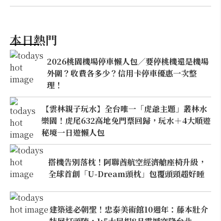
本日熱門
2026桃園機場停車懶人包／要停桃機還是機場
外圍？收費各多少？信用卡停車優惠一次整
理！
【雲林親子玩水】全台唯一「虎爺主題」叢林水
樂園！虎尾632高地免門票回歸，玩水＋4大順遊
秘境一日遊懶人包
搭機告別落枕！阿聯酋航空經濟艙座椅升級，
全球首創「U-Dream頭枕」包覆頭頸超好睡
建築迷必朝聖！忠泰美術館10週年：藤本壯介