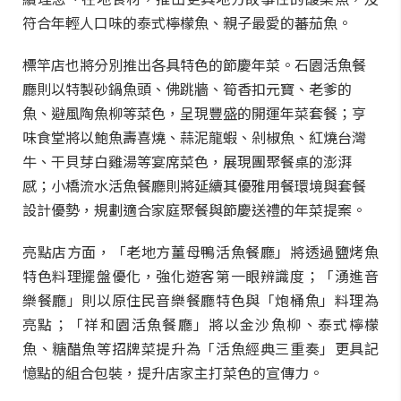
符合年輕人口味的泰式檸檬魚、親子最愛的蕃茄魚。
標竿店也將分別推出各具特色的節慶年菜。石園活魚餐
廳則以特製砂鍋魚頭、佛跳牆、筍香扣元寶、老爹的
魚、避風陶魚柳等菜色，呈現豐盛的開運年菜套餐；亨
味食堂將以鮑魚壽喜燒、蒜泥龍蝦、剁椒魚、紅燒台灣
牛、干貝芽白雞湯等宴席菜色，展現團聚餐桌的澎湃
感；小橋流水活魚餐廳則將延續其優雅用餐環境與套餐
設計優勢，規劃適合家庭聚餐與節慶送禮的年菜提案。
亮點店方面，「老地方薑母鴨活魚餐廳」將透過鹽烤魚
特色料理擺盤優化，強化遊客第一眼辨識度；「湧進音
樂餐廳」則以原住民音樂餐廳特色與「炮桶魚」料理為
亮點；「祥和園活魚餐廳」將以金沙魚柳、泰式檸檬
魚、糖醋魚等招牌菜提升為「活魚經典三重奏」更具記
憶點的組合包裝，提升店家主打菜色的宣傳力。