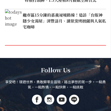
特展打頭陣，1:5大屋根8月震撼空降台北
離市區15分鐘的嘉義祕境路線！造訪「台版神
隱少女湯屋」清豐濤月、湖景窯烤披薩與人氣私
宅咖啡
Follow Us
享受吧！環遊世界，勇敢歸零去冒險，踏出夢想的第一步。一點勇
氣，一點熱情，一點快樂，一點挑戰