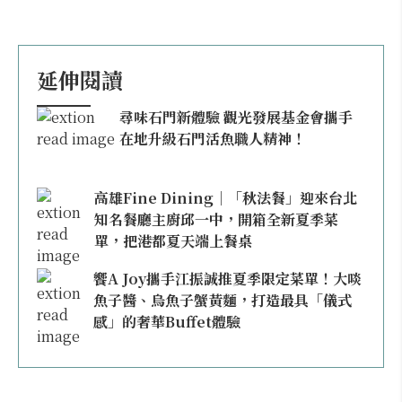
延伸閱讀
尋味石門新體驗 觀光發展基金會攜手
在地升級石門活魚職人精神！
高雄Fine Dining｜「秋法餐」迎來台北
知名餐廳主廚邱一中，開箱全新夏季菜
單，把港都夏天端上餐桌
饗A Joy攜手江振誠推夏季限定菜單！大啖
魚子醬、烏魚子蟹黃麵，打造最具「儀式
感」的奢華Buffet體驗