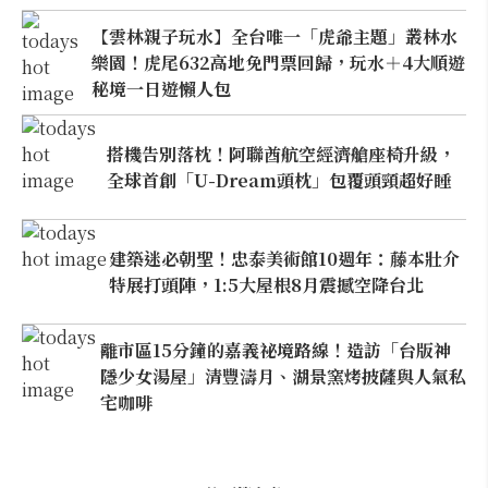
【雲林親子玩水】全台唯一「虎爺主題」叢林水
樂園！虎尾632高地免門票回歸，玩水＋4大順遊
秘境一日遊懶人包
搭機告別落枕！阿聯酋航空經濟艙座椅升級，
全球首創「U-Dream頭枕」包覆頭頸超好睡
建築迷必朝聖！忠泰美術館10週年：藤本壯介
特展打頭陣，1:5大屋根8月震撼空降台北
離市區15分鐘的嘉義祕境路線！造訪「台版神
隱少女湯屋」清豐濤月、湖景窯烤披薩與人氣私
宅咖啡