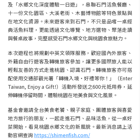
及「水鄉文化深度體驗一日遊」，串聯石門活魚餐廳、
十一份文化園區、大溪老街、木藝博物館等特色景點與
在地文化資源。未來遊客來到石門，不只是品嚐一桌經
典活魚料理，更能透過文化導覽、地方選物、聚落走讀
與餐桌故事，完整感受石門水鄉文化與桃園食旅魅力。
本次遊程也將規劃中英文領隊服務，歡迎國內外旅客、
外籍自由行遊客及轉機旅客參加，讓更多國際旅人能以
輕鬆友善的方式走進桃園、認識石門。轉機旅客亦可搭
配使用交通部觀光署「轉機入境・好禮等你！」（Enter
Taiwan, Enjoy a Gift!）活動所發送之600元抵用券，延
伸轉機停留時間，體驗桃園在地美食與文化風景。
基金會邀請全台美食老饕、親子家庭、團體旅客與喜愛
地方旅行的朋友，一起走進石門、品味活魚，從一桌好
菜開始，看見桃園水鄉文化的新風貌。最新消息請上活
動官網查詢
https://shimenfish.com/