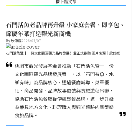
接下篇文章
石門活魚老品牌再升級 小家庭套餐、即享包、
節慶年菜打造觀光新商機
By
欣傳媒
2026/07/07
石門活魚暨十一份文化園區觀光品牌發展計畫正式啟動 圖片來源｜欣傅媒
桃園市觀光發展基金會推動「石門活魚暨十一份
文化園區觀光品牌發展案」，以「石門有魚・水
鄉有味」為品牌核心，透過餐廳輔導、菜單優
化、商品開發、品牌故事包裝與食旅遊程串聯，
協助石門活魚餐廳從傳統聚餐品牌，進一步升級
為兼具地方文化、料理職人與觀光體驗的新型態
食旅品牌。