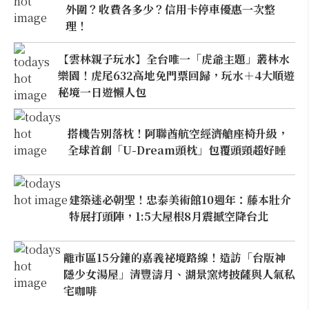
外圍？收費各多少？信用卡停車優惠一次整
理！
【雲林親子玩水】全台唯一「虎爺主題」叢林水
樂園！虎尾632高地免門票回歸，玩水＋4大順遊
秘境一日遊懶人包
搭機告別落枕！阿聯酋航空經濟艙座椅升級，
全球首創「U-Dream頭枕」包覆頭頸超好睡
建築迷必朝聖！忠泰美術館10週年：藤本壯介
特展打頭陣，1:5大屋根8月震撼空降台北
離市區15分鐘的嘉義祕境路線！造訪「台版神
隱少女湯屋」清豐濤月、湖景窯烤披薩與人氣私
宅咖啡