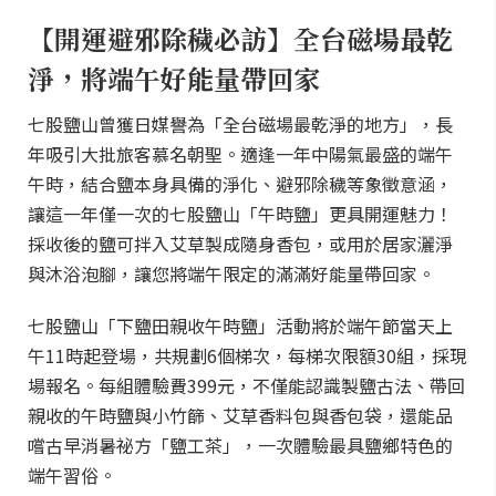
【開運避邪除穢必訪】全台磁場最乾
淨，將端午好能量帶回家
七股鹽山曾獲日媒譽為「全台磁場最乾淨的地方」，長
年吸引大批旅客慕名朝聖。適逢一年中陽氣最盛的端午
午時，結合鹽本身具備的淨化、避邪除穢等象徵意涵，
讓這一年僅一次的七股鹽山「午時鹽」更具開運魅力！
採收後的鹽可拌入艾草製成隨身香包，或用於居家灑淨
與沐浴泡腳，讓您將端午限定的滿滿好能量帶回家。
七股鹽山「下鹽田親收午時鹽」活動將於端午節當天上
午11時起登場，共規劃6個梯次，每梯次限額30組，採現
場報名。每組體驗費399元，不僅能認識製鹽古法、帶回
親收的午時鹽與小竹篩、艾草香料包與香包袋，還能品
嚐古早消暑祕方「鹽工茶」，一次體驗最具鹽鄉特色的
端午習俗。