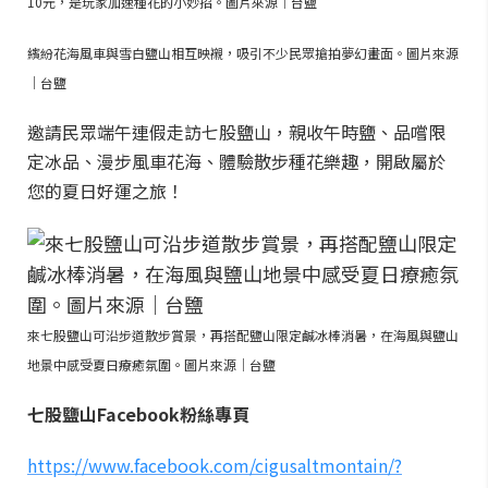
10元，是玩家加速種花的小妙招。圖片來源｜台鹽
繽紛花海風車與雪白鹽山相互映襯，吸引不少民眾搶拍夢幻畫面。圖片來源
｜台鹽
邀請民眾端午連假走訪七股鹽山，親收午時鹽、品嚐限
定冰品、漫步風車花海、體驗散步種花樂趣，開啟屬於
您的夏日好運之旅！
來七股鹽山可沿步道散步賞景，再搭配鹽山限定鹹冰棒消暑，在海風與鹽山
地景中感受夏日療癒氛圍。圖片來源｜台鹽
七股鹽山Facebook粉絲專頁
https://www.facebook.com/cigusaltmontain/?