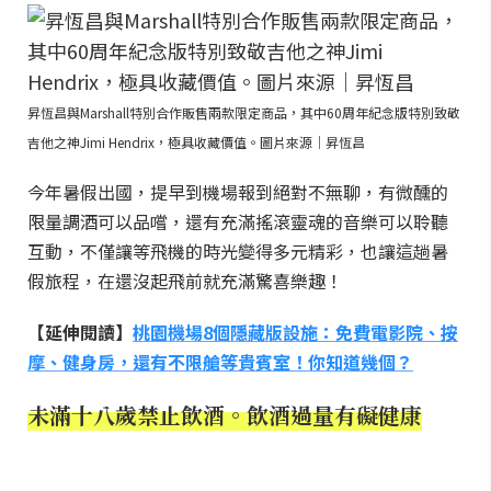
昇恆昌與Marshall特別合作販售兩款限定商品，其中60周年紀念版特別致敬
吉他之神Jimi Hendrix，極具收藏價值。圖片來源｜昇恆昌
今年暑假出國，提早到機場報到絕對不無聊，有微醺的
限量調酒可以品嚐，還有充滿搖滾靈魂的音樂可以聆聽
互動，不僅讓等飛機的時光變得多元精彩，也讓這趟暑
假旅程，在還沒起飛前就充滿驚喜樂趣！
【延伸閱讀】
桃園機場8個隱藏版設施：免費電影院、按
摩、健身房，還有不限艙等貴賓室！你知道幾個？
未滿十八歲禁止飲酒。飲酒過量有礙健康