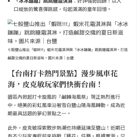
「冰冰蹦蹦」跳跳糖霜淇淋
：好評強勢回歸！以入
口綻放的驚喜彈跳感，勾起滿滿的童年回憶。
七股鹽山推出「蝦咪!!!」蝦米花霜淇淋與「冰冰蹦蹦」跳跳糖霜淇淋，打造
鹹甜交織的夏日新滋味。圖片來源｜台鹽
【台南打卡熱門景點】漫步風車花
海，皮克敏玩家們快衝台南！
園區內掀起打卡旋風的「鹹轉海風祭」現正熱烈進行
中，絕美的彩虹風車沿著雪白鹽山隨海風轉動，成為近
期最具話題的夢幻景點之一。
此外，皮克敏探索散步熱潮也持續延燒至鹽山！近期已
有不少玩家專程前來挑戰「種花」任務，根據實測，只