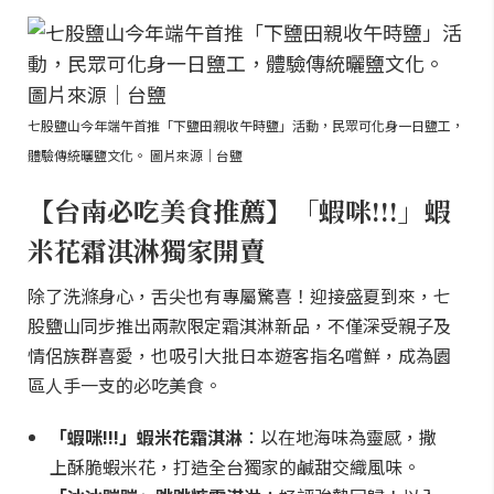
七股鹽山今年端午首推「下鹽田親收午時鹽」活動，民眾可化身一日鹽工，
體驗傳統曬鹽文化。 圖片來源｜台鹽
【台南必吃美食推薦】「蝦咪!!!」蝦
米花霜淇淋獨家開賣
除了洗滌身心，舌尖也有專屬驚喜！迎接盛夏到來，七
股鹽山同步推出兩款限定霜淇淋新品，不僅深受親子及
情侶族群喜愛，也吸引大批日本遊客指名嚐鮮，成為園
區人手一支的必吃美食。
「蝦咪!!!」蝦米花霜淇淋
：以在地海味為靈感，撒
上酥脆蝦米花，打造全台獨家的鹹甜交織風味。