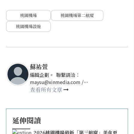
桃園機場
桃園機場第二航廈
桃園機場設施
蘇祐萱
編輯企劃。 聯繫請洽：
maysu@xinmedia.com /
may860527@gmail.com
查看所有文章
延伸閱讀
2026桃園機場最新「第三航廈」美食更