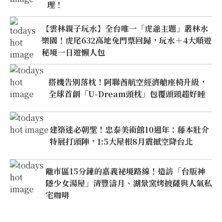
理！
【雲林親子玩水】全台唯一「虎爺主題」叢林水
樂園！虎尾632高地免門票回歸，玩水＋4大順遊
秘境一日遊懶人包
搭機告別落枕！阿聯酋航空經濟艙座椅升級，
全球首創「U-Dream頭枕」包覆頭頸超好睡
建築迷必朝聖！忠泰美術館10週年：藤本壯介
特展打頭陣，1:5大屋根8月震撼空降台北
離市區15分鐘的嘉義祕境路線！造訪「台版神
隱少女湯屋」清豐濤月、湖景窯烤披薩與人氣私
宅咖啡