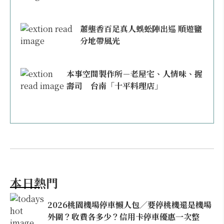
蕭壟香百足真人蜈蚣陣出巡 順遊鹽
分地帶風光
本事空間製作所－老屋宅、人情味、握
壽司 台南「十平料理店」
本日熱門
2026桃園機場停車懶人包／要停桃機還是機場
外圍？收費各多少？信用卡停車優惠一次整