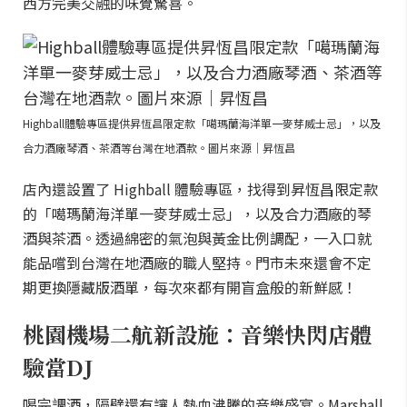
西方完美交融的味覺驚喜。
Highball體驗專區提供昇恆昌限定款「噶瑪蘭海洋單一麥芽威士忌」，以及
合力酒廠琴酒、茶酒等台灣在地酒款。圖片來源｜昇恆昌
店內還設置了 Highball 體驗專區，找得到昇恆昌限定款
的「噶瑪蘭海洋單一麥芽威士忌」，以及合力酒廠的琴
酒與茶酒。透過綿密的氣泡與黃金比例調配，一入口就
能品嚐到台灣在地酒廠的職人堅持。門市未來還會不定
期更換隱藏版酒單，每次來都有開盲盒般的新鮮感！
桃園機場二航新設施：音樂快閃店體
驗當DJ
喝完調酒，隔壁還有讓人熱血沸騰的音樂盛宴。Marshall