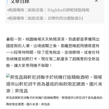
文章目錄
桃園機場二航新設施：Highball酒吧現點現喝
桃園機場二航新設施：音樂快閃店體驗當DJ
暑假一到，桃園機場天天熱鬧滾滾，到處都是準備飛出
國度假的人潮。出境過關之後，距離登機起飛通常還有
一小段等待時間，除了逛免稅店、坐按摩椅，或者在特
色候機室拍照打卡，現在第二航廈多了超厲害的全新設
施，讓大家等飛機不無聊！
昇恆昌與軒尼詩聯手於桃機打造精緻酒吧，現場提供以軒尼詩干邑為基底的
兩款限定調酒。圖片來源｜昇恆昌