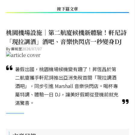
接下篇文章
桃園機場設施｜第二航廈候機新體驗！軒尼詩
「現拉調酒」酒吧、音樂快閃店一秒變身DJ
By
蘇祐萱
2026/07/07
暑假出國，桃園機場候機變有趣了！昇恆昌於第
二航廈攜手軒尼詩推出亞洲免稅首間「現拉調酒
酒吧」，同步引進 Marshall 音樂快閃店。喝杯專
屬特調、體驗一日 DJ，讓美好假期從登機前就充
滿驚喜。