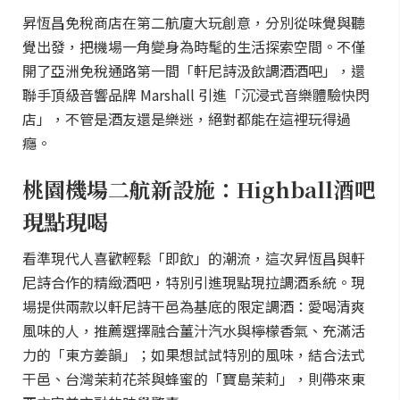
昇恆昌免稅商店在第二航廈大玩創意，分別從味覺與聽
覺出發，把機場一角變身為時髦的生活探索空間。不僅
開了亞洲免稅通路第一間「軒尼詩汲飲調酒酒吧」，還
聯手頂級音響品牌 Marshall 引進「沉浸式音樂體驗快閃
店」，不管是酒友還是樂迷，絕對都能在這裡玩得過
癮。
桃園機場二航新設施：Highball酒吧
現點現喝
看準現代人喜歡輕鬆「即飲」的潮流，這次昇恆昌與軒
尼詩合作的精緻酒吧，特別引進現點現拉調酒系統。現
場提供兩款以軒尼詩干邑為基底的限定調酒：愛喝清爽
風味的人，推薦選擇融合薑汁汽水與檸檬香氣、充滿活
力的「東方姜韻」；如果想試試特別的風味，結合法式
干邑、台灣茉莉花茶與蜂蜜的「寶島茉莉」，則帶來東