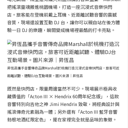
把搖滾靈魂搬進桃園機場，打造一座沉浸式音樂快閃
店。旅客能在登機前戴上耳機、近距離試聽音響的震撼
音質，現場還設置互動 DJ 台，讓你可以親自站在後方體
驗一日 DJ 的樂趣，瞬間變成機場裡最酷的打卡亮點。
昇恆昌攜手音響傳奇品牌Marshall於桃機打造沉浸式音樂快閃店，旅客可近
距離試聽、體驗DJ台互動場景。圖片來源｜昇恆昌
既然是快閃店，限量周邊當然不可少。現場展示極具收
藏價值的「Acton III × Hendrix 60周年紀念版」，這款
音響特別向吉他之神 Jimi Hendrix 致敬，將經典設計與
搖滾傳奇元素融為一體；另外還有「Acton III 藍牙音響
勃根地酒紅限定色」，擺在家裡完全就是品味的象徵。