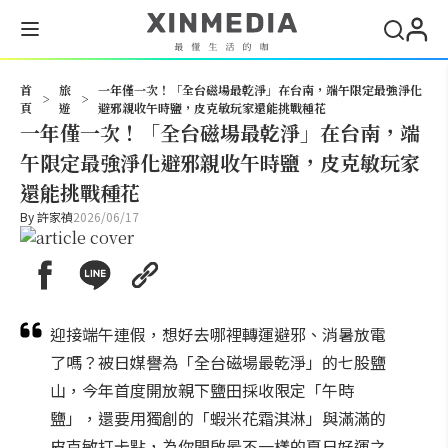
搜尋
首
旅
一年僅一次！「全台磁場最乾淨」在台南，端午限定最強淨化
>
>
頁
遊
避邪親收午時鹽，皮克敏玩家還能挑戰種花
一年僅一次！「全台磁場最乾淨」在台南，端
午限定最強淨化避邪親收午時鹽，皮克敏玩家
還能挑戰種花
By
許家禎
2026/06/17
迎接端午連假，想好去哪裡轉運避邪、消暑放電
了嗎？被日媒譽為「全台磁場最乾淨」的七股鹽
山，今年首度開放親下鹽田採收限定「午時
鹽」，還要用獨創的「蝦米花霜淇淋」與滿滿的
皮克敏打卡點，為你開啟最不一樣的夏日好運之