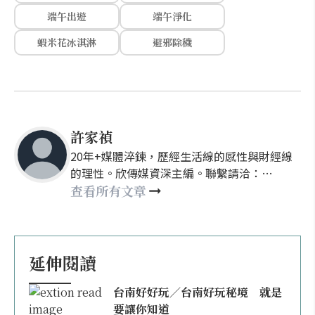
端午出遊
端午淨化
蝦米花冰淇淋
避邪除穢
許家禎
20年+媒體淬鍊，歷經生活線的感性與財經線
的理性。欣傳媒資深主編。聯繫請洽：
nellyhsu@xinmedia.com
查看所有文章
延伸閱讀
台南好好玩／台南好玩秘境 就是
要讓你知道