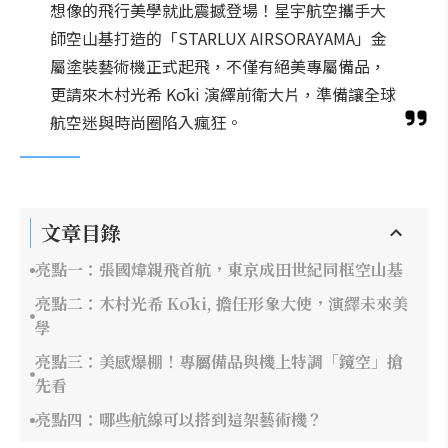
想像的飛行美學就此震撼登場！星宇航空攜手大
師空山基打造的「STARLUX AIRSORAYAMA」金
屬塗裝藝術機正式起飛，不僅有絕美專屬備品，
更請來木村光希 Kōki 演繹前衛大片，準備讓全球
航空迷與時尚圈陷入瘋狂。
文章目錄
亮點一：張國煒親飛首航，東京成田世紀同框空山基
亮點二：木村光希 Kōki, 擔任形象大使，演繹未來美
學
亮點三：美感爆棚！專屬備品與機上特調「鏡空」搶
先看
亮點四：哪些航線可以搭到這架藝術機？