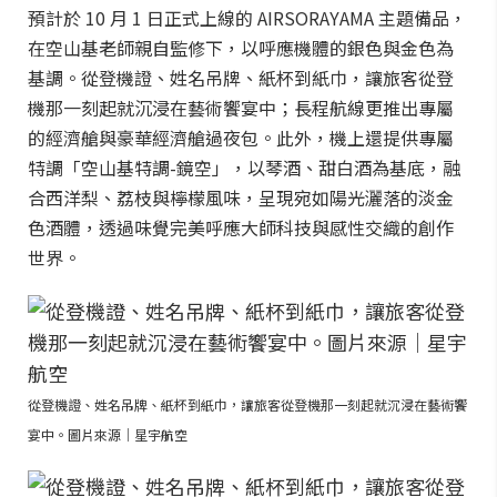
預計於 10 月 1 日正式上線的 AIRSORAYAMA 主題備品，
在空山基老師親自監修下，以呼應機體的銀色與金色為
基調。從登機證、姓名吊牌、紙杯到紙巾，讓旅客從登
機那一刻起就沉浸在藝術饗宴中；長程航線更推出專屬
的經濟艙與豪華經濟艙過夜包。此外，機上還提供專屬
特調「空山基特調-鏡空」，以琴酒、甜白酒為基底，融
合西洋梨、荔枝與檸檬風味，呈現宛如陽光灑落的淡金
色酒體，透過味覺完美呼應大師科技與感性交織的創作
世界。
從登機證、姓名吊牌、紙杯到紙巾，讓旅客從登機那一刻起就沉浸在藝術饗
宴中。圖片來源｜星宇航空