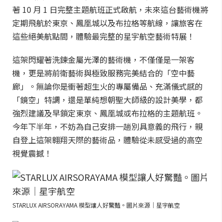
著 10 月 1 日完整主題航班正式啟航，未來這台藝術機將
定期飛航於東京、鳳凰城以及布拉格等航線，讓旅客在
這些絕美航點間，體驗最完整的星宇航空藝術特展！
這架閃耀著洗鍊金屬光澤的藝術機，不僅僅是一架客
機，更是將前衛藝術與極致服務完美結合的「空中藝
廊」。無論你是衝著超生火的專屬備品、充滿儀式感的
「鏡空」特調，還是單純想朝聖大師級的設計美學，都
強烈建議及早鎖定東京、鳳凰城或布拉格的主題航班。
今年下半年，不妨為自己安排一趟別具意義的飛行，親
自登上這架翱翔天際的藝術品，體驗從未感受過的高空
視覺震撼！
STARLUX AIRSORAYAMA 模型讓人好驚豔。圖片來源｜星宇航空