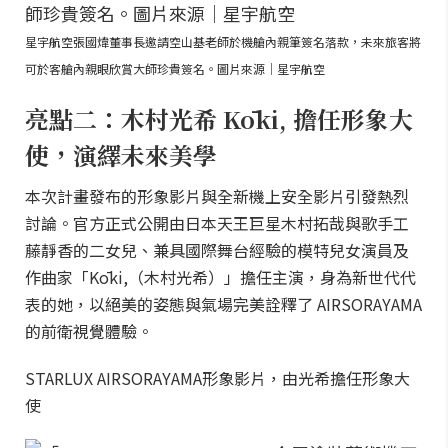
星宇航空張國煒董事長邀請空山基老師於機艙內親筆簽名落款，未來旅客將
可於客艙內親眼欣賞大師珍貴簽名。圖片來源｜星宇航空
亮點二：木村光希 Kōki, 擔任形象大
使，演繹未來美學
本次計畫發布的形象影片與全新機上安全影片引發熱烈
討論。官方正式公開由日本天王巨星木村拓哉與歌手工
藤靜香的二女兒、兼具國際舞台經驗的模特兒女演員及
作曲家「Kōki,（木村光希）」擔任主演，身為新世代代
表的她，以絕美的姿態與氣場完美詮釋了 AIRSORAYAMA
的前衛視覺體驗。
STARLUX AIRSORAYAMA形象影片，由光希擔任形象大
使