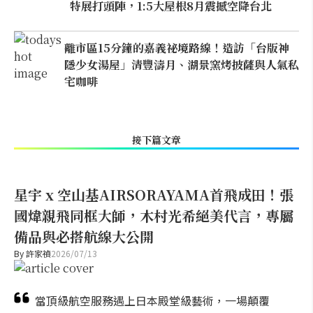
特展打頭陣，1:5大屋根8月震撼空降台北
離市區15分鐘的嘉義祕境路線！造訪「台版神
隱少女湯屋」清豐濤月、湖景窯烤披薩與人氣私
宅咖啡
接下篇文章
星宇 x 空山基AIRSORAYAMA首飛成田！張
國煒親飛同框大師，木村光希絕美代言，專屬
備品與必搭航線大公開
By
許家禎
2026/07/13
當頂級航空服務遇上日本殿堂級藝術，一場顛覆