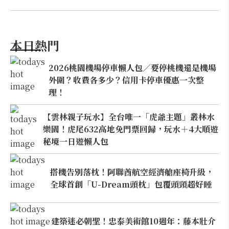
本日熱門
2026桃園機場停車懶人包／要停桃機還是機場
外圍？收費各多少？信用卡停車優惠一次整
理！
【雲林親子玩水】全台唯一「虎爺主題」叢林水
樂園！虎尾632高地免門票回歸，玩水＋4大順遊
秘境一日遊懶人包
搭機告別落枕！阿聯酋航空經濟艙座椅升級，
全球首創「U-Dream頭枕」包覆頭頸超好睡
建築迷必朝聖！忠泰美術館10週年：藤本壯介