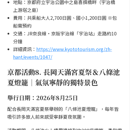
地點：京都府立宇治公園中之島喜撰橋畔（宇治橋
上游塔之島）
費用：共乘船大人2,700日圓、國小1,200日圓 ※包
船需預約
交通：JR奈良線・京阪宇治線「宇治站」走路約10
分鐘
詳細資訊：
https://www.kyototourism.org/zh-
hant/events/1047/
京都活動8. 長岡天滿宮夏祭＆八條池
夏燈籠｜氣氛寧靜的獨特景色
舉行日期：2026年8月25日
配合長岡天滿宮夏祭舉辦的「八條池夏燈籠」，每年皆
吸引許多旅人前來感受寧靜夏夜氛圍。