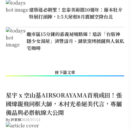
建築迷必朝聖！忠泰美術館10週年：藤本壯介
特展打頭陣，1:5大屋根8月震撼空降台北
離市區15分鐘的嘉義祕境路線！造訪「台版神
隱少女湯屋」清豐濤月、湖景窯烤披薩與人氣私
宅咖啡
接下篇文章
星宇 x 空山基AIRSORAYAMA首飛成田！張
國煒親飛同框大師，木村光希絕美代言，專屬
備品與必搭航線大公開
By
許家禎
2026/07/13