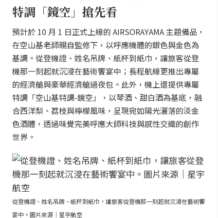
特調「鏡空」搶先看
預計於 10 月 1 日正式上線的 AIRSORAYAMA 主題備品，
在空山基老師親自監修下，以呼應機體的銀色與金色為
基調。從登機證、姓名吊牌、紙杯到紙巾，讓旅客從登
機那一刻起就沉浸在藝術饗宴中；長程航線更推出專屬
的經濟艙與豪華經濟艙過夜包。此外，機上還提供專屬
特調「空山基特調-鏡空」，以琴酒、甜白酒為基底，融
合西洋梨、荔枝與檸檬風味，呈現宛如陽光灑落的淡金
色酒體，透過味覺完美呼應大師科技與感性交織的創作
世界。
從登機證、姓名吊牌、紙杯到紙巾，讓旅客從登機那一刻起就沉浸在藝術饗
宴中。圖片來源｜星宇航空