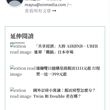
maysu@xinmedia.com /
may860527@gmail.com
查看所有文章
延伸閱讀
「共享經濟」大將 AIRBNB、UBER
進軍「難搞」日本市場
雄獅雙11搶購星級飯店1111元起 行程
買一送一399元起
國外訂房小常識：飯店房型怎麼分？
Twin 和 Double 差在哪？