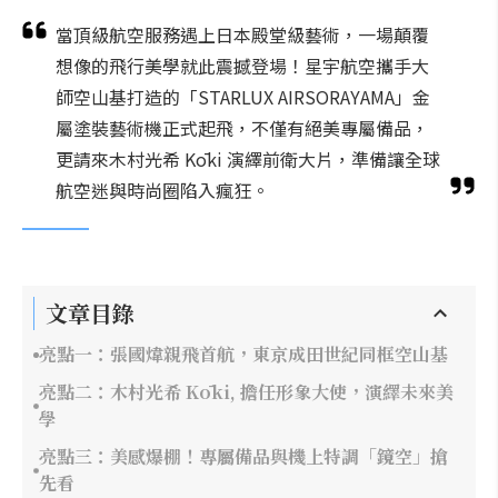
當頂級航空服務遇上日本殿堂級藝術，一場顛覆
想像的飛行美學就此震撼登場！星宇航空攜手大
師空山基打造的「STARLUX AIRSORAYAMA」金
屬塗裝藝術機正式起飛，不僅有絕美專屬備品，
更請來木村光希 Kōki 演繹前衛大片，準備讓全球
航空迷與時尚圈陷入瘋狂。
文章目錄
亮點一：張國煒親飛首航，東京成田世紀同框空山基
亮點二：木村光希 Kōki, 擔任形象大使，演繹未來美
學
亮點三：美感爆棚！專屬備品與機上特調「鏡空」搶
先看