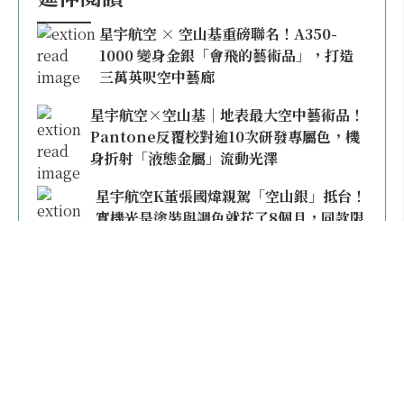
星宇航空 × 空山基重磅聯名！A350-
1000 變身金銀「會飛的藝術品」，打造
三萬英呎空中藝廊
星宇航空×空山基｜地表最大空中藝術品！
Pantone反覆校對逾10次研發專屬色，機
身折射「液態金屬」流動光澤
星宇航空K董張國煒親駕「空山銀」抵台！
實機光是塗裝與調色就花了8個月，同款限
量模型上架即秒殺
本日熱門