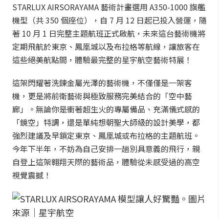
STARLUX AIRSORAYAMA 藝術計畫選用 A350-1000 旗艦
機型（共 350 個座位），自 7 月 12 日起已投入營運，隨
著 10 月 1 日完整主題航班正式啟航，未來這台藝術機將
定期飛航於東京、鳳凰城以及布拉格等航線，讓旅客在
這些絕美航點間，體驗最完整的星宇航空藝術特展！
這架閃耀著洗鍊金屬光澤的藝術機，不僅僅是一架客
機，更是將前衛藝術與極致服務完美結合的「空中藝
廊」。無論你是衝著超生火的專屬備品、充滿儀式感的
「鏡空」特調，還是單純想朝聖大師級的設計美學，都
強烈建議及早鎖定東京、鳳凰城或布拉格的主題航班。
今年下半年，不妨為自己安排一趟別具意義的飛行，親
自登上這架翱翔天際的藝術品，體驗從未感受過的高空
視覺震撼！