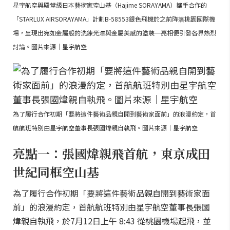
星宇航空與殿堂級日本藝術家空山基（Hajime SORAYAMA）攜手合作的
「STARLUX AIRSORAYAMA」計劃B-58553銀色飛機於之前降落桃園國際機
場，呈現出宛如金屬般的洗鍊光澤與金屬美感的塗裝一亮相便引發各界熱烈
討論。圖片來源｜星宇航空
為了履行合作初期「要將這件藝術品親自開到藝術家面前」的浪漫約定，首
航航班特別由星宇航空董事長張國煒親自執飛。圖片來源｜星宇航空
亮點一：張國煒親飛首航，東京成田
世紀同框空山基
為了履行合作初期「要將這件藝術品親自開到藝術家面
前」的浪漫約定，首航航班特別由星宇航空董事長張國
煒親自執飛，於7月12日上午 8:43 從桃園機場起飛，並