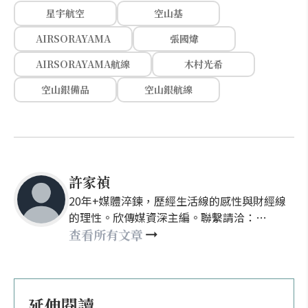
星宇航空
空山基
AIRSORAYAMA
張國煒
AIRSORAYAMA航線
木村光希
空山銀備品
空山銀航線
許家禎
20年+媒體淬鍊，歷經生活線的感性與財經線
的理性。欣傳媒資深主編。聯繫請洽：
nellyhsu@xinmedia.com
查看所有文章
延伸閱讀