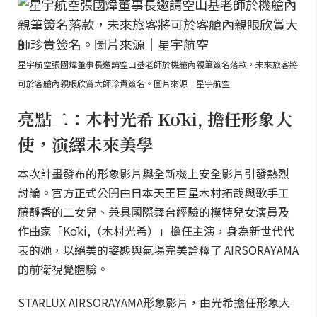
星宇航空張國煒董事長邀請空山基老師於機艙內親筆簽名落款，未來旅客將
可於客艙內親眼欣賞大師珍貴簽名。圖片來源｜星宇航空
亮點二：木村光希 Kōki, 擔任形象大
使，演繹未來美學
本次計畫發布的形象影片與全新機上安全影片引發熱烈
討論。官方正式公開由日本天王巨星木村拓哉與歌手工
藤靜香的二女兒、兼具國際舞台經驗的模特兒女演員及
作曲家「Kōki,（木村光希）」擔任主演，身為新世代代
表的她，以絕美的姿態與氣場完美詮釋了 AIRSORAYAMA
的前衛視覺體驗。
STARLUX AIRSORAYAMA形象影片，由光希擔任形象大