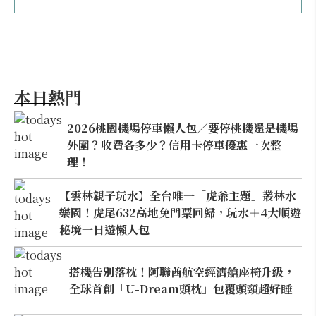
本日熱門
2026桃園機場停車懶人包／要停桃機還是機場
外圍？收費各多少？信用卡停車優惠一次整
理！
【雲林親子玩水】全台唯一「虎爺主題」叢林水
樂園！虎尾632高地免門票回歸，玩水＋4大順遊
秘境一日遊懶人包
搭機告別落枕！阿聯酋航空經濟艙座椅升級，
全球首創「U-Dream頭枕」包覆頭頸超好睡