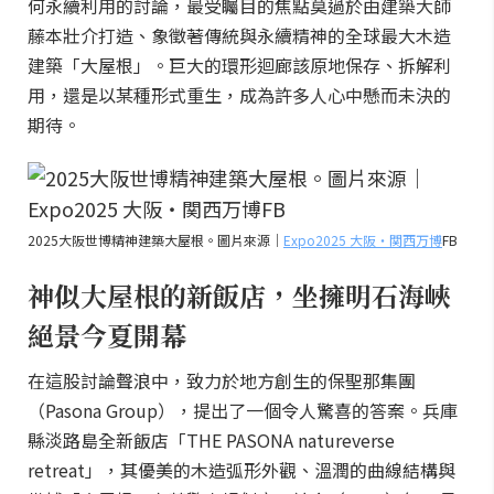
何永續利用的討論，最受矚目的焦點莫過於由建築大師
藤本壯介打造、象徵著傳統與永續精神的全球最大木造
建築「大屋根」。巨大的環形迴廊該原地保存、拆解利
用，還是以某種形式重生，成為許多人心中懸而未決的
期待。
2025大阪世博精神建築大屋根。圖片來源｜
Expo2025 大阪・関西万博
FB
神似大屋根的新飯店，坐擁明石海峽
絕景今夏開幕
在這股討論聲浪中，致力於地方創生的保聖那集團
（Pasona Group），提出了一個令人驚喜的答案。兵庫
縣淡路島全新飯店「THE PASONA natureverse
retreat」，其優美的木造弧形外觀、溫潤的曲線結構與