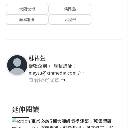
大阪世博
淡路島
藤本壯介
大屋根
蘇祐萱
編輯企劃。 聯繫請洽：
maysu@xinmedia.com /
may860527@gmail.com
查看所有文章
延伸閱讀
東京必訪5棟大師級美學建築：蒐集隈研
吾、安藤忠雄、妹島和世、丹下健三、谷