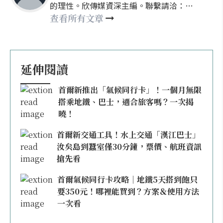
的理性。欣傳媒資深主編。聯繫請洽：
nellyhsu@xinmedia.com
查看所有文章
延伸閱讀
首爾新推出「氣候同行卡」！一個月無限
搭乘地鐵、巴士，適合旅客嗎？一次揭
曉！
首爾新交通工具！水上交通「漢江巴士」
汝矣島到蠶室僅30分鐘，票價、航班資訊
搶先看
首爾氣候同行卡攻略｜地鐵5天搭到飽只
要350元！哪裡能買到？方案＆使用方法
一次看