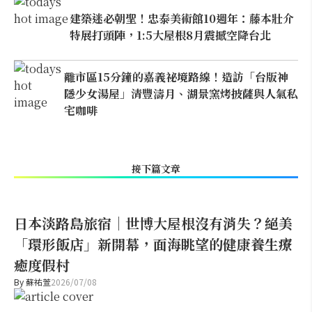
建築迷必朝聖！忠泰美術館10週年：藤本壯介
特展打頭陣，1:5大屋根8月震撼空降台北
離市區15分鐘的嘉義祕境路線！造訪「台版神
隱少女湯屋」清豐濤月、湖景窯烤披薩與人氣私
宅咖啡
接下篇文章
日本淡路島旅宿｜世博大屋根沒有消失？絕美
「環形飯店」新開幕，面海眺望的健康養生療
癒度假村
By
蘇祐萱
2026/07/08