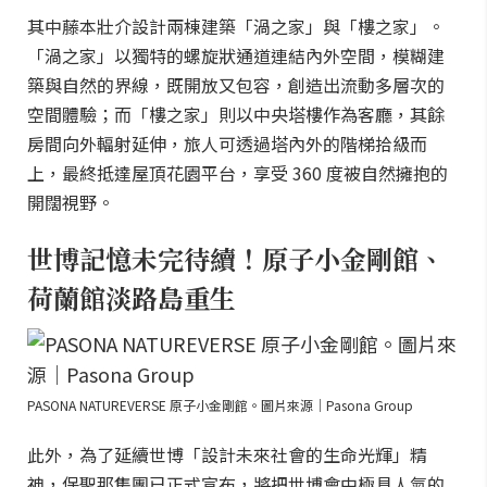
其中藤本壯介設計兩棟建築「渦之家」與「樓之家」。
「渦之家」以獨特的螺旋狀通道連結內外空間，模糊建
築與自然的界線，既開放又包容，創造出流動多層次的
空間體驗；而「樓之家」則以中央塔樓作為客廳，其餘
房間向外輻射延伸，旅人可透過塔內外的階梯拾級而
上，最終抵達屋頂花園平台，享受 360 度被自然擁抱的
開闊視野。
世博記憶未完待續！原子小金剛館、
荷蘭館淡路島重生
PASONA NATUREVERSE 原子小金剛館。圖片來源｜Pasona Group
此外，為了延續世博「設計未來社會的生命光輝」精
神，保聖那集團已正式宣布，將把世博會中極具人氣的