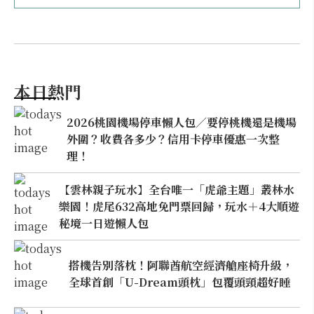
本日熱門
2026桃園機場停車懶人包／要停桃機還是機場
外圍？收費各多少？信用卡停車優惠一次整
理！
【雲林親子玩水】全台唯一「虎爺主題」叢林水
樂園！虎尾632高地免門票回歸，玩水＋4大順遊
秘境一日遊懶人包
搭機告別落枕！阿聯酋航空經濟艙座椅升級，
全球首創「U-Dream頭枕」包覆頭頸超好睡