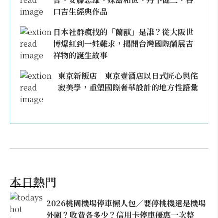
口吉生經典作品
日本社群瘋找的「蘭獸」是誰？從大阪世
博爆紅到一娃難求，揭開台灣國際蘭展吉
祥物的誕生故事
東京新飯店｜東京壹酒店以日式匠心與侘
寂美學，重塑國際奢華設計的地方性語彙
本日熱門
2026桃園機場停車懶人包／要停桃機還是機場
外圍？收費各多少？信用卡停車優惠一次整