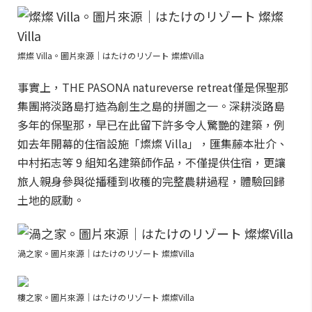
燦燦 Villa。圖片來源｜はたけのリゾート 燦燦Villa
事實上，THE PASONA natureverse retreat僅是保聖那
集團將淡路島打造為創生之島的拼圖之一。深耕淡路島
多年的保聖那，早已在此留下許多令人驚艷的建築，例
如去年開幕的住宿設施「燦燦 Villa」，匯集藤本壯介、
中村拓志等 9 組知名建築師作品，不僅提供住宿，更讓
旅人親身參與從播種到收穫的完整農耕過程，體驗回歸
土地的感動。
渦之家。圖片來源｜はたけのリゾート 燦燦Villa
樓之家。圖片來源｜はたけのリゾート 燦燦Villa