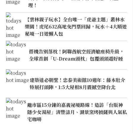
理！
【雲林親子玩水】全台唯一「虎爺主題」叢林水
樂園！虎尾632高地免門票回歸，玩水＋4大順遊
秘境一日遊懶人包
搭機告別落枕！阿聯酋航空經濟艙座椅升級，
全球首創「U-Dream頭枕」包覆頭頸超好睡
建築迷必朝聖！忠泰美術館10週年：藤本壯介
特展打頭陣，1:5大屋根8月震撼空降台北
離市區15分鐘的嘉義祕境路線！造訪「台版神
隱少女湯屋」清豐濤月、湖景窯烤披薩與人氣私
宅咖啡