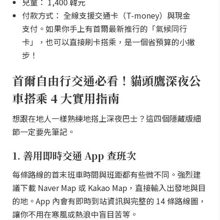
兒童： 1,400 韓元
付款方式： 全線支援交通卡（T-money）與現金
支付。如果你手上有首爾最新推行的「氣候同行
卡」，也可以直接刷卡搭乘，是一個省預算的小撇
步！
首爾自由行交通必看！貓頭鷹深夜公
車搭乘 4 大實用指南
想跟在地人一樣熟練地搭上深夜巴士？這四個隱藏版細
節一定要先筆記。
1. 善用即時交通 App 查班次
每條路線的首末班車時間與班距都有些微不同。強烈建
議下載 Naver Map 或 Kakao Map，直接輸入出發地與目
的地。App 內會有即時到站資訊與完整的 14 條路線圖，
讓你不用在寒風或熱浪中盲目苦等。