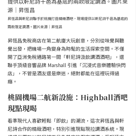
昇恆昌與軒尼詩聯手於桃機打造精緻酒吧，現場提供以軒尼詩干邑為基底的
兩款限定調酒。圖片來源｜昇恆昌
昇恆昌免稅商店在第二航廈大玩創意，分別從味覺與聽
覺出發，把機場一角變身為時髦的生活探索空間。不僅
開了亞洲免稅通路第一間「軒尼詩汲飲調酒酒吧」，還
聯手頂級音響品牌 Marshall 引進「沉浸式音樂體驗快閃
店」，不管是酒友還是樂迷，絕對都能在這裡玩得過
癮。
桃園機場二航新設施：Highball酒吧
現點現喝
看準現代人喜歡輕鬆「即飲」的潮流，這次昇恆昌與軒
尼詩合作的精緻酒吧，特別引進現點現拉調酒系統。現