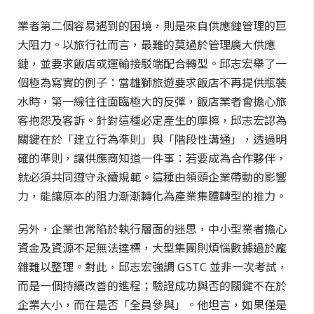
業者第二個容易遇到的困境，則是來自供應鏈管理的巨
大阻力。以旅行社而言，最難的莫過於管理廣大供應
鏈，並要求飯店或運輸接駁端配合轉型。邱志宏舉了一
個極為寫實的例子：當雄獅旅遊要求飯店不再提供瓶裝
水時，第一線往往面臨極大的反彈，飯店業者會擔心旅
客抱怨及客訴。針對這種必定產生的摩擦，邱志宏認為
關鍵在於「建立行為準則」與「階段性溝通」，透過明
確的準則，讓供應商知道一件事：若要成為合作夥伴，
就必須共同遵守永續規範。這種由領頭企業帶動的影響
力，能讓原本的阻力漸漸轉化為產業集體轉型的推力。
另外，企業也常陷於執行層面的迷思，中小型業者擔心
資金及資源不足無法達標，大型集團則煩惱數據過於龐
雜難以整理。對此，邱志宏強調 GSTC 並非一次考試，
而是一個持續改善的進程；驗證成功與否的關鍵不在於
企業大小，而在是否「全員參與」。他坦言，如果僅是