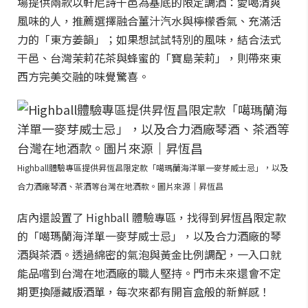
場提供兩款以軒尼詩干邑為基底的限定調酒：愛喝清爽
風味的人，推薦選擇融合薑汁汽水與檸檬香氣、充滿活
力的「東方姜韻」；如果想試試特別的風味，結合法式
干邑、台灣茉莉花茶與蜂蜜的「寶島茉莉」，則帶來東
西方完美交融的味覺驚喜。
Highball體驗專區提供昇恆昌限定款「噶瑪蘭海洋單一麥芽威士忌」，以及
合力酒廠琴酒、茶酒等台灣在地酒款。圖片來源｜昇恆昌
店內還設置了 Highball 體驗專區，找得到昇恆昌限定款
的「噶瑪蘭海洋單一麥芽威士忌」，以及合力酒廠的琴
酒與茶酒。透過綿密的氣泡與黃金比例調配，一入口就
能品嚐到台灣在地酒廠的職人堅持。門市未來還會不定
期更換隱藏版酒單，每次來都有開盲盒般的新鮮感！