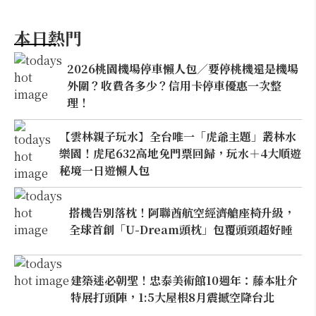
本日熱門
2026桃園機場停車懶人包／要停桃機還是機場
外圍？收費各多少？信用卡停車優惠一次整
理！
【雲林親子玩水】全台唯一「虎爺主題」叢林水
樂園！虎尾632高地免門票回歸，玩水＋4大順遊
秘境一日遊懶人包
搭機告別落枕！阿聯酋航空經濟艙座椅升級，
全球首創「U-Dream頭枕」包覆頭頸超好睡
建築迷必朝聖！忠泰美術館10週年：藤本壯介
特展打頭陣，1:5大屋根8月震撼空降台北