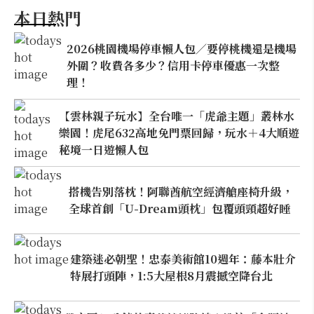
本日熱門
2026桃園機場停車懶人包／要停桃機還是機場
外圍？收費各多少？信用卡停車優惠一次整
理！
【雲林親子玩水】全台唯一「虎爺主題」叢林水
樂園！虎尾632高地免門票回歸，玩水＋4大順遊
秘境一日遊懶人包
搭機告別落枕！阿聯酋航空經濟艙座椅升級，
全球首創「U-Dream頭枕」包覆頭頸超好睡
建築迷必朝聖！忠泰美術館10週年：藤本壯介
特展打頭陣，1:5大屋根8月震撼空降台北