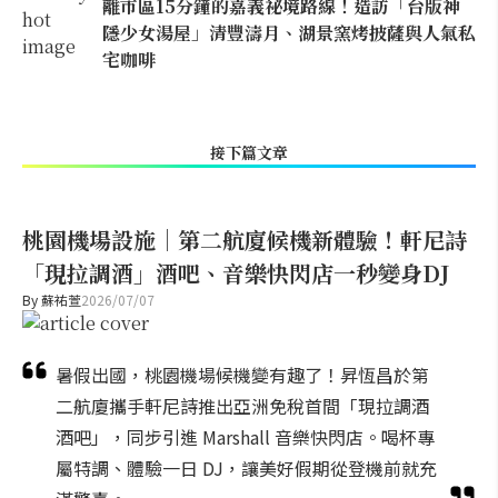
離市區15分鐘的嘉義祕境路線！造訪「台版神
隱少女湯屋」清豐濤月、湖景窯烤披薩與人氣私
宅咖啡
接下篇文章
桃園機場設施｜第二航廈候機新體驗！軒尼詩
「現拉調酒」酒吧、音樂快閃店一秒變身DJ
By
蘇祐萱
2026/07/07
暑假出國，桃園機場候機變有趣了！昇恆昌於第
二航廈攜手軒尼詩推出亞洲免稅首間「現拉調酒
酒吧」，同步引進 Marshall 音樂快閃店。喝杯專
屬特調、體驗一日 DJ，讓美好假期從登機前就充