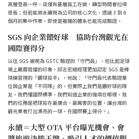
高層登高一呼，或僅有基層員工在做，轉型時間會拉得
很長；但若能將永續視為公司的核心文化，透過 3 到 6
個月的集中作業，即使是複雜的體系也能完成驗證。
SGS 向企業餵好球 協助台灣觀光在
國際賽得分
以往 SGS 被視為 GSTC 驗證的「守門員」，但比起足球
場上嚴肅阻擋的印象，邱志宏總經理更加認定 SGS 是棒
球練習裡的「餵球投手」，他說：「守門員代表驗證單
位與企業是『不同隊』的，但實際上我們是餵好球的隊
友，我們懂國際標準，我們知道企業的強項在哪裡，我
們的任務是把球投在最適合、最厲害的位置，讓台灣的
觀光業者打出漂亮的一球，在國際賽上得分。」
永續＝大型 OTA 平台曝光機會、會
獎旅遊決勝王牌、吸引人才的價值觀