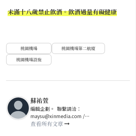
未滿十八歲禁止飲酒。飲酒過量有礙健康
桃園機場
桃園機場第二航廈
桃園機場設施
蘇祐萱
編輯企劃。 聯繫請洽：
maysu@xinmedia.com /
may860527@gmail.com
查看所有文章