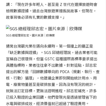
調：「現在許多年輕人、甚至是 Z 世代在選擇旅遊時會
檢視數據證據。過去台灣旅遊業擅長說故事，但現在，
故事背後必須有扎實的數據支撐。」
SGS 總經理邱志宏。圖片來源｜欣傳媒
通常台灣觀光業在邁向永續時，第一個撞上的牆正是
「缺乏數據與證據」。SGS 邱總經理說，過去業者可能
宣稱自己很環保，但當 GSTC 這種國際高標準要求提出
具體指標時，業者往往拿不出數據。針對這點，邱志宏
提出的解方是「回歸數據導向的 PDCA（規劃、執行、查
核、行動）循環」，他建議企業即刻開始統計用水、用
電、廢棄物量甚至是碳排放量，因為沒有現況的統計，
就無法訂定目標，更無法證明進程。邱志宏補充，許多
已投入驗證的企業回饋，他們發現光是透過管理省下的
水電與碳排成效，經濟價值就已超過了驗證費用。