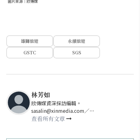
圖片來源｜欣傳媒
雄獅旅遊
永續旅遊
GSTC
SGS
林芳如
欣傳媒資深採訪編輯。
sasalin@xinmedia.com／
happy21917@gmail.com
查看所有文章