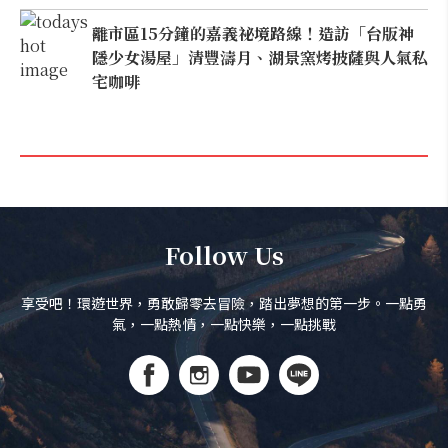
離市區15分鐘的嘉義祕境路線！造訪「台版神
隱少女湯屋」清豐濤月、湖景窯烤披薩與人氣私
宅咖啡
Follow Us
享受吧！環遊世界，勇敢歸零去冒險，踏出夢想的第一步。一點勇
氣，一點熱情，一點快樂，一點挑戰