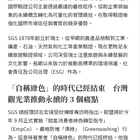
國際驗證公司主要透過嚴謹的審核程序，協助企業將抽
象的永續概念轉化為可量化的管理績效，在取得驗證後
強化國際市場信任與實質的競爭優勢。
SGS 1878年創立於瑞士，從早期的農產品檢驗到工業、
礦產、石油、天然氣和化工等產業驗證，現在更跨足永
續旅遊驗證領域，公司深受瑞士注重旅遊與永續發展的
文化影響，長期以來致力於推動高標準的環境保護、社
會責任及公司治理（ESG）作為。
「自稱綠色」的時代已經結束 台灣
觀光業推動永續的 3 個痛點
SGS 總經理邱志宏接受欣傳媒專訪時指出，歐盟將於今
年 9 月正式實施「賦能消費者綠色轉型指令」
（EmpCo），嚴格防堵「漂綠」（Greenwashing）行
為，這意味著業者「自稱綠色」的時代已經終結。他強