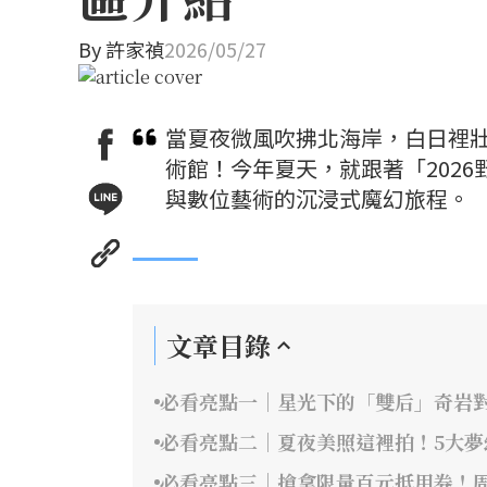
By
許家禎
2026/05/27
當夏夜微風吹拂北海岸，白日裡
術館！今年夏天，就跟著「202
與數位藝術的沉浸式魔幻旅程。
文章目錄
必看亮點一｜星光下的「雙后」奇岩
必看亮點二｜夏夜美照這裡拍！5大
必看亮點三｜搶拿限量百元抵用券！