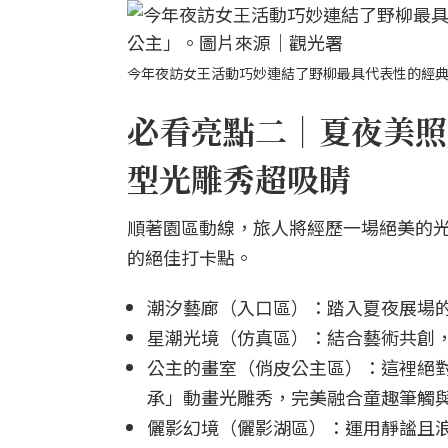
今年夜訪女王活動巧妙連結了野柳最具代表性的經
必看亮點二｜夏夜美照
型光雕秀超吸睛
順著園區動線，旅人將經歷一場絕美的
的絕佳打卡點。
潮汐藝廊（入口區）：踏入夏夜展場
星潮光境（仿真區）：結合藝術共創
公主的畫室（俏皮公主區）：這裡絕
承」動畫光雕秀，完美融合童趣筆觸
儷影幻境（儷影湖區）：運用靜謐且