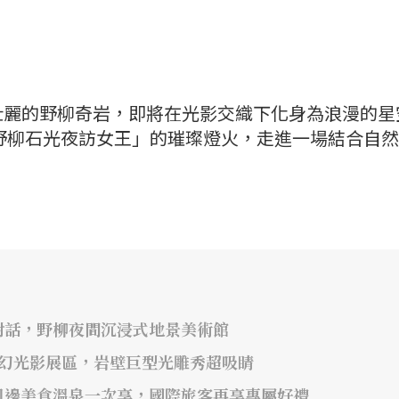
壯麗的野柳奇岩，即將在光影交織下化身為浪漫的星
6野柳石光夜訪女王」的璀璨燈火，走進一場結合自
對話，野柳夜間沉浸式地景美術館
夢幻光影展區，岩壁巨型光雕秀超吸睛
周邊美食溫泉一次享，國際旅客再享專屬好禮