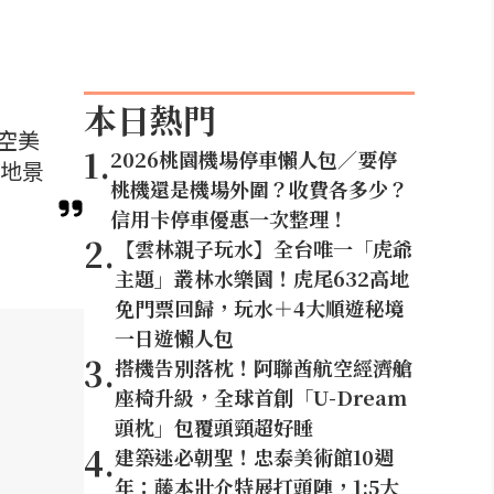
本日熱門
空美
1
.
2026桃園機場停車懶人包／要停
然地景
桃機還是機場外圍？收費各多少？
信用卡停車優惠一次整理！
2
.
【雲林親子玩水】全台唯一「虎爺
主題」叢林水樂園！虎尾632高地
免門票回歸，玩水＋4大順遊秘境
一日遊懶人包
3
.
搭機告別落枕！阿聯酋航空經濟艙
座椅升級，全球首創「U-Dream
頭枕」包覆頭頸超好睡
4
.
建築迷必朝聖！忠泰美術館10週
年：藤本壯介特展打頭陣，1:5大