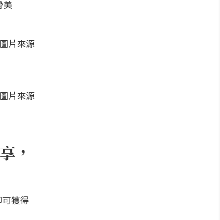
骨美
享，
即可獲得