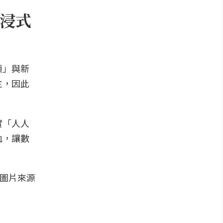
浸式
頭」與新
主，因此
實「人人
血，讓數