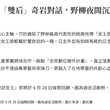
「雙后」奇岩對話，野柳夜間沉
核心主軸，巧妙連結了野柳最具代表性的經典地標「女王
與女王頭都屬於蕈狀岩的一種，公主外型有如綁馬尾的公
位產業署跨域合作，啟動「全民數位徵件計畫」，真正落
設計不僅由專業藝術家操刀，更融入了在地學童的共創心
於 6 月 28 日強勢回歸，圖為過去活動照。圖片來源｜觀光署