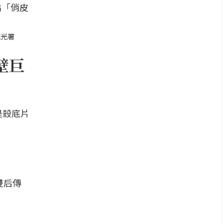
觀光署
壁巨
是殺底片
雙后傳