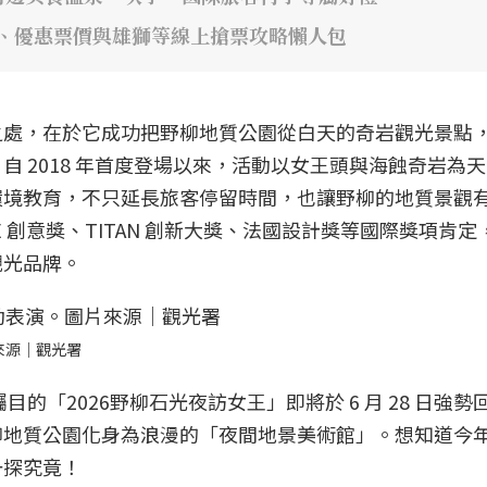
間、優惠票價與雄獅等線上搶票攻略懶人包
之處，在於它成功把野柳地質公園從白天的奇岩觀光景點
 2018 年首度登場以來，活動以女王頭與海蝕奇岩為
環境教育，不只延長旅客停留時間，也讓野柳的地質景觀
 創意獎、TITAN 創新大獎、法國設計獎等國際獎項肯定
觀光品牌。
來源｜觀光署
目的「2026野柳石光夜訪女王」即將於 6 月 28 日強勢
柳地質公園化身為浪漫的「夜間地景美術館」。想知道今
一探究竟！