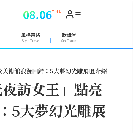
08.06
T H U
點
風格帶路
欣講堂
Style Travel
Xin Forum
景美術館浪漫回歸：5大夢幻光雕展區介紹
光夜訪女王」點亮
：5大夢幻光雕展