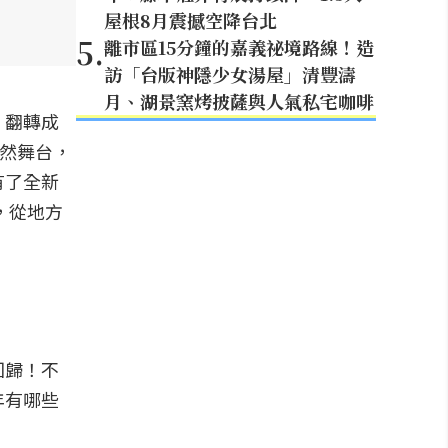
屋根8月震撼空降台北
5
.
離市區15分鐘的嘉義祕境路線！造
訪「台版神隱少女湯屋」清豐濤
月、湖景窯烤披薩與人氣私宅咖啡
，翻轉成
天然舞台，
有了全新
，從地方
回歸！不
年有哪些