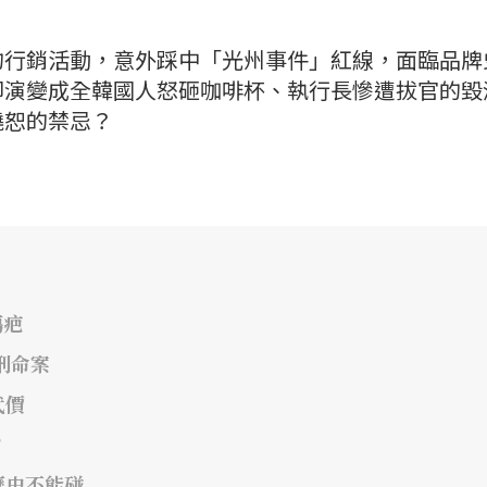
的行銷活動，意外踩中「光州事件」紅線，面臨品牌
卻演變成全韓國人怒砸咖啡杯、執行長慘遭拔官的毀
饒恕的禁忌？
傷疤
刑命案
代價
？
歷史不能碰