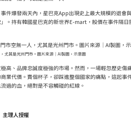
事件爆發兩天內，星巴克App出現史上最大規模的退會
」。持有韓國星巴克的新世界E-mart，股價在事件隔日
，尤其是光州門市。圖片來源｜AI製圖，示意圖
度極高、品牌忠誠度極強的市場。然而，一場輕忽歷史傷
的商業代價。賣個杯子，卻踩進整個國家的痛點，這起事
化流過的血，絕對是不容觸碰的紅線。
 》主理人授權