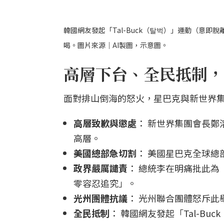
韓國網友發起「Tal-Buck（탈벅）」運動（意
喝。圖片來源｜AI製圖，示意圖。
高層下台、全民抵制，
面對排山倒海的怒火，星巴克與新世界
高層致歉與懲處
： 新世界集團會長
高層。
美國總部急切割
： 美國星巴克全球
政界嚴厲譴責
： 總統李在明痛批此
零容忍追究」。
光州團體抗議
： 光州聯合團體怒斥此
全民抵制
： 韓國網友發起「Tal-B