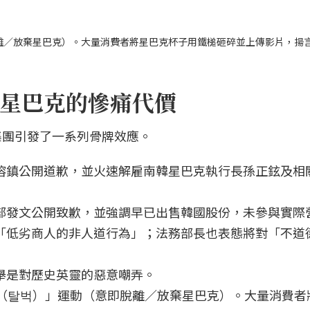
即脫離／放棄星巴克）。大量消費者將星巴克杯子用鐵槌砸碎並上傳影片，揚
星巴克的慘痛代價
集團引發了一系列骨牌效應。
鄭溶鎮公開道歉，並火速解雇南韓星巴克執行長孫正鉉及相
總部發文公開致歉，並強調早已出售韓國股份，未參與實際
為「低劣商人的非人道行為」；法務部長也表態將對「不道
舉是對歷史英靈的惡意嘲弄。
uck（탈벅）」運動（意即脫離／放棄星巴克）。大量消費