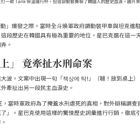
動，主打一款 Tank 保溫隨行杯，但這卻狠狠撕裂了韓國人的歷史血淚。圖片
化運動」爆發之際。當時全斗煥軍政府調動裝甲車與坦克進
。這段歷史在韓國具有極為重要的地位，星巴克選在這一
嘲弄。
上」 竟牽扯水刑命案
大波。文案中出現一句「책상에 탁!」（噠！放到桌上）
意外牽扯出另一段民主血淚史。
致死，當時軍政府為了掩蓋水刑虐死的真相，對外辯稱調查
死了」。星巴克使用這樣的驚悚歷史詞彙進行行銷，徹底
作。