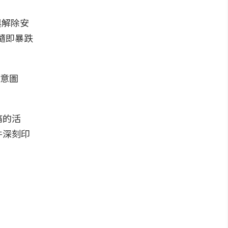
與解除安
隨即暴跌
痛的活
件深刻印