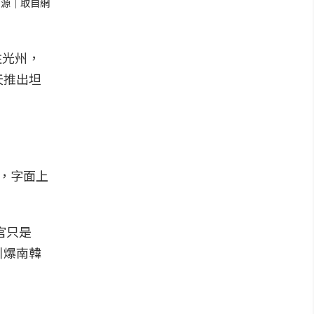
來源｜取自網
駐光州，
天推出坦
，字面上
官只是
引爆南韓