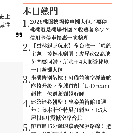
本日熱門
史上
1
.
2026桃園機場停車懶人包／要停
滅性
桃機還是機場外圍？收費各多少？
信用卡停車優惠一次整理！
2
.
【雲林親子玩水】全台唯一「虎爺
主題」叢林水樂園！虎尾632高地
免門票回歸，玩水＋4大順遊秘境
一日遊懶人包
3
.
搭機告別落枕！阿聯酋航空經濟艙
座椅升級，全球首創「U-Dream
頭枕」包覆頭頸超好睡
4
.
建築迷必朝聖！忠泰美術館10週
年：藤本壯介特展打頭陣，1:5大
屋根8月震撼空降台北
5
.
離市區15分鐘的嘉義祕境路線！造