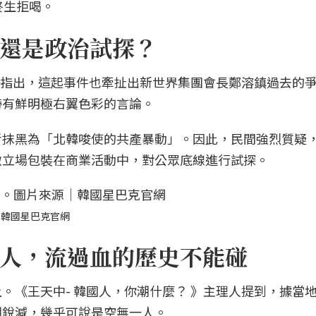
終生拒喝。
還是政治試探？
理人指出，這起事件也牽扯出新世界集團會長鄭溶鎮過去的
帶有鮮明極右翼色彩的言論。
者抹黑為「北韓唆使的共產暴動」。因此，民間強烈質疑
激立場包裝在商業活動中，對公眾底線進行試探。
｜韓國星巴克官網
人，流過血的歷史不能碰
。《王天中- 韓國人，你潮什麼？ 》主理人提到，據當
潮銳減，幾乎可說是空無一人。