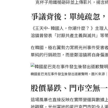
克杯子用鐵槌砸碎並上傳影片，揚言
爭議背後：單純疏忽，
《王天中- 韓國人，你潮什麼？ 》主
溶鎮曾發表「討厭共產主義與滅共」等
在韓國，極右翼勢力常將光州事件受害
單純的行銷疏忽，而是鄭溶鎮將自身偏
韓國星巴克在事件發生後發出道歉聲明。圖片來源
股價暴跌、門市空無一
這場風暴也直接反映在實際營運與數據上
地觀察，光州當地的星巴克門市如今人