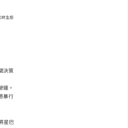
言終生拒
關決策
營運。
德暴行
者將星巴