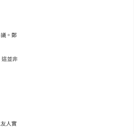
爭議。鄭
，這並非
地友人實