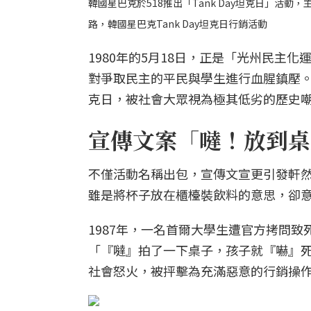
韓國星巴克於518推出「Tank Day坦克日」活
路，韓國星巴克Tank Day坦克日行銷活動
1980年的5月18日，正是「光州民主
對爭取民主的平民與學生進行血腥鎮壓
克日，被社會大眾視為極其低劣的歷史
宣傳文案「噠！放到桌
不僅活動名稱出包，宣傳文宣更引發軒然
雖是將杯子放在櫃檯裝飲料的意思，卻
1987年，一名首爾大學生遭官方拷問
「『噠』拍了一下桌子，孩子就『嚇』
社會怒火，被抨擊為充滿惡意的行銷操