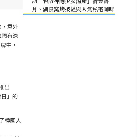
訪「台版神隱少女湯屋」清豐濤
月、湖景窯烤披薩與人氣私宅咖啡
動，意外
韓國有深
品牌中，
推出
8日」的