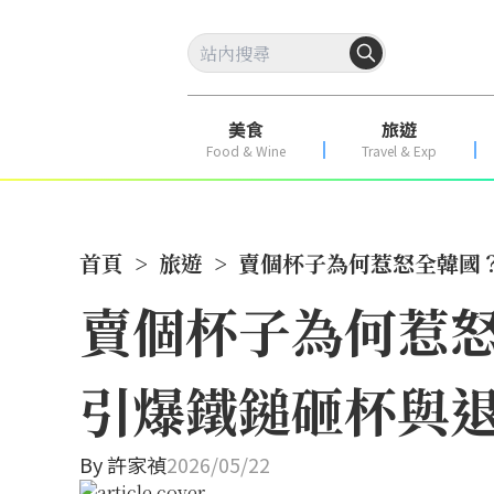
美食
旅遊
Food & Wine
Travel & Exp
首頁
>
旅遊
>
賣個杯子為何惹怒全韓國
賣個杯子為何惹
引爆鐵鎚砸杯與退
By
許家禎
2026/05/22