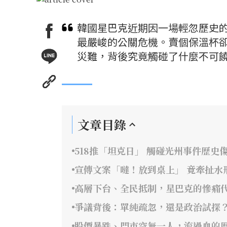
韓國星巴克近期因一場輕忽歷史
最嚴峻的公關危機。賣個保溫杯
災難，背後究竟觸碰了什麼不可
文章目錄
518推「坦克日」 觸碰光州事件歷史
宣傳文案「噠！放到桌上」 竟牽扯水
高層下台、全民抵制，星巴克的慘痛
爭議背後：單純疏忽，還是政治試探
股價暴跌、門市空無一人，流過血的