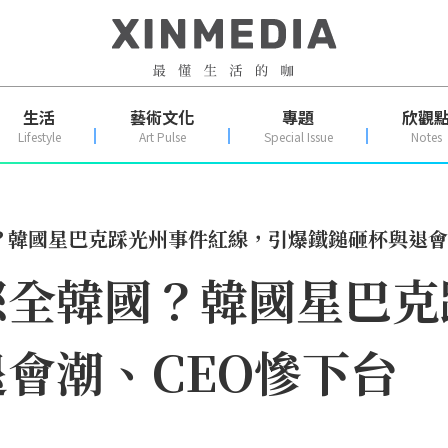
生活
藝術文化
專題
欣觀
Lifestyle
Art Pulse
Special Issue
Notes
？韓國星巴克踩光州事件紅線，引爆鐵鎚砸杯與退會
怒全韓國？韓國星巴克
會潮、CEO慘下台