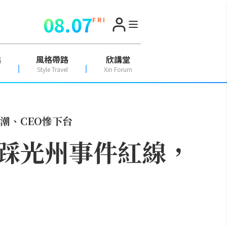
08.07
F R I
點
風格帶路
欣講堂
Style Travel
Xin Forum
潮、CEO慘下台
踩光州事件紅線，