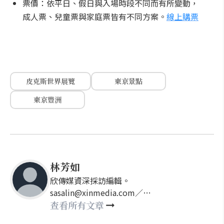
票價：依平日、假日與入場時段不同而有所變動，
成人票、兒童票與家庭票皆有不同方案。
線上購票
皮克斯世界展覽
東京景點
東京豐洲
林芳如
欣傳媒資深採訪編輯。
sasalin@xinmedia.com／
happy21917@gmail.com
查看所有文章