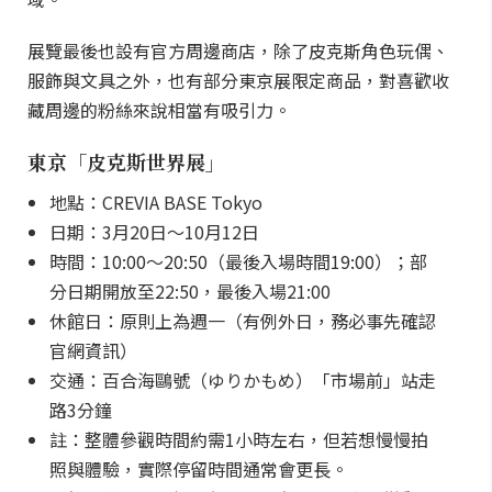
展覽最後也設有官方周邊商店，除了皮克斯角色玩偶、
服飾與文具之外，也有部分東京展限定商品，對喜歡收
藏周邊的粉絲來說相當有吸引力。
東京「皮克斯世界展」
地點：CREVIA BASE Tokyo
日期：3月20日〜10月12日
時間：10:00～20:50（最後入場時間19:00）；部
分日期開放至22:50，最後入場21:00
休館日：原則上為週一（有例外日，務必事先確認
官網資訊）
交通：百合海鷗號（ゆりかもめ）「市場前」站走
路3分鐘
註：整體參觀時間約需1小時左右，但若想慢慢拍
照與體驗，實際停留時間通常會更長。