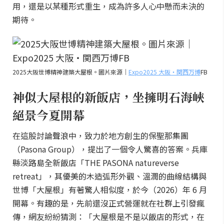
用，還是以某種形式重生，成為許多人心中懸而未決的
期待。
2025大阪世博精神建築大屋根。圖片來源｜
Expo2025 大阪・関西万博
FB
神似大屋根的新飯店，坐擁明石海峽
絕景今夏開幕
在這股討論聲浪中，致力於地方創生的保聖那集團
（Pasona Group），提出了一個令人驚喜的答案。兵庫
縣淡路島全新飯店「THE PASONA natureverse
retreat」，其優美的木造弧形外觀、溫潤的曲線結構與
世博「大屋根」有著驚人相似度，於今（2026）年 6 月
開幕。有趣的是，先前還沒正式營運就在社群上引發瘋
傳，網友紛紛猜測：「大屋根是不是以飯店的形式，在