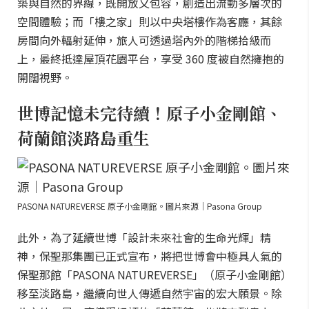
築與自然的界線，既開放又包容，創造出流動多層次的
空間體驗；而「樓之家」則以中央塔樓作為客廳，其餘
房間向外輻射延伸，旅人可透過塔內外的階梯拾級而
上，最終抵達屋頂花園平台，享受 360 度被自然擁抱的
開闊視野。
世博記憶未完待續！原子小金剛館、
荷蘭館淡路島重生
PASONA NATUREVERSE 原子小金剛館。圖片來源｜Pasona Group
此外，為了延續世博「設計未來社會的生命光輝」精
神，保聖那集團已正式宣布，將把世博會中極具人氣的
保聖那館「PASONA NATUREVERSE」（原子小金剛館）
移至淡路島，繼續向世人傳遞自然宇宙的宏大願景。除