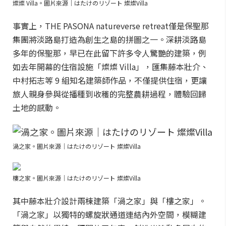
燦燦 Villa。圖片來源｜はたけのリゾート 燦燦Villa
事實上，THE PASONA natureverse retreat僅是保聖那
集團將淡路島打造為創生之島的拼圖之一。深耕淡路島
多年的保聖那，早已在此留下許多令人驚艷的建築，例
如去年開幕的住宿設施「燦燦 Villa」，匯集藤本壯介、
中村拓志等 9 組知名建築師作品，不僅提供住宿，更讓
旅人親身參與從播種到收穫的完整農耕過程，體驗回歸
土地的感動。
渦之家。圖片來源｜はたけのリゾート 燦燦Villa
樓之家。圖片來源｜はたけのリゾート 燦燦Villa
其中藤本壯介設計兩棟建築「渦之家」與「樓之家」。
「渦之家」以獨特的螺旋狀通道連結內外空間，模糊建