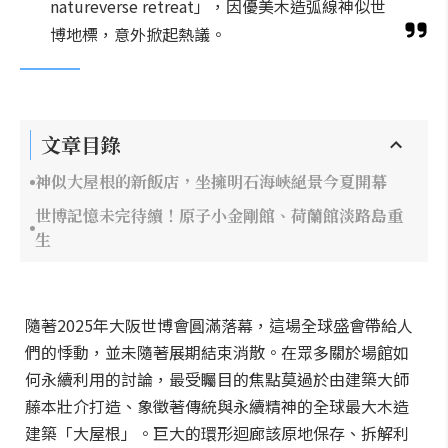
natureverse retreat」，因優美木造弧線神似世
博地標，意外掀起熱議。
文章目錄
神似大屋根的新飯店，坐擁明石海峽絕景今夏開幕
世博記憶未完待續！原子小金剛館、荷蘭館淡路島重
生
隨著2025年大阪世博會圓滿落幕，這場全球盛會帶給人
們的悸動，並未隨著展期結束消散。在眾多關於場館如
何永續利用的討論，最受矚目的焦點莫過於由建築大師
藤本壯介打造、象徵著傳統與永續精神的全球最大木造
建築「大屋根」。巨大的環形迴廊該原地保存、拆解利