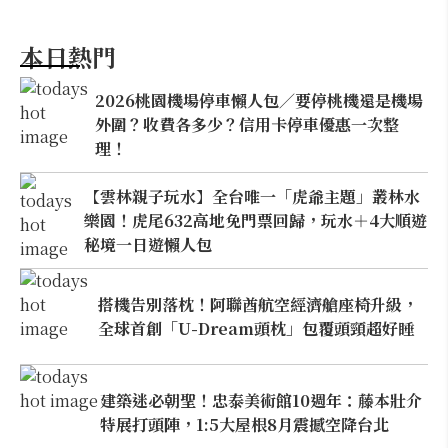
本日熱門
2026桃園機場停車懶人包／要停桃機還是機場
外圍？收費各多少？信用卡停車優惠一次整
理！
【雲林親子玩水】全台唯一「虎爺主題」叢林水
樂園！虎尾632高地免門票回歸，玩水＋4大順遊
秘境一日遊懶人包
搭機告別落枕！阿聯酋航空經濟艙座椅升級，
全球首創「U-Dream頭枕」包覆頭頸超好睡
建築迷必朝聖！忠泰美術館10週年：藤本壯介
特展打頭陣，1:5大屋根8月震撼空降台北