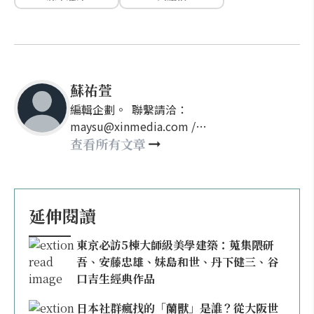
蘇祐萱
編輯企劃。 聯繫請洽：
maysu@xinmedia.com /
may860527@gmail.com
查看所有文章
延伸閱讀
東京必訪5棟大師級美學建築：蒐集隈研
吾、安藤忠雄、妹島和世、丹下健三、谷
口吉生經典作品
日本社群瘋找的「蘭獸」是誰？從大阪世