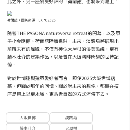
此之外，另一座備受好評的「荷蘭館」也將來到島上。
荷蘭館。圖片來源｜EXPO2025
隨著THE PASONA natureverse retreat的開幕，以及原
子小金剛館、荷蘭館陸續進駐，未來，淡路島將展現出
前所未有的風貌，不僅有神似大屋根的優美弧線，更有
藤本壯介的建築作品，以及曾在大阪灣畔閃耀的世博記
憶。
對於世博迷與建築愛好者而言，即使2025大阪世博落
幕，但關於那年的回憶、關於對未來的想像，都將在這
座島嶼上以更永續、更貼近自然的方式流傳下去。
大阪世博
淡路島
藤本壯介
大屋根