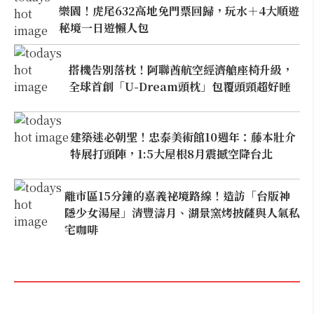
樂園！虎尾632高地免門票回歸，玩水＋4大順遊
秘境一日遊懶人包
搭機告別落枕！阿聯酋航空經濟艙座椅升級，
全球首創「U-Dream頭枕」包覆頭頸超好睡
建築迷必朝聖！忠泰美術館10週年：藤本壯介
特展打頭陣，1:5大屋根8月震撼空降台北
離市區15分鐘的嘉義祕境路線！造訪「台版神
隱少女湯屋」清豐濤月、湖景窯烤披薩與人氣私
宅咖啡