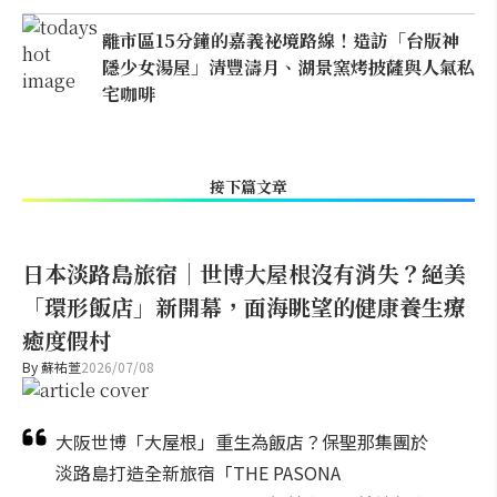
離市區15分鐘的嘉義祕境路線！造訪「台版神
隱少女湯屋」清豐濤月、湖景窯烤披薩與人氣私
宅咖啡
接下篇文章
日本淡路島旅宿｜世博大屋根沒有消失？絕美
「環形飯店」新開幕，面海眺望的健康養生療
癒度假村
By
蘇祐萱
2026/07/08
大阪世博「大屋根」重生為飯店？保聖那集團於
淡路島打造全新旅宿「THE PASONA