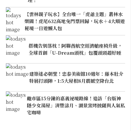
理！
【雲林親子玩水】全台唯一「虎爺主題」叢林水
樂園！虎尾632高地免門票回歸，玩水＋4大順遊
秘境一日遊懶人包
搭機告別落枕！阿聯酋航空經濟艙座椅升級，
全球首創「U-Dream頭枕」包覆頭頸超好睡
建築迷必朝聖！忠泰美術館10週年：藤本壯介
特展打頭陣，1:5大屋根8月震撼空降台北
離市區15分鐘的嘉義祕境路線！造訪「台版神
隱少女湯屋」清豐濤月、湖景窯烤披薩與人氣私
宅咖啡