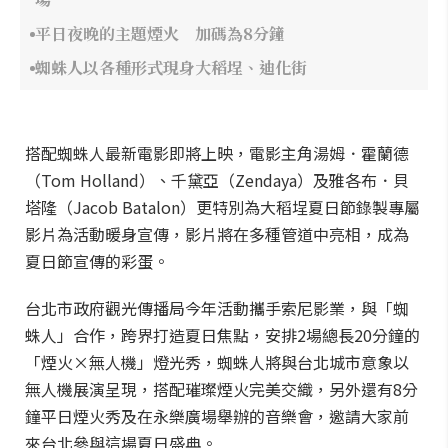
平日夜晚的主題煙火 加碼為8分鐘
蜘蛛人以各種形式現身大稻埕、迪化街
搭配蜘蛛人最新電影即將上映，電影主角湯姆．霍蘭德
（Tom Holland）、千黛亞（Zendaya）及雅各布．貝
塔隆（Jacob Batalon）更特別為大稻埕夏日節錄製專屬
影片為活動暖身宣傳，影片將在多種管道中亮相，成為
夏日節宣傳的彩蛋。
台北市政府觀光傳播局今年活動攜手索尼影業，與「蜘
蛛人」合作，跨界打造夏日焦點，安排2場總長20分鐘的
「煙火×無人機」燈光秀，蜘蛛人將與台北城市意象以
無人機展演呈現，搭配璀璨煙火完美交織，另外還有8分
鐘平日煙火秀及在永樂廣場舉辦的音樂會，邀請大家前
來台北參與這場夏日盛典。