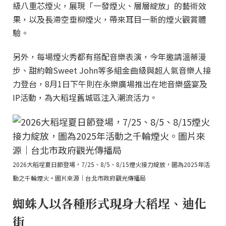
級八重芯煙火，展現「一發煙火、層層綻放」的藝術效
果，以及長滯空垂柳煙火，帶來耳目一新的煙火觀賞體
驗。
另外，每場煙火秀都有搭配音樂表演，今年邀請溫蒂漫
步、甜約翰Sweet John等多組金曲級與超人氣音樂人接
力登台，8月1日下午則在永樂廣場推出在地音樂盛宴及
IP活動，為大稻埕舊城區注入潮流活力。
2026大稻埕夏日節登場，7/25、8/5、8/15煙火接力綻放，圖為2025年活
動之千輪煙火。圖片來源｜台北市政府觀光傳播局
蜘蛛人以各種形式現身大稻埕、迪化
街