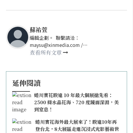
蘇祐萱
編輯企劃。 聯繫請洽：
maysu@xinmedia.com /
may860527@gmail.com
查看所有文章
延伸閱讀
蜷川實花睽違 10 年最大個展搶先看：
2500 條水晶花海、720 度鏡面深淵，美
到窒息！
蜷川實花海外最大展來了！睽違10年再
登台北，8大展區走進沉浸式光影藝術世