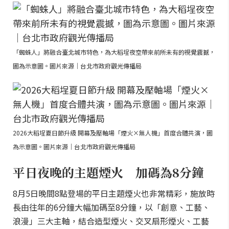
「蜘蛛人」將融合臺北城市特色，為大稻埕夜空帶來前所未有的視覺震撼，
圖為示意圖。圖片來源｜台北市政府觀光傳播局
2026大稻埕夏日節升級 開幕及壓軸場「煙火×無人機」首度合體共演，圖
為示意圖。圖片來源｜台北市政府觀光傳播局
平日夜晚的主題煙火 加碼為8分鐘
8月5日晚間8點登場的平日主題煙火也非常精彩，施放時
長由往年的6分鐘大幅加碼至8分鐘，以「創意、工藝、
浪漫」三大主軸，結合造型煙火、交叉扇形煙火、工藝