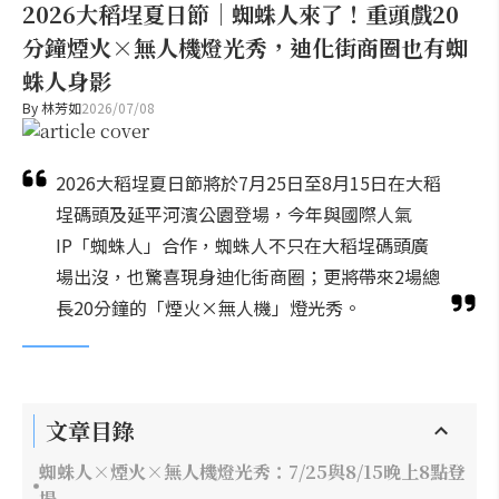
2026大稻埕夏日節｜蜘蛛人來了！重頭戲20
分鐘煙火×無人機燈光秀，迪化街商圈也有蜘
蛛人身影
By
林芳如
2026/07/08
2026大稻埕夏日節將於7月25日至8月15日在大稻
埕碼頭及延平河濱公園登場，今年與國際人氣
IP「蜘蛛人」合作，蜘蛛人不只在大稻埕碼頭廣
場出沒，也驚喜現身迪化街商圈；更將帶來2場總
長20分鐘的「煙火×無人機」燈光秀。
文章目錄
蜘蛛人×煙火×無人機燈光秀：7/25與8/15晚上8點登
場