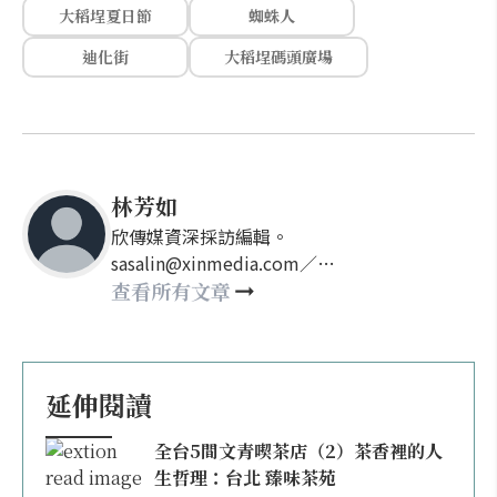
大稻埕夏日節
蜘蛛人
迪化街
大稻埕碼頭廣場
林芳如
欣傳媒資深採訪編輯。
sasalin@xinmedia.com／
happy21917@gmail.com
查看所有文章
延伸閱讀
全台5間文青喫茶店（2）茶香裡的人
生哲理：台北 臻味茶苑