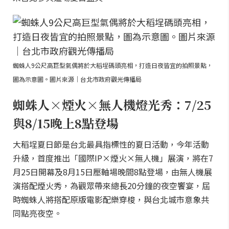
蜘蛛人9公尺高巨型氣偶將於大稻埕碼頭亮相，打造日夜皆宜的拍照景點，
圖為示意圖。圖片來源｜台北市政府觀光傳播局
蜘蛛人×煙火×無人機燈光秀：7/25
與8/15晚上8點登場
大稻埕夏日節是台北最具指標性的夏日活動，今年活動
升級，首度推出「國際IP×煙火×無人機」展演，將在7
月25日開幕及8月15日壓軸場晚間8點登場，由無人機展
演搭配煙火秀，為觀眾帶來總長20分鐘的夜空饗宴，屆
時蜘蛛人將搭配原版電影配樂穿梭，與台北城市意象共
同點亮夜空。