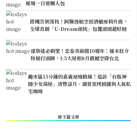
秘境一日遊懶人包
搭機告別落枕！阿聯酋航空經濟艙座椅升級，
全球首創「U-Dream頭枕」包覆頭頸超好睡
建築迷必朝聖！忠泰美術館10週年：藤本壯介
特展打頭陣，1:5大屋根8月震撼空降台北
離市區15分鐘的嘉義祕境路線！造訪「台版神
隱少女湯屋」清豐濤月、湖景窯烤披薩與人氣私
宅咖啡
接下篇文章