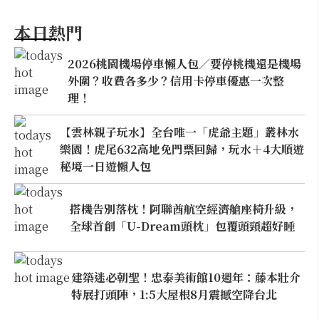
本日熱門
2026桃園機場停車懶人包／要停桃機還是機場
外圍？收費各多少？信用卡停車優惠一次整
理！
【雲林親子玩水】全台唯一「虎爺主題」叢林水
樂園！虎尾632高地免門票回歸，玩水＋4大順遊
秘境一日遊懶人包
搭機告別落枕！阿聯酋航空經濟艙座椅升級，
全球首創「U-Dream頭枕」包覆頭頸超好睡
建築迷必朝聖！忠泰美術館10週年：藤本壯介
特展打頭陣，1:5大屋根8月震撼空降台北