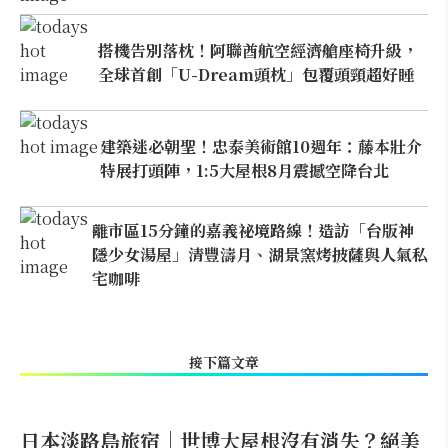
搭機告別落枕！阿聯酋航空經濟艙座椅升級，
全球首創「U-Dream頭枕」包覆頭頸超好睡
建築迷必朝聖！忠泰美術館10週年：藤本壯介
特展打頭陣，1:5大屋根8月震撼空降台北
離市區15分鐘的嘉義祕境路線！造訪「台版神
隱少女湯屋」清豐濤月、湖景窯烤披薩與人氣私
宅咖啡
接下篇文章
日本淡路島旅宿｜世博大屋根沒有消失？絕美