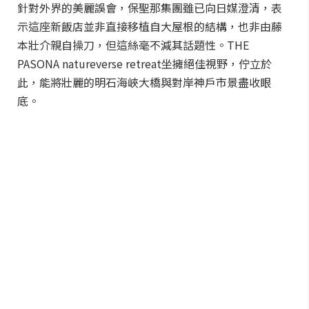
針對外界的美麗誤會，保聖那集團雖已向日媒澄清，表
示這座新飯店並非直接移植自大屋根的結構，也非由藤
本壯介親自操刀，但這絲毫不減其話題性。THE
PASONA natureverse retreat坐擁絕佳視野，佇立於
此，能將壯麗的明石海峽大橋與對岸神戶市景盡收眼
底。