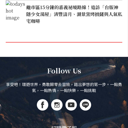
離市區15分鐘的嘉義祕境路線！造訪「台版神
隱少女湯屋」清豐濤月、湖景窯烤披薩與人氣私
宅咖啡
Follow Us
享受吧！環遊世界，勇敢歸零去冒險，踏出夢想的第一步。一點勇
氣，一點熱情，一點快樂，一點挑戰