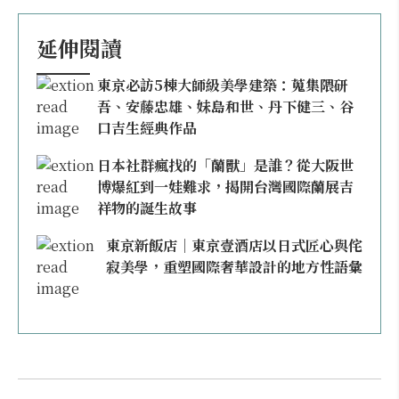
延伸閱讀
東京必訪5棟大師級美學建築：蒐集隈研
吾、安藤忠雄、妹島和世、丹下健三、谷
口吉生經典作品
日本社群瘋找的「蘭獸」是誰？從大阪世
博爆紅到一娃難求，揭開台灣國際蘭展吉
祥物的誕生故事
東京新飯店｜東京壹酒店以日式匠心與侘
寂美學，重塑國際奢華設計的地方性語彙