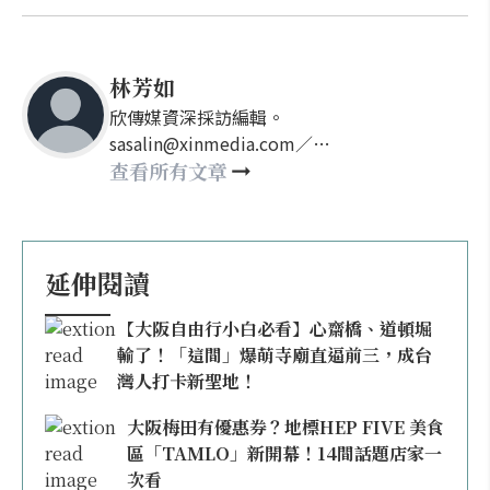
林芳如
欣傳媒資深採訪編輯。
sasalin@xinmedia.com／
happy21917@gmail.com
查看所有文章
延伸閱讀
【大阪自由行小白必看】心齋橋、道頓堀
輸了！「這間」爆萌寺廟直逼前三，成台
灣人打卡新聖地！
大阪梅田有優惠券？地標HEP FIVE 美食
區「TAMLO」新開幕！14間話題店家一
次看