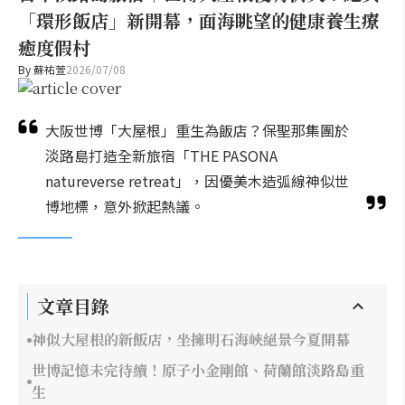
「環形飯店」新開幕，面海眺望的健康養生療
癒度假村
By
蘇祐萱
2026/07/08
大阪世博「大屋根」重生為飯店？保聖那集團於
淡路島打造全新旅宿「THE PASONA
natureverse retreat」，因優美木造弧線神似世
博地標，意外掀起熱議。
文章目錄
神似大屋根的新飯店，坐擁明石海峽絕景今夏開幕
世博記憶未完待續！原子小金剛館、荷蘭館淡路島重
生