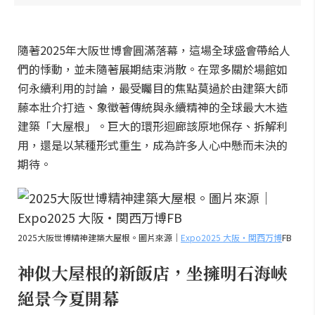
隨著2025年大阪世博會圓滿落幕，這場全球盛會帶給人
們的悸動，並未隨著展期結束消散。在眾多關於場館如
何永續利用的討論，最受矚目的焦點莫過於由建築大師
藤本壯介打造、象徵著傳統與永續精神的全球最大木造
建築「大屋根」。巨大的環形迴廊該原地保存、拆解利
用，還是以某種形式重生，成為許多人心中懸而未決的
期待。
2025大阪世博精神建築大屋根。圖片來源｜
Expo2025 大阪・関西万博
FB
神似大屋根的新飯店，坐擁明石海峽
絕景今夏開幕