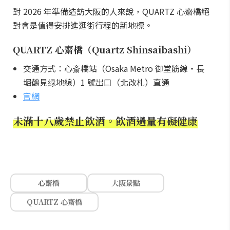
對 2026 年準備造訪大阪的人來說，QUARTZ 心齋橋絕
對會是值得安排進逛街行程的新地標。
QUARTZ 心齋橋（Quartz Shinsaibashi）
交通方式：心斎橋站（Osaka Metro 御堂筋線・長
堀鶴見緑地線）1 號出口（北改札）直通
官網
未滿十八歲禁止飲酒。飲酒過量有礙健康
心齋橋
大阪景點
QUARTZ 心齋橋