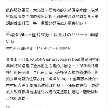
館內服務更是一大亮點，從當地的天然溫泉水療、以美
容與健康為主題的體驗活動，到嚴選淡路島時令食材烹
調的養生料理，每一處細節都為旅人量身打造。
燦燦 Villa。圖片來源｜はたけのリゾート 燦燦Villa
事實上，THE PASONA natureverse retreat僅是保聖那
集團將淡路島打造為創生之島的拼圖之一。深耕淡路島
多年的保聖那，早已在此留下許多令人驚艷的建築，例
如去年開幕的住宿設施「燦燦 Villa」，匯集藤本壯介、
中村拓志等 9 組知名建築師作品，不僅提供住宿，更讓
旅人親身參與從播種到收穫的完整農耕過程，體驗回歸
土地的感動。