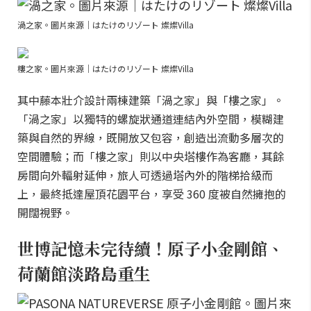
渦之家。圖片來源｜はたけのリゾート 燦燦Villa
樓之家。圖片來源｜はたけのリゾート 燦燦Villa
其中藤本壯介設計兩棟建築「渦之家」與「樓之家」。
「渦之家」以獨特的螺旋狀通道連結內外空間，模糊建
築與自然的界線，既開放又包容，創造出流動多層次的
空間體驗；而「樓之家」則以中央塔樓作為客廳，其餘
房間向外輻射延伸，旅人可透過塔內外的階梯拾級而
上，最終抵達屋頂花園平台，享受 360 度被自然擁抱的
開闊視野。
世博記憶未完待續！原子小金剛館、
荷蘭館淡路島重生