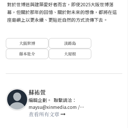
對於世博迷與建築愛好者而言，即使2025大阪世博落
幕，但關於那年的回憶、關於對未來的想像，都將在這
座島嶼上以更永續、更貼近自然的方式流傳下去。
大阪世博
淡路島
藤本壯介
大屋根
蘇祐萱
編輯企劃。 聯繫請洽：
maysu@xinmedia.com /
may860527@gmail.com
查看所有文章