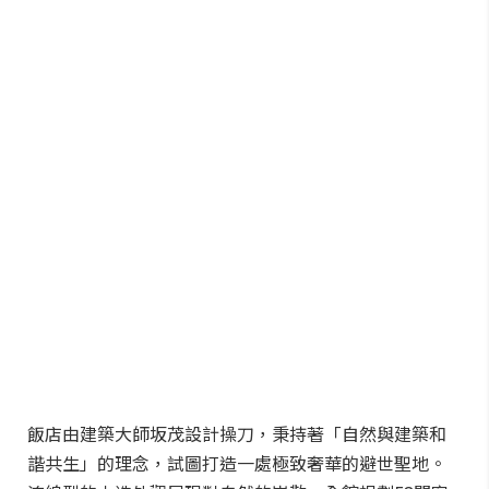
飯店由建築大師坂茂設計操刀，秉持著「自然與建築和
諧共生」的理念，試圖打造一處極致奢華的避世聖地。