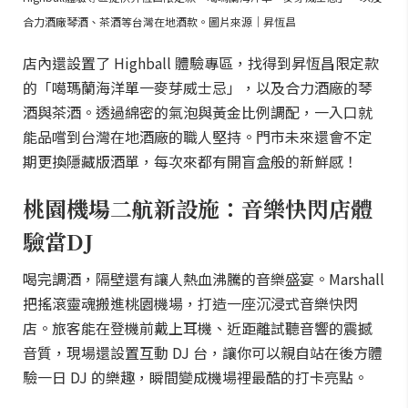
合力酒廠琴酒、茶酒等台灣在地酒款。圖片來源｜昇恆昌
店內還設置了 Highball 體驗專區，找得到昇恆昌限定款
的「噶瑪蘭海洋單一麥芽威士忌」，以及合力酒廠的琴
酒與茶酒。透過綿密的氣泡與黃金比例調配，一入口就
能品嚐到台灣在地酒廠的職人堅持。門市未來還會不定
期更換隱藏版酒單，每次來都有開盲盒般的新鮮感！
桃園機場二航新設施：音樂快閃店體
驗當DJ
喝完調酒，隔壁還有讓人熱血沸騰的音樂盛宴。Marshall
把搖滾靈魂搬進桃園機場，打造一座沉浸式音樂快閃
店。旅客能在登機前戴上耳機、近距離試聽音響的震撼
音質，現場還設置互動 DJ 台，讓你可以親自站在後方體
驗一日 DJ 的樂趣，瞬間變成機場裡最酷的打卡亮點。