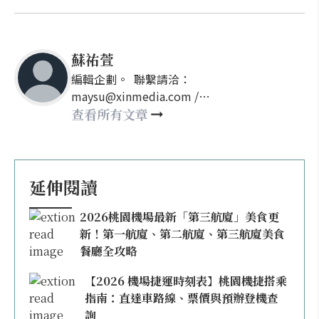
蘇祐萱
編輯企劃。 聯繫請洽：
maysu@xinmedia.com /
may860527@gmail.com
查看所有文章
延伸閱讀
2026桃園機場最新「第三航廈」美食更
新！第一航廈、第二航廈、第三航廈美食
餐廳全攻略
【2026 機場捷運時刻表】桃園機捷搭乘
指南：直達車路線、票價與預辦登機查
詢