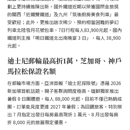
劃上更持續推陳出新，國外鐵道近期以榮獲國際金旅獎
的關西「近鐵雙鐵道」及九州「筑後廚房美食列車」最
受歡迎；此外，更推出趟次稀少、預約相當困難的夢幻
列車北陸雪月花號包車，7日行程每人83,900元起。國內
鐵道則主推「鳴日鐵道北出南晚宴 3 日」，每人 38,900
元起。
迪士尼郵輪最高折1萬，芝加哥、神戶
馬拉松保證名額
在郵輪市場方面，亞洲首艘「迪士尼探險號」憑藉 2026
新加坡首航話題，親子客群詢問度極高。雄獅獨家推出
暑假 8 日團體遊，每人 88,000 元起，目前不僅已熱銷成
團，訂單能見度更達 2027 年暑假；為回饋旅客，特別祭
出 7 月指定出發日每房最高現折 1 萬元、8 月出發每房
折 8,000 元的旅展限定優惠。