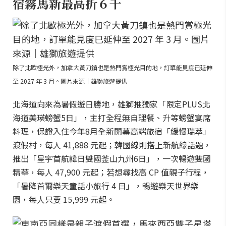
宿霧馬新最高折６千
除了北歐極光外，加拿大黃刀鎮也是熱門賞極光目的地，訂單能見度已延伸
至 2027 年 3 月。圖片來源｜雄獅旅遊提供
北海道向來為暑假遊日勝地，雄獅推獨家「限定PLUS北
海道美瑛螃蟹5日」，主打全程無自理餐、升等螃蟹宴席
料理，保證入住今年8月全新開幕高端旅宿「緩慢瑞萃」
渡假村，每人 41,888 元起；韓國線則搭上新航線話題，
推出「星宇首航韓日雙國釜山九州6日」，一次暢遊雙國
精華，每人 47,900 元起；若想尋找高 CP 值親子行程，
「暑降首爾樂天童話小旅行 4 日」，暢遊樂天世界樂
園，每人只要 15,999 元起。