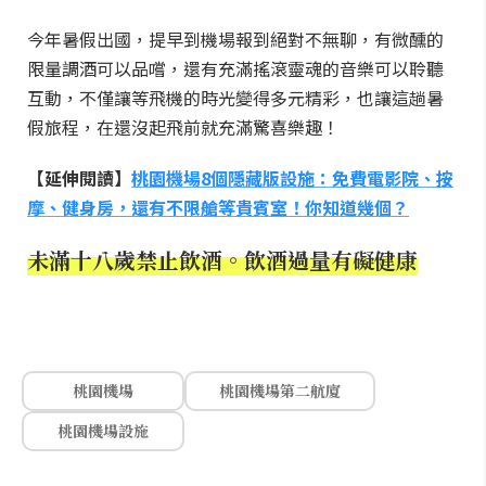
今年暑假出國，提早到機場報到絕對不無聊，有微醺的
限量調酒可以品嚐，還有充滿搖滾靈魂的音樂可以聆聽
互動，不僅讓等飛機的時光變得多元精彩，也讓這趟暑
假旅程，在還沒起飛前就充滿驚喜樂趣！
【延伸閱讀】
桃園機場8個隱藏版設施：免費電影院、按
摩、健身房，還有不限艙等貴賓室！你知道幾個？
未滿十八歲禁止飲酒。飲酒過量有礙健康
桃園機場
桃園機場第二航廈
桃園機場設施