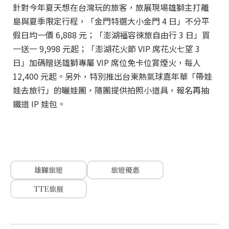
針對今年夏天想在台灣玩的旅客，旅展現場雄獅主打離
島與夏季限定行程，「金門特選大小金門 4 日」不分平
假日均一價 6,888 元；「澎湖福容徠旅自由行 3 日」買
一送一 9,998 元起；「澎湖花火節 VIP 席花火七望 3
日」加碼贈送雄獅專屬 VIP 席位免卡位賞煙火，每人
12,400 元起。另外，特別推出台東熱氣球嘉年華「帶娃
娃去旅行」的曬娃團，隨團提供拍照小道具，報名再抽
鐵道 IP 娃包。
雄獅旅遊
旅遊優惠
TTE旅展