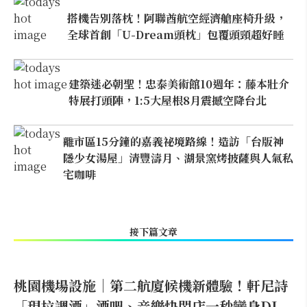
搭機告別落枕！阿聯酋航空經濟艙座椅升級，
全球首創「U-Dream頭枕」包覆頭頸超好睡
建築迷必朝聖！忠泰美術館10週年：藤本壯介
特展打頭陣，1:5大屋根8月震撼空降台北
離市區15分鐘的嘉義祕境路線！造訪「台版神
隱少女湯屋」清豐濤月、湖景窯烤披薩與人氣私
宅咖啡
接下篇文章
桃園機場設施｜第二航廈候機新體驗！軒尼詩
「現拉調酒」酒吧、音樂快閃店一秒變身DJ