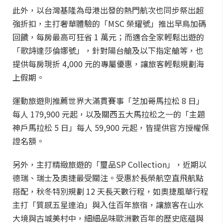
此外，以台灣基隆為母港出發的熱門航次也同步祭出超
強折扣，主打奢華體驗的「MSC 榮耀號」推出早鳥加碼
回饋，每房最高可狂省 1 萬元；而適合全家輕鬆出遊的
「歌詩達莎倫娜號」，針對陽台艙及以下指定艙等，也
提供每房現折 4,000 元的專屬優惠，讓旅客輕鬆規劃海
上假期。
運動旅遊則推薦世界大滿貫賽事「芝加哥馬拉松 8 日」
每人 179,900 元起，以及關西五大馬拉松之一的「主題
神戶馬拉松 5 日」每人 59,900 元起，皆提供官方授權保
證名額。
另外，主打精緻旅遊的「璽品SP Collection」，近期以
德瑞、瑞士及奧捷最受關注。受惠於長榮航空直飛航點
搭配，秋冬特別規劃 12 天長天數行程，如奧捷風華行程
主打「質感五星連泊」與入住百年旅宿，讓旅客在山水
大境與古城美村中，細細品味歐洲數百年的歷史底蘊與