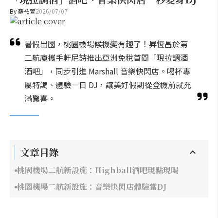
By
蘇祐萱
2026/07/07
暑假出國，桃園機場候機變有趣了！昇恆昌於第
二航廈攜手軒尼詩推出亞洲免稅首間「現拉調酒
酒吧」，同步引進 Marshall 音樂快閃店。喝杯專
屬特調、體驗一日 DJ，讓美好假期從登機前就充
滿驚喜。
文章目錄
桃園機場二航新設施：Highball酒吧現點現喝
桃園機場二航新設施：音樂快閃店體驗當DJ