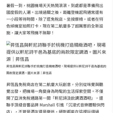
暑假一到，桃園機場天天熱鬧滾滾，到處都是準備飛出
國度假的人潮。出境過關之後，距離登機起飛通常還有
一小段等待時間，除了逛免稅店、坐按摩椅，或者在特
色候機室拍照打卡，現在第二航廈多了超厲害的全新設
施，讓大家等飛機不無聊！
昇恆昌與軒尼詩聯手於桃機打造精緻酒吧，現場提供以軒尼詩干邑為基底的
兩款限定調酒。圖片來源｜昇恆昌
昇恆昌免稅商店在第二航廈大玩創意，分別從味覺與聽
覺出發，把機場一角變身為時髦的生活探索空間。不僅
開了亞洲免稅通路第一間「軒尼詩汲飲調酒酒吧」，還
聯手頂級音響品牌 Marshall 引進「沉浸式音樂體驗快閃
店」，不管是酒友還是樂迷，絕對都能在這裡玩得過