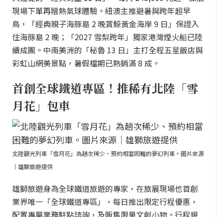
現場下單再贈熱氣球體驗。紐澳主推避暑與跨年超早
鳥，「經典親子海豚島 2 晚賞鯨黃金海岸 9 日」保證入
住海豚島 2 晚；「2027 雪梨跨年」獨家港灣煙火船已陸
續成團。中南美洲的「秘魯 13 日」主打全程五星飯店與
彩虹山網美景點，暑假檔期已熱銷滿 8 成。
首創全球鐵道專區！推稀有北陸「雪
月花」包車
北陸觀光列車「雪月花」為趟次稀少、預約相當困難的夢幻列車。圖片來源
｜雄獅旅遊提供
雄獅旅遊身為全球鐵道旅遊的專家，在旅展現場也首創
業界唯一「全球鐵道專區」，每日推出限定行程優惠，
配置專屬業務駐點諮詢，及販售限量文創小物。行程規