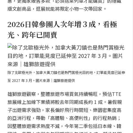
惠，更獨家販售多款「必須搭乘列車才能購買」的隱藏
版文創商品，逛展就能將限定小物一次帶回家。
2026日韓參團人次年增３成，看極
光、跨年已開賣
除了北歐極光外，加拿大黃刀鎮也是熱門賞極光目的地，訂單能見度已延伸
至 2027 年 3 月。圖片來源｜雄獅旅遊提供
雄獅旅遊觀察，整體旅遊市場買氣持續暢旺，預估TTE
旅展線上加線下業績將較去年同期成長約 1 成。暑假親
子出遊需求強勁，家長偏好飛行時間短、樂園密集度高
的亞洲行程，帶動「高體驗、高便利性」的行程熱銷；
因整體旅遊需求熱度不減，今年第二季包括日本線、韓