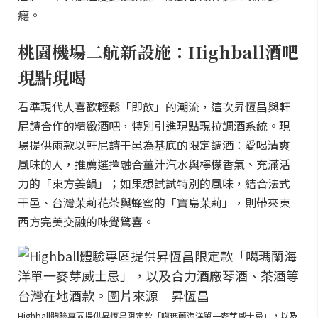
癮。
桃園機場二航新設施：Highball酒吧
現點現喝
看準現代人喜歡輕鬆「即飲」的潮流，這次昇恆昌與軒
尼詩合作的精緻酒吧，特別引進現點現拉調酒系統。現
場提供兩款以軒尼詩干邑為基底的限定調酒：愛喝清爽
風味的人，推薦選擇融合薑汁汽水與檸檬香氣、充滿活
力的「東方姜韻」；如果想試試特別的風味，結合法式
干邑、台灣茉莉花茶與蜂蜜的「寶島茉莉」，則帶來東
西方完美交融的味覺驚喜。
Highball體驗專區提供昇恆昌限定款「噶瑪蘭海洋單一麥芽威士忌」，以及