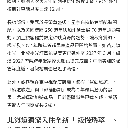
國線，參團人次與去年同期相比年增近 3 成，部分熱門
檔期訂單能見度已達 12 月。
長線部份，受惠於長榮華盛頓、星宇布拉格等新航點開
航，以及美國建國 250 週年與加州迪士尼 70 週年話題帶
動，加上旅客提前鎖定稀缺資源的趨勢，讓秋冬賞楓、
極光及 2027 年跨年等超早鳥產品已開始熱賣，如黃刀鎮
極光、北歐極光訂單能見度更已延伸至 2027 年 3 月；紐
澳 2027 雪梨跨年獨家煙火船已搶先成團；中南美洲的秘
魯深度遊，暑假檔期也已近乎滿位。
此外，旅客現在更重視深度體驗，使得「運動旅遊」、
「鐵道旅遊」與「郵輪假期」成為今年最具潛力的黑
馬，尤其運動旅遊產品，目前整體銷售已達 9 成，業績
更較去年同期成長 2成。
北海道獨家入住全新「 緩慢瑞萃」、