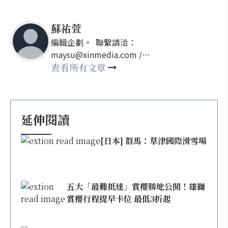
蘇祐萱
編輯企劃。 聯繫請洽：
maysu@xinmedia.com /
may860527@gmail.com
查看所有文章
延伸閱讀
[日本] 群馬：草津國際滑雪場
五大「最難抵達」賞櫻勝地公開！雄獅
賞櫻行程提早卡位 最低3折起