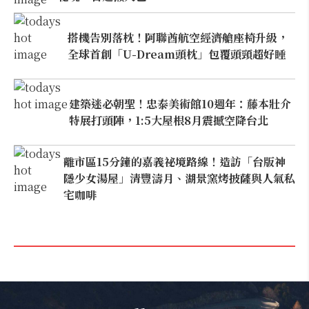
搭機告別落枕！阿聯酋航空經濟艙座椅升級，
全球首創「U-Dream頭枕」包覆頭頸超好睡
建築迷必朝聖！忠泰美術館10週年：藤本壯介
特展打頭陣，1:5大屋根8月震撼空降台北
離市區15分鐘的嘉義祕境路線！造訪「台版神
隱少女湯屋」清豐濤月、湖景窯烤披薩與人氣私
宅咖啡