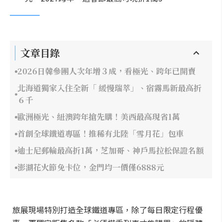
文章目錄
2026日韓參團人次年增３成，看極光、跨年已開賣
北海道獨家入住全新「 緩慢瑞萃」、宿霧馬新最高折
６千
歐洲極光、紐澳跨年搶先購！美西最高現省1萬
首創全球鐵道專區！推稀有北陸「雪月花」包車
迪士尼郵輪最高折1萬，芝加哥、神戶馬拉松保證名額
澎湖花火節免卡位，金門均一價僅6888元
旅展現場特別打造全球鐵道專區，除了每日限定行程優