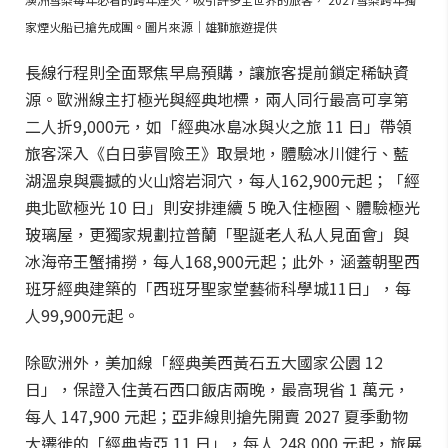
家煙火船已搶先成團。圖片來源｜雄獅旅遊提供
長線行程則全面聚焦早鳥預購，讓旅客提前鎖定稀缺資
源。歐洲線主打極光與經典地標，兩人同行最高可享第
二人折9,000元，如「經典冰島冰與火之旅 11 日」帶領
旅客深入《白日夢冒險王》取景地，體驗冰川健行、藍
湖溫泉與震撼的火山熔岩洞穴，每人162,900元起；「經
典北歐極光 10 日」則安排連續 5 晚入住極圈、體驗極光
玻璃屋，更獨家規劃拉普蘭「聖誕老人私人見面會」與
冰海帝王蟹捕撈，每人168,900元起；此外，涵蓋朝聖西
班牙經典建築的「西班牙聖家堂藝術科學城11日」，每
人99,900元起。
除歐洲外，美加線「經典美西黃石五大國家公園 12
日」，保證入住黃石西口飯店兩晚，最高現省 1 萬元，
每人 147,900 元起；亞非線則搶先開賣 2027 夏季動物
大遷徙的「經典肯亞 11 日」，每人 248,000 元起，旅展