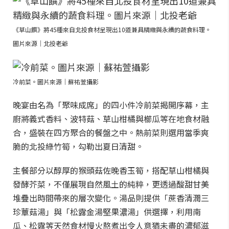
《草山饌》將45種來自北投食材呈現出10道兼具精緻與永續的蔬食料理。
圖片來源｜北投老爺
冷前菜。圖片來源｜蘇祐萱攝影
晚宴由名為「聚味成席」的四小件冷前菜揭開序幕，主
廚將義式香料、波特菇、草山柑橘與櫛瓜等在地食材融
合，盛裝在四方聚合的餐盤之中。熱前菜則選用當季爽
脆的北投綠竹筍，勾勒出夏日清甜。
主餐部分以醇厚的猴頭菇佐晚香玉筍，搭配草山柑橘與
發酵芥菜，不僅展現自然風土的純粹，更透過酸甜甘美
堆疊出時間帶來的層次變化。湯品則提供「蔗香清潤三
珍蕈菇湯」與「松露金湯堅果濃湯」供選擇，利用南
瓜、松露等天然食材慢火熬煮出令人意猶未盡的濃郁滋