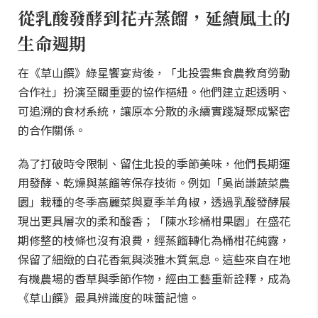
從乳酸發酵到花卉蒸餾，延續風土的
生命週期
在《草山饌》綠星饗宴背後，「北投雲集食農教育勞動
合作社」扮演至關重要的協作樞紐。他們建立起透明、
可追溯的食材系統，讓原本分散的永續實踐凝聚成緊密
的合作關係。
為了打破時令限制、留住北投的季節美味，他們長期運
用發酵、乾燥與蒸餾等保存技術。例如「吳尚謙蔬菜農
園」栽種的冬季高麗菜與夏季羊角椒，透過乳酸發酵展
現出更具層次的柔和酸香；「陳水珍桶柑果園」在盛花
期修整的枝條也沒有浪費，經蒸餾轉化為桶柑花純露，
保留了細緻的白花香氣與淡雅木質氣息。這些來自在地
有機農場的香草與季節作物，經由工藝重新詮釋，成為
《草山饌》最具辨識度的味蕾記憶。