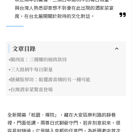
與台灣人熟悉卻意想不到會在此出現的酒家菜宴
席，在台北展開關於款待的文化對話。
文章目錄
關西流：三種糖的極致款待
三大銘柄牛每日限量
隱藏版厚切：顛覆壽喜燒的另一種可能
台灣酒家菜驚喜登場
全新開幕「祇園．禪院」，藏在大安區樂利路的靜巷
裡，門面低調，兩尊日式獅爺守門，若非刻意前來，很
容易就錯過，它是踏入京都的任意門，為祇園老店首次