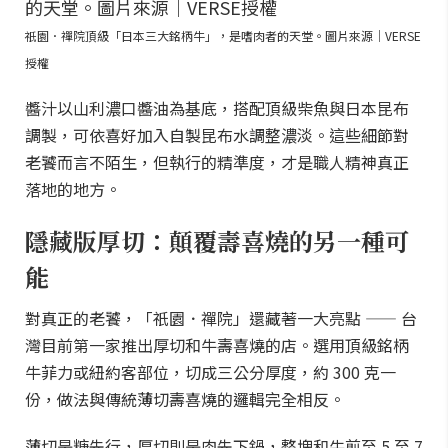
祇園．禪院頂級「日本三大銘柄牛」，是嗜肉者的天堂。圖片來源｜VERSE
授權
醬汁以山利濃口醬油為基底，搭配頂級柴魚與日本昆布
調製，可依喜好加入自製昆布水調整濃淡。這些細節對
老饕而言不陌生，但執行的精準度，才是職人精神真正
落地的地方。
隱藏版厚切：顛覆壽喜燒的另一種可
能
對真正的老饕，「祇園．禪院」還藏著一大亮點 —— 台
灣目前第一家推出厚切和牛壽喜燒的店。選用頂級銘柄
牛菲力或紐約客部位，切成三公分厚度，約 300 克一
份，做法與傳統薄切壽喜燒的邏輯完全相反。
薄切是糖先行，厚切則是肉先下鍋，整塊和牛煎至 5 至 7