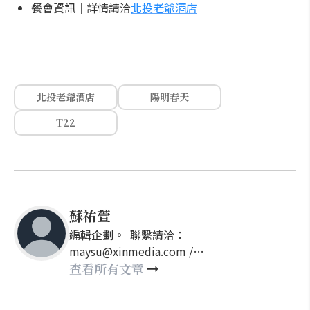
餐會資訊｜詳情請洽
北投老爺酒店
北投老爺酒店
陽明春天
T22
蘇祐萱
編輯企劃。 聯繫請洽：
maysu@xinmedia.com /
may860527@gmail.com
查看所有文章