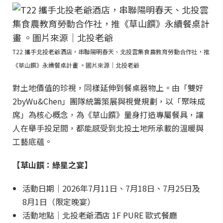
T22 攜手北投老爺酒店，串聯陽明春天、北投雲集食農教育勞動合作社，推
《草山饌》永續餐桌計畫 。圖片來源｜北投老爺
對土地價值的珍視，同樣延伸到餐桌器物上。由「雙好
2byWu&Chen」團隊統籌策展與視覺規劃，以「聚味成
席」為核心概念，為《草山饌》量身打造專屬餐具，讓
人在舉手投足間，都能感受到北投土地所承載的溫暖與
工藝底蘊。
【草山饌：綠星之宴】
活動日期｜2026年7月11日、7月18日、7月25日及
8月1日（限定晚宴）
活動地點｜北投老爺酒店 1F PURE 歐式餐廳