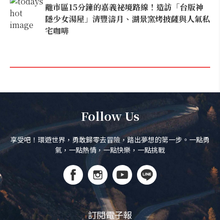
離市區15分鐘的嘉義祕境路線！造訪「台版神
隱少女湯屋」清豐濤月、湖景窯烤披薩與人氣私
宅咖啡
Follow Us
享受吧！環遊世界，勇敢歸零去冒險，踏出夢想的第一步。一點勇
氣，一點熱情，一點快樂，一點挑戰
訂閱電子報