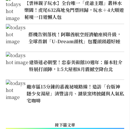
【雲林親子玩水】全台唯一「虎爺主題」叢林水
樂園！虎尾632高地免門票回歸，玩水＋4大順遊
秘境一日遊懶人包
搭機告別落枕！阿聯酋航空經濟艙座椅升級，
全球首創「U-Dream頭枕」包覆頭頸超好睡
建築迷必朝聖！忠泰美術館10週年：藤本壯介
特展打頭陣，1:5大屋根8月震撼空降台北
離市區15分鐘的嘉義祕境路線！造訪「台版神
隱少女湯屋」清豐濤月、湖景窯烤披薩與人氣私
宅咖啡
接下篇文章