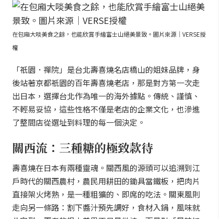
在包廂大啖美食之餘，也能欣賞手繪富士山絕美景致。圖片來源｜VERSE授
權
「祇園．禪院」是台北壽喜燒名店橋山的姐妹品牌，身
後站著京都祇園的百年壽喜燒老店，那是對方第一次走
出日本，選擇台北作為唯一的海外據點。傳統、謹慎、
不輕易妥協，這些性格不僅是老店的企業文化，也滲進
了整間店從選址到料理的每一個決定。
關西流：三種糖的極致款待
壽喜燒在日本有兩種靈魂。關西風的源頭可以追溯到江
戶時代的關西農村，農民用耕田的鋤具當鐵板，把肉片
直接架火烤熟，是一種粗獷的、即席的吃法。關東風則
走向另一條路：割下醬汁預先調好，食材入鍋，風味就