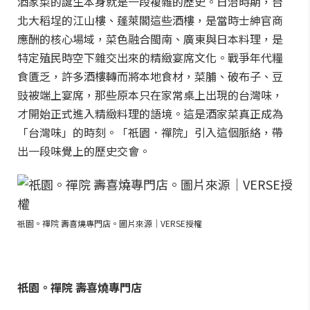
酒家菜的誕生本身就是一段複雜的歷史。日治時期，台
北大稻埕的江山樓、蓬萊閣這些酒樓，是當時士紳官商
應酬的核心場域，菜色融合閩南、廣東與日本料理，是
特定殖民時空下雜交出來的精緻宴席文化。戰爭年代糧
食匱乏，許多酒樓轉而將本地食材，菜脯、破布子、豆
豉被端上宴席，那些原本只在家常桌上出現的台灣味，
才開始正式進入精緻料理的語境。這是酒家菜真正成為
「台灣味」的時刻。「祇園．禪院」引入這個脈絡，帶
出一段味覺上的歷史交會。
祇園。禪院 壽喜燒專門店。圖片來源｜VERSE授權
祇園。禪院 壽喜燒專門店