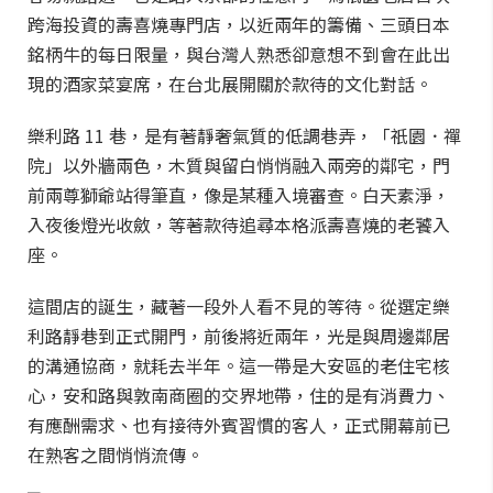
跨海投資的壽喜燒專門店，以近兩年的籌備、三頭日本
銘柄牛的每日限量，與台灣人熟悉卻意想不到會在此出
現的酒家菜宴席，在台北展開關於款待的文化對話。
樂利路 11 巷，是有著靜奢氣質的低調巷弄，「祇園．禪
院」以外牆兩色，木質與留白悄悄融入兩旁的鄰宅，門
前兩尊獅爺站得筆直，像是某種入境審查。白天素淨，
入夜後燈光收斂，等著款待追尋本格派壽喜燒的老饕入
座。
這間店的誕生，藏著一段外人看不見的等待。從選定樂
利路靜巷到正式開門，前後將近兩年，光是與周邊鄰居
的溝通協商，就耗去半年。這一帶是大安區的老住宅核
心，安和路與敦南商圈的交界地帶，住的是有消費力、
有應酬需求、也有接待外賓習慣的客人，正式開幕前已
在熟客之間悄悄流傳。