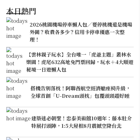
本日熱門
2026桃園機場停車懶人包／要停桃機還是機場
外圍？收費各多少？信用卡停車優惠一次整
理！
【雲林親子玩水】全台唯一「虎爺主題」叢林水
樂園！虎尾632高地免門票回歸，玩水＋4大順遊
秘境一日遊懶人包
搭機告別落枕！阿聯酋航空經濟艙座椅升級，
全球首創「U-Dream頭枕」包覆頭頸超好睡
建築迷必朝聖！忠泰美術館10週年：藤本壯介
特展打頭陣，1:5大屋根8月震撼空降台北