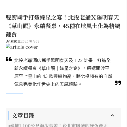
雙廚聯手打造綠星之宴！北投老爺Ｘ陽明春天
《草山饌》永續餐桌，45種在地風土化為精緻
蔬食
By
蘇祐萱
2026/07/08
北投老爺酒店攜手陽明春天及 T22 計畫，打造全
新永續餐桌《草山饌｜綠星之宴》。嚴選關渡平
原至七星山的 45 款豐饒物產，將北投特有的自然
氣息完美化作舌尖上的五感體驗。
文章目錄
坐擁1,100公尺海拔落差！台北市隱藏的綠色產地