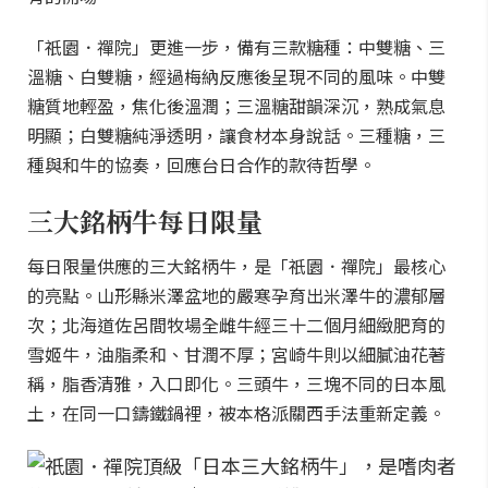
「祇園．禪院」更進一步，備有三款糖種：中雙糖、三
溫糖、白雙糖，經過梅納反應後呈現不同的風味。中雙
糖質地輕盈，焦化後溫潤；三溫糖甜韻深沉，熟成氣息
明顯；白雙糖純淨透明，讓食材本身說話。三種糖，三
種與和牛的協奏，回應台日合作的款待哲學。
三大銘柄牛每日限量
每日限量供應的三大銘柄牛，是「祇園．禪院」最核心
的亮點。山形縣米澤盆地的嚴寒孕育出米澤牛的濃郁層
次；北海道佐呂間牧場全雌牛經三十二個月細緻肥育的
雪姬牛，油脂柔和、甘潤不厚；宮崎牛則以細膩油花著
稱，脂香清雅，入口即化。三頭牛，三塊不同的日本風
土，在同一口鑄鐵鍋裡，被本格派關西手法重新定義。