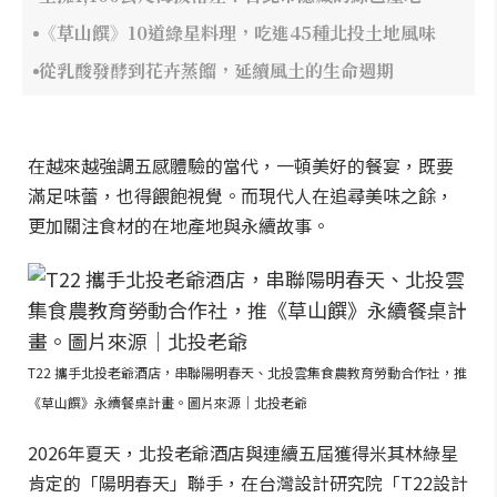
《草山饌》10道綠星料理，吃進45種北投土地風味
從乳酸發酵到花卉蒸餾，延續風土的生命週期
在越來越強調五感體驗的當代，一頓美好的餐宴，既要
滿足味蕾，也得餵飽視覺。而現代人在追尋美味之餘，
更加關注食材的在地產地與永續故事。
T22 攜手北投老爺酒店，串聯陽明春天、北投雲集食農教育勞動合作社，推
《草山饌》永續餐桌計畫。圖片來源｜北投老爺
2026年夏天，北投老爺酒店與連續五屆獲得米其林綠星
肯定的「陽明春天」聯手，在台灣設計研究院「T22設計