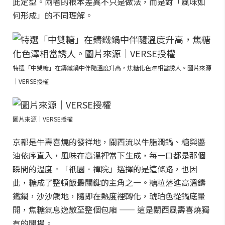
此定型。兩者的根本差異不只是做法，而是對「風味如
何形成」的不同理解。
特選「中雙糖」在鑄鐵鍋中伴隨溫度升高，焦糖化色澤相當誘人。圖片來源
｜VERSE授權
圖片來源｜VERSE授權
京都是牛壽喜燒的發祥地，關西流以牛脂潤鍋、糖與醬
油依序直入，風味在高溫裡當下生成，每一口都是那個
瞬間的溫度。「祇園．禪院」選擇的是這條路，也因
此，糖成了整頓飯最關鍵的主角之一。糖粒落進高溫鑄
鐵鍋，沙沙觸地，隨即在熱度裡轉化，琥珀色從鍋底暈
開，焦糖氣息逸散至整個包廂 —— 這是關西風壽喜燒獨
有的開場。