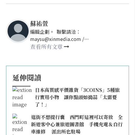
蘇祐萱
編輯企劃。 聯繫請洽：
maysu@xinmedia.com /
may860527@gmail.com
查看所有文章
延伸閱讀
日本高質感平價雜貨「3COINS」5種旅
行實用小物 讓你點頭如搗蒜「太需要
了！」
逛街不想提行囊 西門町這裡可以寄放 全
新遊客中心兼旅遊圖書館 手機充電＆自行
車維修 派出所也駐場