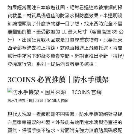
如果經常關注日本旅遊社團，絕對看過這款被推爆的掃
貨救星。材質具備極佳的防潑水與防塵效果，半透明設
計讓裡頭裝了什麼衣物都一目了然，找東西時完全不需
要翻箱倒櫃。最受歡迎的 LL 最大尺寸（容量高達 89 公
升），出國狂買戰利品或是打包厚重衣物時，只要把東
西全部塞進去拉上拉鍊，就能直接送上飛機托運，瞬間
幫行李箱省下超級多寶貴空間。近期更推出全新「拉桿/
登機旅行袋」系列，提供消費者更多選擇！
3COINS 必買推薦｜防水手機架
防水手機架。圖片來源｜3COINS 官網
現代人洗澡、煮飯都離不開螢幕，防水手機架絕對是提
升居家幸福感的神器。外殼能有效阻擋水滴與浴室裡的
霧氣，保護手機不進水。背面附有強力無痕貼與磁吸配