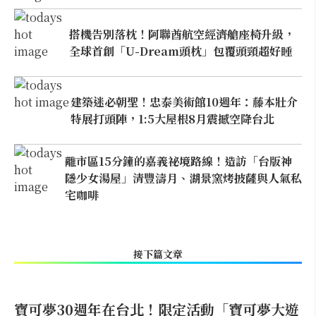
搭機告別落枕！阿聯酋航空經濟艙座椅升級，
全球首創「U-Dream頭枕」包覆頭頸超好睡
建築迷必朝聖！忠泰美術館10週年：藤本壯介
特展打頭陣，1:5大屋根8月震撼空降台北
離市區15分鐘的嘉義祕境路線！造訪「台版神
隱少女湯屋」清豐濤月、湖景窯烤披薩與人氣私
宅咖啡
接下篇文章
寶可夢30週年在台北！限定活動「寶可夢大遊