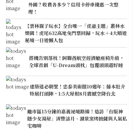
外圍？收費各多少？信用卡停車優惠一次整
理！
【雲林親子玩水】全台唯一「虎爺主題」叢林水
樂園！虎尾632高地免門票回歸，玩水＋4大順遊
秘境一日遊懶人包
搭機告別落枕！阿聯酋航空經濟艙座椅升級，
全球首創「U-Dream頭枕」包覆頭頸超好睡
建築迷必朝聖！忠泰美術館10週年：藤本壯介
特展打頭陣，1:5大屋根8月震撼空降台北
離市區15分鐘的嘉義祕境路線！造訪「台版神
隱少女湯屋」清豐濤月、湖景窯烤披薩與人氣私
宅咖啡