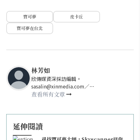
寶可夢
皮卡丘
寶可夢在台北
林芳如
欣傳媒資深採訪編輯。
sasalin@xinmedia.com／
happy21917@gmail.com
查看所有文章
延伸閱讀
尋找寶可夢大師，Skyscanner送你