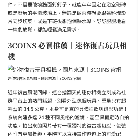
件，不需要破壞牆面釘釘子，就能牢牢固定在浴室磁磚
或是廚房的平滑玻璃上。無論是做菜時想要跟著料理影
片同步切菜，或是下班後想泡個熱水澡、舒舒服服地看
一集劇放鬆，都能輕鬆滿足需求。
3COINS 必買推薦｜迷你復古玩具相
機
迷你復古玩具相機。圖片來源｜3COINS 官網
近年復古風潮回歸，這台搶翻天的迷你相機立刻成為社
群平台上的熱門話題。別看外型像個玩具、重量只有超
輕盈的 34.5 公克，本身可是真的具備拍照與錄影功能！
系統內建多達 24 種不同風格的濾鏡，甚至具備定時自拍
功能，拍出來的照片帶有一種獨特的復古迷幻感。包裝
內附有專屬掛繩，平時可以直接當作包包上的可愛配