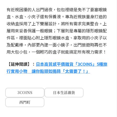
有近視困擾的人出門過夜，包包裡總是免不了要塞眼鏡
盒、水盒、小夾子還有保養液。專為近視族量身打造的
收納盒採用了上下雙層設計，將所有需求完美整合。上
層用來妥善保護一般眼鏡；下層則是專屬的隱形眼鏡配
件區，裡面貼心附上隱形眼鏡水盒、拿取用的小夾子以
及配戴棒，內部更內建一面小鏡子，出門旅遊時再也不
用大包小包，一個輕巧的盒子就能搞定所有視力需求！
【延伸閱讀】：
日本高質感平價雜貨「3COINS」5種旅
行實用小物 讓你點頭如搗蒜「太需要了！」
3COINS
日本生活雜貨
西門町