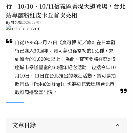
行」10/10、10/11信義區香堤大道登場，台北
站專屬粉紅皮卡丘首次亮相
By
林芳如
2026/07/07
自從1996年2月27日《寶可夢 紅／綠》在日本發
行已邁入30週年，寶可夢也從當初的151種，來
到如今的1,000種以上；為此，寶可夢將在亞洲5
座城市舉辦豐富的30週年紀念活動，包括今年10
月10日、11日在台北推出的限定活動，寶可夢拍
照景點「PokéXciting!」也將於信義區與台北市
政府周邊驚喜出沒。
文章目錄