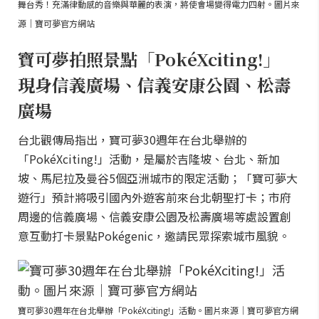
舞台秀！充滿律動感的音樂與華麗的表演，將使會場變得電力四射。圖片來
源｜寶可夢官方網站
寶可夢拍照景點「PokéXciting!」
現身信義廣場、信義安康公園、松壽
廣場
台北觀傳局指出，寶可夢30週年在台北舉辦的
「PokéXciting!」活動，是屬於吉隆坡、台北、新加
坡、馬尼拉及曼谷5個亞洲城市的限定活動；「寶可夢大
遊行」預計將吸引國內外遊客前來台北朝聖打卡；市府
周邊的信義廣場、信義安康公園及松壽廣場等處設置創
意互動打卡景點Pokégenic，邀請民眾探索城市風貌。
寶可夢30週年在台北舉辦「PokéXciting!」活動。圖片來源｜寶可夢官方網