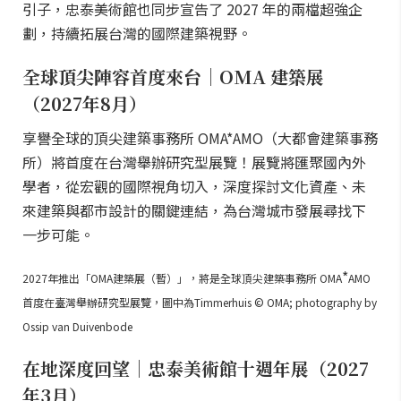
引子，忠泰美術館也同步宣告了 2027 年的兩檔超強企
劃，持續拓展台灣的國際建築視野。
全球頂尖陣容首度來台｜OMA 建築展
（2027年8月）
享譽全球的頂尖建築事務所 OMA*AMO（大都會建築事務
所）將首度在台灣舉辦研究型展覽！展覽將匯聚國內外
學者，從宏觀的國際視角切入，深度探討文化資產、未
來建築與都市設計的關鍵連結，為台灣城市發展尋找下
一步可能。
*
2027年推出「OMA建築展（暫）」，將是全球頂尖建築事務所 OMA
AMO
首度在臺灣舉辦研究型展覽，圖中為Timmerhuis © OMA; photography by
Ossip van Duivenbode
在地深度回望｜忠泰美術館十週年展（2027
年3月）