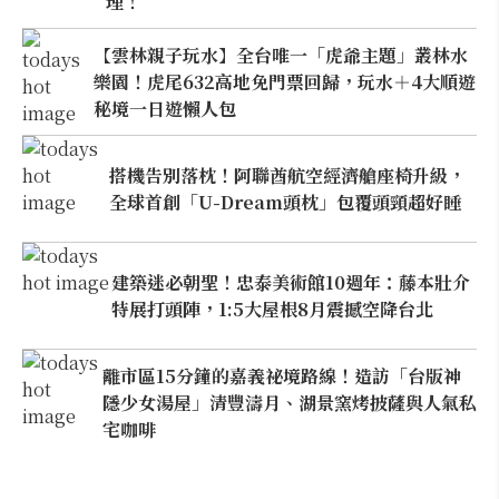
理！
【雲林親子玩水】全台唯一「虎爺主題」叢林水
樂園！虎尾632高地免門票回歸，玩水＋4大順遊
秘境一日遊懶人包
搭機告別落枕！阿聯酋航空經濟艙座椅升級，
全球首創「U-Dream頭枕」包覆頭頸超好睡
建築迷必朝聖！忠泰美術館10週年：藤本壯介
特展打頭陣，1:5大屋根8月震撼空降台北
離市區15分鐘的嘉義祕境路線！造訪「台版神
隱少女湯屋」清豐濤月、湖景窯烤披薩與人氣私
宅咖啡