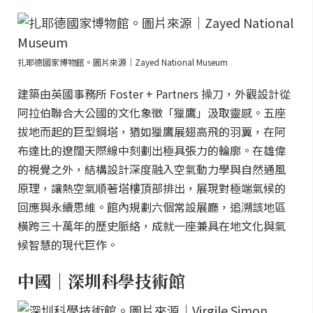
扎耶德國家博物館。圖片來源｜Zayed National Museum
建築由英國事務所 Foster + Partners 操刀，外觀設計從
阿拉伯聯合大公國的文化象徵「獵鷹」汲取靈感。五座
拔地而起的巨型鋼塔，猶如獵鷹展翅高飛的羽翼，在阿
布達比的遼闊天際線中刻劃出極具張力的輪廓。在雄偉
的視覺之外，結構設計深度融入空氣動力學與自然通風
原理，讓熱空氣順著塔樓頂部排出，展現對極端氣候的
回應與永續思維。館內規劃六個常設展廳，追溯該地區
橫跨三十萬年的歷史脈絡，成就一座兼具在地文化與氣
候智慧的現代巨作。
中國｜深圳科學技術館