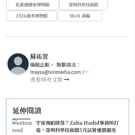
扎耶德國家博物館
深圳科學技術館
2026最美博物館
MoN 高輪
蘇祐萱
編輯企劃。 聯繫請洽：
maysu@xinmedia.com /
may860527@gmail.com
查看所有文章
延伸閱讀
宇宙飛船降落？Zaha Hadid事務所打
造，深圳科學技術館5月試營運震撼亮