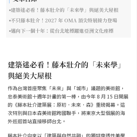
建築迷必看！藤本壯介的「未來學」與絕美大屋根
不只藤本壯介！2027 年 OMA 頂尖特展接力登場
邁向下一個十年：從台北地標躍進亞洲文化座標
建築迷必看！藤本壯介的「未來學」
與絕美大屋根
作為台灣首座聚焦「未來」與「城市」議題的美術館，
忠泰美術館十週年計畫的第一棒，由今年 8 月 15 日開展
的《藤本壯介建築展：原初．未來．森》重磅揭幕。這
次特別與日本森美術館跨國聯手，將東京大型個展的海
外巡迴首站直接移師台北。
藤本壯介向來以「建築與自然共融」的獨特穿透性美學