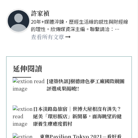
許家禎
20年+媒體淬鍊，歷經生活線的感性與財經線
的理性。欣傳媒資深主編。聯繫請洽：
nellyhsu@xinmedia.com
查看所有文章
延伸閱讀
[建築快訊]樹德綠色夢工廠國際競圖
評選成果揭曉!!
日本淡路島旅宿｜世博大屋根沒有消失？
絕美「環形飯店」新開幕，面海眺望的健
康養生療癒度假村
東奧Pavilion Tokyo 2021－看好看