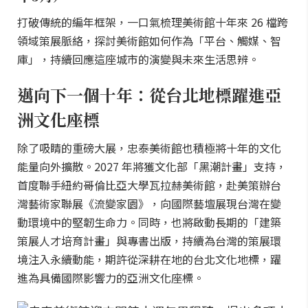
打破傳統的編年框架，一口氣梳理美術館十年來 26 檔跨
領域策展脈絡，探討美術館如何作為「平台、觸媒、智
庫」，持續回應這座城市的演變與未來生活思辨。
邁向下一個十年：從台北地標躍進亞
洲文化座標
除了吸睛的重磅大展，忠泰美術館也積極將十年的文化
能量向外擴散。2027 年將獲文化部「黑潮計畫」支持，
首度聯手紐約哥倫比亞大學瓦拉赫美術館，赴美策辦台
灣藝術家聯展《流變家園》，向國際藝壇展現台灣在變
動環境中的堅韌生命力。同時，也將啟動長期的「建築
策展人才培育計畫」與專書出版，持續為台灣的策展環
境注入永續動能，期許從深耕在地的台北文化地標，躍
進為具備國際影響力的亞洲文化座標。