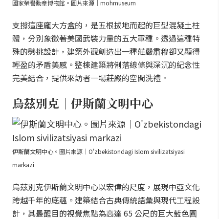
國家榮譽勳章博物館。圖片來源｜mohmuseum
支撐這座龐大方盒的，是五根拔地而起的巨型混凝土柱
體，分別象徵著美國武裝力量的五大軍種。透過這種特
殊的懸挑設計，建築外觀創造出一種莊嚴肅穆卻又顯得
輕盈的矛盾美感。整棟建築將俐落線條與深沉的紀念性
完美結合，提供來訪者一場莊嚴的空間洗禮。
烏茲別克｜伊斯蘭文明中心
伊斯蘭文明中心。圖片來源｜O'zbekistondagi Islom sivilizatsiyasi
markazi
烏茲別克伊斯蘭文明中心以宏偉的尺度，展現中亞文化
跨越千年的底蘊。建築結合古典傳統語彙與現代工程設
計，其最醒目的視覺焦點為高達 65 公尺的巨大藍色圓