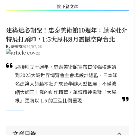
接下篇文章
建築迷必朝聖！忠泰美術館10週年：藤本壯介
特展打頭陣，1:5大屋根8月震撼空降台北
By
許家禎
2026/07/08
迎接創立十週年，忠泰美術館宣布首發強檔邀請
到2025大阪世界博覽會主會場設計總監、日本知
名建築大師藤本壯介來台舉辦大型個展。不僅濃
縮大師三十載的創作精華，萬博精神象徵「大屋
根」更將以 1:5 的巨型比例重現。
文章目錄