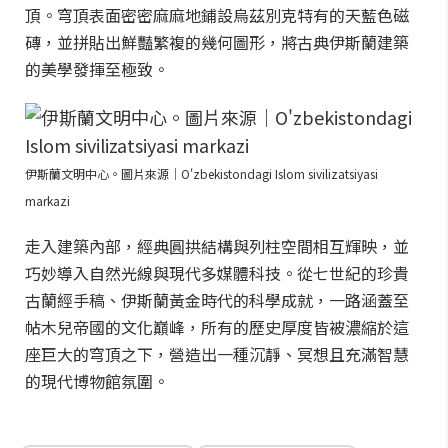
頂。穹頂表面密密麻麻地鋪設烏茲別克特有的天藍色磁
磚，並拼貼出鮮豔繁複的幾何圖形，將古典伊斯蘭建築
的美學發揮至極致。
伊斯蘭文明中心。圖片來源｜O'zbekistondagi Islom sivilizatsiyasi
markazi
走入建築內部，經典圓拱結構與列柱空間相互輝映，並
巧妙導入自然光線與現代多媒體科技。從七世紀的珍貴
古蘭經手稿、伊斯蘭黃金時代的科學成就，一路涵蓋至
帖木兒帝國的文化巔峰，所有的歷史厚度皆被濃縮於這
座巨大的穹頂之下，營造出一種沉靜、冥想且充滿智慧
的現代博物館氛圍。