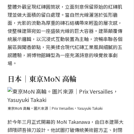
整體外觀呈現紅磚圓筒狀，立面刻意保留原始的紅磚肌
理並做大面積的留白處理。當自然光線灑落於弧形牆
面，光影的流動為厚重的磚石結構帶來輕盈的層次感，
使整棟建築宛如一座盛裝光線的巨大容器。建築顛覆傳
統展示邏輯，以沉浸式互動裝置為主軸，流暢串聯各個
展區與聞香節點，完美揉合現代紅磚工業風與細膩的五
感體驗，將博物館轉型為一座充滿詩意的嗅覺敘事劇
場。
日本｜東京MoN 高輪
東京MoN 高輪。圖片來源｜Prix Versailles，Yasuyuki Takaki
於今年三月正式開幕的 MoN Takanawa，由日本建築大
師隈研吾操刀設計。他試圖打破傳統美術館方正、封閉