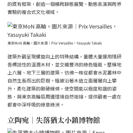
的既有框架，創造一個橫跨靜態展覽、動態表演與跨界
實驗的複合式文化場域。
東京MoN 高輪。圖片來源｜Prix Versailles，Yasuyuki Takaki
建築外觀呈現螺旋向上的特殊結構，量體大量運用隈研
吾標誌性的溫潤木材，並交織豐沛的綠色植栽。整棟地
上六層、地下三層的建築，彷彿一株從都會水泥叢林中
自然生長而出的巨樹。植被沿著木造立面層層向上攀
升，柔化建築的剛硬線條，使空間能以極度和諧的姿
態，與東京高輪區周邊環境自然銜接，提供觀者一處在
都會中深呼吸的綠意綠洲。
立陶宛｜失落猶太小鎮博物館