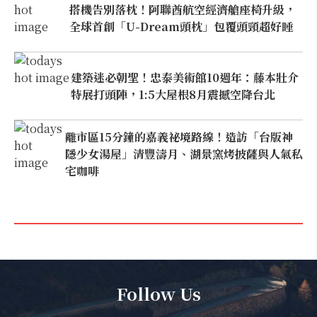
搭機告別落枕！阿聯酋航空經濟艙座椅升級，
全球首創「U-Dream頭枕」包覆頭頸超好睡
建築迷必朝聖！忠泰美術館10週年：藤本壯介
特展打頭陣，1:5大屋根8月震撼空降台北
離市區15分鐘的嘉義祕境路線！造訪「台版神
隱少女湯屋」清豐濤月、湖景窯烤披薩與人氣私
宅咖啡
Follow Us