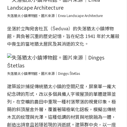
失落猶太小鎮博物館。圖片來源｜Enea Landscape Architecture
坐落於立陶宛舍杜瓦（Šeduva）的失落猶太小鎮博物
館，肩負著沉重的歷史記憶，旨在紀念 1941 年於大屠殺
中喪生的當地猶太居民及其消逝的文化。
失落猶太小鎮博物館。圖片來源｜Dingęs Štetlas
建築設計捕捉傳統猶太小鎮的空間尺度，屏棄單一龐大
紀念碑的形式，改以多個具備人字坡屋頂的單體建築並
列，在空曠的農田中重現一種村落聚落的視覺印象。極
簡的斜頂屋舍外層，覆蓋著陽極氧化鋁板，模擬出傳統
木瓦的紋理與光澤。這種低調的材質與地貌融為一體，
創造出詩意且若隱若現的消逝感。建築群中央，以一座