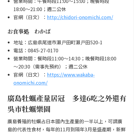
營業時間：午餐時段11:00～15:00；晚餐時段
18:00～21:00；週二公休
官網（日文）：
http://chidori-onomichi.com/
お食事処 わかば
地址：広島県尾道市瀬戸田町瀬戸田520-1
電話：0845-27-0170
營業時間：餐時段11:00～14:30；晚餐時段18:00
～20:30（需事先預約）；週二公休
官網（日文）：
https://www.wakaba-
onomichi.com/
廣島牡蠣產量居冠 多達6吃之外還有
吳市牡蠣樂園
廣島養殖的牡蠣占日本國內生產量的一半以上，可謂廣
島的代表性食材，每年的11月到隔年3月是盛產期，新鮮