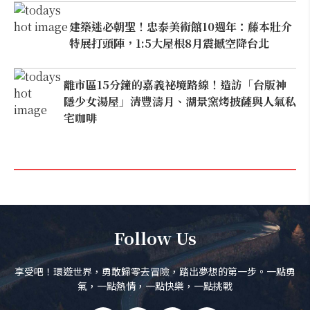
建築迷必朝聖！忠泰美術館10週年：藤本壯介
特展打頭陣，1:5大屋根8月震撼空降台北
離市區15分鐘的嘉義祕境路線！造訪「台版神
隱少女湯屋」清豐濤月、湖景窯烤披薩與人氣私
宅咖啡
Follow Us
享受吧！環遊世界，勇敢歸零去冒險，踏出夢想的第一步。一點勇
氣，一點熱情，一點快樂，一點挑戰