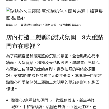
點點心×三麗鷗 厚切豬扒包。圖片來源｜緯豆集團-點點心
店內打造三麗鷗沉浸式氛圍 8大重點
門市在哪裡？
為了讓顧客體驗最完整的沉浸式氛圍，全台點點心門市
牆面、大型窗貼、櫃檯及天花板等等，處處皆可見精心
布置的三位明星的療癒身影，喜歡拍照的粉絲必須筆
記，這8間門市額外設置了大型打卡區，讓粉絲一口氣將
點點心可愛豬仔與三麗鷗三大明星的夢幻身影打包進回
憶裡。
點點心8家重點加碼門市：微風信義店、新店裕隆
城店、中和環球店、桃園台茂店、中壢大江店、台