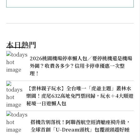
本日熱門
2026桃園機場停車懶人包／要停桃機還是機場
外圍？收費各多少？信用卡停車優惠一次整
理！
【雲林親子玩水】全台唯一「虎爺主題」叢林水
樂園！虎尾632高地免門票回歸，玩水＋4大順遊
秘境一日遊懶人包
搭機告別落枕！阿聯酋航空經濟艙座椅升級，
全球首創「U-Dream頭枕」包覆頭頸超好睡