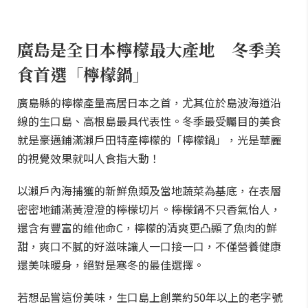
廣島是全日本檸檬最大產地 冬季美
食首選「檸檬鍋」
廣島縣的檸檬產量高居日本之首，尤其位於島波海道沿
線的生口島、高根島最具代表性。冬季最受矚目的美食
就是豪邁鋪滿瀨戶田特產檸檬的「檸檬鍋」，光是華麗
的視覺效果就叫人食指大動！
以瀨戶內海捕獲的新鮮魚類及當地蔬菜為基底，在表層
密密地鋪滿黃澄澄的檸檬切片。檸檬鍋不只香氣怡人，
還含有豐富的維他命C，檸檬的清爽更凸顯了魚肉的鮮
甜，爽口不膩的好滋味讓人一口接一口，不僅營養健康
還美味暖身，絕對是寒冬的最佳選擇。
若想品嘗這份美味，生口島上創業約50年以上的老字號