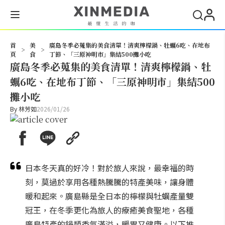
搜尋
首
美
廣島冬季必蒐集的美食清單！清爽檸檬鍋、牡蠣6吃、在地布
>
>
頁
食
丁節、「三原神明市」集結500攤小吃
廣島冬季必蒐集的美食清單！清爽檸檬鍋、牡
蠣6吃、在地布丁節、「三原神明市」集結500
攤小吃
By
林芳如
2026/01/26
日本冬天真的好冷！對於旅人來說，最幸福的時
刻，莫過於享用各種熱騰騰的特產美味，讓身體
暖和起來。廣島縣是全日本的檸檬與牡蠣產量雙
冠王，在冬季更化為旅人的療癒美食聖地，各種
廣島特產的鍋類香氣滿溢，暖胃又健康。以下推