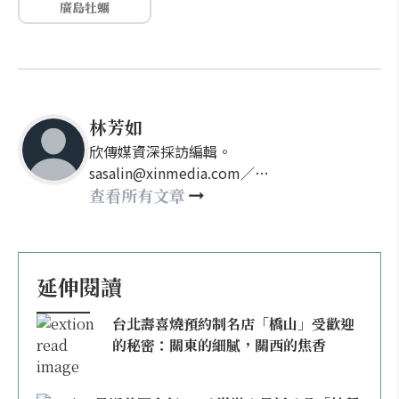
廣島牡蠣
林芳如
欣傳媒資深採訪編輯。
sasalin@xinmedia.com／
happy21917@gmail.com
查看所有文章
延伸閱讀
台北壽喜燒預約制名店「橋山」受歡迎
的秘密：關東的細膩，關西的焦香