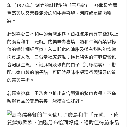
年（1927年）創立的料理旅館「玉乃家」，冬季最推薦
豐盛美味又營養滿分的和牛壽喜燒、河豚或是鱉肉饗
宴。
針對喜愛日本和牛的台灣旅客，首推使用肉質等級3以上
的廣島和牛「元就」的美味壽喜燒。將和牛與蔬菜以祕
傳的醬汁細細烹煮，入口即化的油脂及帶有甜味的軟嫩
肉質讓人吃一口就幸福感滿溢；極具特色的河豚套餐包
含河豚生魚片、河豚鍋及珍貴的白子（河豚精囊），搭
配店家自製的柚子醋，可同時品味柑橘清香與彈牙肉質
的完美平衡。
若願意挑戰，玉乃家也推出富含膠質的鱉肉套餐，不僅
暖還有益於養顏美容，深獲女性好評。