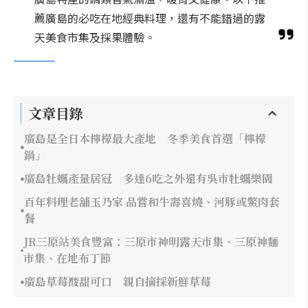
薦廣島的必吃在地經典料理，還有不能錯過的露
天美食市集及採果體驗。
文章目錄
廣島是全日本檸檬最大產地 冬季美食首選「檸檬
鍋」
廣島牡蠣產量居冠 多達6吃之外還有吳市牡蠣樂園
百年料理老舖玉乃家 品嘗和牛壽喜燒、河豚或鱉肉套
餐
JR三原站美食豐富：三原市神明露天市集、三原神麵
市集、在地布丁節
廣島草莓酸甜可口 親自摘採新鮮草莓