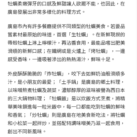
牡蠣柔嫩彈牙的口感及鮮甜讓人欲罷不能，也因此，在
廣島發展出非常多樣化的料理方式。
廣島市內有許多餐廳提供不同類型的牡蠣美食。若要品
嘗素材最原始的味道，首選「生牡蠣」。在新鮮現撈的
帶殼牡蠣上淋上檸檬汁，再沾醬食用，最能品嚐出肥美
滑順的新鮮口感；在鐵網或是火爐上「烤牡蠣」，一邊
感受香味，一邊吸著滲出的熱熱湯汁，鮮味十足。
外皮酥酥脆脆的「炸牡蠣」，咬下去如鮮奶油般滑順多
汁，是小朋友的最愛；「土手鍋」是廣島的鄉土料理，
以味噌熬煮牡蠣及蔬菜，濃郁醇厚的滋味被譽為西日本
的三大鍋物料理；「牡蠣飯」是以炊飯方式烹煮，將精
華美味鎖進每一粒米飯中，每一口都能吃到牡蠣的鮮味
和香氣；「炒牡蠣」則是廣島在地美食新吃法，將牡蠣
和小松菜一起拌炒，並搭配特調味噌美乃滋一起食用，
創出不同新風味。