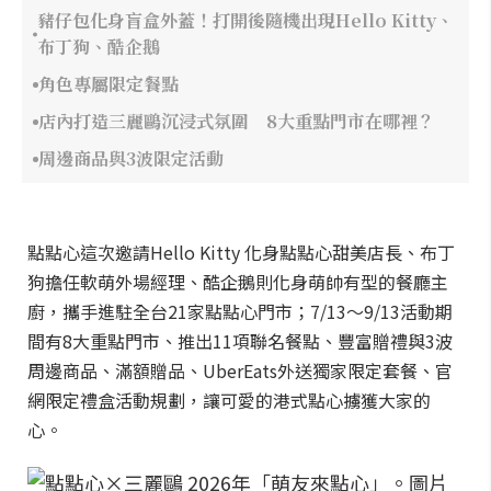
豬仔包化身盲盒外蓋！打開後隨機出現Hello Kitty、
布丁狗、酷企鵝
角色專屬限定餐點
店內打造三麗鷗沉浸式氛圍 8大重點門市在哪裡？
周邊商品與3波限定活動
點點心這次邀請Hello Kitty 化身點點心甜美店長、布丁
狗擔任軟萌外場經理、酷企鵝則化身萌帥有型的餐廳主
廚，攜手進駐全台21家點點心門市；7/13～9/13活動期
間有8大重點門市、推出11項聯名餐點、豐富贈禮與3波
周邊商品、滿額贈品、UberEats外送獨家限定套餐、官
網限定禮盒活動規劃，讓可愛的港式點心擄獲大家的
心。