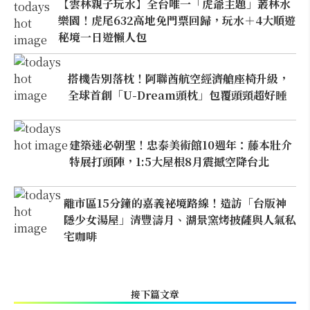
【雲林親子玩水】全台唯一「虎爺主題」叢林水
樂園！虎尾632高地免門票回歸，玩水＋4大順遊
秘境一日遊懶人包
搭機告別落枕！阿聯酋航空經濟艙座椅升級，
全球首創「U-Dream頭枕」包覆頭頸超好睡
建築迷必朝聖！忠泰美術館10週年：藤本壯介
特展打頭陣，1:5大屋根8月震撼空降台北
離市區15分鐘的嘉義祕境路線！造訪「台版神
隱少女湯屋」清豐濤月、湖景窯烤披薩與人氣私
宅咖啡
接下篇文章