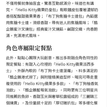
不僅用餐就像抽盲盒，驚喜互動感滿分，味道也有講
究。「Hello Kitty蘋果奶皇包」鬆軟麵皮包覆著濃郁奶
香搭配酸甜蘋果果香；「布丁狗焦糖卡士達包」內餡選
用焦糖卡士達，滑順香甜，帶有迷人的焦糖風味；「酷
企鵝蜜汁叉燒包」經典蜜汁叉燒餡，鹹甜交織、肉香飽
滿，充滿港式風味。
角色專屬限定餐點
此外，點點心團隊大玩創意，推出多款融合角色特性的
限定餐點：有甜入心坎裡的「Hello Kitty蘋果派西多
士」、外酥內軟的「布丁狗卡士達菠蘿」、料多滿足的
「酷企鵝港式撈丁」與附贈精美造型杯、喝完可帶走重
複使用的「Hello Kitty蘋果多多飲」、「布丁狗柚香氣
泡飲」、「酷企鵝藍莓氣泡飲」，同時更有三位明星共
同推薦的魚卵、香甜玉米與奢華松露組成的「三麗鷗三
個燒賣」，及份量感十足的「厚切豬扒包」等多樣化餐