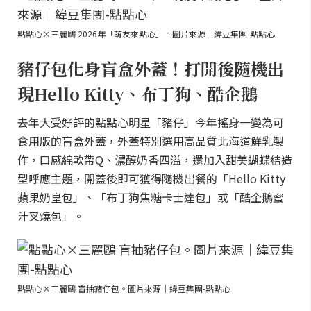
點點心×三麗鷗 2026年「萌友來點心」。圖片來源｜緯豆集團-點點心
豬仔包化身盲盒外蓋！打開後隨機出
現Hello Kitty、布丁狗、酷企鵝
去年大受好評的點點心明星「豬仔」今年搖身一變為可
食用版的盲盒外蓋，外蓋特別選用高品質北海道鮮乳製
作，口感綿軟帶Q、濃醇奶香四溢，還加入甜美蝴蝶結造
型呼應主題，開蓋後即可獲得隨機出餐的「Hello Kitty
蘋果奶皇包」、「布丁狗焦糖卡士達包」或「酷企鵝蜜
汁叉燒包」。
點點心×三麗鷗 盲抽豬仔包。圖片來源｜緯豆集團-點點心