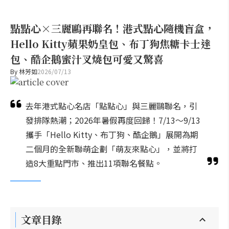
點點心×三麗鷗再聯名！港式點心隨機盲盒，
Hello Kitty蘋果奶皇包、布丁狗焦糖卡士達
包、酷企鵝蜜汁叉燒包可愛又驚喜
By
林芳如
2026/07/13
去年港式點心名店「點點心」與三麗鷗聯名，引
發排隊熱潮；2026年暑假再度回歸！7/13～9/13
攜手「Hello Kitty、布丁狗、酷企鵝」展開為期
二個月的全新聯萌企劃「萌友來點心」，並將打
造8大重點門市、推出11項聯名餐點。
文章目錄