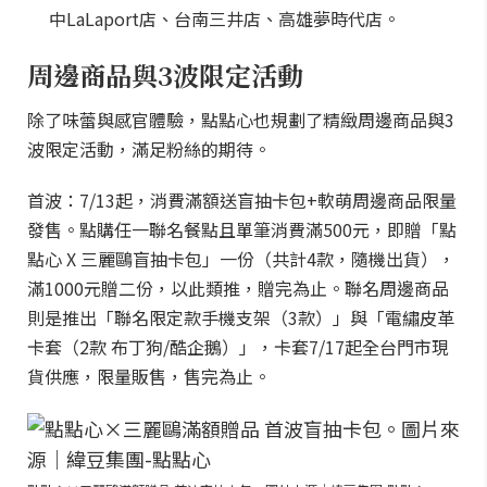
中LaLaport店、台南三井店、高雄夢時代店。
周邊商品與3波限定活動
除了味蕾與感官體驗，點點心也規劃了精緻周邊商品與3
波限定活動，滿足粉絲的期待。
首波：7/13起，消費滿額送盲抽卡包+軟萌周邊商品限量
發售。點購任一聯名餐點且單筆消費滿500元，即贈「點
點心 X 三麗鷗盲抽卡包」一份（共計4款，隨機出貨），
滿1000元贈二份，以此類推，贈完為止。聯名周邊商品
則是推出「聯名限定款手機支架（3款）」與「電繡皮革
卡套（2款 布丁狗/酷企鵝）」，卡套7/17起全台門市現
貨供應，限量販售，售完為止。