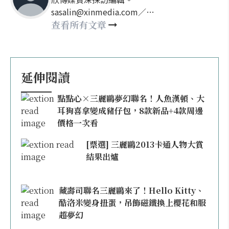
sasalin@xinmedia.com／
happy21917@gmail.com
查看所有文章
延伸閱讀
點點心×三麗鷗夢幻聯名！人魚漢頓、大
耳狗喜拿變成豬仔包，8款新品+4款周邊
價格一次看
[票選] 三麗鷗2013卡通人物大賞
結果出爐
藏壽司聯名三麗鷗來了！Hello Kitty、
酷洛米變身扭蛋，吊飾磁鐵換上櫻花和服
超夢幻