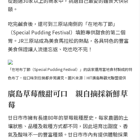
從超過30家以上的商家中，挑選自己最愛的麵食大快朵
頤。
吃完鹹食後，還可到三原站南側的「在地布丁節」
（Special Pudding Festival）填飽專供甜食的第二個
胃。JR三原站成為美食馬拉松的熱點，各具特色的豐富
美食保證讓人流連忘返、吃也吃不完！
「在地布丁節（Special Pudding Festival）」的店家選用當地食材製成的特
色布丁，從口味到包裝都非常講究。圖片來源｜HIT廣島縣觀光聯盟提供
廣島草莓酸甜可口 親自摘採新鮮草
莓
廿日市市擁有長達80年的草莓栽種歷史，每家農園的土
壤狀態、品種及栽種方式都不同，因此培育出甜度、香
氣及酸味不一的豐富種類。廿日市市內有提供體驗採果