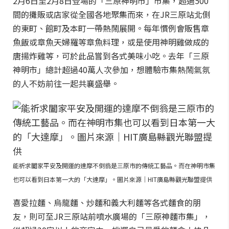
2月6日至2月8日登場的「三原神明市」市集，超過500
間的攤販或店家從全國各地聚集而來，在JR三原站北側
的東町、館町及本町一帶熱鬧展開。每年慣例會販售章
魚飯或章魚天婦羅等章魚料理，或是使用神明雞做成的
唐揚炸雞等，可於此品嘗到各式美味小吃。去年「三原
神明市」總計超過40萬人次參加，想體驗市集熱鬧氣氛
的人不妨前往一起共襄盛舉。
能祈求闔家平安及開運的達摩不倒翁是三原市的傳統工藝品。而在神明市集
也可以看到日本第一大的「大達摩」。圖片來源｜HIT廣島縣觀光聯盟提供
喜愛拉麵、烏龍麵、炒麵和義大利麵等各式麵食的朋
友，則可至JR三原站前噴水廣場的「三原神麵市集」，