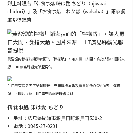
鄉土料理店「御食事処 味は愛 ちどり（ajiwaai
chidori）」及「お食事処 わかば（wakaba）」兩家餐
廳都很推薦。
黃澄澄的檸檬片鋪滿表面的「檸檬鍋」，讓人胃口大開、食指大動。圖片來
源｜HIT廣島縣觀光聯盟提供
生口島有兩家老字號餐廳提供充滿檸檬清香及豐富維他命C的清爽「檸檬
鍋」。圖片來源｜HIT廣島縣觀光聯盟提供
御食事処 味は愛 ちどり
地址：広島県尾道市瀬戸田町瀬戸田530-2
電話：0845-27-0231