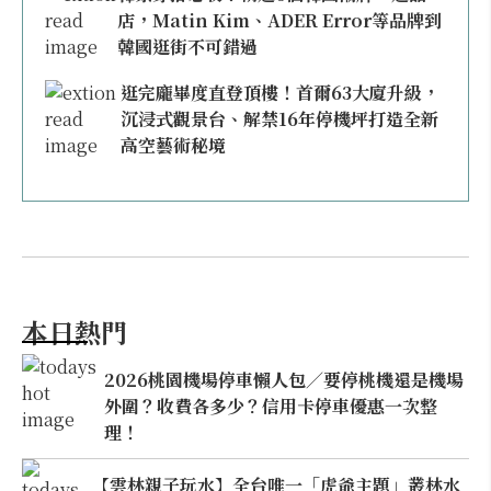
店，Matin Kim、ADER Error等品牌到
韓國逛街不可錯過
逛完龐畢度直登頂樓！首爾63大廈升級，
沉浸式觀景台、解禁16年停機坪打造全新
高空藝術秘境
本日熱門
2026桃園機場停車懶人包／要停桃機還是機場
外圍？收費各多少？信用卡停車優惠一次整
理！
【雲林親子玩水】全台唯一「虎爺主題」叢林水