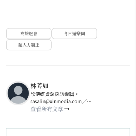
高雄燈會
冬日遊樂園
超人力霸王
林芳如
欣傳媒資深採訪編輯。
sasalin@xinmedia.com／
happy21917@gmail.com
查看所有文章