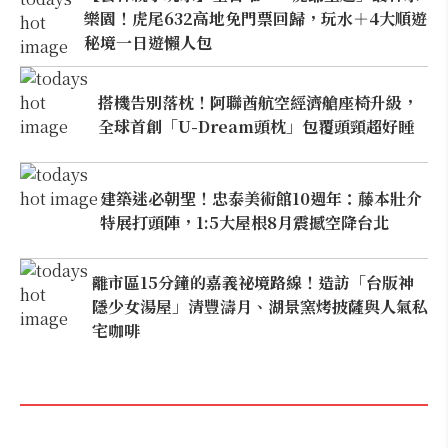
樂園！虎尾632高地免門票回歸，玩水＋4大順遊
秘境一日遊懶人包
搭機告別落枕！阿聯酋航空經濟艙座椅升級，
全球首創「U-Dream頭枕」包覆頭頸超好睡
建築迷必朝聖！忠泰美術館10週年：藤本壯介
特展打頭陣，1:5大屋根8月震撼空降台北
離市區15分鐘的嘉義祕境路線！造訪「台版神
隱少女湯屋」清豐濤月、湖景窯烤披薩與人氣私
宅咖啡