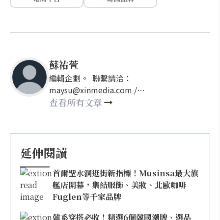
蘇祐萱
編輯企劃。 聯繫請洽：
maysu@xinmedia.com /
may860527@gmail.com
查看所有文章
延伸閱讀
首爾聖水洞逛街新指標！Musinsa最大旗
艦店開幕，集結服飾、美妝、北歐咖啡
Fuglen等千家品牌
韓系穿搭必收！精選6個韓國潮牌、選品