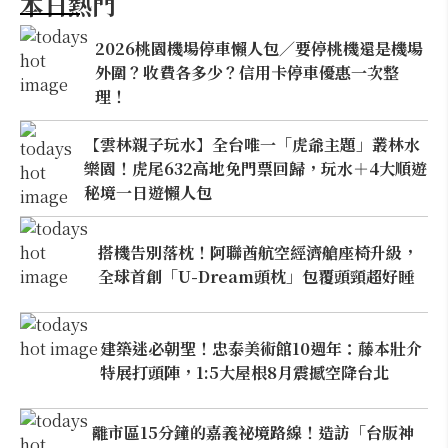
本日熱門
2026桃園機場停車懶人包／要停桃機還是機場
外圍？收費各多少？信用卡停車優惠一次整
理！
【雲林親子玩水】全台唯一「虎爺主題」叢林水
樂園！虎尾632高地免門票回歸，玩水＋4大順遊
秘境一日遊懶人包
搭機告別落枕！阿聯酋航空經濟艙座椅升級，
全球首創「U-Dream頭枕」包覆頭頸超好睡
建築迷必朝聖！忠泰美術館10週年：藤本壯介
特展打頭陣，1:5大屋根8月震撼空降台北
離市區15分鐘的嘉義祕境路線！造訪「台版神