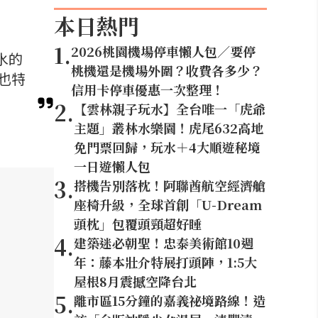
本日熱門
1
.
2026桃園機場停車懶人包／要停
水的
桃機還是機場外圍？收費各多少？
也特
信用卡停車優惠一次整理！
2
.
【雲林親子玩水】全台唯一「虎爺
主題」叢林水樂園！虎尾632高地
免門票回歸，玩水＋4大順遊秘境
一日遊懶人包
3
.
搭機告別落枕！阿聯酋航空經濟艙
座椅升級，全球首創「U-Dream
頭枕」包覆頭頸超好睡
4
.
建築迷必朝聖！忠泰美術館10週
年：藤本壯介特展打頭陣，1:5大
屋根8月震撼空降台北
5
.
離市區15分鐘的嘉義祕境路線！造