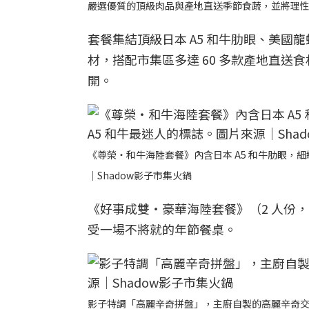
嚴選優質的頂級肉品與產地直送季節食蔬，並將理性
套餐集結頂級日本 A5 和牛肋眼、美國龍蝦
材，搭配市集區多達 60 多款產地直
開。
《尊榮・和牛海陸套餐》內含日本 A5 和牛肋眼，
｜Shadow影子市集火鍋
《好事成雙・豪華海陸套餐》（2 人份，
受一場不將就的年節餐桌。
影子特調「高麗辛奇拼盤」，主廚自製的高麗辛奇交