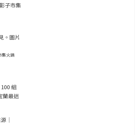
市集火鍋
00 組
宜蘭最迷