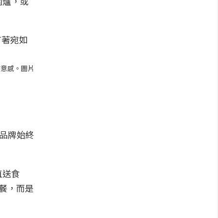
圍爐，或
詩意感。圖片
，品牌始終
直送食
一餐，而是