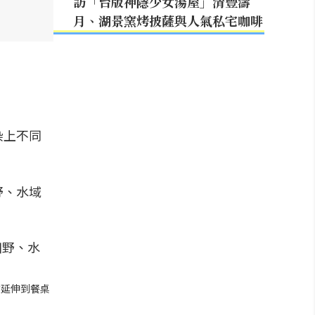
訪「台版神隱少女湯屋」清豐濤
月、湖景窯烤披薩與人氣私宅咖啡
染上不同
野、水域
然延伸到餐桌