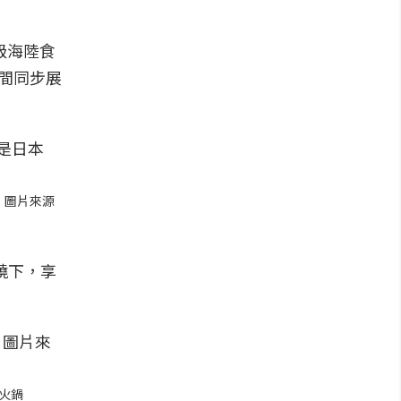
界級海陸食
之間同步展
。圖片來源
繞下，享
火鍋