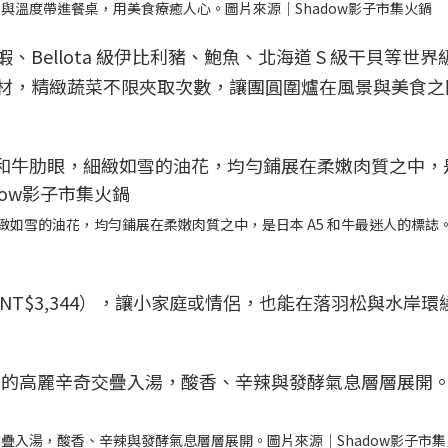
與溫度帶進餐桌，用美食療癒人心。圖片來源｜Shadow影子市集火鍋
、Bellota 級伊比利豬、鮑魚、北海道 S 級干貝等世
送食材，精緻蔬菜不限夾取次數，讓團圓圍爐在風景與美食
細緻如雪的油花，均勻鋪展在柔嫩肉質之中，是日本 A5 和牛最迷人的標誌
NT$3,344），讓小家庭或情侶，也能在落羽松與水岸環
疊入湯，酸香、辛辣與發酵氣息層層展開。圖片來源｜Shadow影子市集