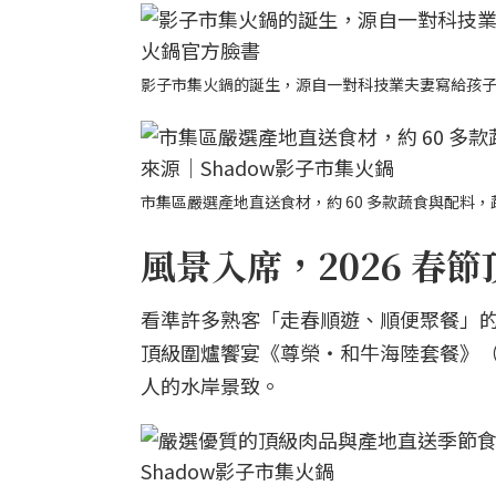
影子市集火鍋的誕生，源自一對科技業夫妻寫給孩子
市集區嚴選產地直送食材，約 60 多款蔬食與配料
風景入席，2026 春
看準許多熟客「走春順遊、順便聚餐」的需求
頂級圍爐饗宴《尊榮・和牛海陸套餐》（3
人的水岸景致。