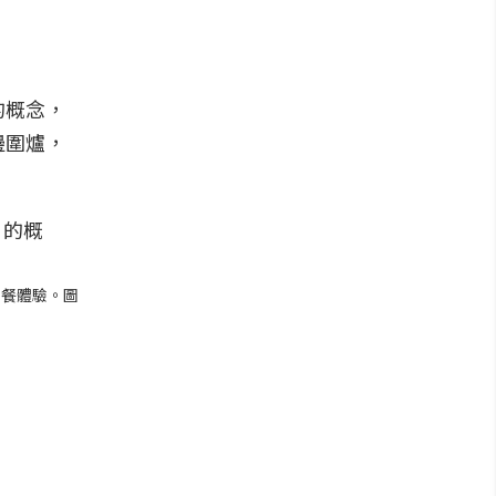
的概念，
邊圍爐，
用餐體驗。圖