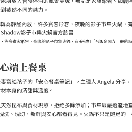
一處讓旅人暫時停泊的風景場域，無論是家族聚餐、節慶
受到截然不同的魅力。
斂，許多賓客形容，夜晚的影子市集火鍋，有著宛如「台版金閣寺」般的
心端上餐桌
寫給孩子的「安心餐桌筆記」。主理人 Angela 分享
食材本身的清甜與溫度。
以天然昆布與食材現熬，拒絕多餘添加；市集區嚴選產地
點、現洗、現切，新鮮與安心都看得見。火鍋不只是飽足的