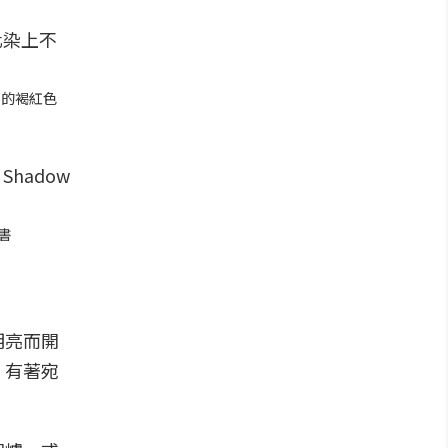
潤的褐紅色
書
明亮而開
，有著宛