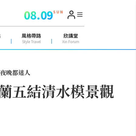
08.09
S U N
點
風格帶路
欣講堂
Style Travel
Xin Forum
夜晚都迷人
蘭五結清水模景觀