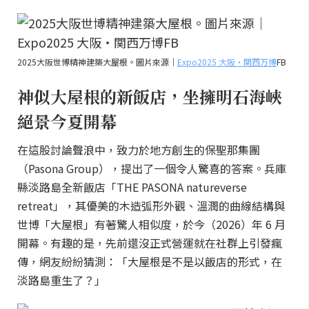
2025大阪世博精神建築大屋根。圖片來源｜
Expo2025 大阪・関西万博
FB
神似大屋根的新飯店，坐擁明石海峽
絕景今夏開幕
在這股討論聲浪中，致力於地方創生的保聖那集團
（Pasona Group），提出了一個令人驚喜的答案。兵庫
縣淡路島全新飯店「THE PASONA natureverse
retreat」，其優美的木造弧形外觀、溫潤的曲線結構與
世博「大屋根」有著驚人相似度，於今（2026）年 6 月
開幕。有趣的是，先前還沒正式營運就在社群上引發瘋
傳，網友紛紛猜測：「大屋根是不是以飯店的形式，在
淡路島重生了？」