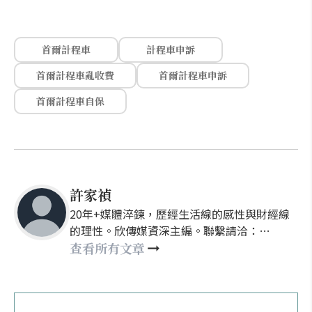
首爾計程車
計程車申訴
首爾計程車亂收費
首爾計程車申訴
首爾計程車自保
許家禎
20年+媒體淬鍊，歷經生活線的感性與財經線
的理性。欣傳媒資深主編。聯繫請洽：
nellyhsu@xinmedia.com
查看所有文章