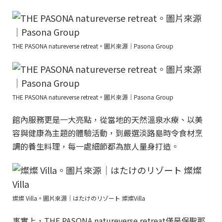
THE PASONA natureverse retreat。圖片來源｜Pasona Group
THE PASONA natureverse retreat。圖片來源｜Pasona Group
館內服務更是一大亮點，從當地的天然溫泉水療、以美
容與健康為主題的體驗活動，到嚴選淡路島時令食材烹
調的養生料理，每一處細節都為旅人量身打造。
燦燦 Villa。圖片來源｜はたけのリゾート 燦燦Villa
事實上，THE PASONA natureverse retreat僅是保聖那