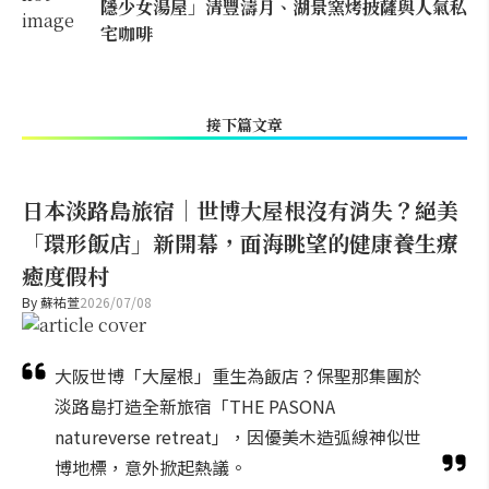
隱少女湯屋」清豐濤月、湖景窯烤披薩與人氣私
宅咖啡
接下篇文章
日本淡路島旅宿｜世博大屋根沒有消失？絕美
「環形飯店」新開幕，面海眺望的健康養生療
癒度假村
By
蘇祐萱
2026/07/08
大阪世博「大屋根」重生為飯店？保聖那集團於
淡路島打造全新旅宿「THE PASONA
natureverse retreat」，因優美木造弧線神似世
博地標，意外掀起熱議。