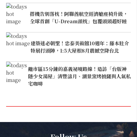
搭機告別落枕！阿聯酋航空經濟艙座椅升級，
全球首創「U-Dream頭枕」包覆頭頸超好睡
建築迷必朝聖！忠泰美術館10週年：藤本壯介
特展打頭陣，1:5大屋根8月震撼空降台北
離市區15分鐘的嘉義祕境路線！造訪「台版神
隱少女湯屋」清豐濤月、湖景窯烤披薩與人氣私
宅咖啡
Follow Us