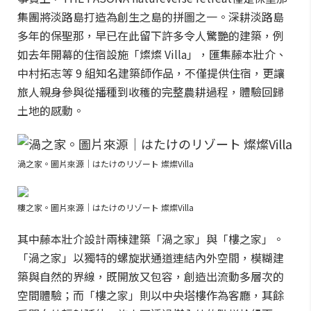
集團將淡路島打造為創生之島的拼圖之一。深耕淡路島
多年的保聖那，早已在此留下許多令人驚艷的建築，例
如去年開幕的住宿設施「燦燦 Villa」，匯集藤本壯介、
中村拓志等 9 組知名建築師作品，不僅提供住宿，更讓
旅人親身參與從播種到收穫的完整農耕過程，體驗回歸
土地的感動。
渦之家。圖片來源｜はたけのリゾート 燦燦Villa
樓之家。圖片來源｜はたけのリゾート 燦燦Villa
其中藤本壯介設計兩棟建築「渦之家」與「樓之家」。
「渦之家」以獨特的螺旋狀通道連結內外空間，模糊建
築與自然的界線，既開放又包容，創造出流動多層次的
空間體驗；而「樓之家」則以中央塔樓作為客廳，其餘