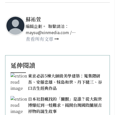
蘇祐萱
編輯企劃。 聯繫請洽：
maysu@xinmedia.com /
may860527@gmail.com
查看所有文章
延伸閱讀
東京必訪5棟大師級美學建築：蒐集隈研
吾、安藤忠雄、妹島和世、丹下健三、谷
口吉生經典作品
日本社群瘋找的「蘭獸」是誰？從大阪世
博爆紅到一娃難求，揭開台灣國際蘭展吉
祥物的誕生故事