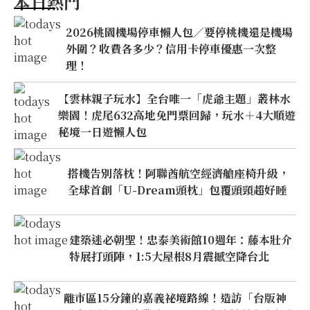
本日熱門
2026桃園機場停車懶人包／要停桃機還是機場
外圍？收費各多少？信用卡停車優惠一次整
理！
【雲林親子玩水】全台唯一「虎爺主題」叢林水
樂園！虎尾632高地免門票回歸，玩水＋4大順遊
秘境一日遊懶人包
搭機告別落枕！阿聯酋航空經濟艙座椅升級，
全球首創「U-Dream頭枕」包覆頭頸超好睡
建築迷必朝聖！忠泰美術館10週年：藤本壯介
特展打頭陣，1:5大屋根8月震撼空降台北
離市區15分鐘的嘉義祕境路線！造訪「台版神