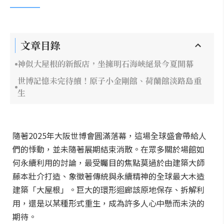
文章目錄
神似大屋根的新飯店，坐擁明石海峽絕景今夏開幕
世博記憶未完待續！原子小金剛館、荷蘭館淡路島重
生
隨著2025年大阪世博會圓滿落幕，這場全球盛會帶給人
們的悸動，並未隨著展期結束消散。在眾多關於場館如
何永續利用的討論，最受矚目的焦點莫過於由建築大師
藤本壯介打造、象徵著傳統與永續精神的全球最大木造
建築「大屋根」。巨大的環形迴廊該原地保存、拆解利
用，還是以某種形式重生，成為許多人心中懸而未決的
期待。