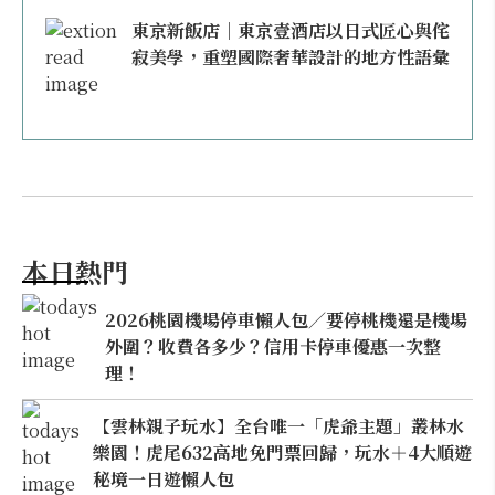
東京新飯店｜東京壹酒店以日式匠心與侘
寂美學，重塑國際奢華設計的地方性語彙
本日熱門
2026桃園機場停車懶人包／要停桃機還是機場
外圍？收費各多少？信用卡停車優惠一次整
理！
【雲林親子玩水】全台唯一「虎爺主題」叢林水
樂園！虎尾632高地免門票回歸，玩水＋4大順遊
秘境一日遊懶人包