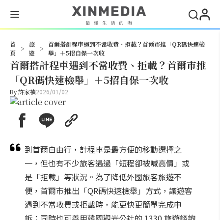
搜尋
首
旅
首爾搭計程車遇到不當收費、拒載？首爾市推「QR碼快速檢
>
>
頁
遊
舉」＋5招自保一次收
首爾搭計程車遇到不當收費、拒載？首爾市推
「QR碼快速檢舉」＋5招自保一次收
By
許家禎
2026/01/02
到首爾自由行，計程車是最方便的移動選擇之
一，但也有不少旅客遇過「短程卻被喊高價」或
是「拒載」等狀況。為了降低外國旅客旅遊不
便，首爾市推出「QR碼快速檢舉」方式，讓遊客
遇到不當收費或拒載時，能更快更簡單完成申
訴；同時也可善用韓國觀光公社的 1330 旅遊諮詢