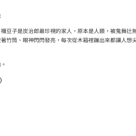
妹
」禰豆子是炭治郎最珍視的家人，原本是人類，被鬼舞辻
咬著竹筒、眼神閃閃發亮，每次從木箱裡蹦出來都讓人想
燒。
）