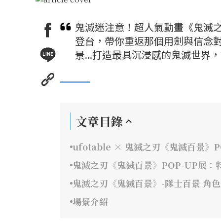
鬼滅迷注意！超人氣動畫《鬼滅之刃》
登台，帶你重返那個用劍與信念對
景...打造最具沉浸感的鬼滅世
文章目錄
ufotable × 鬼滅之刃《鬼滅百景》P
鬼滅之刃《鬼滅百景》POP-UP展：
鬼滅之刃《鬼滅百景》-隊士百景 角
場景介紹