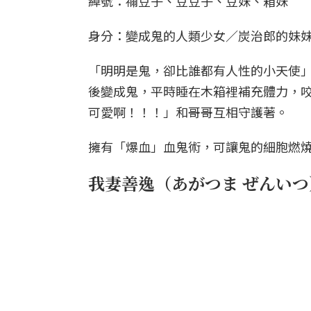
綽號：禰豆子、豆豆子、豆妹、箱妹
身分：變成鬼的人類少女／炭治郎的妹
「明明是鬼，卻比誰都有人性的小天使
後變成鬼，平時睡在木箱裡補充體力，
可愛啊！！！」和哥哥互相守護著。
擁有「爆血」血鬼術，可讓鬼的細胞燃
我妻善逸（あがつま ぜんいつ