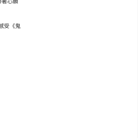
帶著心願
起感受《鬼