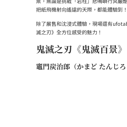
票，無論是挑戰「岩柱」悲鳴嶼行冥嚴
把紙飛機射向遙遠的天際，都能體驗到
除了展售和沈浸式體驗，現場還有ufota
滅之刃》全方位感受的魅力！
鬼滅之刃《鬼滅百景》
竈門炭治郎（かまど たんじろ