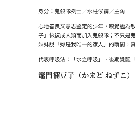
身分：鬼殺隊劍士／水柱候補／主角
心地善良又意志堅定的少年，嗅覺極為
子」恢復成人類而加入鬼殺隊；不只是
妹妹說「妳是我唯一的家人」的瞬間，
代表呼吸法：「水之呼吸」、後期覺醒
竈門禰豆子（かまど ねずこ）