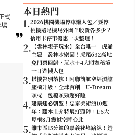
本日熱門
」正式
1
.
2026桃園機場停車懶人包／要停
卡場
桃機還是機場外圍？收費各多少？
信用卡停車優惠一次整理！
2
.
【雲林親子玩水】全台唯一「虎爺
主題」叢林水樂園！虎尾632高地
免門票回歸，玩水＋4大順遊秘境
一日遊懶人包
3
.
搭機告別落枕！阿聯酋航空經濟艙
座椅升級，全球首創「U-Dream
頭枕」包覆頭頸超好睡
4
.
建築迷必朝聖！忠泰美術館10週
年：藤本壯介特展打頭陣，1:5大
屋根8月震撼空降台北
5
.
離市區15分鐘的嘉義祕境路線！造