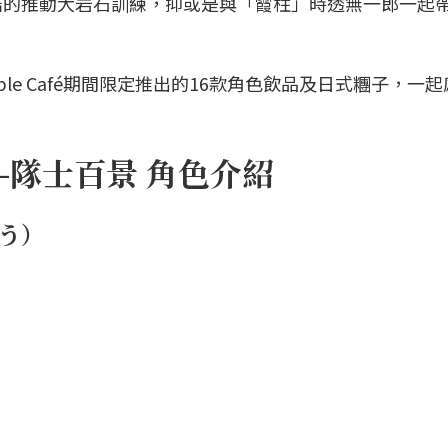
酷的推動大岩石訓練，抑或是與「霞柱」時透無一郎一起
！
ble Café期間限定推出的16款角色飲品及日式糰子，一
-隊士百景 角色介紹
う）