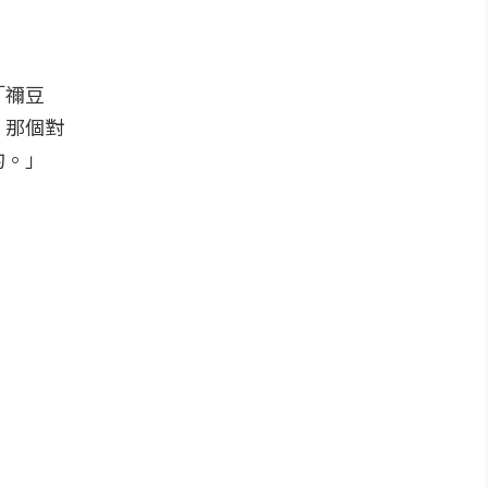
「禰豆
、那個對
的。」