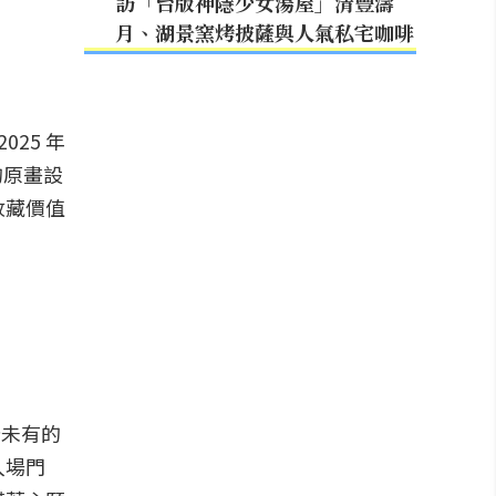
訪「台版神隱少女湯屋」清豐濤
月、湖景窯烤披薩與人氣私宅咖啡
025 年
貴的原畫設
收藏價值
所未有的
入場門