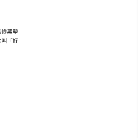
無慘襲擊
尖叫「好