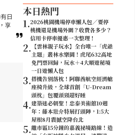
本日熱門
動有日
1
.
2026桃園機場停車懶人包／要停
，享
桃機還是機場外圍？收費各多少？
信用卡停車優惠一次整理！
2
.
【雲林親子玩水】全台唯一「虎爺
主題」叢林水樂園！虎尾632高地
免門票回歸，玩水＋4大順遊秘境
一日遊懶人包
3
.
搭機告別落枕！阿聯酋航空經濟艙
座椅升級，全球首創「U-Dream
頭枕」包覆頭頸超好睡
4
.
建築迷必朝聖！忠泰美術館10週
年：藤本壯介特展打頭陣，1:5大
屋根8月震撼空降台北
5
.
離市區15分鐘的嘉義祕境路線！造