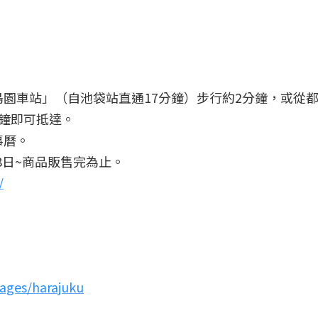
園車站」（自池袋站直通17分鐘）步行約2分鐘，或從
鐘即可抵達。
事曆。
18日~商品販售完為止。
/
7
pages/harajuku