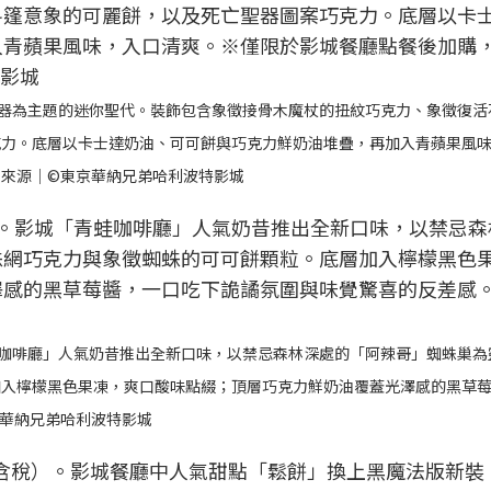
聖器為主題的迷你聖代。裝飾包含象徵接骨木魔杖的扭紋巧克力、象徵復活
克力。底層以卡士達奶油、可可餅與巧克力鮮奶油堆疊，再加入青蘋果風
來源｜©東京華納兄弟哈利波特影城
蛙咖啡廳」人氣奶昔推出全新口味，以禁忌森林深處的「阿辣哥」蜘蛛巢為
加入檸檬黑色果凍，爽口酸味點綴；頂層巧克力鮮奶油覆蓋光澤感的黑草
華納兄弟哈利波特影城