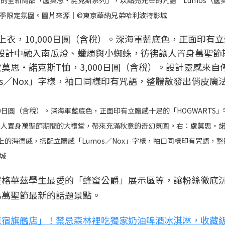
的全新商品「盧莫思・諾克斯系列」，以點亮光芒的咒語“Lumos（盧
秋季限定氛圍。圖片來源｜©東京華納兄弟哈利波特影城
10,000日圓（含稅）。深海軍藍底色，正面印有立體感十足的「HOGWARTS
人置身萬聖節期間的大禮堂，帶來充滿秋意的奇幻氛圍。右：盧莫思・諾
杖上的海德威，搭配立體感「Lumos／Nox」字樣，袖口同樣印有咒語，
城
霍格華茲學生最愛的「蜂蜜公爵」展示區等，讓粉絲徹底
為萬聖節最新的話題景點。
原宿旗艦店」！禁忌森林裡吃獨家奶油啤酒冰淇淋，收藏