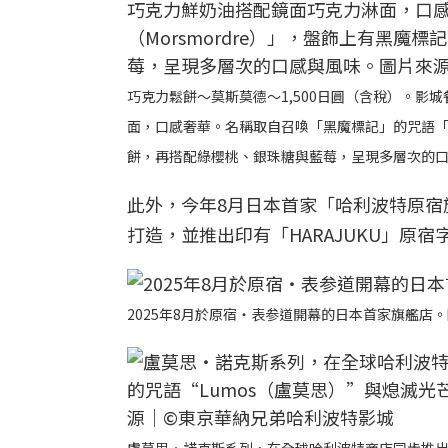
巧克力鬆餅～莫斯莫德～1,500日圓（含稅）。
面，口感奢華。名稱取自召喚「黑魔標記」的咒語「莫
餅，再搭配綠櫻桃、銀珠糖與藍莓，呈現多層次的口
此外，今年8月日本首家「哈利波特原宿
打造，並推出印有「HARAJUKU」原
2025年8月於原宿・表参道開幕的日本首家旗艦店