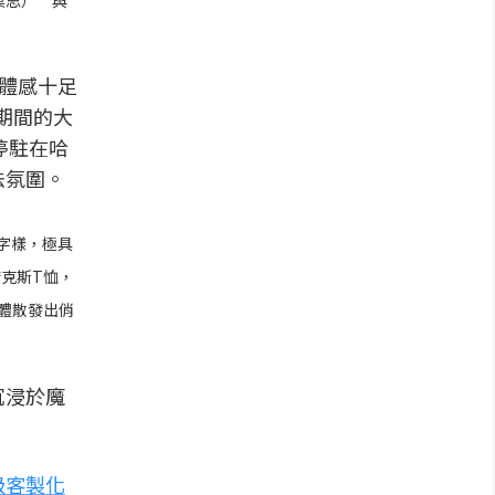
莫思）”與
」字樣，極具
克斯T恤，
整體散發出俏
沉浸於魔
級客製化