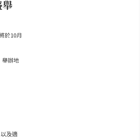
盛舉
將於10月
，舉辦地
n」以及適