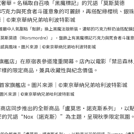
影城餐廳中人氣甜點「鬆餅」換上黑魔法版新裝。濃郁的巧克力鮮奶油搭配鏡
斯莫德（Morsmordre）」，盤飾上有黑魔標記巧克力與死食者斗篷
感與風味。圖片來源｜©東京華納兄弟哈利波特影城
旗艦店」在原宿表參道隆重開幕。店內以電影「禁忌森林
宿字樣的限定商品，兼具收藏性與紀念價值。
。圖片來源｜©東京華納兄弟哈利波特影城