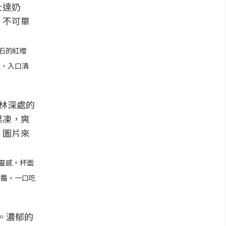
石的紅櫻
味，入口清
靈感。杯面
莓醬，一口吃