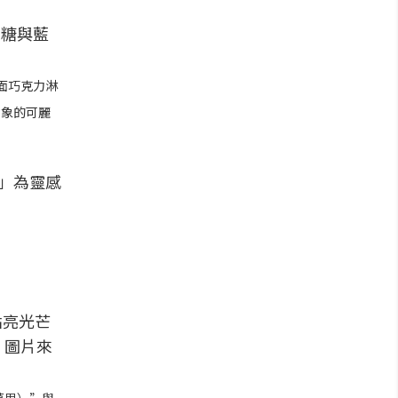
面巧克力淋
意象的可麗
」為靈感