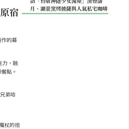
訪「台版神隱少女湯屋」清豐濤
月、湖景窯烤披薩與人氣私宅咖啡
幕原宿
製作的幕
。
克力，融
節餐點。