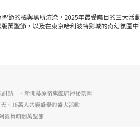
萬聖節的橘與黑所渲染，2025年最受矚目的三大活
咪版萬聖節，以及在東京哈利波特影城的奇幻氛圍中
魔法甜點」、新開幕原宿旗艦店神祕氛圍
續3天、16萬人共襄盛舉的盛大活動
咪阿波舞萌翻萬聖節