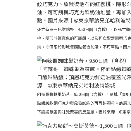
死亡聖器三色甜點杯，450日圓（含稅）。以死亡
桃、隱形斗篷意象的可麗餅，以及死亡聖器圖案巧
爽。※僅限於影城餐廳點餐後加購，不可單點。圖片
阿辣哥蜘蛛巢奶昔，950日圓（含稅）。影城「青
點綴蜘蛛網巧克力與象徵蜘蛛的可可餅顆粒。底層
下詭譎氛圍與味覺驚喜的反差感。圖片來源｜©東京