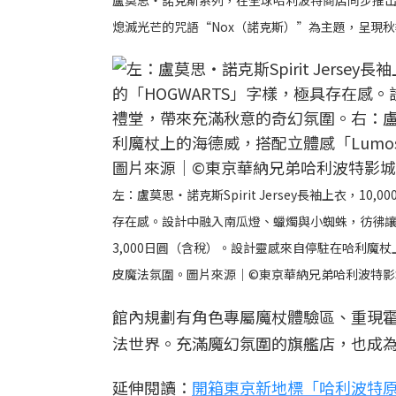
盧莫思・諾克斯系列，在全球哈利波特商店同步推出
熄滅光芒的咒語“Nox（諾克斯）”為主題，呈現
左：盧莫思・諾克斯Spirit Jersey長袖上衣，
存在感。設計中融入南瓜燈、蠟燭與小蜘蛛，彷彿讓
3,000日圓（含稅）。設計靈感來自停駐在哈利魔
皮魔法氛圍。圖片來源｜©東京華納兄弟哈利波特影
館內規劃有角色專屬魔杖體驗區、重現
法世界。充滿魔幻氛圍的旗艦店，也成
延伸閱讀：
開箱東京新地標「哈利波特