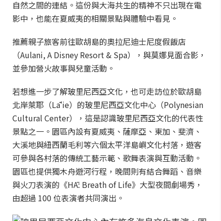
自然之間的連結。這份與大海共生的精神不只出現在電
影中，也能在夏威夷的相關景點與體驗中看見。
推薦親子旅客前往歐胡島的奧拉尼迪士尼度假飯店
（Aulani, A Disney Resort & Spa），與莫娜見面合影，
並參加營火故事與兒童活動。
若想進一步了解玻里尼西亞文化，也可走訪位於歐胡島
北岸萊耶（Lāʻie）的玻里尼西亞文化中心（Polynesian
Cultural Center），這是認識玻里尼西亞文化的代表性
景點之一。園區內設有夏威夷、薩摩亞、東加、斐濟、
大溪地與紐西蘭毛利等六個太平洋島嶼文化村落，遊客
可參與各村落的傳統工藝示範、歌舞表演與互動活動。
園區也提供獨木舟遊河行程，晚間則有結合舞蹈、音樂
與火刀表演的《HĀ: Breath of Life》大型夜間劇場秀，
由超過 100 位表演者共同演出。