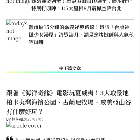
建築迷必朝聖！忠泰美術館10週年：藤本壯介
特展打頭陣，1:5大屋根8月震撼空降台北
離市區15分鐘的嘉義祕境路線！造訪「台版神
隱少女湯屋」清豐濤月、湖景窯烤披薩與人氣私
宅咖啡
接下篇文章
跟著《海洋奇緣》電影玩夏威夷！3大取景地
柏卡夷灣海濱公園、古蘭尼牧場、威美亞山谷
有什麼好玩？
By
林芳如
2026/07/09