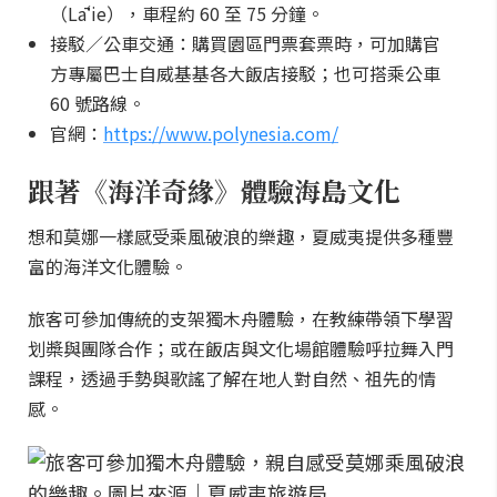
（Lāʻie），車程約 60 至 75 分鐘。
接駁／公車交通：購買園區門票套票時，可加購官
方專屬巴士自威基基各大飯店接駁；也可搭乘公車
60 號路線。
官網：
https://www.polynesia.com/
跟著《海洋奇緣》體驗海島文化
想和莫娜一樣感受乘風破浪的樂趣，夏威夷提供多種豐
富的海洋文化體驗。
旅客可參加傳統的支架獨木舟體驗，在教練帶領下學習
划槳與團隊合作；或在飯店與文化場館體驗呼拉舞入門
課程，透過手勢與歌謠了解在地人對自然、祖先的情
感。