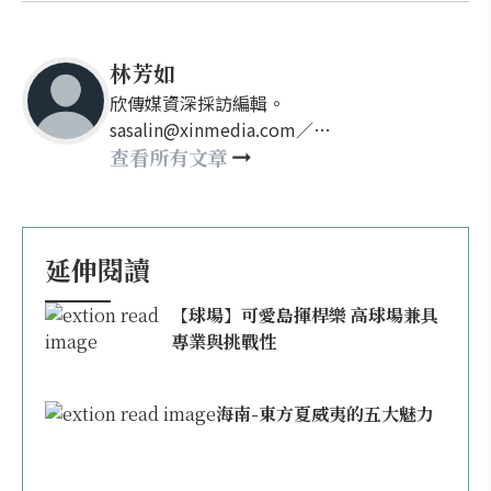
林芳如
欣傳媒資深採訪編輯。
sasalin@xinmedia.com／
happy21917@gmail.com
查看所有文章
延伸閱讀
【球場】可愛島揮桿樂 高球場兼具
專業與挑戰性
海南-東方夏威夷的五大魅力