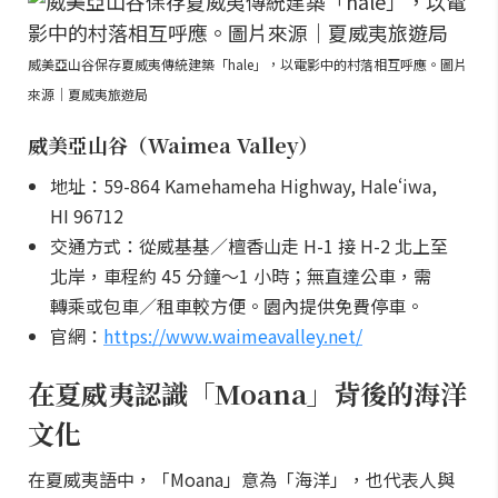
威美亞山谷保存夏威夷傳統建築「hale」，以電影中的村落相互呼應。圖片
來源｜夏威夷旅遊局
威美亞山谷（Waimea Valley）
地址：59-864 Kamehameha Highway, Haleʻiwa,
HI 96712
交通方式：從威基基／檀香山走 H-1 接 H-2 北上至
北岸，車程約 45 分鐘～1 小時；無直達公車，需
轉乘或包車／租車較方便。園內提供免費停車。
官網：
https://www.waimeavalley.net/
在夏威夷認識「Moana」背後的海洋
文化
在夏威夷語中，「Moana」意為「海洋」，也代表人與