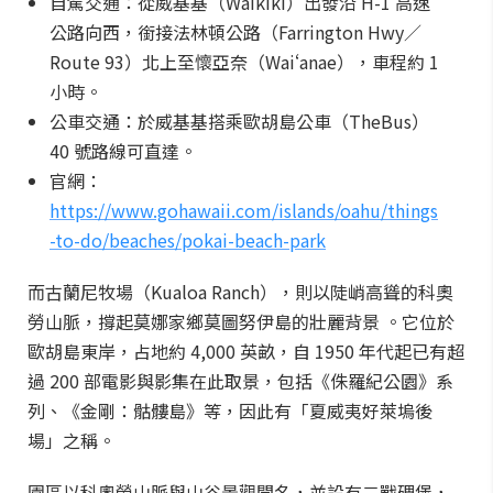
自駕交通：從威基基（Waikīkī）出發沿 H-1 高速
公路向西，銜接法林頓公路（Farrington Hwy／
Route 93）北上至懷亞奈（Waiʻanae），車程約 1
小時。
公車交通：於威基基搭乘歐胡島公車（TheBus）
40 號路線可直達。
官網：
https://www.gohawaii.com/islands/oahu/things
-to-do/beaches/pokai-beach-park
而古蘭尼牧場（Kualoa Ranch），則以陡峭高聳的科奧
勞山脈，撐起莫娜家鄉莫圖努伊島的壯麗背景 。它位於
歐胡島東岸，占地約 4,000 英畝，自 1950 年代起已有超
過 200 部電影與影集在此取景，包括《侏羅紀公園》系
列、《金剛：骷髏島》等，因此有「夏威夷好萊塢後
場」之稱。
園區以科奧勞山脈與山谷景觀聞名，並設有二戰碉堡，