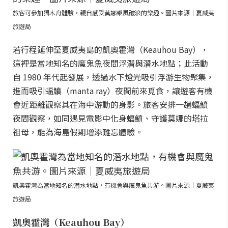
旅客可參加獨木舟體驗，親自感受莫娜乘風破浪的樂趣。圖片來源｜夏威夷
旅遊局
若行程延伸至夏威夷島的凱奧霍灣（Keauhou Bay），
這裡是當地知名的魔鬼魚夜間浮潛與潛水地點；此活動
自 1980 年代起發展，透過水下燈光吸引浮游生物聚集，
進而吸引蝠鱝（manta ray）夜間前來覓食，讓遊客有機
會近距離觀察其在海中游動的身影。旅客安排一趟蝠鱝
夜間觀察，如同遇見電影中化身蝠鱝、守護莫娜的塔拉
祖母，能為海島假期增添難忘體驗。
凱奧霍灣為當地知名的潛水地點，有機會與魔鬼魚共游。圖片來源｜夏威夷
旅遊局
凱奧霍灣（Keauhou Bay）