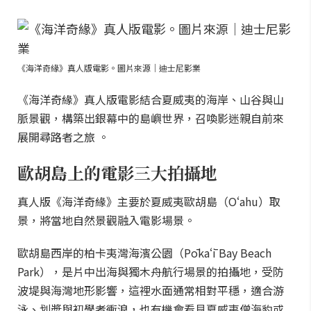
《海洋奇緣》真人版電影。圖片來源｜迪士尼影業
《海洋奇緣》真人版電影結合夏威夷的海岸、山谷與山
脈景觀，構築出銀幕中的島嶼世界，召喚影迷親自前來
展開尋路者之旅 。
歐胡島上的電影三大拍攝地
真人版《海洋奇緣》主要於夏威夷歐胡島（Oʻahu）取
景，將當地自然景觀融入電影場景。
歐胡島西岸的柏卡夷灣海濱公園（Pōkaʻī Bay Beach
Park），是片中出海與獨木舟航行場景的拍攝地，受防
波堤與海灣地形影響，這裡水面通常相對平穩，適合游
泳、划槳與初學者衝浪，也有機會看見夏威夷僧海豹或