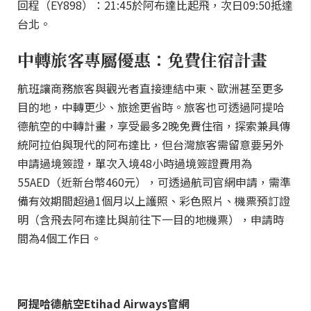
回程（EY898）：21:45於阿布達比起飛，次日09:50抵達
台北。
中轉旅客專屬優惠：免費住宿計畫
航班讓商務旅客與觀光者直接連結中東、歐洲甚至更多
目的地，中轉更少、旅途更省時。旅客也可透過阿提哈
德航空的中轉計畫，享受最多2晚免費住宿，探索兼具傳
統阿拉伯與現代的阿布達比，但台灣旅客需留意要另外
申請過境簽證，單次入境48小時過境簽證費用為
55AED（近新台幣460元），可透過航司官網申請，需準
備有效期間超過1個月以上護照、彩色照片、機票預訂證
明（含飛去阿布達比與前往下一目的地機票），申請時
間為4個工作日。
阿提哈德航空Etihad Airways官網