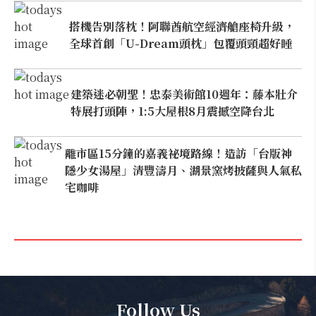
搭機告別落枕！阿聯酋航空經濟艙座椅升級，
全球首創「U-Dream頭枕」包覆頭頸超好睡
建築迷必朝聖！忠泰美術館10週年：藤本壯介
特展打頭陣，1:5大屋根8月震撼空降台北
離市區15分鐘的嘉義祕境路線！造訪「台版神
隱少女湯屋」清豐濤月、湖景窯烤披薩與人氣私
宅咖啡
Follow Us