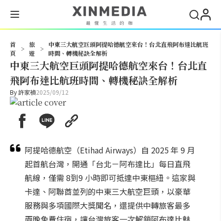
搜尋
首
旅
中東三大航空巨頭阿提哈德航空來台！台北直飛阿布達比航班
>
>
頁
遊
時間、轉機秘訣全解析
中東三大航空巨頭阿提哈德航空來台！台北直
飛阿布達比航班時間、轉機秘訣全解析
By
許家禎
2025/09/12
阿提哈德航空（Etihad Airways）自 2025 年 9 月
起首航台灣，開通「台北－阿布達比」每日直飛
航線，僅需 8到9 小時即可抵達中東樞紐。這家與
卡達、阿聯酋並列的中東三大航空巨頭，以豪華
服務與多項國際大獎聞名，還提供中轉旅客最多
兩晚免費住宿，讓台灣旅客一次解鎖阿布達比魅