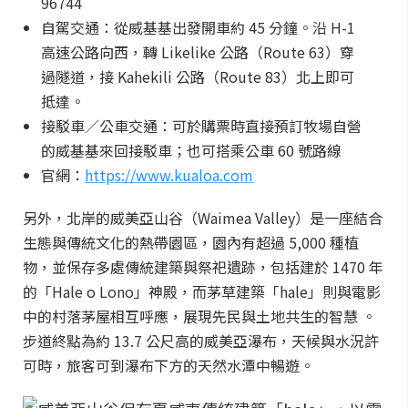
96744
自駕交通：從威基基出發開車約 45 分鐘。沿 H-1
高速公路向西，轉 Likelike 公路（Route 63）穿
過隧道，接 Kahekili 公路（Route 83）北上即可
抵達。
接駁車／公車交通：可於購票時直接預訂牧場自營
的威基基來回接駁車；也可搭乘公車 60 號路線
官網：
https://www.kualoa.com
另外，北岸的威美亞山谷（Waimea Valley）是一座結合
生態與傳統文化的熱帶園區，園內有超過 5,000 種植
物，並保存多處傳統建築與祭祀遺跡，包括建於 1470 年
的「Hale o Lono」神殿，而茅草建築「hale」則與電影
中的村落茅屋相互呼應，展現先民與土地共生的智慧 。
步道終點為約 13.7 公尺高的威美亞瀑布，天候與水況許
可時，旅客可到瀑布下方的天然水潭中暢遊。