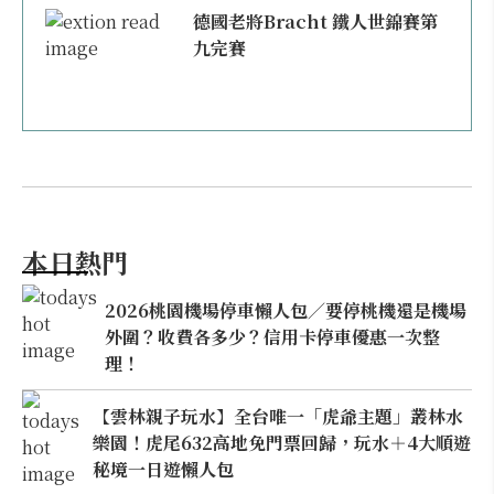
德國老將Bracht 鐵人世錦賽第
九完賽
本日熱門
2026桃園機場停車懶人包／要停桃機還是機場
外圍？收費各多少？信用卡停車優惠一次整
理！
【雲林親子玩水】全台唯一「虎爺主題」叢林水
樂園！虎尾632高地免門票回歸，玩水＋4大順遊
秘境一日遊懶人包