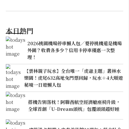
本日熱門
2026桃園機場停車懶人包／要停桃機還是機場
外圍？收費各多少？信用卡停車優惠一次整
理！
【雲林親子玩水】全台唯一「虎爺主題」叢林水
樂園！虎尾632高地免門票回歸，玩水＋4大順遊
秘境一日遊懶人包
搭機告別落枕！阿聯酋航空經濟艙座椅升級，
全球首創「U-Dream頭枕」包覆頭頸超好睡