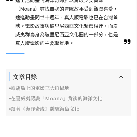
迪士尼動畫《海洋奇緣》以勇敢少女莫娜
（Moana）尋找自我的冒險故事受到觀眾喜愛，
適逢動畫問世十週年，真人版電影也已在台灣首
映。電影故事與玻里尼西亞文化緊密相連，而夏
威夷群島身為玻里尼西亞文化圈的一部分，也是
真人版電影的主要取景地。
文章目錄
歐胡島上的電影三大拍攝地
在夏威夷認識「Moana」背後的海洋文化
跟著《海洋奇緣》體驗海島文化