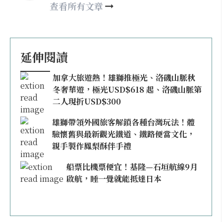
nellyhsu@xinmedia.com
查看所有文章
延伸閱讀
加拿大旅遊熱！雄獅推極光、洛磯山脈秋
冬奢華遊，極光USD$618 起、洛磯山脈第
二人現折USD$300
雄獅帶領外國旅客解鎖各種台灣玩法！體
驗懷舊與最新觀光鐵道、鐵路便當文化，
親手製作鳳梨酥伴手禮
船票比機票便宜！基隆—石垣航線9月
啟航，睡一覺就能抵達日本