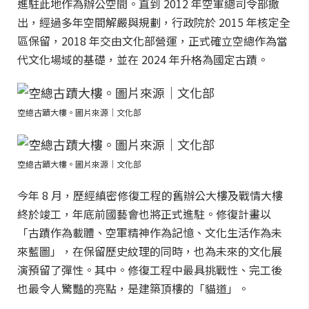
進駐此地作為辦公空間。直到 2012 年空軍總司令部撤
出，經過多年空間解嚴與規劃，行政院於 2015 年核定全
區保留，2018 年交由文化部營運，正式確立空總作為當
代文化場域的基礎，並在 2024 年升格為國定古蹟。
空總古蹟大樓。圖片來源｜文化部
空總古蹟大樓。圖片來源｜文化部
今年 8 月，歷經縝密修復工程的舊辦公大樓及戰情大樓
終於竣工，年底前國藝會也將正式進駐。修復計畫以
「古蹟作為載體、空軍精神作為記憶、文化生活作為未
來藍圖」，在保留歷史紋理的同時，也為未來的文化展
演預留了彈性。其中。修復工程中最具挑戰性、完工後
也最令人驚豔的亮點，是建築頂樓的「貓道」。