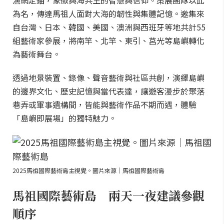
漁網定錨，象徵與海共生的智慧與信仰。策展團隊以此
為名，傳達馬祖人面對大海的韌性與集體記憶。邀集來
自台灣、日本、韓國、美國、澳洲與西班牙等地共計55
組藝術家參展，將南竿、北竿、東引、莒光等島嶼轉化
為藝術舞台。
透過地景裝置、錄像、聲音藝術與社區共創，演繹島嶼
的邊界文化、歷史記憶與當代表達，讓遊客漫步於聚落
巷弄或軍事遺構間，皆能與藝術作品不期而遇，體驗
「島嶼即展場」的獨特魅力。
2025馬祖國際藝術島主視覺。圖片來源｜馬祖國際藝術島
馬祖國際藝術島 兩天一夜建議參觀
順序