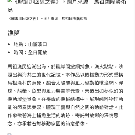
《解編那回返之徑》。圖片來源｜馬祖國際藝術島
漁夢
地點：山隴澳口
時間：全日開放
馬祖漁民迎潮出海，於礁岸間撒網捕魚，漁火點點，映
照出與海共生的世代記憶。本作品以機械動力形式重構
馬祖漁村的意象，融合太陽能與風力驅動拍楸漁網、浮
球、船槳、魚型與風力裝置等元素，營造出如夢似幻的
機動城堡景象。在裸露的機械結構中，展現純粹物理動
能的節奏與美感，體現工藝與自然之間的動態對話。此
作象徵著海上捕魚生活的軌跡，寄託對故鄉的深情思
念，亦承載著對移動家園的詩意想像。