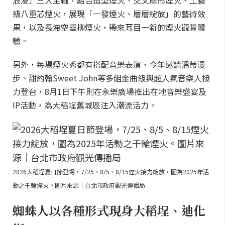
浪漫」三大主軸，結合造型煙火、交叉扇形煙火、工藝
級八重芯煙火，展現「一發煙火、層層綻放」的藝術效
果，以及長滯空垂柳煙火，帶來耳目一新的煙火觀賞體
驗。
另外，每場煙火秀都有搭配音樂表演，今年邀請溫蒂漫
步、甜約翰Sweet John等多組金曲級與超人氣音樂人接
力登台，8月1日下午則在永樂廣場推出在地音樂盛宴及
IP活動，為大稻埕舊城區注入潮流活力。
2026大稻埕夏日節登場，7/25、8/5、8/15煙火接力綻放，圖為2025年活
動之千輪煙火。圖片來源｜台北市政府觀光傳播局
蜘蛛人以各種形式現身大稻埕、迪化