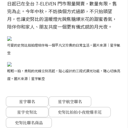
日起已在全台 7-ELEVEN 門市限量開賣，數量有限，售
完為止。今年中秋，不妨換個方式過節，不只抬頭望
月，也讓史努比的溫暖燈光與焦糖爆米花的甜蜜香氣，
陪伴你和家人、朋友共度一個更有儀式感的月光夜。
可愛的史努比拍拍燈陪伴每一個平凡又珍貴的日常生活。圖片來源｜星宇航
空
輕輕一拍，柔和的光線立刻亮起，貼心設計的三段式調光功能，隨心切換亮
度。圖片來源｜星宇航空
星宇聯名
星宇航空聯名
星宇史努比
史努比拍拍小夜燈爆米花
史努比聯名商品