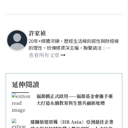
許家禎
20年+媒體淬鍊，歷經生活線的感性與財經線
的理性。欣傳媒資深主編。聯繫請洽：
nellyhsu@xinmedia.com
查看所有文章
延伸閱讀
福壽橋正式啟用——福壽基金會攜手臺
大打造永續教育與生態共融新地標
雄獅旅遊榮獲《HR Asia》亞洲最佳企業