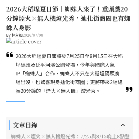
2026大稻埕夏日節｜蜘蛛人來了！重頭戲20
分鐘煙火×無人機燈光秀，迪化街商圈也有蜘
蛛人身影
By
林芳如
2026/07/08
2026大稻埕夏日節將於7月25日至8月15日在大稻
埕碼頭及延平河濱公園登場，今年與國際人氣
IP「蜘蛛人」合作，蜘蛛人不只在大稻埕碼頭廣
場出沒，也驚喜現身迪化街商圈；更將帶來2場總
長20分鐘的「煙火×無人機」燈光秀。
文章目錄
蜘蛛人×煙火×無人機燈光秀：7/25與8/15晚上8點登