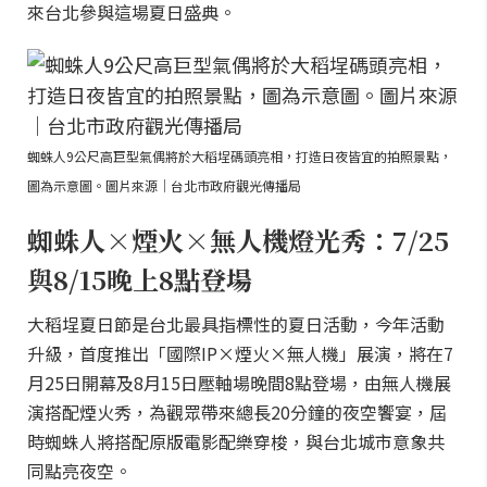
來台北參與這場夏日盛典。
蜘蛛人9公尺高巨型氣偶將於大稻埕碼頭亮相，打造日夜皆宜的拍照景點，
圖為示意圖。圖片來源｜台北市政府觀光傳播局
蜘蛛人×煙火×無人機燈光秀：7/25
與8/15晚上8點登場
大稻埕夏日節是台北最具指標性的夏日活動，今年活動
升級，首度推出「國際IP×煙火×無人機」展演，將在7
月25日開幕及8月15日壓軸場晚間8點登場，由無人機展
演搭配煙火秀，為觀眾帶來總長20分鐘的夜空饗宴，屆
時蜘蛛人將搭配原版電影配樂穿梭，與台北城市意象共
同點亮夜空。