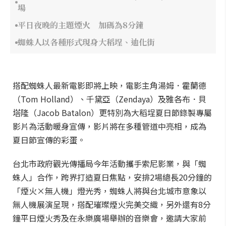
場
平日夜晚的主題煙火 加碼為8分鐘
蜘蛛人以各種形式現身大稻埕、迪化街
搭配蜘蛛人最新電影即將上映，電影主角湯姆．霍蘭德
（Tom Holland）、千黛亞（Zendaya）及雅各布．貝
塔隆（Jacob Batalon）更特別為大稻埕夏日節錄製專屬
影片為活動暖身宣傳，影片將在多種管道中亮相，成為
夏日節宣傳的彩蛋。
台北市政府觀光傳播局今年活動攜手索尼影業，與「蜘
蛛人」合作，跨界打造夏日焦點，安排2場總長20分鐘的
「煙火×無人機」燈光秀，蜘蛛人將與台北城市意象以
無人機展演呈現，搭配璀璨煙火完美交織，另外還有8分
鐘平日煙火秀及在永樂廣場舉辦的音樂會，邀請大家前