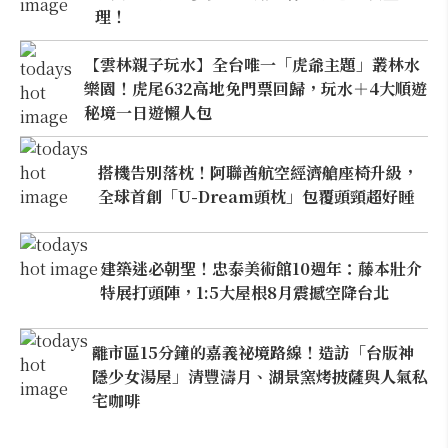
理！
【雲林親子玩水】全台唯一「虎爺主題」叢林水
樂園！虎尾632高地免門票回歸，玩水＋4大順遊
秘境一日遊懶人包
搭機告別落枕！阿聯酋航空經濟艙座椅升級，
全球首創「U-Dream頭枕」包覆頭頸超好睡
建築迷必朝聖！忠泰美術館10週年：藤本壯介
特展打頭陣，1:5大屋根8月震撼空降台北
離市區15分鐘的嘉義祕境路線！造訪「台版神
隱少女湯屋」清豐濤月、湖景窯烤披薩與人氣私
宅咖啡