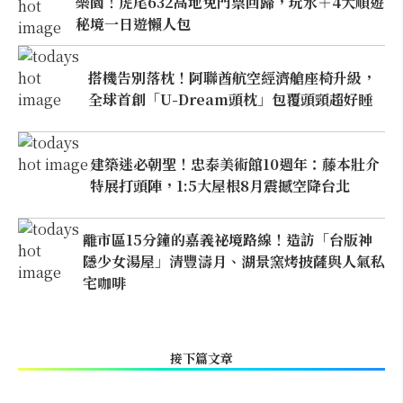
樂園！虎尾632高地免門票回歸，玩水＋4大順遊
秘境一日遊懶人包
搭機告別落枕！阿聯酋航空經濟艙座椅升級，
全球首創「U-Dream頭枕」包覆頭頸超好睡
建築迷必朝聖！忠泰美術館10週年：藤本壯介
特展打頭陣，1:5大屋根8月震撼空降台北
離市區15分鐘的嘉義祕境路線！造訪「台版神
隱少女湯屋」清豐濤月、湖景窯烤披薩與人氣私
宅咖啡
接下篇文章