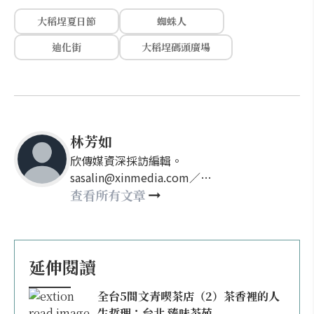
大稻埕夏日節
蜘蛛人
迪化街
大稻埕碼頭廣場
林芳如
欣傳媒資深採訪編輯。
sasalin@xinmedia.com／
happy21917@gmail.com
查看所有文章
延伸閱讀
全台5間文青喫茶店（2）茶香裡的人
生哲理：台北 臻味茶苑