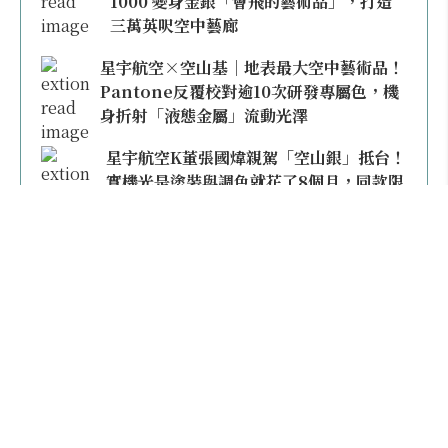
1000 變身金銀「會飛的藝術品」，打造
三萬英呎空中藝廊
星宇航空×空山基｜地表最大空中藝術品！
Pantone反覆校對逾10次研發專屬色，機
身折射「液態金屬」流動光澤
星宇航空K董張國煒親駕「空山銀」抵台！
實機光是塗裝與調色就花了8個月，同款限
量模型上架即秒殺
本日熱門
2026桃園機場停車懶人包／要停桃機還是機場
外圍？收費各多少？信用卡停車優惠一次整