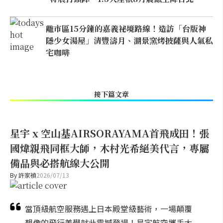
離市區15分鐘的嘉義祕境路線！造訪「台版神
隱少女湯屋」清豐濤月、湖景窯烤披薩與人氣私
宅咖啡
接下篇文章
星宇 x 空山基AIRSORAYAMA首飛成田！張
國煒親飛同框大師，木村光希絕美代言，專屬
備品與必搭航線大公開
By
許家禎
2026/07/13
當頂級航空服務遇上日本殿堂級藝術，一場顛覆
想像的飛行美學就此震撼登場！星宇航空攜手大