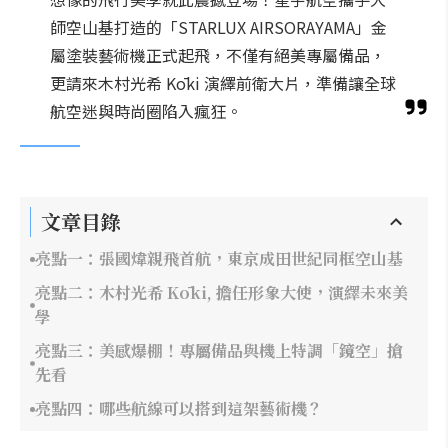
師空山基打造的「STARLUX AIRSORAYAMA」金
屬塗裝藝術機正式起飛，不僅有絕美專屬備品，
更請來木村光希 Kōki 演繹前衛大片，準備讓全球
航空迷與時尚圈陷入瘋狂。
文章目錄
亮點一：張國煒親飛首航，東京成田世紀同框空山基
亮點二：木村光希 Kōki, 擔任形象大使，演繹未來美
學
亮點三：美感爆棚！專屬備品與機上特調「鏡空」搶
先看
亮點四：哪些航線可以搭到這架藝術機？