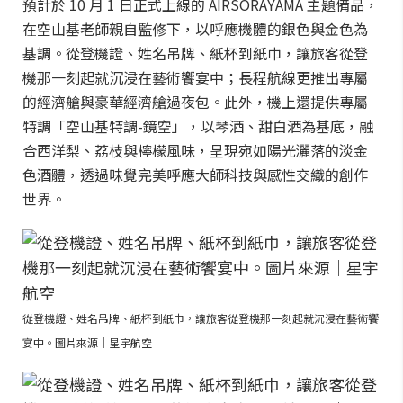
預計於 10 月 1 日正式上線的 AIRSORAYAMA 主題備品，
在空山基老師親自監修下，以呼應機體的銀色與金色為
基調。從登機證、姓名吊牌、紙杯到紙巾，讓旅客從登
機那一刻起就沉浸在藝術饗宴中；長程航線更推出專屬
的經濟艙與豪華經濟艙過夜包。此外，機上還提供專屬
特調「空山基特調-鏡空」，以琴酒、甜白酒為基底，融
合西洋梨、荔枝與檸檬風味，呈現宛如陽光灑落的淡金
色酒體，透過味覺完美呼應大師科技與感性交織的創作
世界。
從登機證、姓名吊牌、紙杯到紙巾，讓旅客從登機那一刻起就沉浸在藝術饗
宴中。圖片來源｜星宇航空