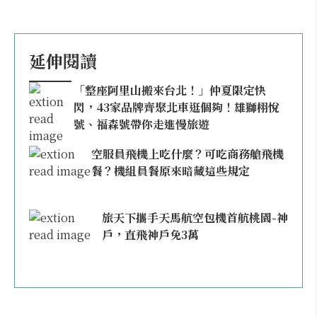
延伸閱讀
「整座阿里山搬來台北！」仲夏限定快
閃，43家品牌齊聚北車逛個夠！雄獅栩悅
號、福森號帶你走進慢旅遊
空服員飛機上吃什麼？可吃商務艙飛機
餐？機組員餐原來暗藏這些規定
旅天下攜手天馬航空包機首航桃園-神
戶，直飛神戶免3萬