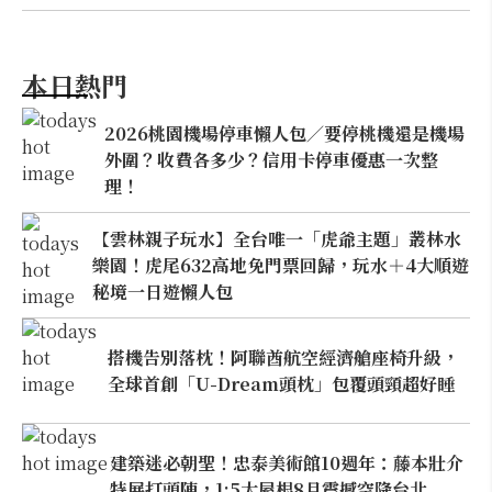
本日熱門
2026桃園機場停車懶人包／要停桃機還是機場
外圍？收費各多少？信用卡停車優惠一次整
理！
【雲林親子玩水】全台唯一「虎爺主題」叢林水
樂園！虎尾632高地免門票回歸，玩水＋4大順遊
秘境一日遊懶人包
搭機告別落枕！阿聯酋航空經濟艙座椅升級，
全球首創「U-Dream頭枕」包覆頭頸超好睡
建築迷必朝聖！忠泰美術館10週年：藤本壯介
特展打頭陣，1:5大屋根8月震撼空降台北