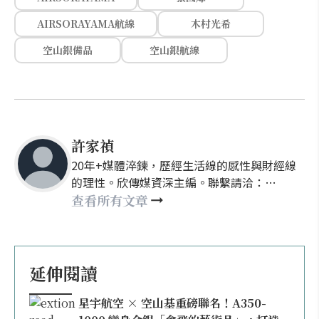
AIRSORAYAMA航線
木村光希
空山銀備品
空山銀航線
許家禎
20年+媒體淬鍊，歷經生活線的感性與財經線
的理性。欣傳媒資深主編。聯繫請洽：
nellyhsu@xinmedia.com
查看所有文章
延伸閱讀
星宇航空 × 空山基重磅聯名！A350-