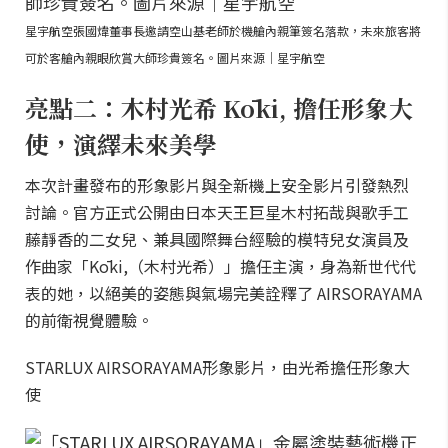
星宇航空張國煒董事長邀請空山基老師於機艙內親筆簽名落款，未來旅客將
可於客艙內親眼欣賞大師珍貴簽名。圖片來源｜星宇航空
亮點二：木村光希 Kōki, 擔任形象大
使，演繹未來美學
本次計畫發布的形象影片與全新機上安全影片引發熱烈
討論。官方正式公開由日本天王巨星木村拓哉與歌手工
藤靜香的二女兒、兼具國際舞台經驗的模特兒女演員及
作曲家「Kōki,（木村光希）」擔任主演，身為新世代代
表的她，以絕美的姿態與氣場完美詮釋了 AIRSORAYAMA
的前衛視覺體驗。
STARLUX AIRSORAYAMA形象影片，由光希擔任形象大
使