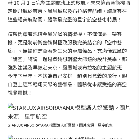
著 10 月 1 日完整主題航班正式啟航，未來這台藝術機將
定期飛航於東京、鳳凰城以及布拉格等航線，讓旅客在
這些絕美航點間，體驗最完整的星宇航空藝術特展！
這架閃耀著洗鍊金屬光澤的藝術機，不僅僅是一架客
機，更是將前衛藝術與極致服務完美結合的「空中藝
廊」。無論你是衝著超生火的專屬備品、充滿儀式感的
「鏡空」特調，還是單純想朝聖大師級的設計美學，都
強烈建議及早鎖定東京、鳳凰城或布拉格的主題航班。
今年下半年，不妨為自己安排一趟別具意義的飛行，親
自登上這架翱翔天際的藝術品，體驗從未感受過的高空
視覺震撼！
STARLUX AIRSORAYAMA 模型讓人好驚豔。圖片來源｜星宇航空