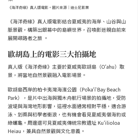
《海洋奇緣》真人版電影。圖片來源｜迪士尼影業
《海洋奇緣》真人版電影結合夏威夷的海岸、山谷與山
脈景觀，構築出銀幕中的島嶼世界，召喚影迷親自前來
展開尋路者之旅 。
歐胡島上的電影三大拍攝地
真人版《海洋奇緣》主要於夏威夷歐胡島（Oʻahu）取
景，將當地自然景觀融入電影場景。
歐胡島西岸的柏卡夷灣海濱公園（Pōkaʻī Bay Beach
Park），是片中出海與獨木舟航行場景的拍攝地，受防
波堤與海灣地形影響，這裡水面通常相對平穩，適合游
泳、划槳與初學者衝浪，也有機會看見夏威夷僧海豹或
綠蠵龜。周邊還可見夏威夷傳統宗教遺址 Kuʻilioloa
Heiau，兼具自然景觀與文化意義。