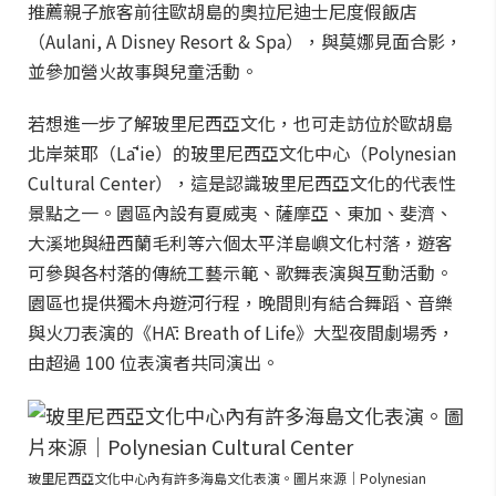
推薦親子旅客前往歐胡島的奧拉尼迪士尼度假飯店
（Aulani, A Disney Resort & Spa），與莫娜見面合影，
並參加營火故事與兒童活動。
若想進一步了解玻里尼西亞文化，也可走訪位於歐胡島
北岸萊耶（Lāʻie）的玻里尼西亞文化中心（Polynesian
Cultural Center），這是認識玻里尼西亞文化的代表性
景點之一。園區內設有夏威夷、薩摩亞、東加、斐濟、
大溪地與紐西蘭毛利等六個太平洋島嶼文化村落，遊客
可參與各村落的傳統工藝示範、歌舞表演與互動活動。
園區也提供獨木舟遊河行程，晚間則有結合舞蹈、音樂
與火刀表演的《HĀ: Breath of Life》大型夜間劇場秀，
由超過 100 位表演者共同演出。
玻里尼西亞文化中心內有許多海島文化表演。圖片來源｜Polynesian