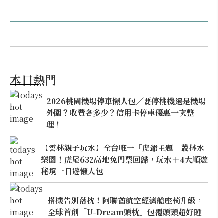
本日熱門
2026桃園機場停車懶人包／要停桃機還是機場
外圍？收費各多少？信用卡停車優惠一次整
理！
【雲林親子玩水】全台唯一「虎爺主題」叢林水
樂園！虎尾632高地免門票回歸，玩水＋4大順遊
秘境一日遊懶人包
搭機告別落枕！阿聯酋航空經濟艙座椅升級，
全球首創「U-Dream頭枕」包覆頭頸超好睡