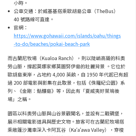
小時。
公車交通：於威基基搭乘歐胡島公車（TheBus）
40 號路線可直達。
官網：
https://www.gohawaii.com/islands/oahu/things
-to-do/beaches/pokai-beach-park
而古蘭尼牧場（Kualoa Ranch），則以陡峭高聳的科奧
勞山脈，撐起莫娜家鄉莫圖努伊島的壯麗背景 。它位於
歐胡島東岸，占地約 4,000 英畝，自 1950 年代起已有超
過 200 部電影與影集在此取景，包括《侏羅紀公園》系
列、《金剛：骷髏島》等，因此有「夏威夷好萊塢後
場」之稱。
園區以科奧勞山脈與山谷景觀聞名，並設有二戰碉堡，
展示相關電影道具與歷史文物。旅客可在古蘭尼牧場搭
乘敞篷沙灘車深入卡阿瓦谷（Kaʻaʻawa Valley），穿梭