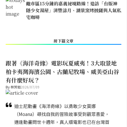
離市區15分鐘的嘉義祕境路線！造訪「台版神
隱少女湯屋」清豐濤月、湖景窯烤披薩與人氣私
宅咖啡
接下篇文章
跟著《海洋奇緣》電影玩夏威夷！3大取景地
柏卡夷灣海濱公園、古蘭尼牧場、威美亞山谷
有什麼好玩？
By
林芳如
2026/07/09
迪士尼動畫《海洋奇緣》以勇敢少女莫娜
（Moana）尋找自我的冒險故事受到觀眾喜愛，
適逢動畫問世十週年，真人版電影也已在台灣首