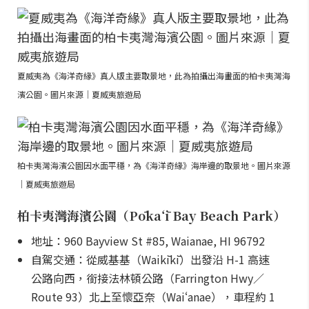
夏威夷為《海洋奇緣》真人版主要取景地，此為拍攝出海畫面的柏卡夷灣海
濱公園。圖片來源｜夏威夷旅遊局
柏卡夷灣海濱公園因水面平穩，為《海洋奇緣》海岸邊的取景地。圖片來源
｜夏威夷旅遊局
柏卡夷灣海濱公園（Pōkaʻī Bay Beach Park）
地址：960 Bayview St #85, Waianae, HI 96792
自駕交通：從威基基（Waikīkī）出發沿 H-1 高速
公路向西，銜接法林頓公路（Farrington Hwy／
Route 93）北上至懷亞奈（Waiʻanae），車程約 1