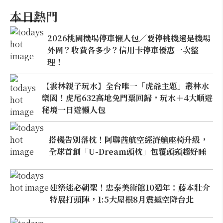
本日熱門
2026桃園機場停車懶人包／要停桃機還是機場
外圍？收費各多少？信用卡停車優惠一次整
理！
【雲林親子玩水】全台唯一「虎爺主題」叢林水
樂園！虎尾632高地免門票回歸，玩水＋4大順遊
秘境一日遊懶人包
搭機告別落枕！阿聯酋航空經濟艙座椅升級，
全球首創「U-Dream頭枕」包覆頭頸超好睡
建築迷必朝聖！忠泰美術館10週年：藤本壯介
特展打頭陣，1:5大屋根8月震撼空降台北