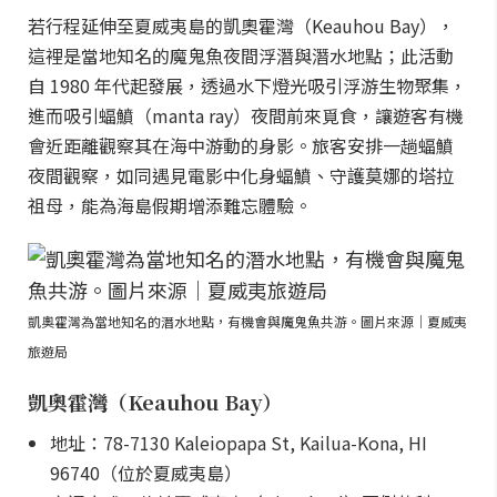
若行程延伸至夏威夷島的凱奧霍灣（Keauhou Bay），
這裡是當地知名的魔鬼魚夜間浮潛與潛水地點；此活動
自 1980 年代起發展，透過水下燈光吸引浮游生物聚集，
進而吸引蝠鱝（manta ray）夜間前來覓食，讓遊客有機
會近距離觀察其在海中游動的身影。旅客安排一趟蝠鱝
夜間觀察，如同遇見電影中化身蝠鱝、守護莫娜的塔拉
祖母，能為海島假期增添難忘體驗。
凱奧霍灣為當地知名的潛水地點，有機會與魔鬼魚共游。圖片來源｜夏威夷
旅遊局
凱奧霍灣（Keauhou Bay）
地址：78-7130 Kaleiopapa St, Kailua-Kona, HI
96740（位於夏威夷島）