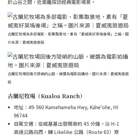
於山谷之間，近距離探訪經典電影場景。
古蘭尼牧場為多部電影、影集取景地，素有「夏威夷好萊塢後場」之稱。圖
片來源｜夏威夷旅遊局
古蘭尼牧場因後方陡峭的山脈，被選為電影拍攝地。圖片來源｜夏威夷旅遊
局
古蘭尼牧場（Kualoa Ranch）
地址：49-560 Kamehameha Hwy, Kāneʻohe, HI
96744
自駕交通：從威基基出發開車約 45 分鐘。沿 H-1
高速公路向西，轉 Likelike 公路（Route 63）穿