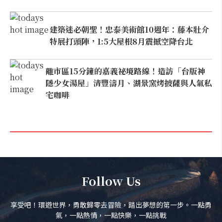
建築迷必朝聖！忠泰美術館10週年：藤本壯介
特展打頭陣，1:5大屋根8月震撼空降台北
離市區15分鐘的嘉義祕境路線！造訪「台版神
隱少女湯屋」清豐濤月、湖景窯烤披薩與人氣私
宅咖啡
Follow Us
享受吧！環遊世界，勇敢歸零去冒險，踏出夢想的第一步。一點勇
氣，一點熱情，一點快樂，一點挑戰