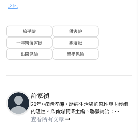
之地
旅平險
傷害險
一年期傷害險
旅遊險
出國保險
留學保險
許家禎
20年+媒體淬鍊，歷經生活線的感性與財經線
的理性。欣傳媒資深主編。聯繫請洽：
nellyhsu@xinmedia.com
查看所有文章