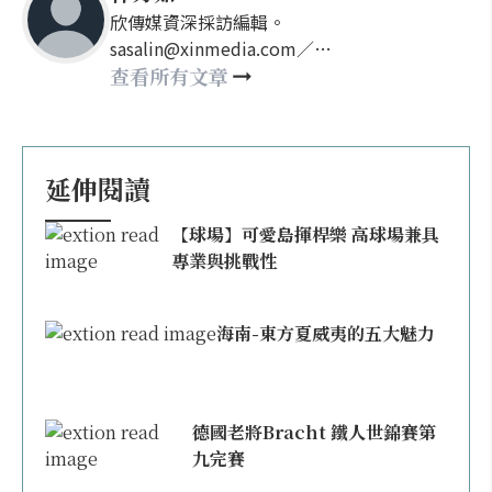
欣傳媒資深採訪編輯。
sasalin@xinmedia.com／
happy21917@gmail.com
查看所有文章
延伸閱讀
【球場】可愛島揮桿樂 高球場兼具
專業與挑戰性
海南-東方夏威夷的五大魅力
德國老將Bracht 鐵人世錦賽第
九完賽