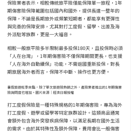
保險業者表示，相較傳統旅平險僅能保障單一旅程，1年
期傷害險保障範圍包括國內和國外，提供長達一整年的
保障，不論是長期旅外或頻繁短期者，都能享有更彈性
與完善的保障安排，尤其對打工度假、留學、出差及海
外派駐等族群，更是一大福音。
相較一般旅平險多半限制最多投保180天，且投保時必須
「人在台灣」，1年期傷害險不僅保障期間更長，也支援
「人在海外自動續保」功能，不需返國重新投保，對長
期旅居海外者而言，保障不中斷、操作也更方便。
暑假旅遊旺季來臨，除了單次旅遊險熱銷之外，產險業者推出的1年期傷害
險詢問度也增加。圖片來源｜經濟日報授權
打工度假保險是一種特殊規格的1年期傷害險，專為海外
打工度假、遊學或留學等特定族群設計。這類商品通常
會額外包含海外突發疾病保障，以滿足長期在國外生活
的需求。由於其特殊性及額外保障，費用會比一般傷害