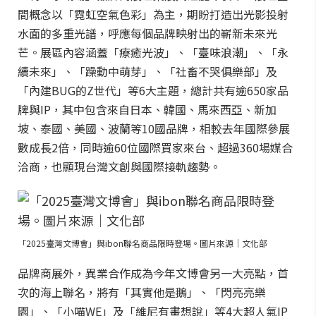
間概念以「霓虹空氣色彩」為主，期盼打造出光影投射
水面的多重光譜，呼應每個品牌映射出的嶄新未來光
芒。展區內容涵蓋「療癒光波」、「臺味浪潮」、「永
續未來」、「躁動中萌芽」、「社畜不哭俱樂部」及
「內建BUG的Z世代」等6大主題，總計共有逾650家品
牌與IP，其中包含來自日本、韓國、馬來西亞、新加
坡、泰國、美國、波蘭等10國品牌，相較去年國際參展
數成長2倍，同時逾60位國際買家來台、超過360場媒合
洽商，也顯現台灣文創與國際接軌趨勢。
「2025臺灣文博會」與ibon聯名商品限時登場。圖片來源｜文化部
品牌商展外，異業合作成為今年文博會另一大亮點，首
次的海上聯名，將有「其實他是鵝」、「閃亮亮樂
園」、「小喵WE」及「維尼有畫想說」等4大超人氣IP