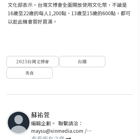
文化部表示，台灣文博會全面開放使用文化幣，不論是
16歲至22歲的每人1,200點、13歲至15歲的600點，都可
以趁此機會買好買滿。
2025台灣文博會
台鐵
美食
蘇祐萱
編輯企劃。 聯繫請洽：
maysu@xinmedia.com /
may860527@gmail.com
查看所有文章