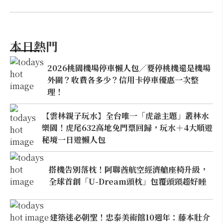
本日熱門
2026桃園機場停車懶人包／要停桃機還是機場
外圍？收費各多少？信用卡停車優惠一次整
理！
【雲林親子玩水】全台唯一「虎爺主題」叢林水
樂園！虎尾632高地免門票回歸，玩水＋4大順遊
秘境一日遊懶人包
搭機告別落枕！阿聯酋航空經濟艙座椅升級，
全球首創「U-Dream頭枕」包覆頭頸超好睡
建築迷必朝聖！忠泰美術館10週年：藤本壯介