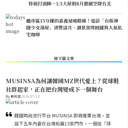
特展打頭陣，1:5大屋根8月震撼空降台北
離市區15分鐘的嘉義祕境路線！造訪「台版神
隱少女湯屋」清豐濤月、湖景窯烤披薩與人氣私
宅咖啡
接下篇文章
MUSINSA為何讓韓國MZ世代愛上？從球鞋
社群起家，正在把台灣變成下一個舞台
By
蘇祐萱
2026/07/13
韓國時尚流行平台 MUSINSA 即將進軍台灣，並
設下五年內要在台灣拓展15家門市。一個從「球