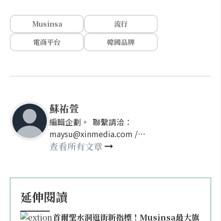
Musinsa
流行
電商平台
韓國品牌
蘇祐萱
編輯企劃。 聯繫請洽：
maysu@xinmedia.com /
may860527@gmail.com
查看所有文章
延伸閱讀
首爾聖水洞逛街新指標！Musinsa最大旗