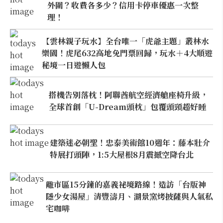
外圍？收費各多少？信用卡停車優惠一次整
理！
【雲林親子玩水】全台唯一「虎爺主題」叢林水
樂園！虎尾632高地免門票回歸，玩水＋4大順遊
秘境一日遊懶人包
搭機告別落枕！阿聯酋航空經濟艙座椅升級，
全球首創「U-Dream頭枕」包覆頭頸超好睡
建築迷必朝聖！忠泰美術館10週年：藤本壯介
特展打頭陣，1:5大屋根8月震撼空降台北
離市區15分鐘的嘉義祕境路線！造訪「台版神
隱少女湯屋」清豐濤月、湖景窯烤披薩與人氣私
宅咖啡