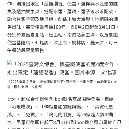
作，則推出限定「蓮語潮香」便當，選擇與水連結的鱸
魚及透抽雙主菜，搭配水蓮、蓮藕、蓮子等水系配菜，
融合甘潤芋頭及地瓜飯，創造出如大海與土地相融的潮
香風味，每份便當售價180元，自8月2日起至8月11日，
分別於臺鐵臺北站、松山站、南港站夢工場，以及臺鐵
便當基隆店、七堵店、汐止店、樹林店、羅東店，每日
午餐時段限量販售。
「2025臺灣文博會」與臺鐵便當的第4度合作，推出限定「蓮語潮香」便
當。圖片來源｜文化部
此外，超強合作還包含ibon聯名商品限時登場，集結
「啾啾噗噗」、「伸縮自如的雞與鴨」、「其實他是
鵝」、「兔君」、「嗚比的朋友」等16家超人氣IP角
色，民眾可從即日起至8月31日到ibon機台選印屬於自己