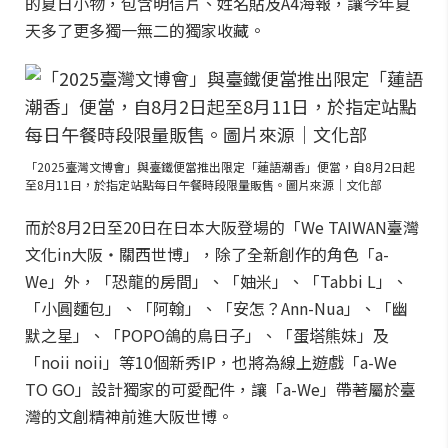
的夏日小物，包含明信片、姓名貼及A4海報，讓今年夏
天多了更多獨一無二的獨家收藏。
「2025臺灣文博會」與臺鐵便當推出限定「蓮語潮香」便當，自8月2日起
至8月11日，於指定站點每日午餐時段限量販售。圖片來源｜文化部
而於8月2日至20日在日本大阪登場的「We TAIWAN臺灣
文化in大阪・關西世博」，除了全新創作的角色「a-
We」外，「恐龍的房間」、「妯米」、「Tabbi L」、
「小圓麵包」、「阿翰」、「安怎？Ann-Nua」、「幽
默之星」、「POPO鴿的鳥日子」、「蛋塔熊妹」及
「noii noii」等10個新秀IP，也將為線上遊戲「a-We
TO GO」設計獨家的可愛配件，讓「a-We」帶著屬於臺
灣的文創精神前進大阪世博。