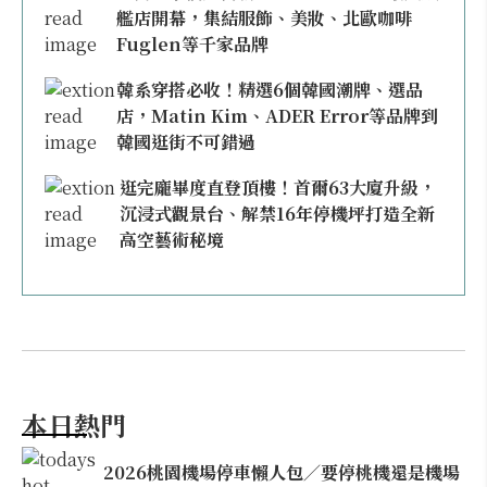
艦店開幕，集結服飾、美妝、北歐咖啡
Fuglen等千家品牌
韓系穿搭必收！精選6個韓國潮牌、選品
店，Matin Kim、ADER Error等品牌到
韓國逛街不可錯過
逛完龐畢度直登頂樓！首爾63大廈升級，
沉浸式觀景台、解禁16年停機坪打造全新
高空藝術秘境
本日熱門
2026桃園機場停車懶人包／要停桃機還是機場