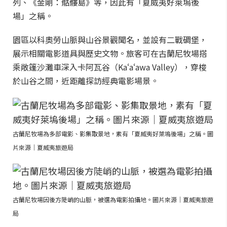
列、《金剛：骷髏島》等，因此有「夏威夷好萊塢後
場」之稱。
園區以科奧勞山脈與山谷景觀聞名，並設有二戰碉堡，
展示相關電影道具與歷史文物。旅客可在古蘭尼牧場搭
乘敞篷沙灘車深入卡阿瓦谷（Kaʻaʻawa Valley），穿梭
於山谷之間，近距離探訪經典電影場景。
古蘭尼牧場為多部電影、影集取景地，素有「夏威夷好萊塢後場」之稱。圖
片來源｜夏威夷旅遊局
古蘭尼牧場因後方陡峭的山脈，被選為電影拍攝地。圖片來源｜夏威夷旅遊
局