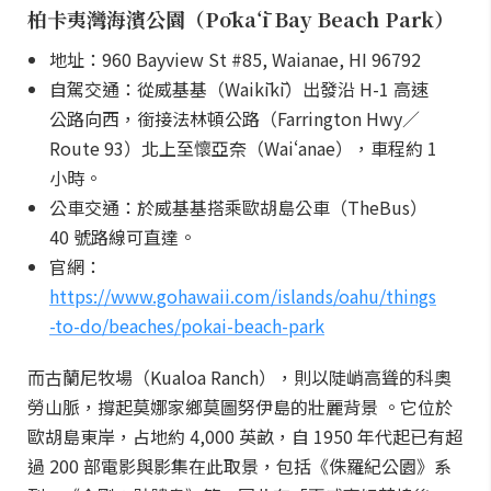
柏卡夷灣海濱公園（Pōkaʻī Bay Beach Park）
地址：960 Bayview St #85, Waianae, HI 96792
自駕交通：從威基基（Waikīkī）出發沿 H-1 高速
公路向西，銜接法林頓公路（Farrington Hwy／
Route 93）北上至懷亞奈（Waiʻanae），車程約 1
小時。
公車交通：於威基基搭乘歐胡島公車（TheBus）
40 號路線可直達。
官網：
https://www.gohawaii.com/islands/oahu/things
-to-do/beaches/pokai-beach-park
而古蘭尼牧場（Kualoa Ranch），則以陡峭高聳的科奧
勞山脈，撐起莫娜家鄉莫圖努伊島的壯麗背景 。它位於
歐胡島東岸，占地約 4,000 英畝，自 1950 年代起已有超
過 200 部電影與影集在此取景，包括《侏羅紀公園》系