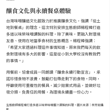
釀食文化與永續餐桌體驗
台灣味噌釀造文化館致力於推廣釀食文化，強調「從土
地到餐桌」的理念。這次特別安排生態廚師楊程幃打造
多道以味榮味噌調製的料理，除了美味，更融入對環境
友善、使用在地當季食材的生態概念。楊程幃強調：
「希望大家透過料理這件事情知道，原來我們每天的飲
食對環境有多大的影響，這是從小到大學校沒有教我們
的事情。」
用餐前，協會成員一同朗讀「釀食永續行動宣言」，承
諾珍惜食物不浪費，鼓勵打包帶走剩下的食物。同時，
呼籲使用可重複性的餐具，減少拋棄式用品，並做好垃
圾分類，負責任的用餐，為環境永續盡一份心力。
生態廚師楊程幃打造多道以味榮味噌醬汁調製的料理。圖片來源｜林芳如攝
影