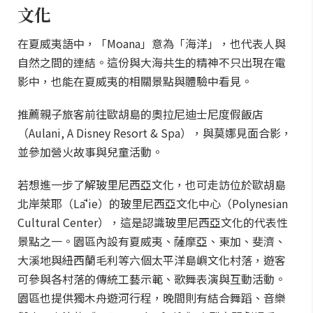
文化
在夏威夷語中，「Moana」意為「海洋」，也代表人與
自然之間的連結。這份與大海共生的精神不只出現在電
影中，也能在夏威夷的相關景點與體驗中看見。
推薦親子旅客前往歐胡島的奧拉尼迪士尼度假飯店
（Aulani, A Disney Resort & Spa），與莫娜見面合影，
並參加營火故事與兒童活動。
若想進一步了解玻里尼西亞文化，也可走訪位於歐胡島
北岸萊耶（Lāʻie）的玻里尼西亞文化中心（Polynesian
Cultural Center），這是認識玻里尼西亞文化的代表性
景點之一。園區內設有夏威夷、薩摩亞、東加、斐濟、
大溪地與紐西蘭毛利等六個太平洋島嶼文化村落，遊客
可參與各村落的傳統工藝示範、歌舞表演與互動活動。
園區也提供獨木舟遊河行程，晚間則有結合舞蹈、音樂