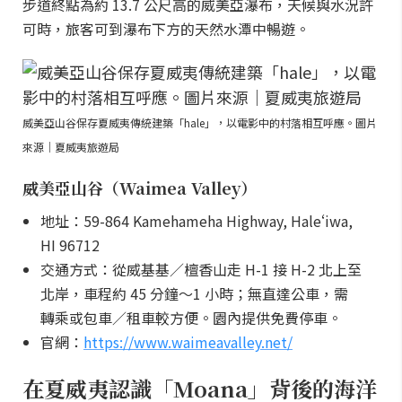
步道終點為約 13.7 公尺高的威美亞瀑布，天候與水況許
可時，旅客可到瀑布下方的天然水潭中暢遊。
威美亞山谷保存夏威夷傳統建築「hale」，以電影中的村落相互呼應。圖片
來源｜夏威夷旅遊局
威美亞山谷（Waimea Valley）
地址：59-864 Kamehameha Highway, Haleʻiwa,
HI 96712
交通方式：從威基基／檀香山走 H-1 接 H-2 北上至
北岸，車程約 45 分鐘～1 小時；無直達公車，需
轉乘或包車／租車較方便。園內提供免費停車。
官網：
https://www.waimeavalley.net/
在夏威夷認識「Moana」背後的海洋