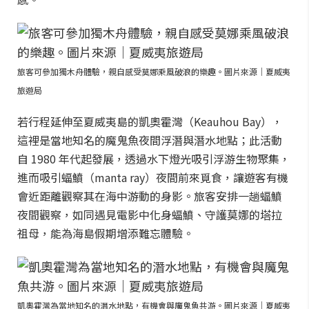
旅客可參加獨木舟體驗，親自感受莫娜乘風破浪的樂趣。圖片來源｜夏威夷
旅遊局
若行程延伸至夏威夷島的凱奧霍灣（Keauhou Bay），
這裡是當地知名的魔鬼魚夜間浮潛與潛水地點；此活動
自 1980 年代起發展，透過水下燈光吸引浮游生物聚集，
進而吸引蝠鱝（manta ray）夜間前來覓食，讓遊客有機
會近距離觀察其在海中游動的身影。旅客安排一趟蝠鱝
夜間觀察，如同遇見電影中化身蝠鱝、守護莫娜的塔拉
祖母，能為海島假期增添難忘體驗。
凱奧霍灣為當地知名的潛水地點，有機會與魔鬼魚共游。圖片來源｜夏威夷