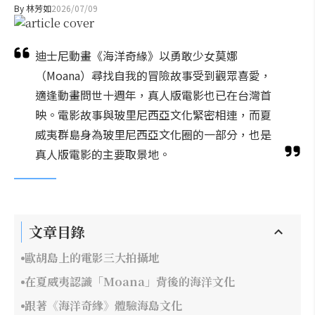
By
林芳如
2026/07/09
迪士尼動畫《海洋奇緣》以勇敢少女莫娜
（Moana）尋找自我的冒險故事受到觀眾喜愛，
適逢動畫問世十週年，真人版電影也已在台灣首
映。電影故事與玻里尼西亞文化緊密相連，而夏
威夷群島身為玻里尼西亞文化圈的一部分，也是
真人版電影的主要取景地。
文章目錄
歐胡島上的電影三大拍攝地
在夏威夷認識「Moana」背後的海洋文化
跟著《海洋奇緣》體驗海島文化