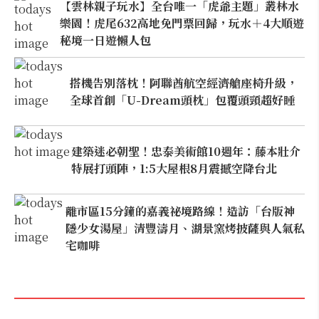
【雲林親子玩水】全台唯一「虎爺主題」叢林水
樂園！虎尾632高地免門票回歸，玩水＋4大順遊
秘境一日遊懶人包
搭機告別落枕！阿聯酋航空經濟艙座椅升級，
全球首創「U-Dream頭枕」包覆頭頸超好睡
建築迷必朝聖！忠泰美術館10週年：藤本壯介
特展打頭陣，1:5大屋根8月震撼空降台北
離市區15分鐘的嘉義祕境路線！造訪「台版神
隱少女湯屋」清豐濤月、湖景窯烤披薩與人氣私
宅咖啡