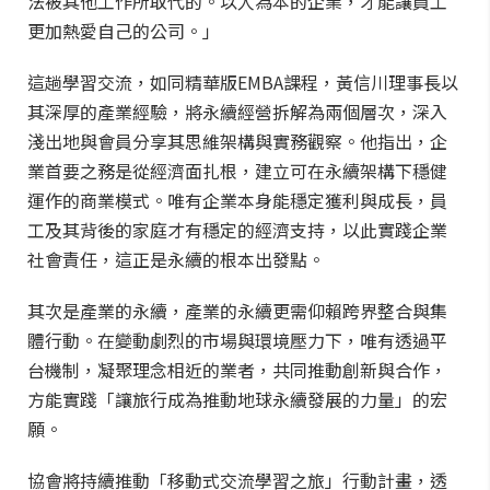
法被其他工作所取代的。以人為本的企業，才能讓員工
更加熱愛自己的公司。」
這趟學習交流，如同精華版EMBA課程，黃信川理事長以
其深厚的產業經驗，將永續經營拆解為兩個層次，深入
淺出地與會員分享其思維架構與實務觀察。他指出，企
業首要之務是從經濟面扎根，建立可在永續架構下穩健
運作的商業模式。唯有企業本身能穩定獲利與成長，員
工及其背後的家庭才有穩定的經濟支持，以此實踐企業
社會責任，這正是永續的根本出發點。
其次是產業的永續，產業的永續更需仰賴跨界整合與集
體行動。在變動劇烈的市場與環境壓力下，唯有透過平
台機制，凝聚理念相近的業者，共同推動創新與合作，
方能實踐「讓旅行成為推動地球永續發展的力量」的宏
願。
協會將持續推動「移動式交流學習之旅」行動計畫，透