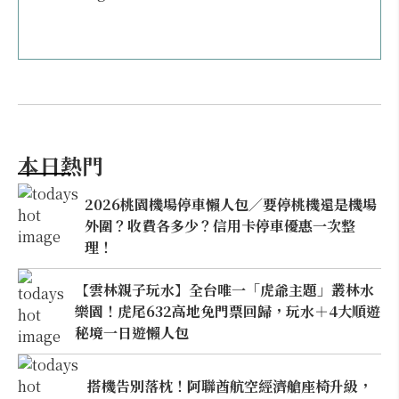
本日熱門
2026桃園機場停車懶人包／要停桃機還是機場
外圍？收費各多少？信用卡停車優惠一次整
理！
【雲林親子玩水】全台唯一「虎爺主題」叢林水
樂園！虎尾632高地免門票回歸，玩水＋4大順遊
秘境一日遊懶人包
搭機告別落枕！阿聯酋航空經濟艙座椅升級，