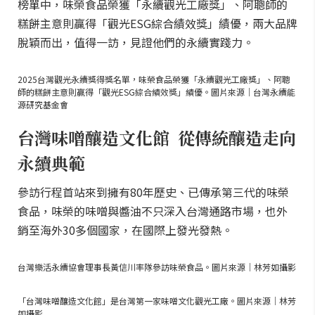
榜單中，味榮食品榮獲「永續觀光工廠獎」、阿聰師的
糕餅主意則贏得「觀光ESG綜合績效獎」績優，兩大品牌
脫穎而出，值得一訪，見證他們的永續實踐力。
2025台灣觀光永續獎得獎名單，味榮食品榮獲「永續觀光工廠獎」、阿聰
師的糕餅主意則贏得「觀光ESG綜合績效獎」績優。圖片來源｜台灣永續能
源研究基金會
台灣味噌釀造文化館 從傳統釀造走向
永續典範
參訪行程首站來到擁有80年歷史、已傳承第三代的味榮
食品，味榮的味噌與醬油不只深入台灣通路市場，也外
銷至海外30多個國家，在國際上發光發熱。
台灣樂活永續協會理事長黃信川率隊參訪味榮食品。圖片來源｜林芳如攝影
「台灣味噌釀造文化館」是台灣第一家味噌文化觀光工廠。圖片來源｜林芳
如攝影