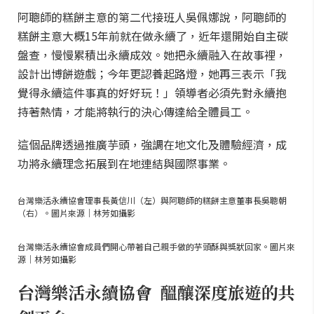
阿聰師的糕餅主意的第二代接班人吳佩娜說，阿聰師的
糕餅主意大概15年前就在做永續了，近年還開始自主碳
盤查，慢慢累積出永續成效。她把永續融入在故事裡，
設計出博餅遊戲；今年更認養起路燈，她再三表示「我
覺得永續這件事真的好好玩！」領導者必須先對永續抱
持著熱情，才能將執行的決心傳達給全體員工。
這個品牌透過推廣芋頭，強調在地文化及體驗經濟，成
功將永續理念拓展到在地連結與國際事業。
台灣樂活永續協會理事長黃信川（左）與阿聰師的糕餅主意董事長吳聰朝
（右）。圖片來源｜林芳如攝影
台灣樂活永續協會成員們開心帶著自己親手做的芋頭酥與獎狀回家。圖片來
源｜林芳如攝影
台灣樂活永續協會 醞釀深度旅遊的共