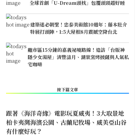
全球首創「U-Dream頭枕」包覆頭頸超好睡
建築迷必朝聖！忠泰美術館10週年：藤本壯介
特展打頭陣，1:5大屋根8月震撼空降台北
離市區15分鐘的嘉義祕境路線！造訪「台版神
隱少女湯屋」清豐濤月、湖景窯烤披薩與人氣私
宅咖啡
接下篇文章
跟著《海洋奇緣》電影玩夏威夷！3大取景地
柏卡夷灣海濱公園、古蘭尼牧場、威美亞山谷
有什麼好玩？