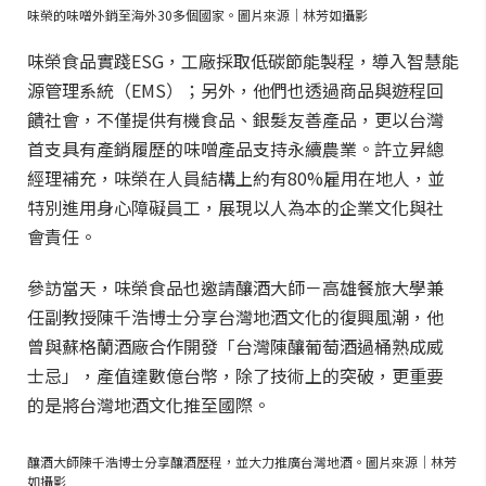
味榮的味噌外銷至海外30多個國家。圖片來源｜林芳如攝影
味榮食品實踐ESG，工廠採取低碳節能製程，導入智慧能
源管理系統（EMS）；另外，他們也透過商品與遊程回
饋社會，不僅提供有機食品、銀髮友善產品，更以台灣
首支具有產銷履歷的味噌產品支持永續農業。許立昇總
經理補充，味榮在人員結構上約有80%雇用在地人，並
特別進用身心障礙員工，展現以人為本的企業文化與社
會責任。
參訪當天，味榮食品也邀請釀酒大師－高雄餐旅大學兼
任副教授陳千浩博士分享台灣地酒文化的復興風潮，他
曾與蘇格蘭酒廠合作開發「台灣陳釀葡萄酒過桶熟成威
士忌」，產值達數億台幣，除了技術上的突破，更重要
的是將台灣地酒文化推至國際。
釀酒大師陳千浩博士分享釀酒歷程，並大力推廣台灣地酒。圖片來源｜林芳
如攝影