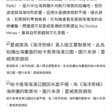
Park），是片中出海與獨木舟航行場景的拍攝地，受防
波堤與海灣地形影響，這裡水面通常相對平穩，適合游
泳、划槳與初學者衝浪，也有機會看見夏威夷僧海豹或
綠蠵龜。周邊還可見夏威夷傳統宗教遺址 Kuʻilioloa
Heiau，兼具自然景觀與文化意義。
夏威夷為《海洋奇緣》真人版主要取景地，此為拍攝出海畫面的柏卡夷灣海
濱公園。圖片來源｜夏威夷旅遊局
柏卡夷灣海濱公園因水面平穩，為《海洋奇緣》海岸邊的取景地。圖片來源
｜夏威夷旅遊局