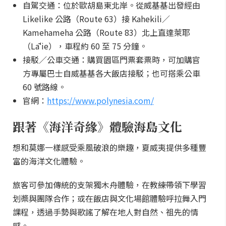
自駕交通：位於歐胡島東北岸。從威基基出發經由
Likelike 公路（Route 63）接 Kahekili／
Kamehameha 公路（Route 83）北上直達萊耶
（Lāʻie），車程約 60 至 75 分鐘。
接駁／公車交通：購買園區門票套票時，可加購官
方專屬巴士自威基基各大飯店接駁；也可搭乘公車
60 號路線。
官網：
https://www.polynesia.com/
跟著《海洋奇緣》體驗海島文化
想和莫娜一樣感受乘風破浪的樂趣，夏威夷提供多種豐
富的海洋文化體驗。
旅客可參加傳統的支架獨木舟體驗，在教練帶領下學習
划槳與團隊合作；或在飯店與文化場館體驗呼拉舞入門
課程，透過手勢與歌謠了解在地人對自然、祖先的情
感。