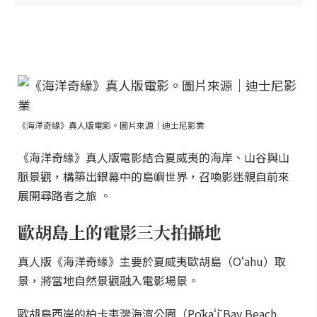
《海洋奇緣》真人版電影。圖片來源｜迪士尼影業
《海洋奇緣》真人版電影結合夏威夷的海岸、山谷與山
脈景觀，構築出銀幕中的島嶼世界，召喚影迷親自前來
展開尋路者之旅 。
歐胡島上的電影三大拍攝地
真人版《海洋奇緣》主要於夏威夷歐胡島（Oʻahu）取
景，將當地自然景觀融入電影場景。
歐胡島西岸的柏卡夷灣海濱公園（Pōkaʻī Bay Beach