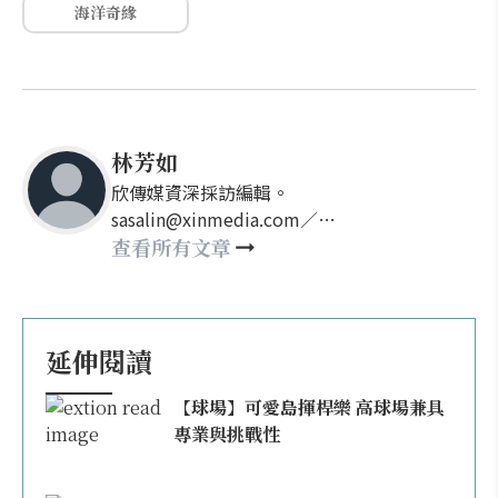
海洋奇緣
林芳如
欣傳媒資深採訪編輯。
sasalin@xinmedia.com／
happy21917@gmail.com
查看所有文章
延伸閱讀
【球場】可愛島揮桿樂 高球場兼具
專業與挑戰性