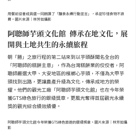
用餐前協會成員還一同朗讀了「釀食永續行動宣言」，承諾珍惜食物不浪
費。圖片來源｜林芳如攝影
阿聰師芋頭文化館 傳承在地文化，展
開與土地共生的永續旅程
朝「勝」之旅行程的第二站來到以芋頭酥聞名全台的
「阿聰師的糕餅主意」，作為台灣糕餅業的佼佼者，阿
聰師嚴選大甲、大安地區的檳榔心芋頭，不僅為大甲芋
頭找到出路，更讓農產升級為文化，傳承成地方的榮
耀。他們的觀光工廠「阿聰師芋頭文化館」也在今年榮
獲GTS綠色旅行的銀級獎章，更風光奪得首屆觀光永續
獎的觀光綜合績效績優。
阿聰師芋頭文化館今年榮獲GTS綠色旅遊的銀級獎章。圖片來源｜林芳如攝
影