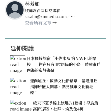
林芳如
欣傳媒資深採訪編輯。
sasalin@xinmedia.com／
happy21917@gmail.com
查看所有文章
延伸閱讀
日本獨特旅宿「小佐木島 宿NAVEL的學
校」｜住在只有4位居民的小島，體驗瀨戶
內海的寂靜海景
迎向旭丘，啟動文化新篇章－基隆旭丘
指揮所盛大開幕，點亮城市文化新地
標！
旅天下夏季線上旅展7/1登場！早鳥最
高折1萬5，杜拜、埃及免4萬