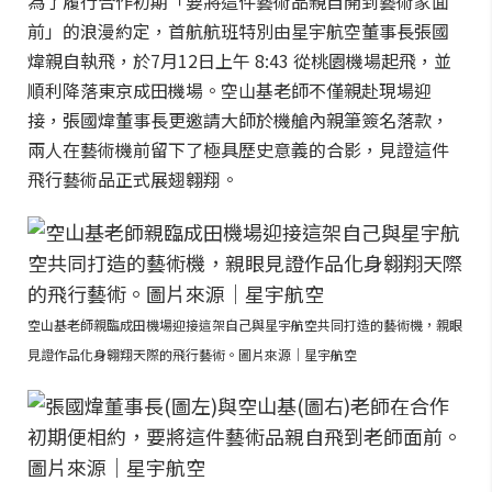
為了履行合作初期「要將這件藝術品親自開到藝術家面
前」的浪漫約定，首航航班特別由星宇航空董事長張國
煒親自執飛，於7月12日上午 8:43 從桃園機場起飛，並
順利降落東京成田機場。空山基老師不僅親赴現場迎
接，張國煒董事長更邀請大師於機艙內親筆簽名落款，
兩人在藝術機前留下了極具歷史意義的合影，見證這件
飛行藝術品正式展翅翱翔。
空山基老師親臨成田機場迎接這架自己與星宇航空共同打造的藝術機，親眼
見證作品化身翱翔天際的飛行藝術。圖片來源｜星宇航空