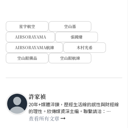
星宇航空
空山基
AIRSORAYAMA
張國煒
AIRSORAYAMA航線
木村光希
空山銀備品
空山銀航線
許家禎
20年+媒體淬鍊，歷經生活線的感性與財經線
的理性。欣傳媒資深主編。聯繫請洽：
nellyhsu@xinmedia.com
查看所有文章