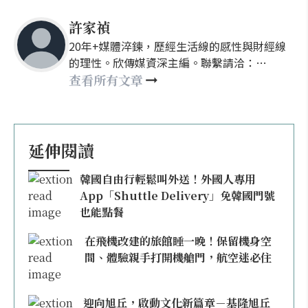
許家禎
20年+媒體淬鍊，歷經生活線的感性與財經線
的理性。欣傳媒資深主編。聯繫請洽：
nellyhsu@xinmedia.com
查看所有文章
延伸閱讀
韓國自由行輕鬆叫外送！外國人專用
App「Shuttle Delivery」免韓國門號
也能點餐
在飛機改建的旅館睡一晚！保留機身空
間、體驗親手打開機艙門，航空迷必住
迎向旭丘，啟動文化新篇章－基隆旭丘