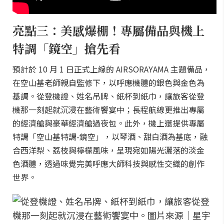
亮點三：美感爆棚！專屬備品與機上
特調「鏡空」搶先看
預計於 10 月 1 日正式上線的 AIRSORAYAMA 主題備品，
在空山基老師親自監修下，以呼應機體的銀色與金色為
基調。從登機證、姓名吊牌、紙杯到紙巾，讓旅客從登
機那一刻起就沉浸在藝術饗宴中；長程航線更推出專屬
的經濟艙與豪華經濟艙過夜包。此外，機上還提供專屬
特調「空山基特調-鏡空」，以琴酒、甜白酒為基底，融
合西洋梨、荔枝與檸檬風味，呈現宛如陽光灑落的淡金
色酒體，透過味覺完美呼應大師科技與感性交織的創作
世界。