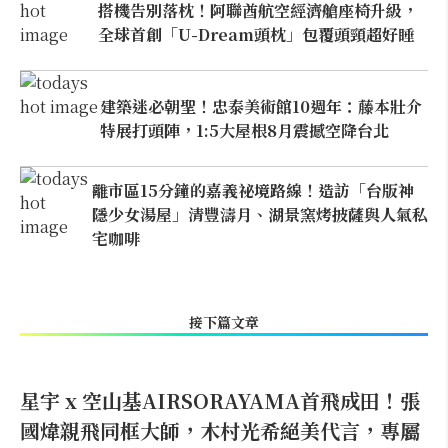
搭機告別落枕！阿聯酋航空經濟艙座椅升級，
全球首創「U-Dream頭枕」包覆頭頸超好睡
建築迷必朝聖！忠泰美術館10週年：藤本壯介
特展打頭陣，1:5大屋根8月震撼空降台北
離市區15分鐘的嘉義祕境路線！造訪「台版神
隱少女湯屋」清豐濤月、湖景窯烤披薩與人氣私
宅咖啡
接下篇文章
星宇 x 空山基AIRSORAYAMA首飛成田！張
國煒親飛同框大師，木村光希絕美代言，專屬