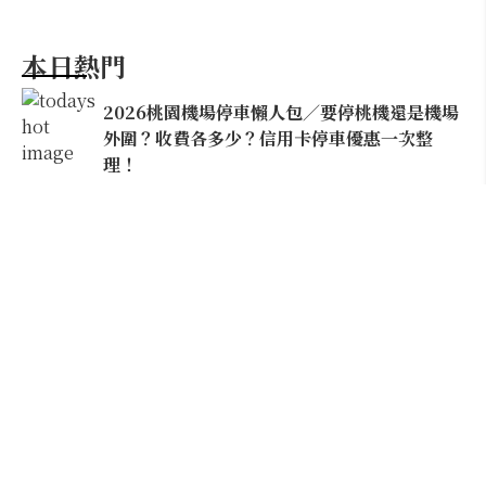
本日熱門
2026桃園機場停車懶人包／要停桃機還是機場
外圍？收費各多少？信用卡停車優惠一次整
理！
【雲林親子玩水】全台唯一「虎爺主題」叢林水
樂園！虎尾632高地免門票回歸，玩水＋4大順遊
秘境一日遊懶人包
搭機告別落枕！阿聯酋航空經濟艙座椅升級，
全球首創「U-Dream頭枕」包覆頭頸超好睡
建築迷必朝聖！忠泰美術館10週年：藤本壯介
特展打頭陣，1:5大屋根8月震撼空降台北