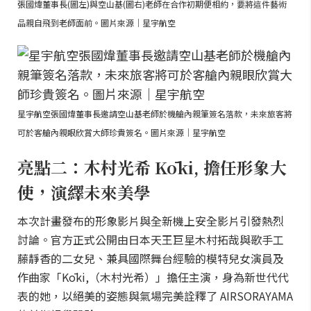
張國煒董事長(圖左)與空山基(圖右)老師在合作初期便相約，要將這件藝術
品親自飛到老師面前。圖片來源｜星宇航空
星宇航空張國煒董事長邀請空山基老師於機艙內親筆簽名落款，未來旅客將
可於客艙內親眼欣賞大師珍貴簽名。圖片來源｜星宇航空
亮點二：木村光希 Kōki, 擔任形象大
使，演繹未來美學
本次計畫發布的形象影片與全新機上安全影片引發熱烈
討論。官方正式公開由日本天王巨星木村拓哉與歌手工
藤靜香的二女兒、兼具國際舞台經驗的模特兒女演員及
作曲家「Kōki,（木村光希）」擔任主演，身為新世代代
表的她，以絕美的姿態與氣場完美詮釋了 AIRSORAYAMA