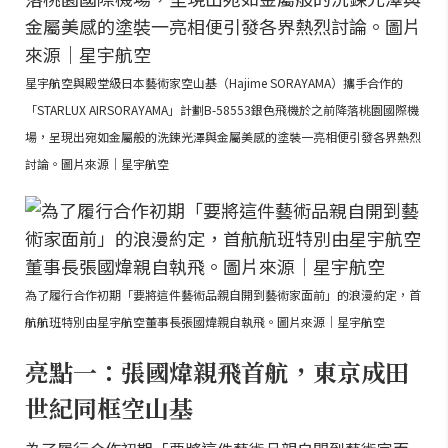
星宇航空與殿堂級日本藝術家空山基（Hajime SORAYAMA）攜手合作的
「STARLUX AIRSORAYAMA」計劃B-58553銀色飛機於之前降落桃園國際機
場，呈現出宛如金屬般的洗鍊光澤與金屬美感的塗裝一亮相便引發各界熱烈
討論。圖片來源｜星宇航空
為了履行合作初期「要將這件藝術品親自開到藝術家面前」的浪漫約定，首
航航班特別由星宇航空董事長張國煒親自執飛。圖片來源｜星宇航空
亮點一：張國煒親飛首航，東京成田
世紀同框空山基