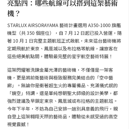
亮點四：哪些航線可以搭到這架藝術
機？
STARLUX AIRSORAYAMA 藝術計畫選用 A350-1000 旗艦
機型（共 350 個座位），自 7 月 12 日起已投入營運，隨
著 10 月 1 日完整主題航班正式啟航，未來這台藝術機將
定期飛航於東京、鳳凰城以及布拉格等航線，讓旅客在
這些絕美航點間，體驗最完整的星宇航空藝術特展！
這架閃耀著洗鍊金屬光澤的藝術機，不僅僅是一架客
機，更是將前衛藝術與極致服務完美結合的「空中藝
廊」。無論你是衝著超生火的專屬備品、充滿儀式感的
「鏡空」特調，還是單純想朝聖大師級的設計美學，都
強烈建議及早鎖定東京、鳳凰城或布拉格的主題航班。
今年下半年，不妨為自己安排一趟別具意義的飛行，親
自登上這架翱翔天際的藝術品，體驗從未感受過的高空
視覺震撼！