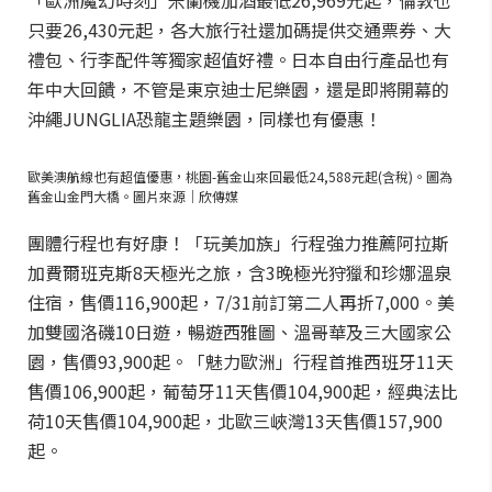
「歐洲魔幻時刻」米蘭機加酒最低26,969元起，倫敦也
只要26,430元起，各大旅行社還加碼提供交通票券、大
禮包、行李配件等獨家超值好禮。日本自由行產品也有
年中大回饋，不管是東京迪士尼樂園，還是即將開幕的
沖繩JUNGLIA恐龍主題樂園，同樣也有優惠！
歐美澳航線也有超值優惠，桃園-舊金山來回最低24,588元起(含稅)。圖為
舊金山金門大橋。圖片來源｜欣傳媒
團體行程也有好康！「玩美加族」行程強力推薦阿拉斯
加費爾班克斯8天極光之旅，含3晚極光狩獵和珍娜溫泉
住宿，售價116,900起，7/31前訂第二人再折7,000。美
加雙國洛磯10日遊，暢遊西雅圖、溫哥華及三大國家公
園，售價93,900起。「魅力歐洲」行程首推西班牙11天
售價106,900起，葡萄牙11天售價104,900起，經典法比
荷10天售價104,900起，北歐三峽灣13天售價157,900
起。