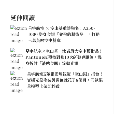
延伸閱讀
星宇航空 × 空山基重磅聯名！A350-
1000 變身金銀「會飛的藝術品」，打造
三萬英呎空中藝廊
星宇航空×空山基｜地表最大空中藝術品！
Pantone反覆校對逾10次研發專屬色，機
身折射「液態金屬」流動光澤
星宇航空K董張國煒親駕「空山銀」抵台！
實機光是塗裝與調色就花了8個月，同款限
量模型上架即秒殺