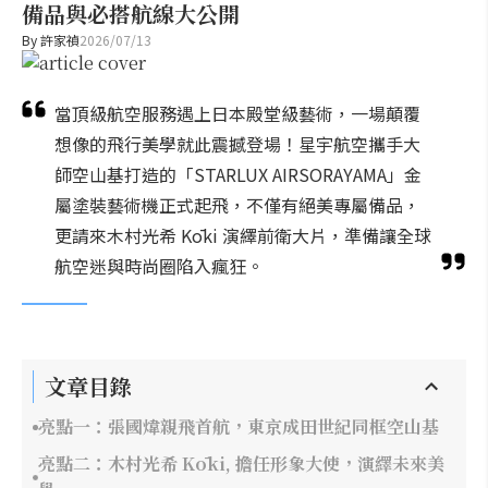
備品與必搭航線大公開
By
許家禎
2026/07/13
當頂級航空服務遇上日本殿堂級藝術，一場顛覆
想像的飛行美學就此震撼登場！星宇航空攜手大
師空山基打造的「STARLUX AIRSORAYAMA」金
屬塗裝藝術機正式起飛，不僅有絕美專屬備品，
更請來木村光希 Kōki 演繹前衛大片，準備讓全球
航空迷與時尚圈陷入瘋狂。
文章目錄
亮點一：張國煒親飛首航，東京成田世紀同框空山基
亮點二：木村光希 Kōki, 擔任形象大使，演繹未來美