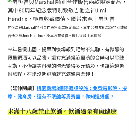
昇恆昌與Marshall特別合作販售兩款限定商品，其中60周年紀念版特別致敬
吉他之神Jimi Hendrix，極具收藏價值。圖片來源｜昇恆昌
今年暑假出國，提早到機場報到絕對不無聊，有微醺的
限量調酒可以品嚐，還有充滿搖滾靈魂的音樂可以聆聽
互動，不僅讓等飛機的時光變得多元精彩，也讓這趟暑
假旅程，在還沒起飛前就充滿驚喜樂趣！
【延伸閱讀】
桃園機場8個隱藏版設施：免費電影院、按
摩、健身房，還有不限艙等貴賓室！你知道幾個？
未滿十八歲禁止飲酒。飲酒過量有礙健康