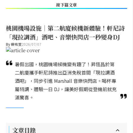
接下篇文章
桃園機場設施｜第二航廈候機新體驗！軒尼詩
「現拉調酒」酒吧、音樂快閃店一秒變身DJ
By
蘇祐萱
2026/07/07
暑假出國，桃園機場候機變有趣了！昇恆昌於第
二航廈攜手軒尼詩推出亞洲免稅首間「現拉調酒
酒吧」，同步引進 Marshall 音樂快閃店。喝杯專
屬特調、體驗一日 DJ，讓美好假期從登機前就充
滿驚喜。
文章目錄