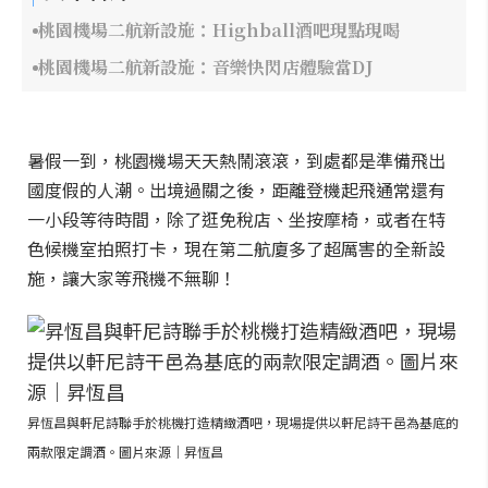
桃園機場二航新設施：Highball酒吧現點現喝
桃園機場二航新設施：音樂快閃店體驗當DJ
暑假一到，桃園機場天天熱鬧滾滾，到處都是準備飛出
國度假的人潮。出境過關之後，距離登機起飛通常還有
一小段等待時間，除了逛免稅店、坐按摩椅，或者在特
色候機室拍照打卡，現在第二航廈多了超厲害的全新設
施，讓大家等飛機不無聊！
昇恆昌與軒尼詩聯手於桃機打造精緻酒吧，現場提供以軒尼詩干邑為基底的
兩款限定調酒。圖片來源｜昇恆昌