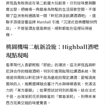
昇恆昌免稅商店在第二航廈大玩創意，分別從味覺與聽
覺出發，把機場一角變身為時髦的生活探索空間。不僅
開了亞洲免稅通路第一間「軒尼詩汲飲調酒酒吧」，還
聯手頂級音響品牌 Marshall 引進「沉浸式音樂體驗快閃
店」，不管是酒友還是樂迷，絕對都能在這裡玩得過
癮。
桃園機場二航新設施：Highball酒吧
現點現喝
看準現代人喜歡輕鬆「即飲」的潮流，這次昇恆昌與軒
尼詩合作的精緻酒吧，特別引進現點現拉調酒系統。現
場提供兩款以軒尼詩干邑為基底的限定調酒：愛喝清爽
風味的人，推薦選擇融合薑汁汽水與檸檬香氣、充滿活
力的「東方姜韻」；如果想試試特別的風味，結合法式
干邑、台灣茉莉花茶與蜂蜜的「寶島茉莉」，則帶來東
西方完美交融的味覺驚喜。