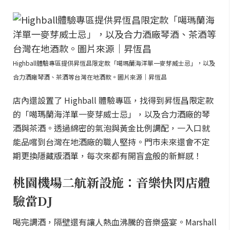
Highball體驗專區提供昇恆昌限定款「噶瑪蘭海洋單一麥芽威士忌」，以及
合力酒廠琴酒、茶酒等台灣在地酒款。圖片來源｜昇恆昌
店內還設置了 Highball 體驗專區，找得到昇恆昌限定款
的「噶瑪蘭海洋單一麥芽威士忌」，以及合力酒廠的琴
酒與茶酒。透過綿密的氣泡與黃金比例調配，一入口就
能品嚐到台灣在地酒廠的職人堅持。門市未來還會不定
期更換隱藏版酒單，每次來都有開盲盒般的新鮮感！
桃園機場二航新設施：音樂快閃店體
驗當DJ
喝完調酒，隔壁還有讓人熱血沸騰的音樂盛宴。Marshall