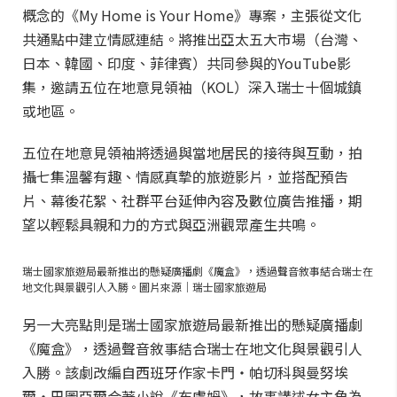
概念的《My Home is Your Home》專案，主張從文化
共通點中建立情感連結。將推出亞太五大市場（台灣、
日本、韓國、印度、菲律賓）共同參與的YouTube影
集，邀請五位在地意見領袖（KOL）深入瑞士十個城鎮
或地區。
五位在地意見領袖將透過與當地居民的接待與互動，拍
攝七集溫馨有趣、情感真摯的旅遊影片，並搭配預告
片、幕後花絮、社群平台延伸內容及數位廣告推播，期
望以輕鬆具親和力的方式與亞洲觀眾產生共鳴。
瑞士國家旅遊局最新推出的懸疑廣播劇《魔盒》，透過聲音敘事結合瑞士在
地文化與景觀引人入勝。圖片來源｜瑞士國家旅遊局
另一大亮點則是瑞士國家旅遊局最新推出的懸疑廣播劇
《魔盒》，透過聲音敘事結合瑞士在地文化與景觀引人
入勝。該劇改編自西班牙作家卡門・帕切科與曼努埃
爾・巴圖亞爾合著小說《布盧姆》，故事講述女主角為