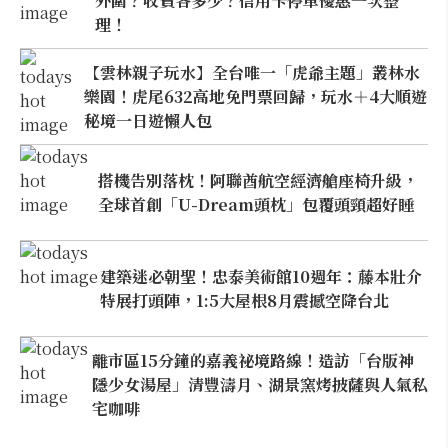
外圍？收費各多少？信用卡停車優惠一次整
理！
【雲林親子玩水】全台唯一「虎爺主題」叢林水
樂園！虎尾632高地免門票回歸，玩水＋4大順遊
秘境一日遊懶人包
搭機告別落枕！阿聯酋航空經濟艙座椅升級，
全球首創「U-Dream頭枕」包覆頭頸超好睡
建築迷必朝聖！忠泰美術館10週年：藤本壯介
特展打頭陣，1:5大屋根8月震撼空降台北
離市區15分鐘的嘉義祕境路線！造訪「台版神
隱少女湯屋」清豐濤月、湖景窯烤披薩與人氣私
宅咖啡