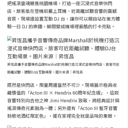
把搖滾靈魂搬進桃園機場，打造一座沉浸式音樂快閃
店。旅客能在登機前戴上耳機、近距離試聽音響的震撼
音質，現場還設置互動 DJ 台，讓你可以親自站在後方體
驗一日 DJ 的樂趣，瞬間變成機場裡最酷的打卡亮點。
昇恆昌攜手音響傳奇品牌Marshall於桃機打造沉浸式音樂快閃店，旅客可近
距離試聽、體驗DJ台互動場景。圖片來源｜昇恆昌
既然是快閃店，限量周邊當然不可少。現場展示極具收
藏價值的「Acton III × Hendrix 60周年紀念版」，這款
音響特別向吉他之神 Jimi Hendrix 致敬，將經典設計與
搖滾傳奇元素融為一體；另外還有「Acton III 藍牙音響
勃根地酒紅限定色」，擺在家裡完全就是品味的象徵。