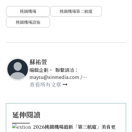
桃園機場
桃園機場第二航廈
桃園機場設施
蘇祐萱
編輯企劃。 聯繫請洽：
maysu@xinmedia.com /
may860527@gmail.com
查看所有文章
延伸閱讀
2026桃園機場最新「第三航廈」美食更