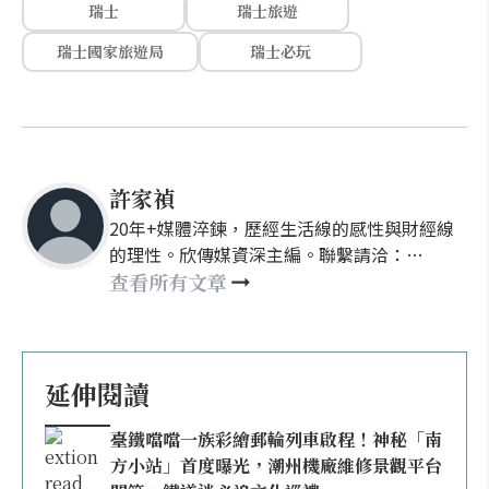
瑞士
瑞士旅遊
瑞士國家旅遊局
瑞士必玩
許家禎
20年+媒體淬鍊，歷經生活線的感性與財經線
的理性。欣傳媒資深主編。聯繫請洽：
nellyhsu@xinmedia.com
查看所有文章
延伸閱讀
臺鐵噹噹一族彩繪郵輪列車啟程！神秘「南
方小站」首度曝光，潮州機廠維修景觀平台