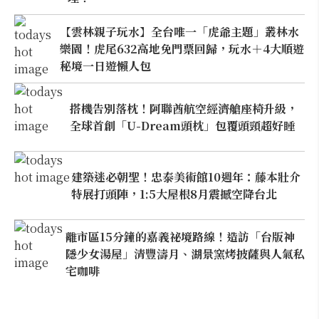
【雲林親子玩水】全台唯一「虎爺主題」叢林水
樂園！虎尾632高地免門票回歸，玩水＋4大順遊
秘境一日遊懶人包
搭機告別落枕！阿聯酋航空經濟艙座椅升級，
全球首創「U-Dream頭枕」包覆頭頸超好睡
建築迷必朝聖！忠泰美術館10週年：藤本壯介
特展打頭陣，1:5大屋根8月震撼空降台北
離市區15分鐘的嘉義祕境路線！造訪「台版神
隱少女湯屋」清豐濤月、湖景窯烤披薩與人氣私
宅咖啡