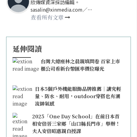
欣傳媒資深採訪編輯。
sasalin@xinmedia.com／
happy21917@gmail.com
查看所有文章
延伸閱讀
台灣大總座林之晨親填問卷 百家上市
櫃公司看新台幣匯率價位曝光
日本5個戶外機能服飾品牌推薦｜講究輕
量、防水、耐用，outdoor穿搭也有潮
流帥氣感
2025「One Day School」在前日本首
相安倍晉三家鄉「山口縣長門市」舉辦！
夫人安倍昭惠親自授課