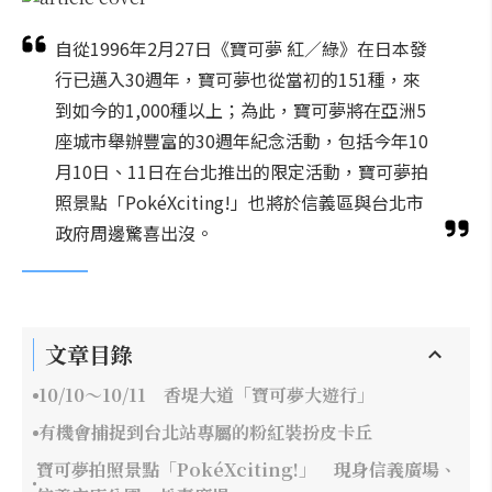
自從1996年2月27日《寶可夢 紅／綠》在日本發
行已邁入30週年，寶可夢也從當初的151種，來
到如今的1,000種以上；為此，寶可夢將在亞洲5
座城市舉辦豐富的30週年紀念活動，包括今年10
月10日、11日在台北推出的限定活動，寶可夢拍
照景點「PokéXciting!」也將於信義區與台北市
政府周邊驚喜出沒。
文章目錄
10/10～10/11 香堤大道「寶可夢大遊行」
有機會捕捉到台北站專屬的粉紅裝扮皮卡丘
寶可夢拍照景點「PokéXciting!」 現身信義廣場、