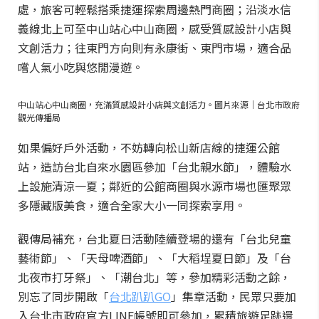
處，旅客可輕鬆搭乘捷運探索周邊熱門商圈；沿淡水信
義線北上可至中山站心中山商圈，感受質感設計小店與
文創活力；往東門方向則有永康街、東門市場，適合品
嚐人氣小吃與悠閒漫遊。
中山站心中山商圈，充滿質感設計小店與文創活力。圖片來源｜台北市政府
觀光傳播局
如果偏好戶外活動，不妨轉向松山新店線的捷運公館
站，造訪台北自來水園區參加「台北親水節」，體驗水
上設施清涼一夏；鄰近的公館商圈與水源市場也匯聚眾
多隱藏版美食，適合全家大小一同探索享用。
觀傳局補充，台北夏日活動陸續登場的還有「台北兒童
藝術節」、「天母啤酒節」、「大稻埕夏日節」及「台
北夜市打牙祭」、「潮台北」等，參加精彩活動之餘，
別忘了同步開啟「
台北趴趴GO
」集章活動，民眾只要加
入台北市政府官方LINE帳號即可參加，累積旅遊足跡還