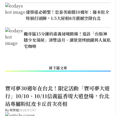
建築迷必朝聖！忠泰美術館10週年：藤本壯介
特展打頭陣，1:5大屋根8月震撼空降台北
離市區15分鐘的嘉義祕境路線！造訪「台版神
隱少女湯屋」清豐濤月、湖景窯烤披薩與人氣私
宅咖啡
接下篇文章
寶可夢30週年在台北！限定活動「寶可夢大遊
行」10/10、10/11信義區香堤大道登場，台北
站專屬粉紅皮卡丘首次亮相
By
林芳如
2026/07/07