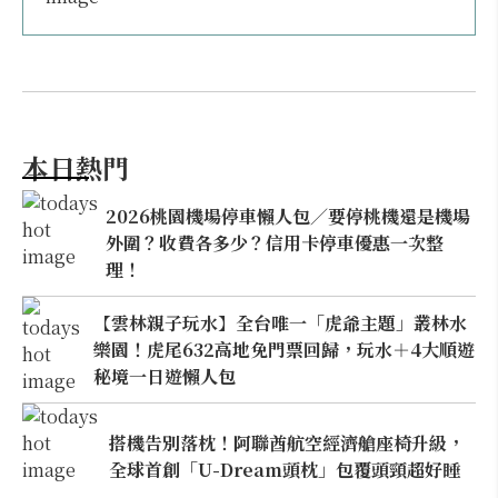
本日熱門
2026桃園機場停車懶人包／要停桃機還是機場
外圍？收費各多少？信用卡停車優惠一次整
理！
【雲林親子玩水】全台唯一「虎爺主題」叢林水
樂園！虎尾632高地免門票回歸，玩水＋4大順遊
秘境一日遊懶人包
搭機告別落枕！阿聯酋航空經濟艙座椅升級，
全球首創「U-Dream頭枕」包覆頭頸超好睡