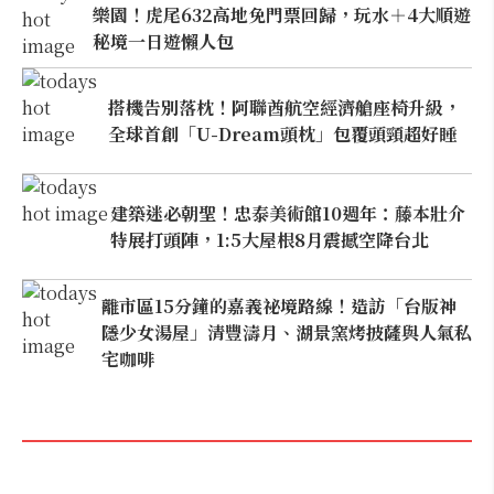
樂園！虎尾632高地免門票回歸，玩水＋4大順遊
秘境一日遊懶人包
搭機告別落枕！阿聯酋航空經濟艙座椅升級，
全球首創「U-Dream頭枕」包覆頭頸超好睡
建築迷必朝聖！忠泰美術館10週年：藤本壯介
特展打頭陣，1:5大屋根8月震撼空降台北
離市區15分鐘的嘉義祕境路線！造訪「台版神
隱少女湯屋」清豐濤月、湖景窯烤披薩與人氣私
宅咖啡