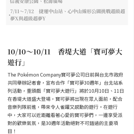
信義安康公園、松壽廣場
7/11～7/12 捷運中山站、心中山線形公園挑戰超級超
夢X與超級超夢Y
10/10～10/11 香堤大道「寶可夢大
遊行」
The Pokémon Company寶可夢公司日前與台北市政府
共同舉辦記者會，宣布合作「寶可夢30週年」台北站系
列活動，重頭戲「寶可夢大遊行」將於10月10日、11日
在香堤大道盛大登場，寶可夢將出現在眾人面前，配合
音樂列隊前進，帶來令人雀躍又感動的遊行。在遊行
中，大家可以近距離看著心愛的寶可夢們，一邊享受派
對的歡樂氣氛，是30週年活動絕對不可錯過的主要項
目！