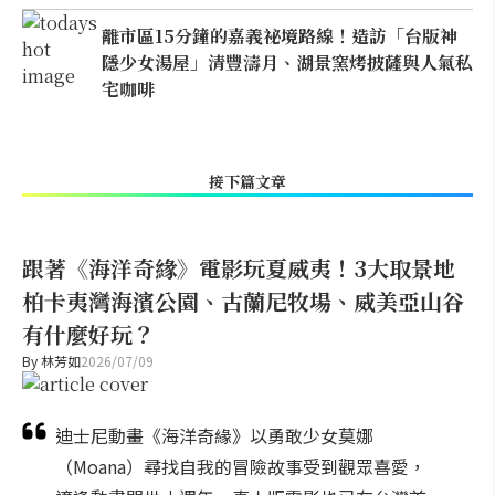
離市區15分鐘的嘉義祕境路線！造訪「台版神
隱少女湯屋」清豐濤月、湖景窯烤披薩與人氣私
宅咖啡
接下篇文章
跟著《海洋奇緣》電影玩夏威夷！3大取景地
柏卡夷灣海濱公園、古蘭尼牧場、威美亞山谷
有什麼好玩？
By
林芳如
2026/07/09
迪士尼動畫《海洋奇緣》以勇敢少女莫娜
（Moana）尋找自我的冒險故事受到觀眾喜愛，