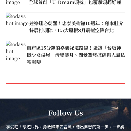
全球首創「U-Dream頭枕」包覆頭頸超好睡
建築迷必朝聖！忠泰美術館10週年：藤本壯介
特展打頭陣，1:5大屋根8月震撼空降台北
離市區15分鐘的嘉義祕境路線！造訪「台版神
隱少女湯屋」清豐濤月、湖景窯烤披薩與人氣私
宅咖啡
Follow Us
享受吧！環遊世界，勇敢歸零去冒險，踏出夢想的第一步。一點勇