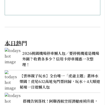
本日熱門
2026桃園機場停車懶人包／要停桃機還是機場
外圍？收費各多少？信用卡停車優惠一次整
理！
【雲林親子玩水】全台唯一「虎爺主題」叢林水
樂園！虎尾632高地免門票回歸，玩水＋4大順遊
秘境一日遊懶人包
搭機告別落枕！阿聯酋航空經濟艙座椅升級，