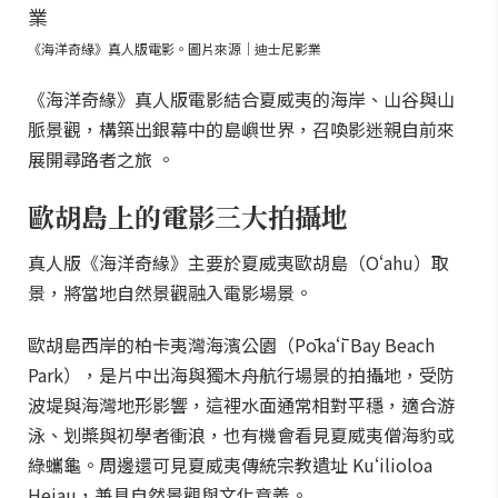
《海洋奇緣》真人版電影。圖片來源｜迪士尼影業
《海洋奇緣》真人版電影結合夏威夷的海岸、山谷與山
脈景觀，構築出銀幕中的島嶼世界，召喚影迷親自前來
展開尋路者之旅 。
歐胡島上的電影三大拍攝地
真人版《海洋奇緣》主要於夏威夷歐胡島（Oʻahu）取
景，將當地自然景觀融入電影場景。
歐胡島西岸的柏卡夷灣海濱公園（Pōkaʻī Bay Beach
Park），是片中出海與獨木舟航行場景的拍攝地，受防
波堤與海灣地形影響，這裡水面通常相對平穩，適合游
泳、划槳與初學者衝浪，也有機會看見夏威夷僧海豹或
綠蠵龜。周邊還可見夏威夷傳統宗教遺址 Kuʻilioloa
Heiau，兼具自然景觀與文化意義。