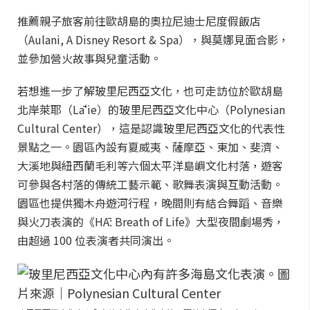
推薦親子旅客前往歐胡島的奧拉尼迪士尼度假飯店
（Aulani, A Disney Resort & Spa），與莫娜見面合影，
並參加營火故事與兒童活動。
若想進一步了解玻里尼西亞文化，也可走訪位於歐胡島
北岸萊耶（Lāʻie）的玻里尼西亞文化中心（Polynesian
Cultural Center），這是認識玻里尼西亞文化的代表性
景點之一。園區內設有夏威夷、薩摩亞、東加、斐濟、
大溪地與紐西蘭毛利等六個太平洋島嶼文化村落，遊客
可參與各村落的傳統工藝示範、歌舞表演與互動活動。
園區也提供獨木舟遊河行程，晚間則有結合舞蹈、音樂
與火刀表演的《HĀ: Breath of Life》大型夜間劇場秀，
由超過 100 位表演者共同演出。