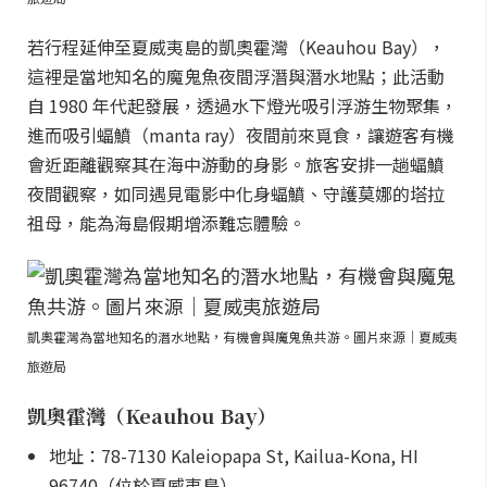
若行程延伸至夏威夷島的凱奧霍灣（Keauhou Bay），
這裡是當地知名的魔鬼魚夜間浮潛與潛水地點；此活動
自 1980 年代起發展，透過水下燈光吸引浮游生物聚集，
進而吸引蝠鱝（manta ray）夜間前來覓食，讓遊客有機
會近距離觀察其在海中游動的身影。旅客安排一趟蝠鱝
夜間觀察，如同遇見電影中化身蝠鱝、守護莫娜的塔拉
祖母，能為海島假期增添難忘體驗。
凱奧霍灣為當地知名的潛水地點，有機會與魔鬼魚共游。圖片來源｜夏威夷
旅遊局
凱奧霍灣（Keauhou Bay）
地址：78-7130 Kaleiopapa St, Kailua-Kona, HI
96740（位於夏威夷島）