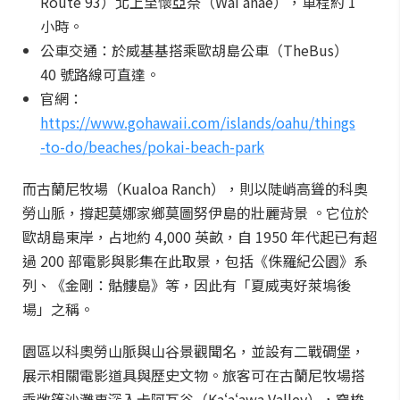
Route 93）北上至懷亞奈（Waiʻanae），車程約 1
小時。
公車交通：於威基基搭乘歐胡島公車（TheBus）
40 號路線可直達。
官網：
https://www.gohawaii.com/islands/oahu/things
-to-do/beaches/pokai-beach-park
而古蘭尼牧場（Kualoa Ranch），則以陡峭高聳的科奧
勞山脈，撐起莫娜家鄉莫圖努伊島的壯麗背景 。它位於
歐胡島東岸，占地約 4,000 英畝，自 1950 年代起已有超
過 200 部電影與影集在此取景，包括《侏羅紀公園》系
列、《金剛：骷髏島》等，因此有「夏威夷好萊塢後
場」之稱。
園區以科奧勞山脈與山谷景觀聞名，並設有二戰碉堡，
展示相關電影道具與歷史文物。旅客可在古蘭尼牧場搭
乘敞篷沙灘車深入卡阿瓦谷（Kaʻaʻawa Valley），穿梭