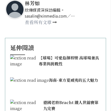
林芳如
欣傳媒資深採訪編輯。
sasalin@xinmedia.com／
happy21917@gmail.com
查看所有文章
延伸閱讀
【球場】可愛島揮桿樂 高球場兼具
專業與挑戰性
海南-東方夏威夷的五大魅力
德國老將Bracht 鐵人世錦賽第
九完賽