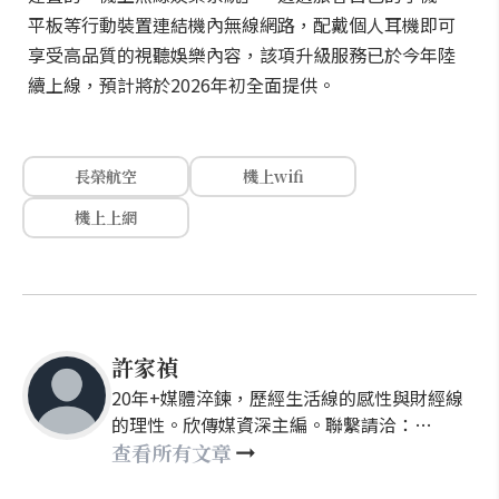
平板等行動裝置連結機內無線網路，配戴個人耳機即可
享受高品質的視聽娛樂內容，該項升級服務已於今年陸
續上線，預計將於2026年初全面提供。
長榮航空
機上wifi
機上上網
許家禎
20年+媒體淬鍊，歷經生活線的感性與財經線
的理性。欣傳媒資深主編。聯繫請洽：
nellyhsu@xinmedia.com
查看所有文章