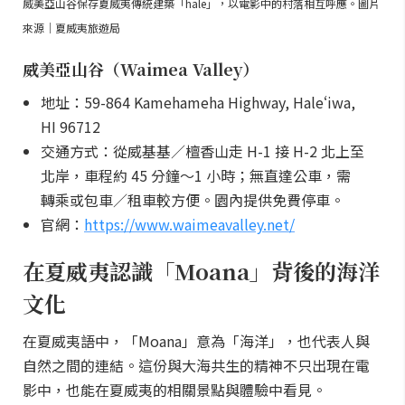
威美亞山谷保存夏威夷傳統建築「hale」，以電影中的村落相互呼應。圖片
來源｜夏威夷旅遊局
威美亞山谷（Waimea Valley）
地址：59-864 Kamehameha Highway, Haleʻiwa,
HI 96712
交通方式：從威基基／檀香山走 H-1 接 H-2 北上至
北岸，車程約 45 分鐘～1 小時；無直達公車，需
轉乘或包車／租車較方便。園內提供免費停車。
官網：
https://www.waimeavalley.net/
在夏威夷認識「Moana」背後的海洋
文化
在夏威夷語中，「Moana」意為「海洋」，也代表人與
自然之間的連結。這份與大海共生的精神不只出現在電
影中，也能在夏威夷的相關景點與體驗中看見。