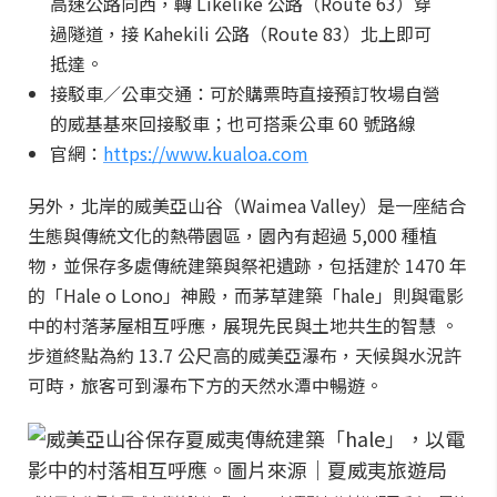
高速公路向西，轉 Likelike 公路（Route 63）穿
過隧道，接 Kahekili 公路（Route 83）北上即可
抵達。
接駁車／公車交通：可於購票時直接預訂牧場自營
的威基基來回接駁車；也可搭乘公車 60 號路線
官網：
https://www.kualoa.com
另外，北岸的威美亞山谷（Waimea Valley）是一座結合
生態與傳統文化的熱帶園區，園內有超過 5,000 種植
物，並保存多處傳統建築與祭祀遺跡，包括建於 1470 年
的「Hale o Lono」神殿，而茅草建築「hale」則與電影
中的村落茅屋相互呼應，展現先民與土地共生的智慧 。
步道終點為約 13.7 公尺高的威美亞瀑布，天候與水況許
可時，旅客可到瀑布下方的天然水潭中暢遊。