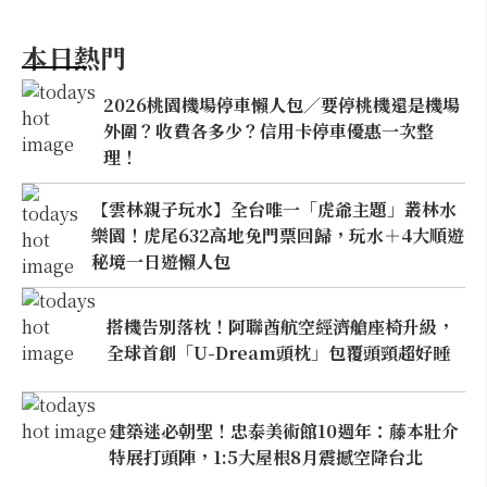
本日熱門
2026桃園機場停車懶人包／要停桃機還是機場
外圍？收費各多少？信用卡停車優惠一次整
理！
【雲林親子玩水】全台唯一「虎爺主題」叢林水
樂園！虎尾632高地免門票回歸，玩水＋4大順遊
秘境一日遊懶人包
搭機告別落枕！阿聯酋航空經濟艙座椅升級，
全球首創「U-Dream頭枕」包覆頭頸超好睡
建築迷必朝聖！忠泰美術館10週年：藤本壯介
特展打頭陣，1:5大屋根8月震撼空降台北