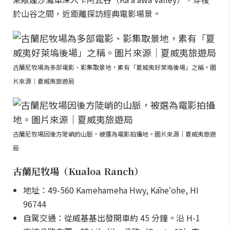
於山谷之間，近距離探訪經典電影場景。
古蘭尼牧場為多部電影、影集取景地，素有「夏威夷好萊塢後場」之稱。圖
片來源｜夏威夷旅遊局
古蘭尼牧場因後方陡峭的山脈，被選為電影拍攝地。圖片來源｜夏威夷旅遊
局
古蘭尼牧場（Kualoa Ranch）
地址：49-560 Kamehameha Hwy, Kāneʻohe, HI
96744
自駕交通：從威基基出發開車約 45 分鐘。沿 H-1