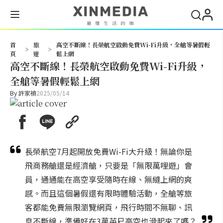
搜尋
首
旅
高空不斷線！長榮航空啟動免費Wi-Fi升級，全艙等暑假輕
>
>
頁
遊
鬆上網
高空不斷線！長榮航空啟動免費Wi-Fi升級，
全艙等暑假輕鬆上網
By
許家禎
2025/05/14
長榮航空7月起開放免費Wi-Fi大升級！無論你是
飛商務艙還是經濟艙，只要是「無限萬哩遊」會
員，通通能在高空享受隨時在線、無縫上網的爽
感。而且這個暑假還有限時體驗活動，全艙等旅
客都能免費無限瀏覽網頁，飛行時間不無聊、訊
息不斷線，準備好在3萬英尺高空也滑起來了嗎？