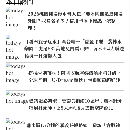
本日熱門
2026桃園機場停車懶人包／要停桃機還是機場
外圍？收費各多少？信用卡停車優惠一次整
理！
【雲林親子玩水】全台唯一「虎爺主題」叢林水
樂園！虎尾632高地免門票回歸，玩水＋4大順遊
秘境一日遊懶人包
搭機告別落枕！阿聯酋航空經濟艙座椅升級，
全球首創「U-Dream頭枕」包覆頭頸超好睡
建築迷必朝聖！忠泰美術館10週年：藤本壯介
特展打頭陣，1:5大屋根8月震撼空降台北
離市區15分鐘的嘉義祕境路線！造訪「台版神