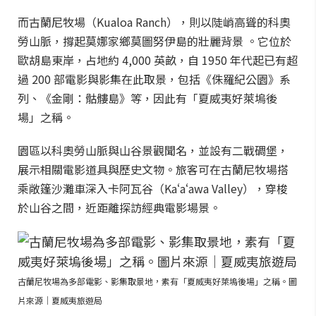
而古蘭尼牧場（Kualoa Ranch），則以陡峭高聳的科奧
勞山脈，撐起莫娜家鄉莫圖努伊島的壯麗背景 。它位於
歐胡島東岸，占地約 4,000 英畝，自 1950 年代起已有超
過 200 部電影與影集在此取景，包括《侏羅紀公園》系
列、《金剛：骷髏島》等，因此有「夏威夷好萊塢後
場」之稱。
園區以科奧勞山脈與山谷景觀聞名，並設有二戰碉堡，
展示相關電影道具與歷史文物。旅客可在古蘭尼牧場搭
乘敞篷沙灘車深入卡阿瓦谷（Kaʻaʻawa Valley），穿梭
於山谷之間，近距離探訪經典電影場景。
古蘭尼牧場為多部電影、影集取景地，素有「夏威夷好萊塢後場」之稱。圖
片來源｜夏威夷旅遊局