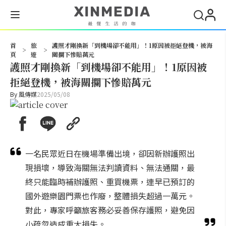
搜尋
首
旅
護照才剛換新「到機場卻不能用」！1原因被拒絕登機，被海
>
>
頁
遊
關攔下慘賠萬元
護照才剛換新「到機場卻不能用」！1原因被
拒絕登機，被海關攔下慘賠萬元
By
風傳媒
2025/05/08
一名民眾近日在機場準備出境，卻因新辦護照出
現損壞，導致海關無法判讀資料、無法通關，最
終只能臨時補辦護照、重買機票，連早已預訂的
國外遊樂園門票也作廢，整體損失超過一萬元。
對此，專家呼籲旅客務必妥善保存護照，避免因
小疏忽造成重大損失。