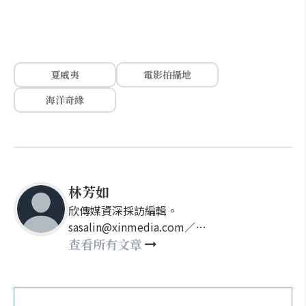
夏威夷
電影拍攝地
海洋奇緣
林芳如
欣傳媒資深採訪編輯。
sasalin@xinmedia.com／
happy21917@gmail.com
查看所有文章