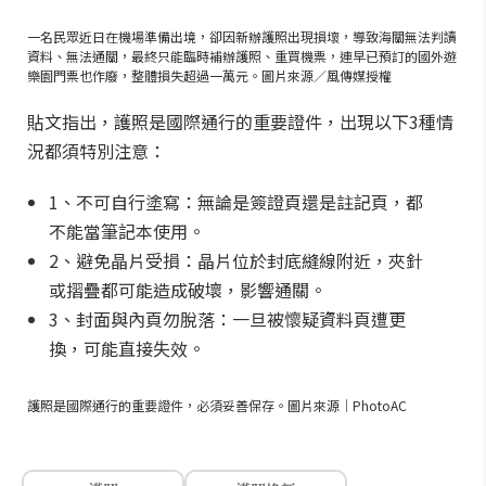
一名民眾近日在機場準備出境，卻因新辦護照出現損壞，導致海關無法判讀
資料、無法通關，最終只能臨時補辦護照、重買機票，連早已預訂的國外遊
樂園門票也作廢，整體損失超過一萬元。圖片來源／風傳媒授權
貼文指出，護照是國際通行的重要證件，出現以下3種情
況都須特別注意：
1、不可自行塗寫：無論是簽證頁還是註記頁，都
不能當筆記本使用。
2、避免晶片受損：晶片位於封底縫線附近，夾針
或摺疊都可能造成破壞，影響通關。
3、封面與內頁勿脫落：一旦被懷疑資料頁遭更
換，可能直接失效。
護照是國際通行的重要證件，必須妥善保存。圖片來源｜PhotoAC