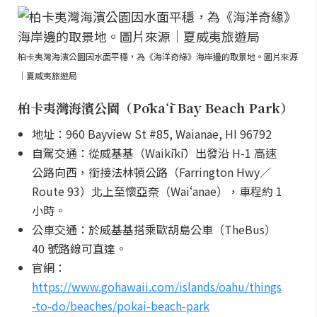
柏卡夷灣海濱公園因水面平穩，為《海洋奇緣》海岸邊的取景地。圖片來源
｜夏威夷旅遊局
柏卡夷灣海濱公園（Pōkaʻī Bay Beach Park）
地址：960 Bayview St #85, Waianae, HI 96792
自駕交通：從威基基（Waikīkī）出發沿 H-1 高速
公路向西，銜接法林頓公路（Farrington Hwy／
Route 93）北上至懷亞奈（Waiʻanae），車程約 1
小時。
公車交通：於威基基搭乘歐胡島公車（TheBus）
40 號路線可直達。
官網：
https://www.gohawaii.com/islands/oahu/things
-to-do/beaches/pokai-beach-park