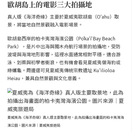
歐胡島上的電影三大拍攝地
真人版《海洋奇緣》主要於夏威夷歐胡島（Oʻahu）取
景，將當地自然景觀融入電影場景。
歐胡島西岸的柏卡夷灣海濱公園（Pōkaʻī Bay Beach
Park），是片中出海與獨木舟航行場景的拍攝地，受防
波堤與海灣地形影響，這裡水面通常相對平穩，適合游
泳、划槳與初學者衝浪，也有機會看見夏威夷僧海豹或
綠蠵龜。周邊還可見夏威夷傳統宗教遺址 Kuʻilioloa
Heiau，兼具自然景觀與文化意義。
夏威夷為《海洋奇緣》真人版主要取景地，此為拍攝出海畫面的柏卡夷灣海
濱公園。圖片來源｜夏威夷旅遊局