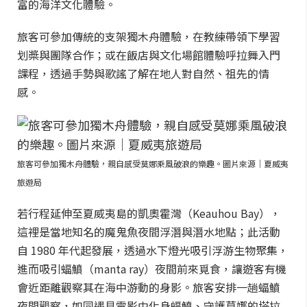
富的海洋文化體驗。
旅客可參加傳統的支架獨木舟體驗，在教練帶領下學習
划槳與團隊合作；或在飯店與文化場館體驗呼拉舞入門
課程，透過手勢與歌謠了解在地人對自然、祖先的情
感。
旅客可參加獨木舟體驗，親自感受莫娜乘風破浪的樂趣。圖片來源｜夏威夷
旅遊局
若行程延伸至夏威夷島的凱奧霍灣（Keauhou Bay），
這裡是當地知名的魔鬼魚夜間浮潛與潛水地點；此活動
自 1980 年代起發展，透過水下燈光吸引浮游生物聚集，
進而吸引蝠鱝（manta ray）夜間前來覓食，讓遊客有機
會近距離觀察其在海中游動的身影。旅客安排一趟蝠鱝
夜間觀察，如同遇見電影中化身蝠鱝、守護莫娜的塔拉