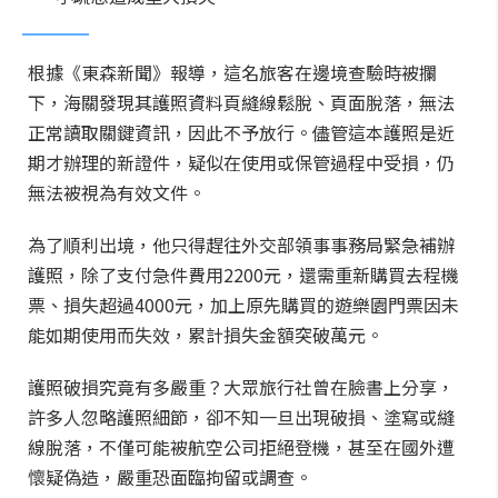
根據《東森新聞》報導，這名旅客在邊境查驗時被攔
下，海關發現其護照資料頁縫線鬆脫、頁面脫落，無法
正常讀取關鍵資訊，因此不予放行。儘管這本護照是近
期才辦理的新證件，疑似在使用或保管過程中受損，仍
無法被視為有效文件。
為了順利出境，他只得趕往外交部領事事務局緊急補辦
護照，除了支付急件費用2200元，還需重新購買去程機
票、損失超過4000元，加上原先購買的遊樂園門票因未
能如期使用而失效，累計損失金額突破萬元。
護照破損究竟有多嚴重？大眾旅行社曾在臉書上分享，
許多人忽略護照細節，卻不知一旦出現破損、塗寫或縫
線脫落，不僅可能被航空公司拒絕登機，甚至在國外遭
懷疑偽造，嚴重恐面臨拘留或調查。