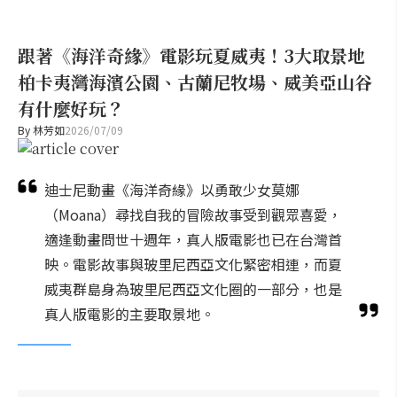
跟著《海洋奇緣》電影玩夏威夷！3大取景地
柏卡夷灣海濱公園、古蘭尼牧場、威美亞山谷
有什麼好玩？
By
林芳如
2026/07/09
迪士尼動畫《海洋奇緣》以勇敢少女莫娜
（Moana）尋找自我的冒險故事受到觀眾喜愛，
適逢動畫問世十週年，真人版電影也已在台灣首
映。電影故事與玻里尼西亞文化緊密相連，而夏
威夷群島身為玻里尼西亞文化圈的一部分，也是
真人版電影的主要取景地。