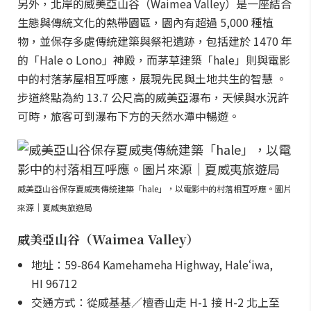
另外，北岸的威美亞山谷（Waimea Valley）是一座結合
生態與傳統文化的熱帶園區，園內有超過 5,000 種植
物，並保存多處傳統建築與祭祀遺跡，包括建於 1470 年
的「Hale o Lono」神殿，而茅草建築「hale」則與電影
中的村落茅屋相互呼應，展現先民與土地共生的智慧 。
步道終點為約 13.7 公尺高的威美亞瀑布，天候與水況許
可時，旅客可到瀑布下方的天然水潭中暢遊。
威美亞山谷保存夏威夷傳統建築「hale」，以電影中的村落相互呼應。圖片
來源｜夏威夷旅遊局
威美亞山谷（Waimea Valley）
地址：59-864 Kamehameha Highway, Haleʻiwa,
HI 96712
交通方式：從威基基／檀香山走 H-1 接 H-2 北上至