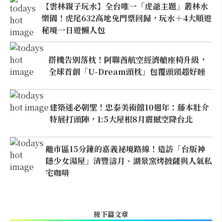
【雲林親子玩水】全台唯一「虎爺主題」叢林水
樂園！虎尾632高地免門票回歸，玩水＋4大順遊
秘境一日遊懶人包
搭機告別落枕！阿聯酋航空經濟艙座椅升級，
全球首創「U-Dream頭枕」包覆頭頸超好睡
建築迷必朝聖！忠泰美術館10週年：藤本壯介
特展打頭陣，1:5大屋根8月震撼空降台北
離市區15分鐘的嘉義祕境路線！造訪「台版神
隱少女湯屋」清豐濤月、湖景窯烤披薩與人氣私
宅咖啡
接下篇文章