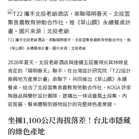
T22 攜手北投老爺酒店，串聯陽明春天、北投雲集食農教育勞動合作社，推
《草山饌》永續餐桌計畫。圖片來源｜北投老爺
2026年夏天，北投老爺酒店與連續五屆獲得米其林綠星
肯定的「陽明春天」聯手，在台灣設計研究院「T22設計
振興地方產業計畫」串聯下，共同推出《草山饌》永續
餐桌，結合了北投雲集食農教育勞動合作社、KOGA 許家
陶器品與雙好設計團隊，建構出一條涵蓋風土採集、內
容策展、餐桌體驗到器物設計的完整綠色產業鏈。
坐擁1,100公尺海拔落差！台北市隱藏
的綠色產地