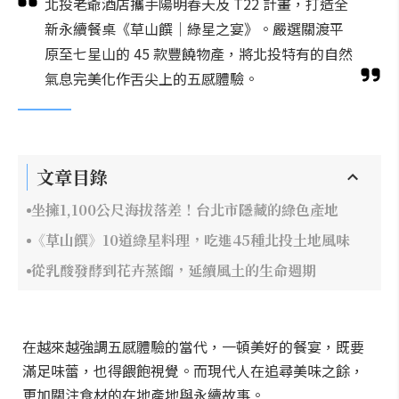
北投老爺酒店攜手陽明春天及 T22 計畫，打造全
新永續餐桌《草山饌｜綠星之宴》。嚴選關渡平
原至七星山的 45 款豐饒物產，將北投特有的自然
氣息完美化作舌尖上的五感體驗。
文章目錄
坐擁1,100公尺海拔落差！台北市隱藏的綠色產地
《草山饌》10道綠星料理，吃進45種北投土地風味
從乳酸發酵到花卉蒸餾，延續風土的生命週期
在越來越強調五感體驗的當代，一頓美好的餐宴，既要
滿足味蕾，也得餵飽視覺。而現代人在追尋美味之餘，
更加關注食材的在地產地與永續故事。