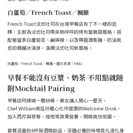
白蘆筍／French Toast／楓糖
French Toast法式吐司在台灣早餐店有了不一樣的詮
釋，主廚為法式吐司帶來熱呼呼的烤布蕾脆甜風格，搭
配著當季白蘆筍泥、鹹檸檬，以及帶圓潤焦糖、奶油氣
息的楓糖冰淇淋，演繹法式吐司新風格。
白蘆筍／French Toast／楓糖。圖片來源｜HAILI
早餐不能沒有豆漿、奶茶 不用點就隨
附Mocktail Pairing
早餐店阿姨喊一聲帥哥、美女讓人開心一整天，
Chef William將這份暖心化作健康的Welcome Drink，
加入西芹與草莓、椪柑等蔬果營養，開啟爽快氛圍。
套餐涵蓋的4杯無酒精飲品，涼麵必備的味噌貢丸湯化身