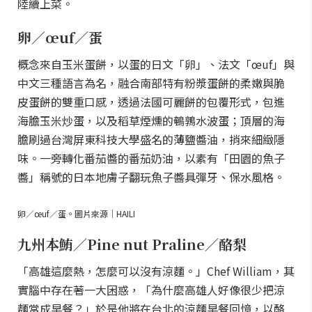
陸續上菜。
卵／œuf／蛋
概念來自玉米蛋餅，以蛋的日文「卵」、法文「œuf」與
中文三種語言為名，融合南部特有粉漿蛋餅的柔嫩與脆
皮蛋餅的雙重口感，透過法國可麗餅的包覆形式，包進
海膽玉米炒蛋，以及稻草煙燻的鵪鶉水波蛋；頂層的海
膽刷過台灣屏東科技大學盛名的薄鹽醬油，捎來細緻隱
味。一旁轉化番茄醬的番茄奶油，以素有「田園的魚子
醬」稱號的日本地膚子翻玩魚子醬具彈牙、保水風格。
卵／œuf／蛋。圖片來源｜HAILI
九州本鮪／Pine nut Praline／酪梨
「高雄這麼熱，怎麼可以沒有涼麵。」Chef William，其
實腦中存在著一大困惑，「為什麼高雄人好像很少把涼
麵當成早餐？」於是他將在台北的涼麵早餐回憶，以酪