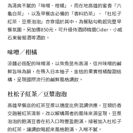
為清爽不膩的「味噌．柑橘」，而在地高雄的蜜香「六
龜白茶」，以及早餐店必備的「香料奶茶」、「杜松子
紅茶．豆漿泡泡」亦穿插於其中，為餐點勾勒起完整早
餐氛圍。另加價850元，可升級侍酒師精選Cider、小威
石東葡萄酒等酒飲。
味噌／柑橘
涼麵必搭配的味噌湯，以柴魚昆布高湯、信州味噌的鹹
鮮旨味為韻，在帶入日本柚子、金桔的果實柑橘酸甜結
構，呈現國際流行的鹹鮮風格調飲。
杜松子紅茶／豆漿泡泡
高雄早餐店的紅茶豆漿以適度比例混調供應，豆類奶香
交融著紅茶清新，改以解構兩者的風味來源呈現，豆漿
泡泡的飽滿豆香在初入口時豐盈飽滿，接著加入杜松子
的紅茶，讓調飲喝起來風格飽滿、入喉不膩。