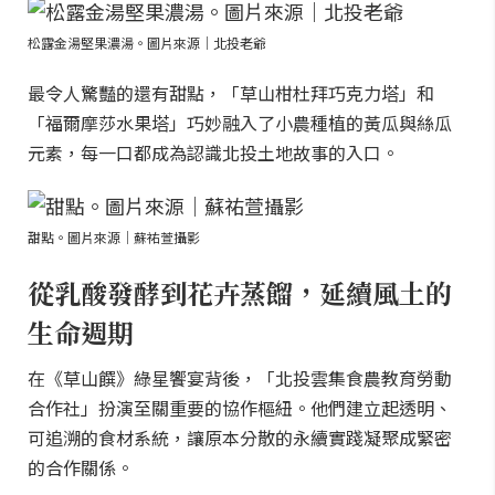
松露金湯堅果濃湯。圖片來源｜北投老爺
最令人驚豔的還有甜點，「草山柑杜拜巧克力塔」和
「福爾摩莎水果塔」巧妙融入了小農種植的黃瓜與絲瓜
元素，每一口都成為認識北投土地故事的入口。
甜點。圖片來源｜蘇祐萱攝影
從乳酸發酵到花卉蒸餾，延續風土的
生命週期
在《草山饌》綠星饗宴背後，「北投雲集食農教育勞動
合作社」扮演至關重要的協作樞紐。他們建立起透明、
可追溯的食材系統，讓原本分散的永續實踐凝聚成緊密
的合作關係。