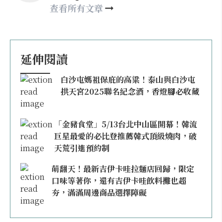
happy21917@gmail.com
查看所有文章
延伸閱讀
白沙屯媽祖保庇的高粱！泰山與白沙屯
拱天宮2025聯名紀念酒，香燈腳必收藏
「金豬食堂」5/13台北中山區開幕！韓流
巨星最愛的必比登推薦韓式頂級燒肉，破
天荒引進預約制
萌翻天！最新吉伊卡哇拉麵店回歸，限定
口味等著你，還有吉伊卡哇飲料攤也超
夯，滿滿周邊商品選擇障礙