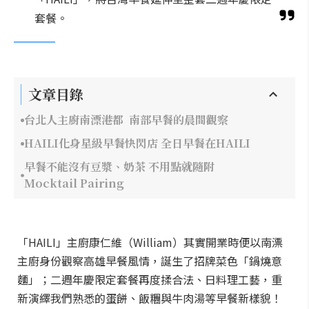
套餐。
文章目錄
台北人主廚南漂港都 南部早餐的晨間觀察
HAILI化身星級早餐快閃店 全日早餐在HAILI
早餐不能沒有豆漿、奶茶 不用點就隨附
Mocktail Pairing
「HAILI」主廚康仁維（William）其實開業時便以南漂
主廚身份觀察高雄早餐風情，誕生了招牌菜色「鍋燒意
麵」；二週年慶限定套餐再度揉合法、日料理工藝，重
新演繹我們熟悉的蛋餅、飯糰與牛肉湯等早餐新樣貌！