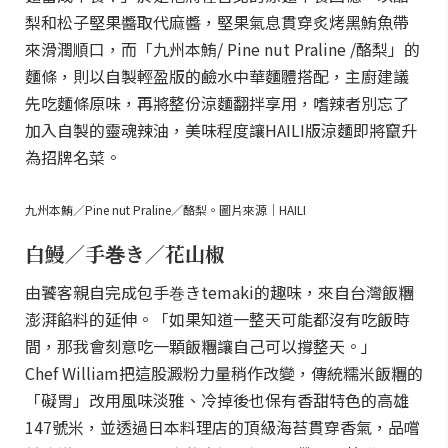
梨和松子堅果醬取代麻醬，堅果氣息貫穿炙烤黑鮪魚帶
來滑潤順口，而「九州本鮪/ Pine nut Praline /酪梨」的
麵條，則以自製輕盈版的鹼水中華麵體搭配，主廚建議
先吃麵條原味，再將整份涼麵翻拌享用，嗜辣者別忘了
加入自製的靈魂辣油，美味程度讓HAILI版涼麵即將竄升
為招牌名菜。
九州本鮪／Pine nut Praline／酪梨。圖片來源｜HAILI
白鰻／手巻き／花山椒
由饕客親自完成包手巻きtemaki的趣味，來自台灣飯糰
澎湃餡料的延伸。「如果知道一整天可能都沒有吃飯時
間，那我會刻意吃一顆飯糰讓自己可以撐整天。」
Chef William把這股澱粉力量稍作改變，傳統糯米飯糰的
「礙胃」改用風味淡雅、冷掉後也保有香甜特色的高雄
147號米，並透過日本料理店的頂級海苔貫穿香氣，品嚐