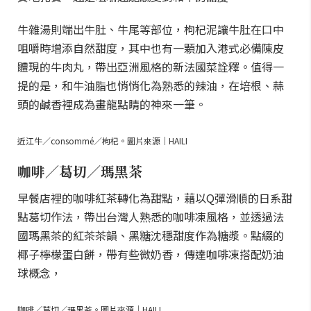
牛雜湯則端出牛肚、牛尾等部位，枸杞泥讓牛肚在口中
咀嚼時增添自然甜度，其中也有一顆加入港式必備陳皮
體現的牛肉丸，帶出亞洲風格的新法國菜詮釋。值得一
提的是，和牛油脂也悄悄化為熟悉的辣油，在培根、蒜
頭的鹹香裡成為畫龍點睛的神來一筆。
近江牛／consommé／枸杞。圖片來源｜HAILI
咖啡／葛切／瑪黑茶
早餐店裡的咖啡紅茶轉化為甜點，藉以Q彈滑順的日系甜
點葛切作法，帶出台灣人熟悉的咖啡凍風格，並透過法
國瑪黑茶的紅茶茶韻、黑糖沈穩甜度作為糖漿。點綴的
椰子檸檬蛋白餅，帶有些微奶香，傳達咖啡凍搭配奶油
球概念，
咖啡／葛切／瑪黑茶。圖片來源｜HAILI