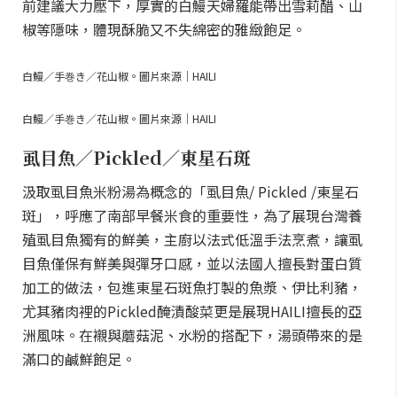
前建議大力壓下，厚實的白鰻天婦羅能帶出雪莉醋、山
椒等隱味，體現酥脆又不失綿密的雅緻飽足。
白鰻／手巻き／花山椒。圖片來源｜HAILI
白鰻／手巻き／花山椒。圖片來源｜HAILI
虱目魚／Pickled／東星石斑
汲取虱目魚米粉湯為概念的「虱目魚/ Pickled /東星石
斑」，呼應了南部早餐米食的重要性，為了展現台灣養
殖虱目魚獨有的鮮美，主廚以法式低溫手法烹煮，讓虱
目魚僅保有鮮美與彈牙口感，並以法國人擅長對蛋白質
加工的做法，包進東星石斑魚打製的魚漿、伊比利豬，
尤其豬肉裡的Pickled醃漬酸菜更是展現HAILI擅長的亞
洲風味。在襯與蘑菇泥、水粉的搭配下，湯頭帶來的是
滿口的鹹鮮飽足。