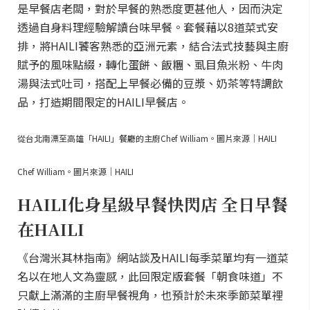
是早餐店老闆，對於早餐的熟悉度更甚他人，因而決定
透過自身料理經驗解讀台味早餐。套餐藉以8道菜式安
排，將HAILI饕客熟悉的亞洲元素，結合法式技藝與主廚
賦予的風味點綴，轉化蛋餅、飯糰、虱目魚米粉、牛肉
湯與法式吐司，搭配上早餐必備的豆漿、奶茶等特調飲
品，打造期間限定的HAILI早餐店。
從台北南漂至高雄「HAILI」餐廳的主廚Chef William。圖片來源｜HAILI
Chef William。圖片來源｜HAILI
HAILI化身星級早餐快閃店 全日早餐
在HAILI
《台灣米其林指南》網站談及HAILI每季菜單均有一道菜
名以在地人文為靈感，此回限定版套餐「朝食味道」不
只獻上滿滿的主廚早餐視角，也預計於未來季節菜單裡