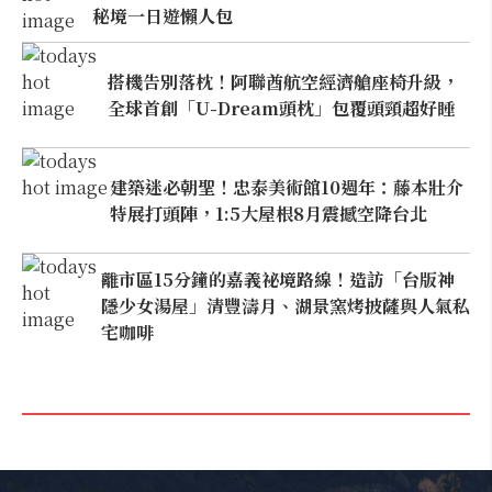
秘境一日遊懶人包
搭機告別落枕！阿聯酋航空經濟艙座椅升級，
全球首創「U-Dream頭枕」包覆頭頸超好睡
建築迷必朝聖！忠泰美術館10週年：藤本壯介
特展打頭陣，1:5大屋根8月震撼空降台北
離市區15分鐘的嘉義祕境路線！造訪「台版神
隱少女湯屋」清豐濤月、湖景窯烤披薩與人氣私
宅咖啡