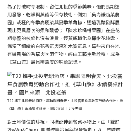
為了打破時令限制、留住北投的季節美味，他們長期運
用發酵、乾燥與蒸餾等保存技術。例如「吳尚謙蔬菜農
園」栽種的冬季高麗菜與夏季羊角椒，透過乳酸發酵展
現出更具層次的柔和酸香；「陳水珍桶柑果園」在盛花
期修整的枝條也沒有浪費，經蒸餾轉化為桶柑花純露，
保留了細緻的白花香氣與淡雅木質氣息。這些來自在地
有機農場的香草與季節作物，經由工藝重新詮釋，成為
《草山饌》最具辨識度的味蕾記憶。
T22 攜手北投老爺酒店，串聯陽明春天、北投雲集食農教育勞動合作社，推
《草山饌》永續餐桌計畫 。圖片來源｜北投老爺
對土地價值的珍視，同樣延伸到餐桌器物上。由「雙好
2byWu&Chen」團隊統籌策展與視覺規劃，以「聚味成