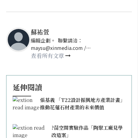
蘇祐萱
編輯企劃。 聯繫請洽：
maysu@xinmedia.com /
may860527@gmail.com
查看所有文章
延伸閱讀
張基義 「T22設計振興地方產業計畫」
推動花蓮石材產業的未來價值
?苗空間實驗作品「陶聚工廠見學
改造案」