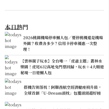
本日熱門
2026桃園機場停車懶人包／要停桃機還是機場
外圍？收費各多少？信用卡停車優惠一次整
理！
【雲林親子玩水】全台唯一「虎爺主題」叢林水
樂園！虎尾632高地免門票回歸，玩水＋4大順遊
秘境一日遊懶人包
搭機告別落枕！阿聯酋航空經濟艙座椅升級，
全球首創「U-Dream頭枕」包覆頭頸超好睡