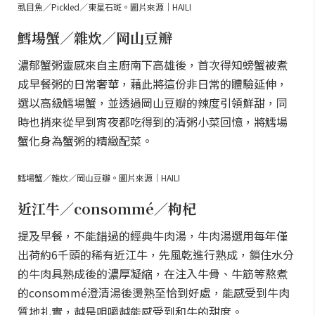
虱目魚／Pickled／東星石斑。圖片來源｜HAILI
鱈場蟹／雜炊／岡山豆瓣
濃郁蟹粥靈感來自主廚南下高雄後，首次得知螃蟹被煮
成早餐粥的日常奢華，藉此將這份非日常的體驗延伸，
選以高級鱈場蟹，並透過岡山豆瓣的辣度引領鮮甜，同
時也捎來從早到宵夜都吃得到的清粥小菜回憶，將鱈場
蟹化身為蟹粥的精緻配菜。
鱈場蟹／雜炊／岡山豆瓣。圖片來源｜HAILI
近江牛／consommé／枸杞
提及早餐，不能錯過的經典牛肉湯，牛肉湯選用每年僅
出荷約6千頭的稀有近江牛，先風乾進行熟成，鎖住水分
的牛肉具熟成後的濃厚凝縮，在注入牛骨、牛筋等熬煮
的consommé澄清湯後燙熟至恰到好處，能感受到牛肉
質地扎實，越是咀嚼越能感受到和牛的甜度。