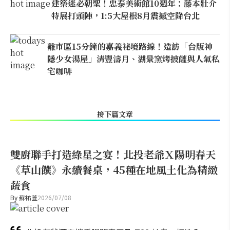
建築迷必朝聖！忠泰美術館10週年：藤本壯介
特展打頭陣，1:5大屋根8月震撼空降台北
離市區15分鐘的嘉義祕境路線！造訪「台版神
隱少女湯屋」清豐濤月、湖景窯烤披薩與人氣私
宅咖啡
接下篇文章
雙廚聯手打造綠星之宴！北投老爺Ｘ陽明春天
《草山饌》永續餐桌，45種在地風土化為精緻
蔬食
By
蘇祐萱
2026/07/08