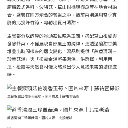
廚將義式香料、波特菇、草山柑橘與櫛瓜等在地食材融
合，盛裝在四方聚合的餐盤之中。熱前菜則選用當季爽
脆的北投綠竹筍，勾勒出夏日清甜。
主餐部分以醇厚的猴頭菇佐晚香玉筍，搭配草山柑橘與
發酵芥菜，不僅展現自然風土的純粹，更透過酸甜甘美
堆疊出時間帶來的層次變化。湯品則提供「蔗香清潤三
珍蕈菇湯」與「松露金湯堅果濃湯」供選擇，利用南
瓜、松露等天然食材慢火熬煮出令人意猶未盡的濃郁滋
味。
主餐猴頭菇佐晚香玉筍。圖片來源｜蘇祐萱攝影
蔗香清潤三珍蕈菇湯。圖片來源｜北投老爺