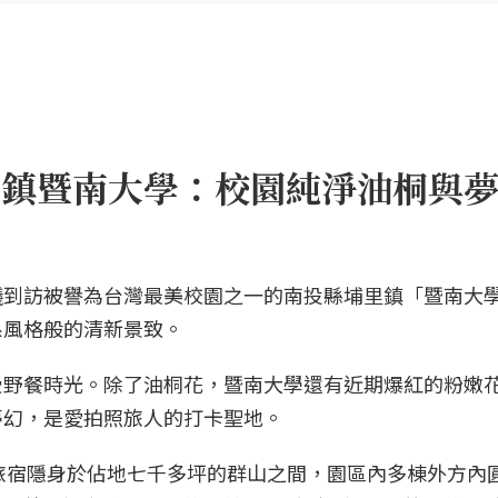
埔里鎮暨南大學：校園純淨油桐與
議到訪被譽為台灣最美校園之一的南投縣埔里鎮「暨南大
系風格般的清新景致。
受野餐時光。除了油桐花，暨南大學還有近期爆紅的粉嫩
夢幻，是愛拍照旅人的打卡聖地。
止」，旅宿隱身於佔地七千多坪的群山之間，園區內多棟外方內