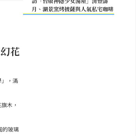
訪「台版神隱少女湯屋」清豐濤
月、湖景窯烤披薩與人氣私宅咖啡
夢幻花
學」，滿
花旗木，
圓的玻璃