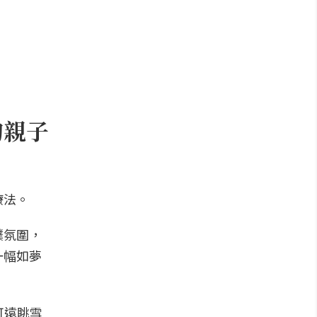
的親子
療法。
樸氛圍，
一幅如夢
可遠眺雪