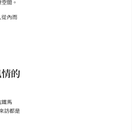
憩空間。
人從內而
風情的
坑鐵馬
來訪都是