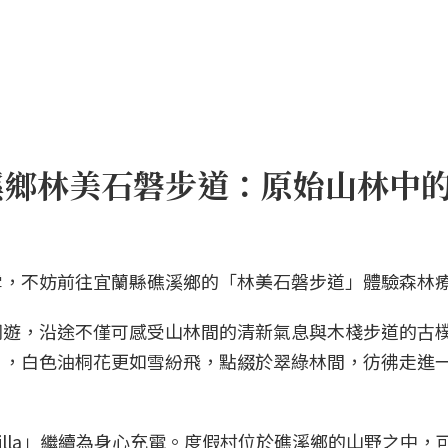
礁溪鄉林美石磐步道：原始山林中
雪，不妨前往宜蘭縣礁溪鄉的「林美石磐步道」體驗森林
同遊，沿途不僅可感受山林間的清新氣息與木棧步道的古
月，白色油桐花更如雪紛飛，點綴於翠綠林間，彷彿走進
 Villa」繼續為身心充電。度假村位於礁溪鄉的山野之中，