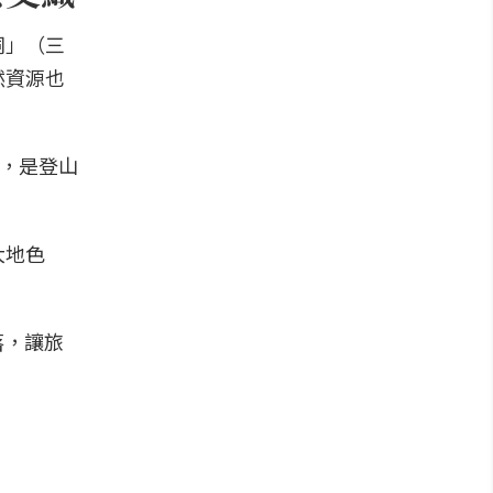
桐」（三
然資源也
1，是登山
大地色
落，讓旅