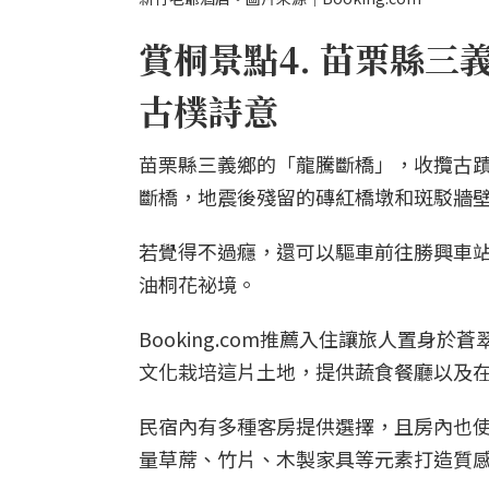
賞桐景點4. 苗栗縣
古樸詩意
苗栗縣三義鄉的「龍騰斷橋」，收攬古
斷橋，地震後殘留的磚紅橋墩和斑駁牆
若覺得不過癮，還可以驅車前往勝興車
油桐花祕境。
Booking.com推薦入住讓旅人置
文化栽培這片土地，提供蔬食餐廳以及
民宿內有多種客房提供選擇，且房內也
量草蓆、竹片、木製家具等元素打造質