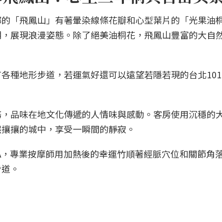
鄉的「飛鳳山」有著暈染線條花瓣和心型葉片的「光果油
期，展現浪漫姿態。除了絕美油桐花，飛鳳山豐富的大自
各種地形步道，若運氣好還可以遠望若隱若現的台北10
務，品味在地文化傳遞的人情味與感動。客房使用沉穩的
熙攘攘的城中，享受一瞬間的靜寂。
PA，專業按摩師用加熱後的幸運竹順著經脈穴位和關節角
步道。