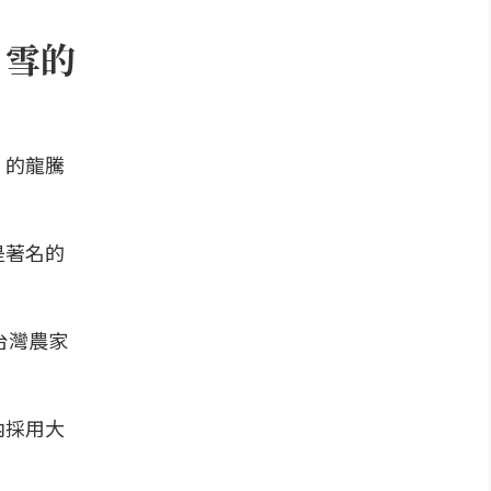
月雪的
」的龍騰
。
是著名的
台灣農家
內採用大