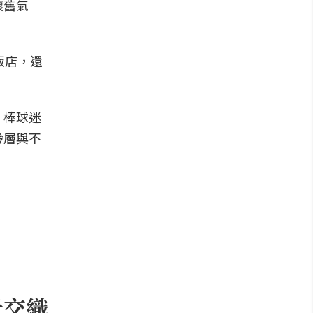
懷舊氣
飯店，還
，棒球迷
齡層與不
景交織