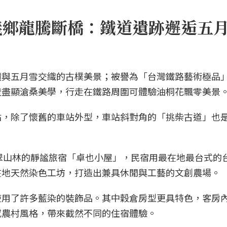
三義鄉龍騰斷橋：鐵道遺跡邂逅五
蹟與五月雪交織的古樸美景；被譽為「台灣鐵路藝術極品
壁盡顯滄桑美學，行走在鐵路周圍可體驗油桐花飄零美景
站，除了懷舊的車站外型，車站斜對角的「挑柴古道」也
身於蒼翠山林的靜謐旅宿「卓也小屋」，民宿用最在地最台式的
在地天然染色工坊，打造出兼具休閒與工藝的文創農場。
使用了許多藍染的裝飾品。其中穀倉房型更具特色，客房
感農村風格，帶來截然不同的住宿體驗。