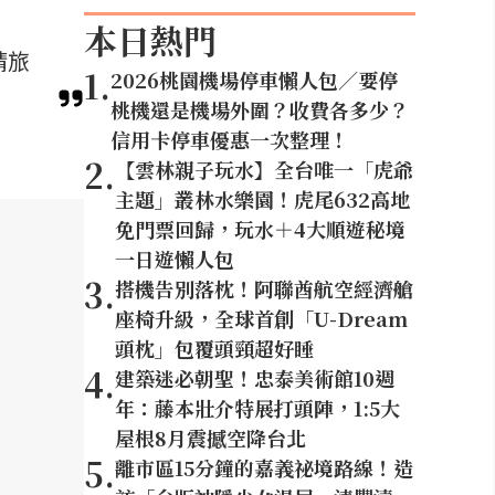
本日熱門
請旅
1
.
2026桃園機場停車懶人包／要停
桃機還是機場外圍？收費各多少？
信用卡停車優惠一次整理！
2
.
【雲林親子玩水】全台唯一「虎爺
主題」叢林水樂園！虎尾632高地
免門票回歸，玩水＋4大順遊秘境
一日遊懶人包
3
.
搭機告別落枕！阿聯酋航空經濟艙
座椅升級，全球首創「U-Dream
頭枕」包覆頭頸超好睡
4
.
建築迷必朝聖！忠泰美術館10週
年：藤本壯介特展打頭陣，1:5大
屋根8月震撼空降台北
5
.
離市區15分鐘的嘉義祕境路線！造